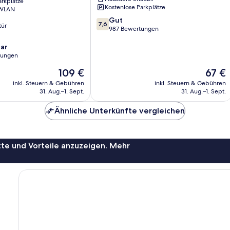
arkplätze
Kostenlose Parkplätze
 WLAN
7.6
Gut
7,6
tür
von
987 Bewertungen
10,
ar
Gut,
tungen
987
Bewertungen
Der
Der
109 €
67 €
Preis
Preis
inkl. Steuern & Gebühren
inkl. Steuern & Gebühren
beträgt
beträgt
31. Aug.–1. Sept.
31. Aug.–1. Sept.
109 €
67 €
Ähnliche Unterkünfte vergleichen
te und Vorteile anzuzeigen. Mehr