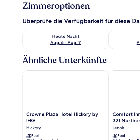
Zimmeroptionen
Überprüfe die Verfügbarkeit für diese D
Überprüfe die Verfügbarkeit für heute Nacht, Aug. 6
Überprüfe die
Heute Nacht
Aug. 6 - Aug. 7
A
Ähnliche Unterkünfte
Crowne Plaza Hotel Hickory by IHG
Comfort Inn &
Crowne
Comfort
Crowne Plaza Hotel Hickory by
Comfort Inn
Plaza
Inn
IHG
321 Norther
Hotel
&
Hickory
Lenoir
Hickory
Suites
by
Pool
Lenoir
Pool