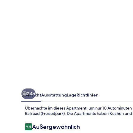
on
Stream,
Near
Blowing
Rock
24+
Übersicht
Ausstattung
Lage
Richtlinien
Übernachte im dieses Apartment, um nur 10 Autominuten hi
Railroad (Freizeitpark). Die Apartments haben Küchen und
Bewertungen
Außergewöhnlich
9,4
9,4 von 10.