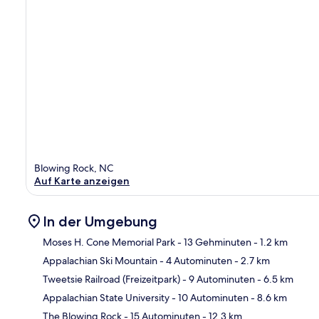
Blowing Rock, NC
Auf Karte anzeigen
In der Umgebung
Moses H. Cone Memorial Park
- 13 Gehminuten
- 1.2 km
Appalachian Ski Mountain
- 4 Autominuten
- 2.7 km
Kar
Tweetsie Railroad (Freizeitpark)
- 9 Autominuten
- 6.5 km
Appalachian State University
- 10 Autominuten
- 8.6 km
The Blowing Rock
- 15 Autominuten
- 12.3 km