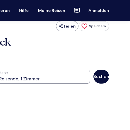
ieren
Hilfe
Meine Reisen
Anmelden
Teilen
Speichern
ock
äste
Suchen