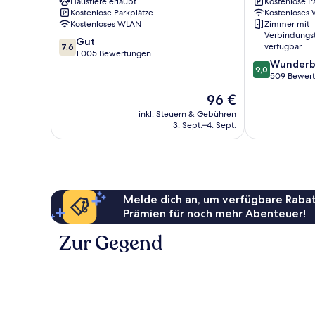
Haustiere erlaubt
Kostenlose P
IHG
Hwy
Kostenlose Parkplätze
Kostenloses
Hickory
321
Kostenloses WLAN
Zimmer mit
Northern
Verbindungs
7.6
Gut
Foothills
verfügbar
7,6
von
1.005 Bewertungen
Lenoir
9.0
Wunderb
10,
9,0
von
509 Bewer
Gut,
10,
1.005
Der
96 €
Wunderbar,
Bewertungen
Preis
509
inkl. Steuern & Gebühren
beträgt
3. Sept.–4. Sept.
Bewertungen
96 €
Melde dich an, um verfügbare Rabat
Prämien für noch mehr Abenteuer!
Zur Gegend