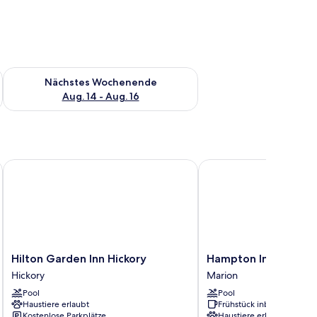
es Wochenende, Aug. 7 - Aug. 9.
Überprüfe die Verfügbarkeit für nächstes Wochenende, Aug. 1
Nächstes Wochenende
Aug. 14 - Aug. 16
Hilton Garden Inn Hickory
Hampton Inn Marion
Hilton
Hampton
Hilton Garden Inn Hickory
Hampton Inn Marion
Garden
Inn
Hickory
Marion
Inn
Marion
Pool
Pool
Hickory
Marion
Haustiere erlaubt
Frühstück inbegriffen
Hickory
Kostenlose Parkplätze
Haustiere erlaubt