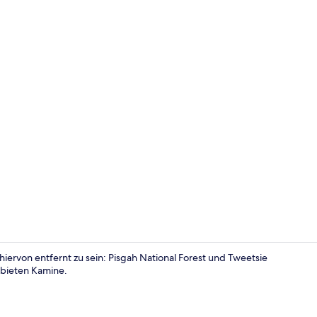
Apartment (
ervon entfernt zu sein: Pisgah National Forest und Tweetsie
 bieten Kamine.
Apartment (