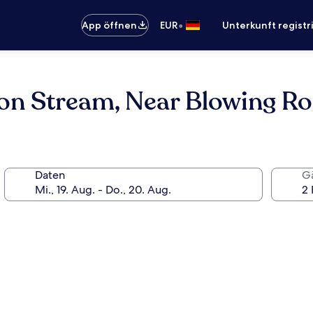
•
App öffnen
EUR
Unterkunft registr
 on Stream, Near Blowing R
Daten
G