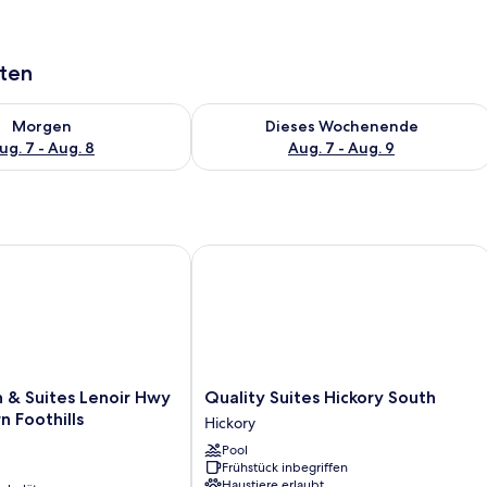
aten
 - Aug. 7.
 Verfügbarkeit für morgen, Aug. 7 - Aug. 8.
Überprüfe die Verfügbarkeit für dies
Morgen
Dieses Wochenende
ug. 7 - Aug. 8
Aug. 7 - Aug. 9
 Suites Lenoir Hwy 321 Northern Foothills
Quality Suites Hickory South
Quality
 & Suites Lenoir Hwy
Quality Suites Hickory South
Suites
n Foothills
Hickory
Hickory
Pool
South
Frühstück inbegriffen
Hickory
Haustiere erlaubt