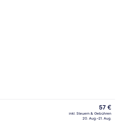
ch
Am Strand, Motorbootfahrt, Angeln
Der
57 €
aktuelle
inkl. Steuern & Gebühren
Preis
20. Aug.–21. Aug.
h
Frühstück, Mittagessen und Abendes
beträgt
57 €.