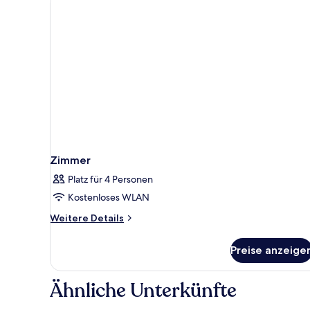
Zimmer
Platz für 4 Personen
Kostenloses WLAN
Weitere
Weitere Details
Details
für
Preise anzeige
Zimmer
Ähnliche Unterkünfte