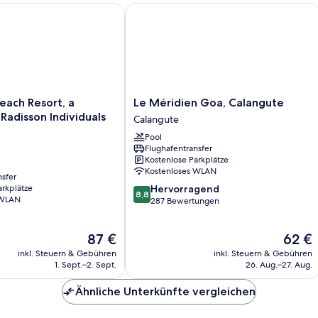
 Resort, a member of Radisson Individuals Retreat
Le Méridien Goa, Calangute
Le
ach Resort, a
Le Méridien Goa, Calangute
Méridien
adisson Individuals
Calangute
Goa,
Pool
Calangute
Flughafentransfer
Calangute
Kostenlose Parkplätze
Kostenloses WLAN
nsfer
8.8
arkplätze
Hervorragend
8,8
 WLAN
von
287 Bewertungen
10,
Hervorragend,
Der
Der
87 €
62 €
287
Preis
Preis
Bewertungen
inkl. Steuern & Gebühren
inkl. Steuern & Gebühren
beträgt
beträgt
1. Sept.–2. Sept.
26. Aug.–27. Aug.
87 €
62 €
Ähnliche Unterkünfte vergleichen