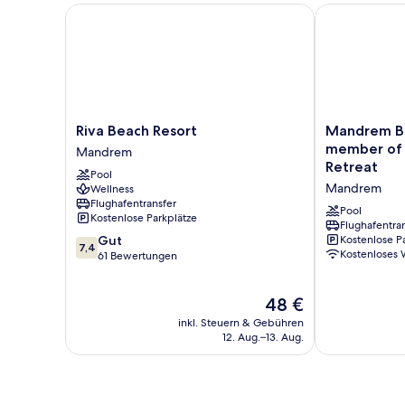
Riva Beach Resort
Mandrem Beach
Riva
Mandrem
Riva Beach Resort
Mandrem Be
Beach
Beach
member of R
Mandrem
Resort
Resort,
Retreat
Pool
Mandrem
a
Mandrem
Wellness
member
Flughafentransfer
of
Pool
Kostenlose Parkplätze
Radisson
Flughafentra
7.4
Gut
Kostenlose P
Individuals
7,4
Kostenloses
von
61 Bewertungen
Retreat
10,
Mandrem
Gut,
Der
48 €
61
Preis
Bewertungen
inkl. Steuern & Gebühren
beträgt
12. Aug.–13. Aug.
48 €