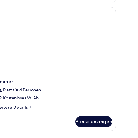
eibettzimmer
Holztisch, roten Sofas und Blick ins Grüne durch große Fenster.
immer
Platz für 4 Personen
Kostenloses WLAN
itere
itere Details
tails
r
Preise anzeigen
immer