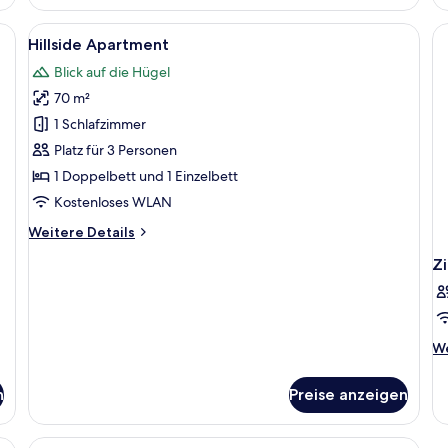
Zw
Doppelzimmer,
1 Doppelbett
tt, einem Nachttisch, einer Lampe, einem Fenster und Vorhängen.
Alle
Ein geräumiges Wohnzimmer mit einem 
5
und
Hillside Apartment
Fotos
Schlafsofa
Blick auf die Hügel
für
70 m²
Hillside
Apartment
1 Schlafzimmer
anzeigen
Platz für 3 Personen
1 Doppelbett und 1 Einzelbett
Kostenloses WLAN
Weitere
Weitere Details
Details
Z
für
Hillside
Apartment
We
We
De
fü
n
Preise anzeigen
Z