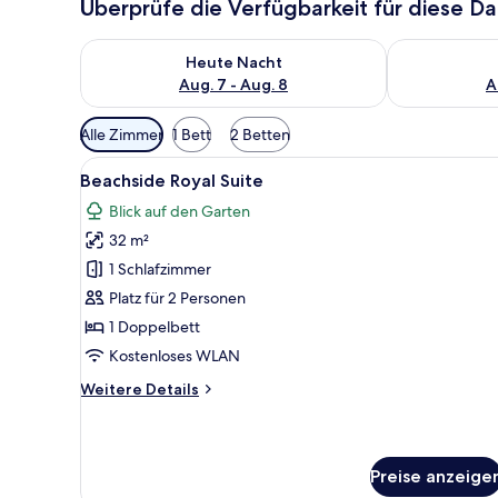
Überprüfe die Verfügbarkeit für diese D
Überprüfe die Verfügbarkeit für heute Nacht, Aug. 7
Überprüfe die
Heute Nacht
Aug. 7 - Aug. 8
A
Verfügbare
Alle Zimmer
1 Bett
2 Betten
Filter
Alle
Ein Zimmer mit zwei Betten, e
für
5
Beachside Royal Suite
Fotos
Zimmer
Blick auf den Garten
für
32 m²
Beachside
Royal
1 Schlafzimmer
Suite
Platz für 2 Personen
anzeigen
1 Doppelbett
Kostenloses WLAN
Weitere
Weitere Details
Details
für
Beachside
Royal
Preise anzeige
Suite