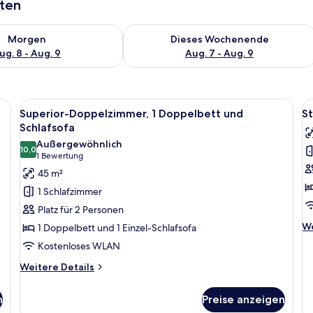
aten
 - Aug. 8.
 Verfügbarkeit für morgen, Aug. 8 - Aug. 9.
Überprüfe die Verfügbarkeit für dies
Morgen
Dieses Wochenende
ug. 8 - Aug. 9
Aug. 7 - Aug. 9
inem Deckenventilator und einem Fenster mit Vorhängen.
Alle
Ein Zimmer mit einem Bett, einer kle
Al
4
Superior-Doppelzimmer, 1 Doppelbett und
S
Fotos
F
Schlafsofa
für
f
Außergewöhnlich
10,0
Superior-
S
10,0 von 10
(1
1 Bewertung
Doppelzimmer,
D
Bewertung)
45 m²
1 Doppelbett
o
1 Schlafzimmer
und
-
Platz für 2 Personen
Schlafsofa
Z
We
We
1 Doppelbett und 1 Einzel-Schlafsofa
anzeigen
a
De
Kostenloses WLAN
fü
St
Weitere
Weitere Details
Do
Details
od
für
n
Preise anzeigen
-
Superior-