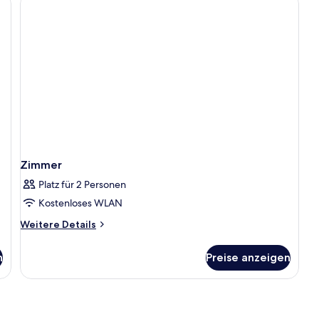
Zimmer
Platz für 2 Personen
Kostenloses WLAN
Weitere
Weitere Details
Details
für
n
Preise anzeigen
Zimmer