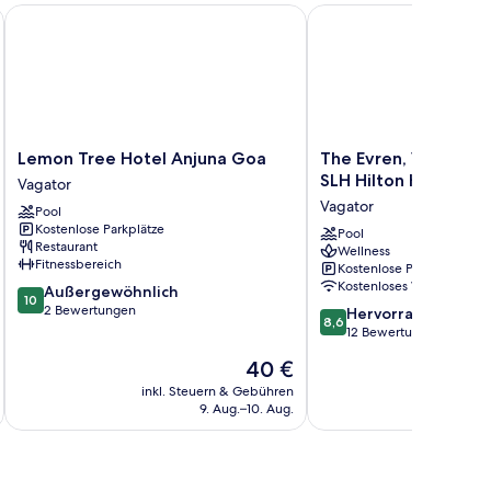
Lemon Tree Hotel Anjuna Goa
The Evren, Vagator - M
Lemon
The
Lemon Tree Hotel Anjuna Goa
The Evren, Vagator 
Tree
Evren,
SLH Hilton Hotels
Vagator
Hotel
Vagator
Vagator
Pool
Anjuna
-
Kostenlose Parkplätze
Goa
Member
Pool
Restaurant
Wellness
Vagator
of
Fitnessbereich
Kostenlose Parkplätze
SLH
Kostenloses WLAN
10.0
Außergewöhnlich
Hilton
10
von
2 Bewertungen
8.6
Hotels
Hervorragend
8,6
10,
von
Vagator
12 Bewertungen
Außergewöhnlich,
10,
Der
40 €
2
Hervorragend,
Preis
Bewertungen
12
inkl. Steuern & Gebühren
inkl. S
beträgt
9. Aug.–10. Aug.
Bewertungen
40 €