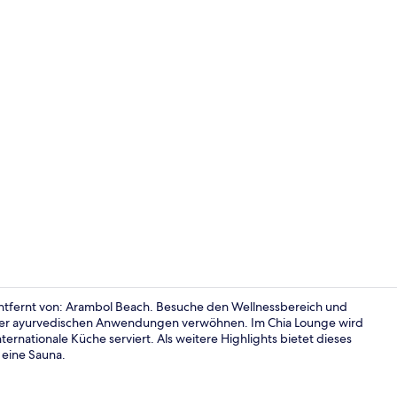
Außenberei
ntfernt von: Arambol Beach. Besuche den Wellnessbereich und
der ayurvedischen Anwendungen verwöhnen. Im Chia Lounge wird
rnationale Küche serviert. Als weitere Highlights bietet dieses
Innenbereic
 eine Sauna.