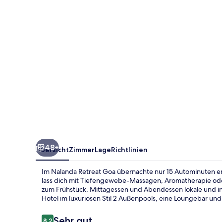
48+
Übersicht
Zimmer
Lage
Richtlinien
Im Nalanda Retreat Goa übernachte nur 15 Autominuten e
lass dich mit Tiefengewebe-Massagen, Aromatherapie o
zum Frühstück, Mittagessen und Abendessen lokale und inte
Hotel im luxuriösen Stil 2 Außenpools, eine Loungebar und
Bewertungen
Sehr gut
8,2