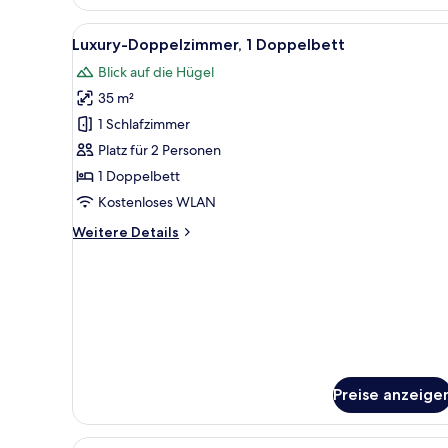
Alle
Ein Schlafzimmer mit einem Be
3
Luxury-Doppelzimmer, 1 Doppelbett
Fotos
Blick auf die Hügel
für
35 m²
Luxury-
Doppelzimmer,
1 Schlafzimmer
1
Platz für 2 Personen
Doppelbett
1 Doppelbett
anzeigen
Kostenloses WLAN
Weitere
Weitere Details
Details
für
Luxury-
Doppelzimmer,
1
Doppelbett
Preise anzeige