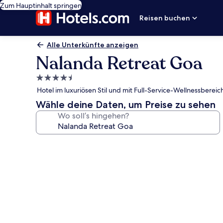
Zum Hauptinhalt springen
Reisen buchen
Alle Unterkünfte anzeigen
Nalanda Retreat Goa
4.5-
Sterne-
Hotel im luxuriösen Stil und mit Full-Service-Wellnessbere
Unterkunft
Wähle deine Daten, um Preise zu sehen
Wo soll’s hingehen?
Fotogalerie
von
Nalanda
Retreat
Goa