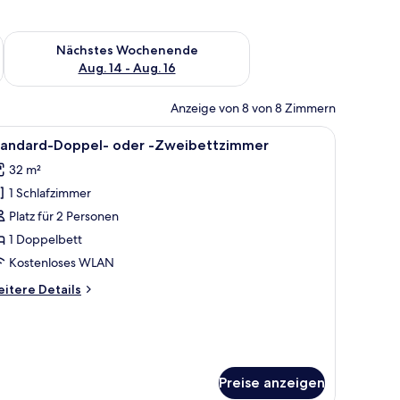
es Wochenende, Aug. 7 - Aug. 9.
Überprüfe die Verfügbarkeit für nächstes Wochenende, Aug. 1
Nächstes Wochenende
Aug. 14 - Aug. 16
Anzeige von 8 von 8 Zimmern
inen Bank, einem Deckenventilator und einem Vorhangfenster.
le
Ein Hotelzimmer mit einem Einzelbett, einem
4
tandard-Doppel- oder -Zweibettzimmer
otos
32 m²
ür
1 Schlafzimmer
tandard-
oppel-
Platz für 2 Personen
der
1 Doppelbett
Kostenloses WLAN
weibettzimmer
itere
itere Details
nzeigen
tails
r
andard-
ppel-
er
Preise anzeigen