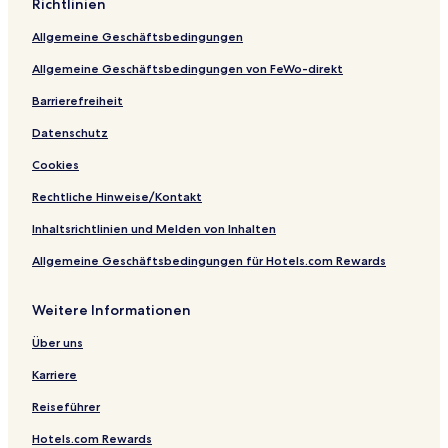
Richtlinien
o
a
H
a
r
c
o
ç
Allgemeine Geschäftsbedingungen
t
h
t
a
e
t
Allgemeine Geschäftsbedingungen von FeWo-direkt
l
ı
Barrierefreiheit
Datenschutz
Cookies
Rechtliche Hinweise/Kontakt
Inhaltsrichtlinien und Melden von Inhalten
Allgemeine Geschäftsbedingungen für Hotels.com Rewards
Weitere Informationen
Über uns
Karriere
Reiseführer
Hotels.com Rewards