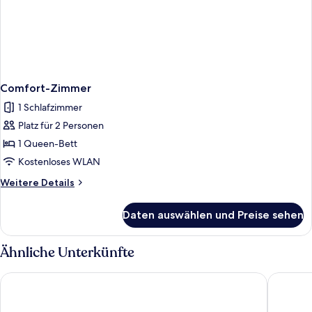
Comfort-Zimmer
1 Schlafzimmer
Platz für 2 Personen
1 Queen-Bett
Kostenloses WLAN
Weitere
Weitere Details
Details
für
Daten auswählen und Preise sehen
Comfort-
Zimmer
Ähnliche Unterkünfte
Primus Alacati Adult Only
Pachama