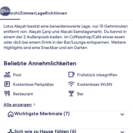
rück
Weiter
13+
Übersicht
Zimmer
Lage
Richtlinien
Lotus Alaçatı besitzt eine beneidenswerte Lage, nur 15 Gehminuten
entfernt von: Alaçatı Çarşı und Alacati Samstagsmarkt. Du kannst in
einem der 2 Außenpools baden, im Coffeeshop/Café etwas essen
oder dich bei einem Drink in der Bar/Lounge entspannen. Weitere
Highlights sind eine Snackbar und ein Garten.
Beliebte Annehmlichkeiten
Pool
Frühstück inbegriffen
Außenbereich
Kostenlose Parkplätze
Kostenloses WLAN
Restaurant
Bar
Alle anzeigen
Wichtigste Merkmale
(7)
Sich wie zu Hause fühlen
(6)