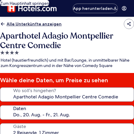
Zum Hauptinhalt springen
App herunterladen
Alle Unterkünfte anzeigen
Aparthotel Adagio Montpellier
Centre Comedie
4.0-
Sterne-
Hotel (haustierfreundlich) und mit Bar/Lounge, in unmittelbarer Nähe
Unterkunft
zum Kongresszentrum und in der Nähe von Comedy Square
Wähle deine Daten, um Preise zu sehen
Wo soll’s hingehen?
Daten
Gäste