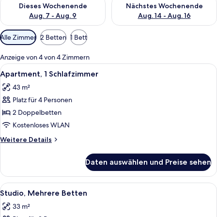
Überprüfe die Verfügbarkeit für dieses Wochenende, Aug. 7 - 
Überprüfe die Verfügbarkeit f
Dieses Wochenende
Nächstes Wochenende
Aug. 7 - Aug. 9
Aug. 14 - Aug. 16
Verfügbare
Alle Zimmer
2 Betten
1 Bett
Filter
für
Anzeige von 4 von 4 Zimmern
Zimmer
Alle
Ein modernes Wohnzimmer mit einem H
5
Apartment, 1 Schlafzimmer
Fotos
43 m²
für
Platz für 4 Personen
Apartment,
1
2 Doppelbetten
Schlafzimmer
Kostenloses WLAN
anzeigen
Weitere
Weitere Details
Details
für
Daten auswählen und Preise sehen
Apartment,
1
Schlafzimmer
Alle
Studio, Mehrere Betten | Pillowtop-Be
4
Studio, Mehrere Betten
Fotos
33 m²
für