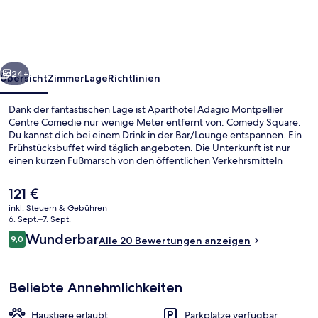
Centre
Comedie
rück
Weiter
24+
Übersicht
Zimmer
Lage
Richtlinien
Dank der fantastischen Lage ist Aparthotel Adagio Montpellier
Centre Comedie nur wenige Meter entfernt von: Comedy Square.
Du kannst dich bei einem Drink in der Bar/Lounge entspannen. Ein
Frühstücksbuffet wird täglich angeboten. Die Unterkunft ist nur
einen kurzen Fußmarsch von den öffentlichen Verkehrsmitteln
entfernt: Zur U-Bahn läuft man 3 Minuten (Straßenbahnhaltestelle
Comedie) bzw. 4 Minuten (Straßenbahnhaltestelle Hôtel de Ville).
Der
121 €
aktuelle
inkl. Steuern & Gebühren
Preis
6. Sept.–7. Sept.
Studio, Mehrere Betten | Pillowtop-Be
beträgt
Bewertungen
Wunderbar
9,0
Alle 20 Bewertungen anzeigen
121 €.
9,0 von 10.
Beliebte Annehmlichkeiten
Haustiere erlaubt
Parkplätze verfügbar