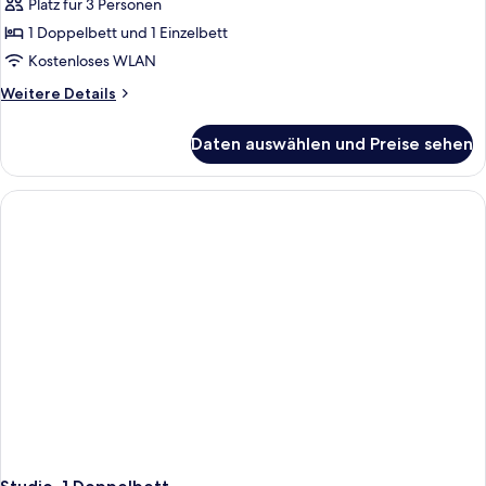
Platz für 3 Personen
Studio,
Mehrere
1 Doppelbett und 1 Einzelbett
Betten
Kostenloses WLAN
anzeigen
Weitere
Weitere Details
Details
für
Daten auswählen und Preise sehen
Studio,
Mehrere
Betten