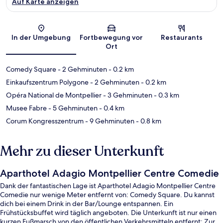
Auf Karte anzeigen
Karte
In der Umgebung
Fortbewegung vor
Restaurants
Ort
Comedy Square
- 2 Gehminuten
- 0.2 km
Einkaufszentrum Polygone
- 2 Gehminuten
- 0.2 km
Opéra National de Montpellier
- 3 Gehminuten
- 0.3 km
Musee Fabre
- 5 Gehminuten
- 0.4 km
Corum Kongresszentrum
- 9 Gehminuten
- 0.8 km
Mehr zu dieser Unterkunft
Aparthotel Adagio Montpellier Centre Comedie
Dank der fantastischen Lage ist Aparthotel Adagio Montpellier Centre
Comedie nur wenige Meter entfernt von: Comedy Square. Du kannst
dich bei einem Drink in der Bar/Lounge entspannen. Ein
Frühstücksbuffet wird täglich angeboten. Die Unterkunft ist nur einen
kurzen Fußmarsch von den öffentlichen Verkehrsmitteln entfernt: Zur