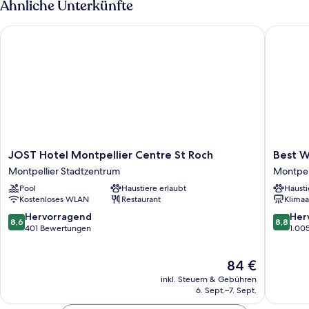
Ähnliche Unterkünfte
(2
people)
JOST Hotel Montpellier Centre St Roch
Best Wes
JOST
Best
JOST Hotel Montpellier Centre St Roch
Best W
Hotel
Western
Montpellier Stadtzentrum
Montpel
Montpellier
Plus
Pool
Haustiere erlaubt
Hausti
Centre
Hotel
Kostenloses WLAN
Restaurant
Klimaa
St
Comedi
Roch
Saint-
8.6
8.8
Hervorragend
Her
8,6
8,8
Montpellier
Roch
von
von
401 Bewertungen
1.00
Stadtzentrum
Montpel
10,
10,
Stadtze
Hervorragend,
Hervorr
Der
84 €
401
1.005
Preis
Bewertungen
Bewert
inkl. Steuern & Gebühren
beträgt
6. Sept.–7. Sept.
84 €