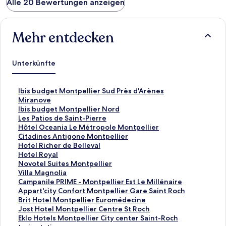
Alle 20 Bewertungen anzeigen
Mehr entdecken
Unterkünfte
L
Ibis budget Montpellier Sud Près d'Arènes
i
L
Miranove
n
i
L
Ibis budget Montpellier Nord
k
n
i
L
Les Patios de Saint-Pierre
,
k
n
i
L
Hôtel Oceania Le Métropole Montpellier
d
,
k
n
i
L
Citadines Antigone Montpellier
e
d
,
k
n
i
L
Hotel Richer de Belleval
r
e
d
,
k
n
i
L
Hotel Royal
d
r
e
d
,
k
n
i
L
Novotel Suites Montpellier
i
d
r
e
d
,
k
n
i
L
Villa Magnolia
e
i
d
r
e
d
,
k
n
i
L
Campanile PRIME - Montpellier Est Le Millénaire
f
e
i
d
r
e
d
,
k
n
i
L
Appart'city Confort Montpellier Gare Saint Roch
o
f
e
i
d
r
e
d
,
k
n
i
L
Brit Hotel Montpellier Euromédecine
l
o
f
e
i
d
r
e
d
,
k
n
i
L
Jost Hotel Montpellier Centre St Roch
g
l
o
f
e
i
d
r
e
d
,
k
n
i
L
Eklo Hotels Montpellier City center Saint-Roch