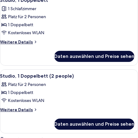
Studio, 1 Doppelbett
1 Schlafzimmer
Platz für 2 Personen
1 Doppelbett
Kostenloses WLAN
Weitere
Weitere Details
Details
für
Daten auswählen und Preise sehen
Studio,
1
Doppelbett
Alle
Pillowtop-Betten, Schreibtisch, lapto
4
Studio, 1 Doppelbett (2 people)
Fotos
Platz für 2 Personen
für
1 Doppelbett
Studio,
1
Kostenloses WLAN
Doppelbett
Weitere
Weitere Details
(2
Details
für
people)
Daten auswählen und Preise sehen
Studio,
anzeigen
1
Doppelbett