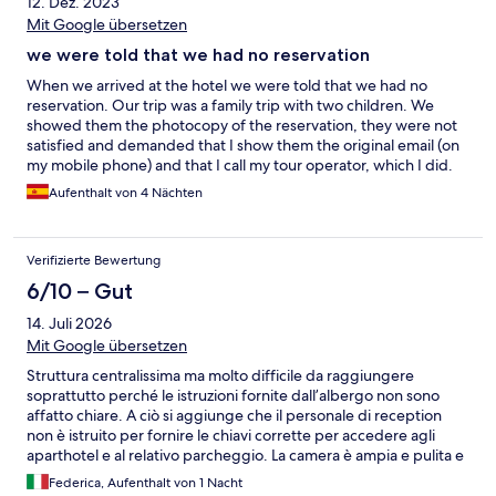
12. Dez. 2023
Mit Google übersetzen
we were told that we had no reservation
When we arrived at the hotel we were told that we had no
reservation. Our trip was a family trip with two children. We
showed them the photocopy of the reservation, they were not
satisfied and demanded that I show them the original email (on
my mobile phone) and that I call my tour operator, which I did.
Finally they put me up (after three hours at the hotel reception)
Aufenthalt von 4 Nächten
in a hotel that did not have the characteristics I had chosen. The
hotel in question was under construction (Novotel). The tour
operator commented that the taxi journeys had to be paid for
Verifizierte Bewertung
by the contracted hotel. The taxi driver told us that we had to
pay for them ourselves. I am still waiting for reimbursement. It is
6/10 – Gut
terrible to arrive at a long booked hotel with two children and
14. Juli 2026
have no accommodation. I think this kind of overbooking
practices should be highly punishable by law.
Mit Google übersetzen
Struttura centralissima ma molto difficile da raggiungere
soprattutto perché le istruzioni fornite dall’albergo non sono
affatto chiare. A ciò si aggiunge che il personale di reception
non è istruito per fornire le chiavi corrette per accedere agli
aparthotel e al relativo parcheggio. La camera è ampia e pulita e
le dotazioni perfette per brevi soggiorni.
Federica, Aufenthalt von 1 Nacht