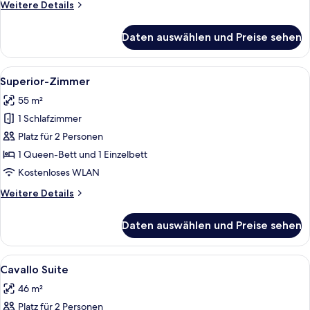
Weitere
Weitere Details
Details
für
Daten auswählen und Preise sehen
Business-
Zimmer
Alle
Ein modernes Wohnzimmer mit einer Co
6
Superior-Zimmer
Fotos
55 m²
für
1 Schlafzimmer
Superior-
Zimmer
Platz für 2 Personen
anzeigen
1 Queen-Bett und 1 Einzelbett
Kostenloses WLAN
Weitere
Weitere Details
Details
für
Daten auswählen und Preise sehen
Superior-
Zimmer
Alle
Ein modernes Schlafzimmer mit einem 
10
Cavallo Suite
Fotos
46 m²
für
Platz für 2 Personen
Cavallo