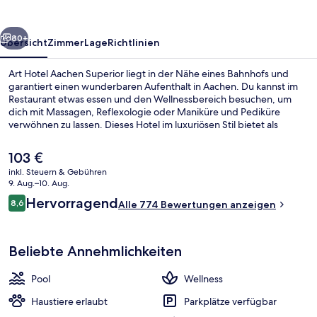
rück
Weiter
80+
Übersicht
Zimmer
Lage
Richtlinien
Art Hotel Aachen Superior liegt in der Nähe eines Bahnhofs und
garantiert einen wunderbaren Aufenthalt in Aachen. Du kannst im
Restaurant etwas essen und den Wellnessbereich besuchen, um
dich mit Massagen, Reflexologie oder Maniküre und Pediküre
verwöhnen zu lassen. Dieses Hotel im luxuriösen Stil bietet als
weitere Highlights einen Innenpool, eine Loungebar sowie eine
Terrasse. Andere Reisende lieben das hilfsbereite Personal.
Der
103 €
aktuelle
inkl. Steuern & Gebühren
Preis
9. Aug.–10. Aug.
Frühstück und Abendessen
beträgt
Bewertungen
Hervorragend
8,6
Alle 774 Bewertungen anzeigen
103 €.
8,6 von 10.
Beliebte Annehmlichkeiten
Pool
Wellness
Haustiere erlaubt
Parkplätze verfügbar