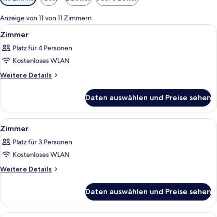
Filter
für
Anzeige von 11 von 11 Zimmern
Zimmer
Alle
Ein Hotelzimmer mit Bett, Holzboden,
4
Zimmer
Fotos
Platz für 4 Personen
für
Kostenloses WLAN
Zimmer
anzeigen
Weitere
Weitere Details
Details
für
Daten auswählen und Preise sehen
Zimmer
Alle
Ein Hotelzimmer mit Bett, Nachttische
6
Zimmer
Fotos
Platz für 3 Personen
für
Kostenloses WLAN
Zimmer
anzeigen
Weitere
Weitere Details
Details
für
Daten auswählen und Preise sehen
Zimmer
Ein Hotelzimmer mit Bett, Holzboden,