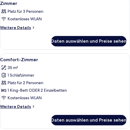
Alle
5
Zimmer
Fotos
Platz für 3 Personen
für
Kostenloses WLAN
Zimmer
anzeigen
Weitere
Weitere Details
Details
für
Daten auswählen und Preise sehen
Zimmer
Alle
Ein Hotelzimmer mit einem großen Be
7
Comfort-Zimmer
Fotos
35 m²
für
1 Schlafzimmer
Comfort-
Zimmer
Platz für 2 Personen
anzeigen
1 King-Bett ODER 2 Einzelbetten
Kostenloses WLAN
Weitere
Weitere Details
Details
für
Daten auswählen und Preise sehen
Comfort-
Zimmer