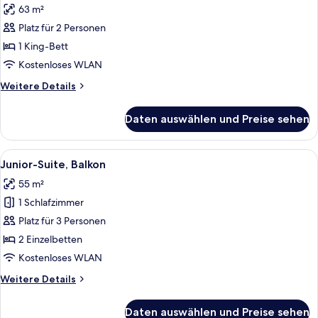
63 m²
für
Platz für 2 Personen
Aachen
Suite
1 King-Bett
anzeigen
Kostenloses WLAN
Weitere
Weitere Details
Details
für
Daten auswählen und Preise sehen
Aachen
Suite
Alle
Ein modernes Wohnzimmer mit einer Co
4
Junior-Suite, Balkon
Fotos
55 m²
für
1 Schlafzimmer
Junior-
Suite,
Platz für 3 Personen
Balkon
2 Einzelbetten
anzeigen
Kostenloses WLAN
Weitere
Weitere Details
Details
für
Daten auswählen und Preise sehen
Junior-