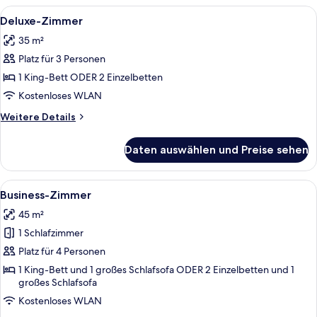
Alle
Deluxe-Zimmer | Allergikerbettwaren, 
6
Deluxe-Zimmer
Fotos
35 m²
für
Platz für 3 Personen
Deluxe-
Zimmer
1 King-Bett ODER 2 Einzelbetten
anzeigen
Kostenloses WLAN
Weitere
Weitere Details
Details
für
Daten auswählen und Preise sehen
Deluxe-
Zimmer
Alle
Ein modernes Wohnzimmer mit einer Co
4
Business-Zimmer
Fotos
45 m²
für
1 Schlafzimmer
Business-
Zimmer
Platz für 4 Personen
anzeigen
1 King-Bett und 1 großes Schlafsofa ODER 2 Einzelbetten und 1
großes Schlafsofa
Kostenloses WLAN