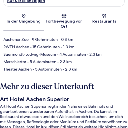
Auf Karte anzeigen
Karte
In der Umgebung
Fortbewegung vor
Restaurants
Ort
Aachener Zoo
- 9 Gehminuten
- 0.8 km
RWTH Aachen
- 15 Gehminuten
- 1.3 km
Suermondt-Ludwig-Museum
- 4 Autominuten
- 2.3 km
Marschiertor
- 5 Autominuten
- 2.3 km
Theater Aachen
- 5 Autominuten
- 2.3 km
Mehr zu dieser Unterkunft
Art Hotel Aachen Superior
Art Hotel Aachen Superior liegt in der Nähe eines Bahnhofs und
garantiert einen wunderbaren Aufenthalt in Aachen. Du kannst im
Restaurant etwas essen und den Wellnessbereich besuchen, um dich
mit Massagen, Reflexologie oder Maniküre und Pediküre verwöhnen zu
lassen. Dieses Hotel im luxuriösen Stil bietet als weitere Highlights einen