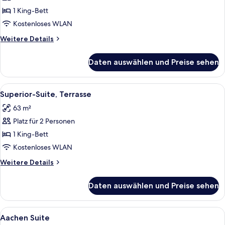
Suite
1 King-Bett
anzeigen
Kostenloses WLAN
Weitere
Weitere Details
Details
für
Daten auswählen und Preise sehen
Cavallo
Suite
Alle
Ein modernes Wohnzimmer mit einer C
5
Superior-Suite, Terrasse
Fotos
63 m²
für
Platz für 2 Personen
Superior-
Suite,
1 King-Bett
Terrasse
Kostenloses WLAN
anzeigen
Weitere
Weitere Details
Details
für
Daten auswählen und Preise sehen
Superior-
Suite,
Terrasse
Alle
Ein modernes Hotelzimmer mit einem gr
6
Aachen Suite
Fotos