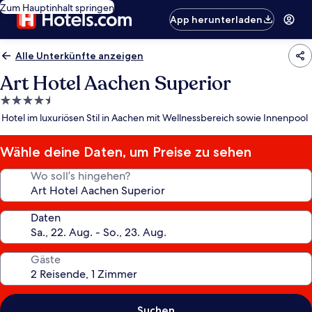
Zum Hauptinhalt springen
App herunterladen
Alle Unterkünfte anzeigen
Art Hotel Aachen Superior
4.5-
Sterne-
Hotel im luxuriösen Stil in Aachen mit Wellnessbereich sowie Innenpool
Unterkunft
Wähle deine Daten, um Preise zu sehen
Wo soll’s hingehen?
Daten
Gäste
Suchen