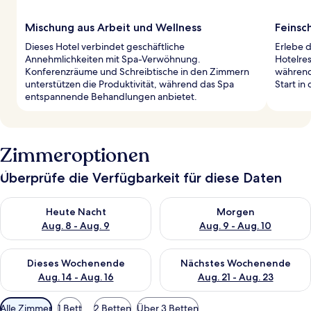
Mischung aus Arbeit und Wellness
Feinsc
Dieses Hotel verbindet geschäftliche
Erlebe d
Annehmlichkeiten mit Spa-Verwöhnung.
Hotelres
Konferenzräume und Schreibtische in den Zimmern
während
unterstützen die Produktivität, während das Spa
Start in
entspannende Behandlungen anbietet.
Zimmeroptionen
Überprüfe die Verfügbarkeit für diese Daten
Überprüfe die Verfügbarkeit für heute Nacht, Aug. 8 - Aug. 9.
Überprüfe die Verfügbarkeit f
Heute Nacht
Morgen
Aug. 8 - Aug. 9
Aug. 9 - Aug. 10
Überprüfe die Verfügbarkeit für dieses Wochenende, Aug. 14 -
Überprüfe die Verfügbarkeit f
Dieses Wochenende
Nächstes Wochenende
Aug. 14 - Aug. 16
Aug. 21 - Aug. 23
Verfügbare
Alle Zimmer
1 Bett
2 Betten
Über 3 Betten