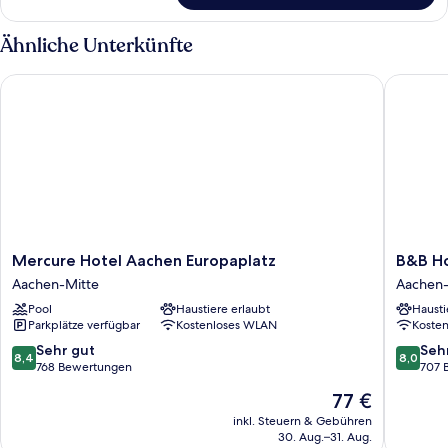
Suite,
Balkon
Ähnliche Unterkünfte
Mercure Hotel Aachen Europaplatz
B&B Hot
Mercure
B&B
Mercure Hotel Aachen Europaplatz
B&B Ho
Hotel
Hotel
Aachen-Mitte
Aachen-
Aachen
Aachen-
Pool
Haustiere erlaubt
Hausti
Europaplatz
Hbf
Parkplätze verfügbar
Kostenloses WLAN
Koste
Aachen-
Aachen-
Mitte
Mitte
8.4
8.0
Sehr gut
Seh
8,4
8,0
von
von
768 Bewertungen
707 
10,
10,
Der
77 €
Sehr
Sehr
Preis
gut,
gut,
inkl. Steuern & Gebühren
beträgt
30. Aug.–31. Aug.
768
707