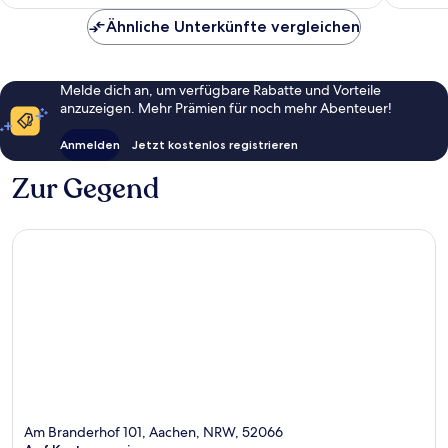
77 €
Bewertungen
Bewert
Ähnliche Unterkünfte vergleichen
Melde dich an, um verfügbare Rabatte und Vorteile
anzuzeigen. Mehr Prämien für noch mehr Abenteuer!
Anmelden
Jetzt kostenlos registrieren
Zur Gegend
Am Branderhof 101, Aachen, NRW, 52066