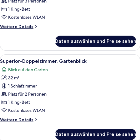
Gartenblick
Platz für 3 Personen
(or
1 King-Bett
Garden
Kostenloses WLAN
View)
Weitere
Weitere Details
anzeigen
Details
für
Daten auswählen und Preise sehen
Deluxe-
Doppelzimmer,
Gartenblick
Alle
Ein Hotelzimmer mit einem großen Be
10
(or
Superior-Doppelzimmer, Gartenblick
Fotos
Garden
Blick auf den Garten
View)
für
32 m²
Superior-
Doppelzimmer,
1 Schlafzimmer
Gartenblick
Platz für 2 Personen
anzeigen
1 King-Bett
Kostenloses WLAN
Weitere
Weitere Details
Details
für
Daten auswählen und Preise sehen
Superior-