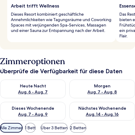
Arbeit trifft Wellness
Essens
Dieses Resort kombiniert geschäftliche
Das Rest
Annehmlichkeiten wie Tagungsräume und Coworking
bieten e
Spaces mit verjüngenden Spa-Services, Massagen
Frühstü
und einer Sauna zur Entspannung nach der Arbeit.
ein pri
Flair.
Zimmeroptionen
Überprüfe die Verfügbarkeit für diese Daten
Überprüfe die Verfügbarkeit für heute Nacht, Aug. 6 - Aug. 7.
Überprüfe die Verfügbarkeit f
Heute Nacht
Morgen
Aug. 6 - Aug. 7
Aug. 7 - Aug. 8
Überprüfe die Verfügbarkeit für dieses Wochenende, Aug. 7 - 
Überprüfe die Verfügbarkeit f
Dieses Wochenende
Nächstes Wochenende
Aug. 7 - Aug. 9
Aug. 14 - Aug. 16
Verfügbare
Alle Zimmer
1 Bett
Über 3 Betten
2 Betten
Filter