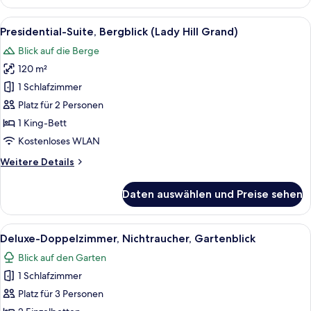
Doppelzimmer,
Gartenblick
Alle
Ein Hotelzimmer mit Bett, Sofa, kleine
12
Presidential-Suite, Bergblick (Lady Hill Grand)
Fotos
Blick auf die Berge
für
120 m²
Presidential-
Suite,
1 Schlafzimmer
Bergblick
Platz für 2 Personen
(Lady
1 King-Bett
Hill
Kostenloses WLAN
Grand)
Weitere
Weitere Details
anzeigen
Details
für
Daten auswählen und Preise sehen
Presidential-
Suite,
Bergblick
Alle
Ein Hotelzimmer mit zwei Betten, ei
5
(Lady
Deluxe-Doppelzimmer, Nichtraucher, Gartenblick
Fotos
Hill
Blick auf den Garten
Grand)
für
1 Schlafzimmer
Deluxe-
Doppelzimmer,
Platz für 3 Personen
Nichtraucher,