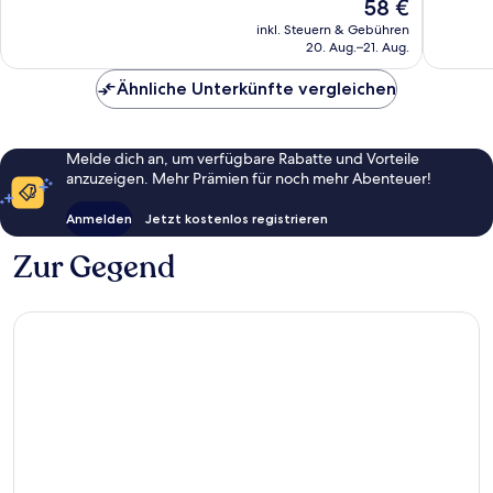
Der
58 €
Pa
Außergewöhnlich,
Außerge
Preis
406
301
inkl. Steuern & Gebühren
beträgt
20. Aug.–21. Aug.
Bewertungen
Bewert
58 €
Ähnliche Unterkünfte vergleichen
Melde dich an, um verfügbare Rabatte und Vorteile
anzuzeigen. Mehr Prämien für noch mehr Abenteuer!
Anmelden
Jetzt kostenlos registrieren
Zur Gegend