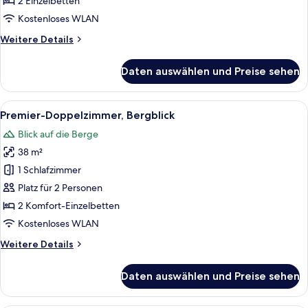
2 Einzelbetten
Gartenblick
Kostenloses WLAN
anzeigen
Weitere
Weitere Details
Details
für
Daten auswählen und Preise sehen
Deluxe-
Doppelzimmer,
Nichtraucher,
Alle
Minibar, Zimmersafe, Schreibtisch, sch
5
Gartenblick
Premier-Doppelzimmer, Bergblick
Fotos
Blick auf die Berge
für
38 m²
Premier-
Doppelzimmer,
1 Schlafzimmer
Bergblick
Platz für 2 Personen
anzeigen
2 Komfort-Einzelbetten
Kostenloses WLAN
Weitere
Weitere Details
Details
für
Daten auswählen und Preise sehen
Premier-
Doppelzimmer,
Bergblick