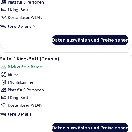
Bergblick
Platz für 3 Personen
anzeigen
1 King-Bett
Kostenloses WLAN
Weitere
Weitere Details
Details
für
Daten auswählen und Preise sehen
Premier-
Doppelzimmer,
Bergblick
Alle
Ein Hotelzimmer mit Bett, Sofa, klein
6
Suite, 1 King-Bett (Double)
Fotos
Blick auf die Berge
für
55 m²
Suite,
1 King-
1 Schlafzimmer
Bett
Platz für 2 Personen
(Double)
1 King-Bett
anzeigen
Kostenloses WLAN
Weitere
Weitere Details
Details
für
Daten auswählen und Preise sehen
Suite,