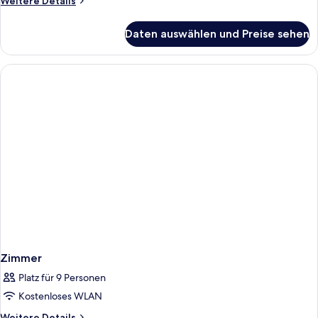
Weitere Details
Details
für
Daten auswählen und Preise sehen
Zimmer
Zimmer
Platz für 9 Personen
Kostenloses WLAN
Weitere
Weitere Details