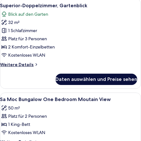
Alle
Ein Hotelzimmer mit zwei Betten, Ho
5
Superior-Doppelzimmer, Gartenblick
Fotos
Blick auf den Garten
für
32 m²
Superior-
Doppelzimmer,
1 Schlafzimmer
Gartenblick
Platz für 3 Personen
anzeigen
2 Komfort-Einzelbetten
Kostenloses WLAN
Weitere
Weitere Details
Details
für
Daten auswählen und Preise sehen
Superior-
Doppelzimmer,
Gartenblick
Alle
Außenbereich
5
Sa Moc Bungalow One Bedroom Moutain View
Fotos
50 m²
für
Platz für 2 Personen
Sa
Moc
1 King-Bett
Bungalow
Kostenloses WLAN
One