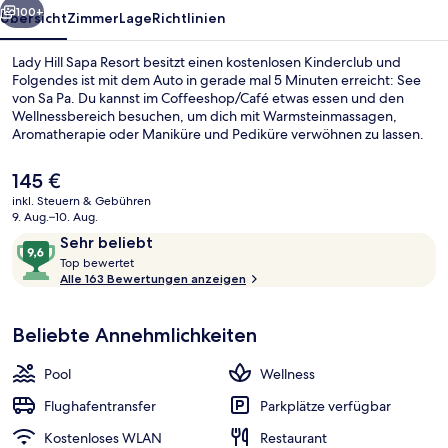
100+
Übersicht
Zimmer
Lage
Richtlinien
Lady Hill Sapa Resort besitzt einen kostenlosen Kinderclub und
Folgendes ist mit dem Auto in gerade mal 5 Minuten erreicht: See
von Sa Pa. Du kannst im Coffeeshop/Café etwas essen und den
Wellnessbereich besuchen, um dich mit Warmsteinmassagen,
Aromatherapie oder Maniküre und Pediküre verwöhnen zu lassen.
Als weitere Highlights bietet dieses Resort im luxuriösen Stil einen
Innenpool, einen Außenpool und eine Loungebar. Andere Reisende
Der
145 €
haben viel Gutes über das hilfsbereite Personal zu berichten.
aktuelle
inkl. Steuern & Gebühren
Preis
9. Aug.–10. Aug.
Innenpool, Außenpool, Sonnenschir
beträgt
Bewertungen
9,6
Sehr beliebt
145 €.
T
von
Top bewertet
o
Alle 163 Bewertungen anzeigen
10,
p
Sehr
beliebt
Beliebte Annehmlichkeiten
b
e
w
Pool
Wellness
e
r
Flughafentransfer
Parkplätze verfügbar
t
Kostenloses WLAN
Restaurant
e