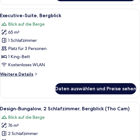
1 King-
Bett
Alle
Ein Hotelzimmer mit einem großen Bet
5
(Double)
Executive-Suite, Bergblick
Fotos
Blick auf die Berge
für
65 m²
Executive-
Suite,
1 Schlafzimmer
Bergblick
Platz für 3 Personen
anzeigen
1 King-Bett
Kostenloses WLAN
Weitere
Weitere Details
Details
für
Daten auswählen und Preise sehen
Executive-
Suite,
Bergblick
Alle
Ein Hotelzimmer mit Holzvertäfelung,
9
Design-Bungalow, 2 Schlafzimmer, Bergblick (Tho Cam)
Fotos
Blick auf die Berge
für
76 m²
Design-
Bungalow,
2 Schlafzimmer