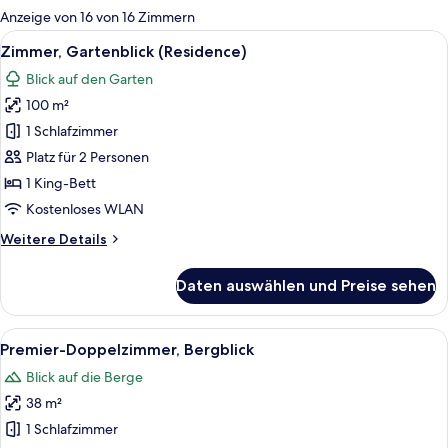
für
Anzeige von 16 von 16 Zimmern
Zimmer
Alle
Ein modernes Hotel mit großem Pool,
5
Zimmer, Gartenblick (Residence)
Fotos
Blick auf den Garten
für
100 m²
Zimmer,
Gartenblick
1 Schlafzimmer
(Residence)
Platz für 2 Personen
anzeigen
1 King-Bett
Kostenloses WLAN
Weitere
Weitere Details
Details
für
Daten auswählen und Preise sehen
Zimmer,
Gartenblick
(Residence)
Alle
Ein modernes Hotelzimmer mit einem 
5
Premier-Doppelzimmer, Bergblick
Fotos
Blick auf die Berge
für
38 m²
Premier-
Doppelzimmer,
1 Schlafzimmer