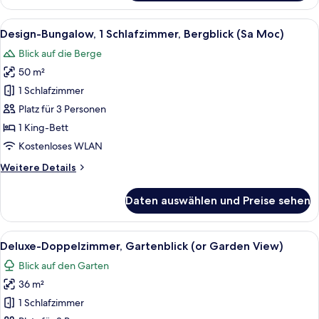
Dreibettzimmer,
Bergblick
Alle
Ein geräumiges Schlafzimmer mit eine
7
Design-Bungalow, 1 Schlafzimmer, Bergblick (Sa Moc)
Fotos
Blick auf die Berge
für
50 m²
Design-
Bungalow,
1 Schlafzimmer
1
Platz für 3 Personen
Schlafzimmer,
1 King-Bett
Bergblick
Kostenloses WLAN
(Sa
Weitere
Weitere Details
Moc)
Details
anzeigen
für
Daten auswählen und Preise sehen
Design-
Bungalow,
1
Alle
Deluxe-Doppelzimmer, Gartenblick (or 
6
Schlafzimmer,
Deluxe-Doppelzimmer, Gartenblick (or Garden View)
Fotos
Bergblick
Blick auf den Garten
(Sa
für
Moc)
36 m²
Deluxe-
Doppelzimmer,
1 Schlafzimmer