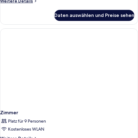
Weitere
Weitere Details
Bedroom
Details
Moutain
für
Daten auswählen und Preise sehen
Sa
View
Moc
anzeigen
Bungalow
One
Bedroom
Moutain
View
Zimmer
Platz für 9 Personen
Kostenloses WLAN
Weitere