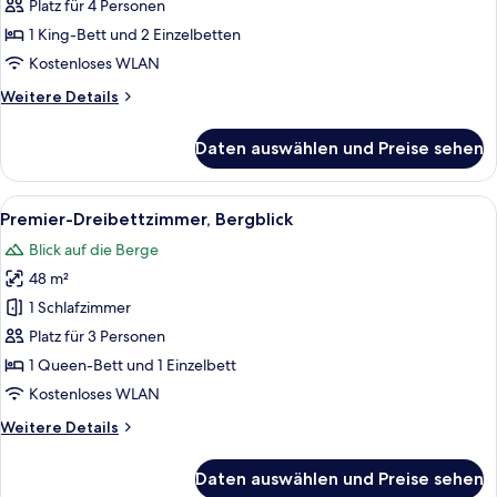
2 Schlafzimmer,
Platz für 4 Personen
Bergblick
1 King-Bett und 2 Einzelbetten
(Tho
Kostenloses WLAN
Cam)
Weitere
Weitere Details
anzeigen
Details
für
Daten auswählen und Preise sehen
Design-
Bungalow,
2 Schlafzimmer,
Alle
Ein Hotelzimmer mit zwei Betten, eine
4
Bergblick
Premier-Dreibettzimmer, Bergblick
Fotos
(Tho
Blick auf die Berge
Cam)
für
48 m²
Premier-
Dreibettzimmer,
1 Schlafzimmer
Bergblick
Platz für 3 Personen
anzeigen
1 Queen-Bett und 1 Einzelbett
Kostenloses WLAN
Weitere
Weitere Details
Details
für
Daten auswählen und Preise sehen
Premier-