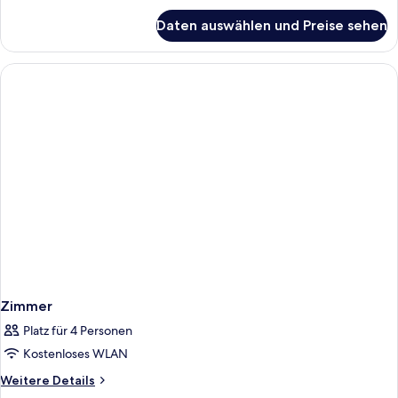
für
Daten auswählen und Preise sehen
Zimmer
Zimmer
Platz für 4 Personen
Kostenloses WLAN
Weitere
Weitere Details
Details