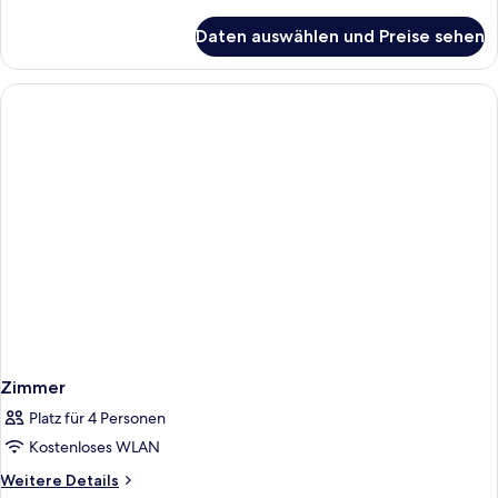
Details
für
Daten auswählen und Preise sehen
Comfort-
Doppelzimmer,
Nichtraucher
Zimmer
Platz für 4 Personen
Kostenloses WLAN
Weitere
Weitere Details