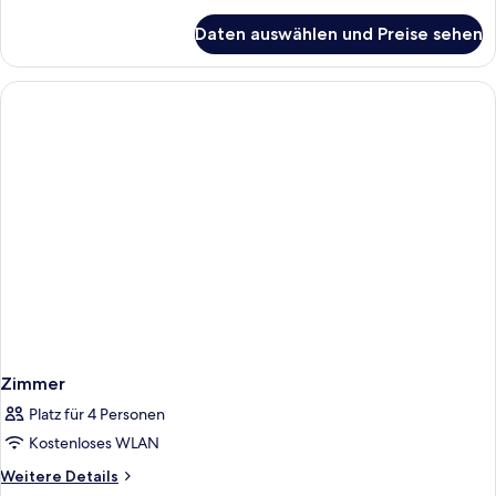
Details
für
Daten auswählen und Preise sehen
Zimmer
Zimmer
Platz für 4 Personen
Kostenloses WLAN
Weitere
Weitere Details
Details