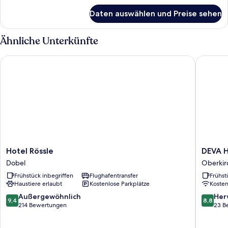
für
Daten auswählen und Preise sehen
Zimmer
Ähnliche Unterkünfte
Hotel Rössle
DEVA Hot
Hotel
DEVA
Hotel Rössle
DEVA H
Rössle
Hotel
Dobel
Oberkir
Dobel
Renchtal
Frühstück inbegriffen
Flughafentransfer
Frühst
Oberkir
Haustiere erlaubt
Kostenlose Parkplätze
Koste
9.4
8.8
Außergewöhnlich
Her
9,4
8,8
von
von
214 Bewertungen
23 B
10,
10,
Außergewöhnlich,
Hervorr