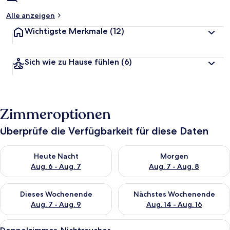
Alle anzeigen
Wichtigste Merkmale
(12)
Sich wie zu Hause fühlen
(6)
Zimmeroptionen
Überprüfe die Verfügbarkeit für diese Daten
Überprüfe die Verfügbarkeit für heute Nacht, Aug. 6 - Aug. 7.
Überprüfe die Verfügbarkeit f
Heute Nacht
Morgen
Aug. 6 - Aug. 7
Aug. 7 - Aug. 8
Überprüfe die Verfügbarkeit für dieses Wochenende, Aug. 7 - 
Überprüfe die Verfügbarkeit f
Dieses Wochenende
Nächstes Wochenende
Aug. 7 - Aug. 9
Aug. 14 - Aug. 16
Alle
Ein Hotelzimmer mit einem hölzernen 
14