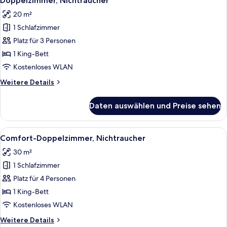
Doppelzimmer, Nichtraucher
Fotos
20 m²
für
1 Schlafzimmer
Doppelzimmer,
Nichtraucher
Platz für 3 Personen
anzeigen
1 King-Bett
Kostenloses WLAN
Weitere
Weitere Details
Details
für
Daten auswählen und Preise sehen
Doppelzimmer,
Nichtraucher
Alle
Ein Zimmer mit einem Holztisch, einem
7
Comfort-Doppelzimmer, Nichtraucher
Fotos
30 m²
für
1 Schlafzimmer
Comfort-
Doppelzimmer,
Platz für 4 Personen
Nichtraucher
1 King-Bett
anzeigen
Kostenloses WLAN
Weitere
Weitere Details