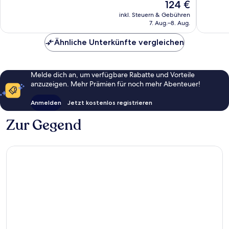
Der
124 €
214
23
Preis
Bewertungen
Bewert
inkl. Steuern & Gebühren
beträgt
7. Aug.–8. Aug.
124 €
Ähnliche Unterkünfte vergleichen
Melde dich an, um verfügbare Rabatte und Vorteile
anzuzeigen. Mehr Prämien für noch mehr Abenteuer!
Anmelden
Jetzt kostenlos registrieren
Zur Gegend