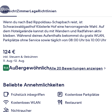
rück
Weiter
37+
Übersicht
Zimmer
Lage
Richtlinien
Wenn du nach Bad Rippoldsau-Schapbach reist, ist
Schwarzwaldgasthof Klösterle Hof eine hervorragende Wahl. Auf
dem Hotelgelände kannst du mit Wandern und Radfahren aktiv
bleiben. Während deines Aufenthalts bekommst du gratis WLAN,
Parkplätze ohne Service sowie täglich von 08:00 Uhr bis 10:00 Uhr
ein Frühstücksbuffet.Weitere Highlights sind eine Terrasse und ein
Garten.
Der
124 €
aktuelle
inkl. Steuern & Gebühren
Preis
11. Aug.–12. Aug.
Fassade der Unterkunft
beträgt
Bewertungen
Außergewöhnlich
9,6
Alle 20 Bewertungen anzeigen
124 €.
9,6 von 10.
Beliebte Annehmlichkeiten
Frühstück inbegriffen
Kostenlose Parkplätze
Kostenloses WLAN
Restaurant
Nichtraucher