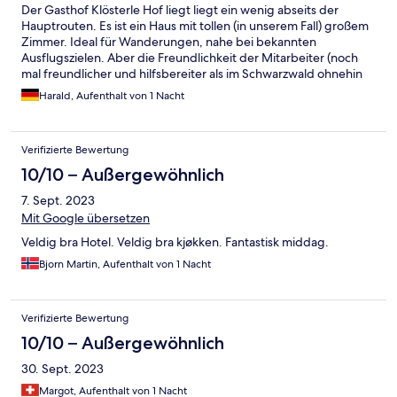
Der Gasthof Klösterle Hof liegt liegt ein wenig abseits der
Hauptrouten. Es ist ein Haus mit tollen (in unserem Fall) großem
Zimmer. Ideal für Wanderungen, nahe bei bekannten
Ausflugszielen. Aber die Freundlichkeit der Mitarbeiter (noch
mal freundlicher und hilfsbereiter als im Schwarzwald ohnehin
bekannt) und die Qualität der Speisen im Lokal !!! Wir werden
Harald, Aufenthalt von 1 Nacht
mit Sicherheit wiederkommen.
Verifizierte Bewertung
10/10 – Außergewöhnlich
7. Sept. 2023
Mit Google übersetzen
Veldig bra Hotel. Veldig bra kjøkken. Fantastisk middag.
Bjorn Martin, Aufenthalt von 1 Nacht
Verifizierte Bewertung
10/10 – Außergewöhnlich
30. Sept. 2023
Margot, Aufenthalt von 1 Nacht