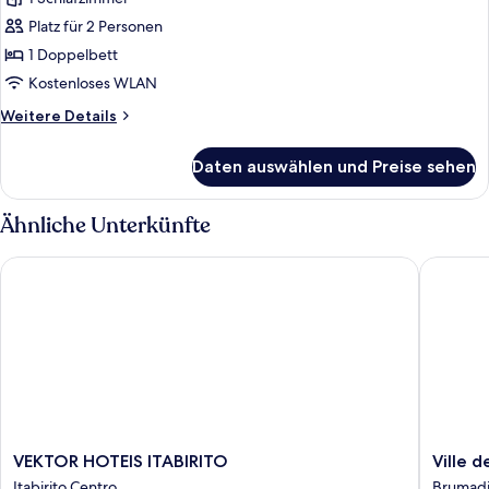
luxo
Platz für 2 Personen
anzeigen
1 Doppelbett
Kostenloses WLAN
Weitere
Weitere Details
Details
für
Daten auswählen und Preise sehen
Suíte
Duplo
luxo
Ähnliche Unterkünfte
VEKTOR HOTEIS ITABIRITO
Ville de
VEKTOR
Ville
VEKTOR HOTEIS ITABIRITO
Ville 
HOTEIS
de
Itabirito Centro
Brumad