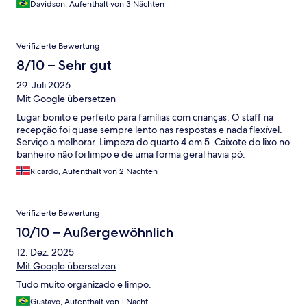
Davidson, Aufenthalt von 3 Nächten
do modo geral, bem educados, simpáticos é conhecimento do
serviço. A única melhoria a ser feita e no sistema de anotação
dos pedidos feitos. O Hotel ainda trabalha no método papel
Verifizierte Bewertung
para anotar os pedidos, trocar por um sistema automatizado
melhoraria muito.
8/10 – Sehr gut
29. Juli 2026
Mit Google übersetzen
Lugar bonito e perfeito para famílias com crianças. O staff na
recepção foi quase sempre lento nas respostas e nada flexível.
Serviço a melhorar. Limpeza do quarto 4 em 5. Caixote do lixo no
banheiro não foi limpo e de uma forma geral havia pó.
Ricardo, Aufenthalt von 2 Nächten
Verifizierte Bewertung
10/10 – Außergewöhnlich
12. Dez. 2025
Mit Google übersetzen
Tudo muito organizado e limpo.
Gustavo, Aufenthalt von 1 Nacht