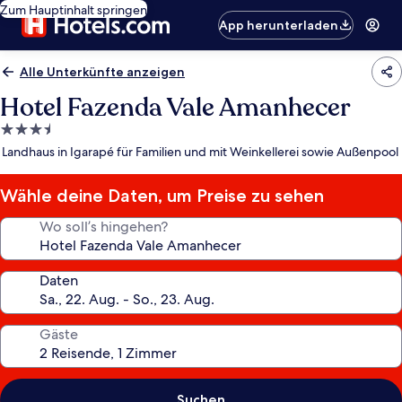
Zum Hauptinhalt springen
App herunterladen
Alle Unterkünfte anzeigen
Hotel Fazenda Vale Amanhecer
3.5-
Sterne-
Landhaus in Igarapé für Familien und mit Weinkellerei sowie Außenpool
Unterkunft
Wähle deine Daten, um Preise zu sehen
Wo soll’s hingehen?
Daten
Gäste
Suchen