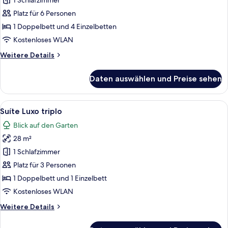
Standard
1 Schlafzimmer
anzeigen
Platz für 6 Personen
1 Doppelbett und 4 Einzelbetten
Kostenloses WLAN
Weitere
Weitere Details
Details
für
Daten auswählen und Preise sehen
Suíte
Standard
Alle
Ein Hotelzimmer mit Bett, Holz-Kopftei
1
Suíte Luxo triplo
Fotos
Blick auf den Garten
für
28 m²
Suíte
Luxo
1 Schlafzimmer
triplo
Platz für 3 Personen
anzeigen
1 Doppelbett und 1 Einzelbett
Kostenloses WLAN
Weitere
Weitere Details
Details
für