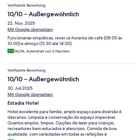
Verifizierte Bewertung
10/10 – Außergewöhnlich
22. Nov. 2025
Mit Google übersetzen
Funcionarias simpáticas, rever os horarios de café (08:00 às
10:00) e almoço (12:30 até 14:00).
TALITA, Aufenthalt von 3 Nächten
Verifizierte Bewertung
10/10 – Außergewöhnlich
30. Juli 2025
Mit Google übersetzen
Estadia Hotel
Hotel excelente para família, amplo espaço para diversão é
descanso. Limpeza e conservação do espaço impecável.
Quartos amplos, limpos. Opções de lazer para crianças,
recreadores bem educados é atencioso. Comida de boa
qualidade, com variedades em todas as refeições é
principalmente na temperatura correta. Atendentes do Hotel