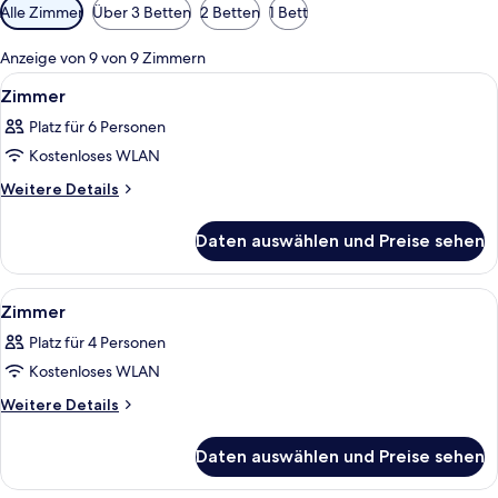
Verfügbare
Alle Zimmer
Über 3 Betten
2 Betten
1 Bett
Filter
für
Anzeige von 9 von 9 Zimmern
Zimmer
Alle
Ein Hotelzimmer mit Bett, Holzboden, 
5
Zimmer
Fotos
Platz für 6 Personen
für
Kostenloses WLAN
Zimmer
anzeigen
Weitere
Weitere Details
Details
für
Daten auswählen und Preise sehen
Zimmer
Alle
Ein Hotelzimmer mit zwei Betten, eine
10
Zimmer
Fotos
Platz für 4 Personen
für
Kostenloses WLAN
Zimmer
anzeigen
Weitere
Weitere Details
Details
für
Daten auswählen und Preise sehen
Zimmer