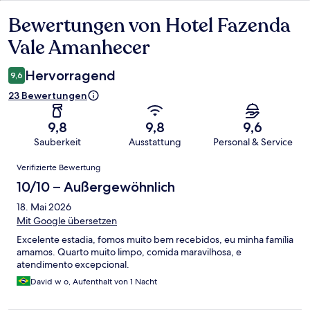
Bewertungen von Hotel Fazenda
Bewertungen
Vale Amanhecer
Hervorragend
9,6
23 Bewertungen
9,8
9,8
9,6
Sauberkeit
Ausstattung
Personal & Service
Bewertungen
Verifizierte Bewertung
10/10 – Außergewöhnlich
18. Mai 2026
Mit Google übersetzen
Excelente estadia, fomos muito bem recebidos, eu minha família
amamos. Quarto muito limpo, comida maravilhosa, e
atendimento excepcional.
David w o, Aufenthalt von 1 Nacht