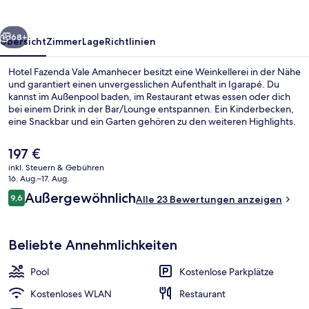
rück
Weiter
68+
Übersicht
Zimmer
Lage
Richtlinien
Hotel Fazenda Vale Amanhecer besitzt eine Weinkellerei in der Nähe
und garantiert einen unvergesslichen Aufenthalt in Igarapé. Du
kannst im Außenpool baden, im Restaurant etwas essen oder dich
bei einem Drink in der Bar/Lounge entspannen. Ein Kinderbecken,
eine Snackbar und ein Garten gehören zu den weiteren Highlights.
Der
197 €
aktuelle
inkl. Steuern & Gebühren
Preis
16. Aug.–17. Aug.
Unterkunftsgelände
beträgt
Bewertungen
Außergewöhnlich
9,6
Alle 23 Bewertungen anzeigen
197 €.
9,6 von 10.
Beliebte Annehmlichkeiten
Pool
Kostenlose Parkplätze
Kostenloses WLAN
Restaurant