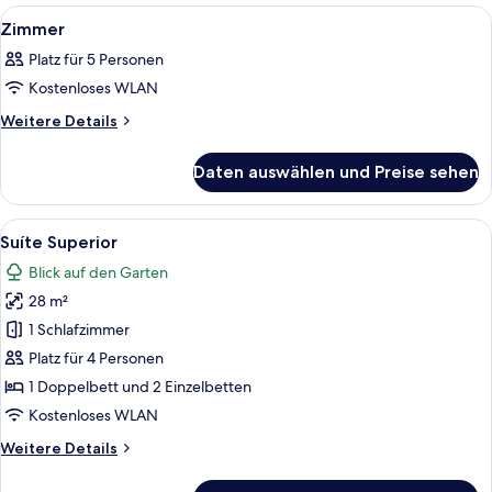
Alle
Ein Hotelzimmer mit Bett, Fernseher,
12
Zimmer
Fotos
Platz für 5 Personen
für
Kostenloses WLAN
Zimmer
anzeigen
Weitere
Weitere Details
Details
für
Daten auswählen und Preise sehen
Zimmer
Alle
Ein Hotelzimmer mit zwei Betten, jewe
6
Suíte Superior
Fotos
Blick auf den Garten
für
28 m²
Suíte
Superior
1 Schlafzimmer
anzeigen
Platz für 4 Personen
1 Doppelbett und 2 Einzelbetten
Kostenloses WLAN
Weitere
Weitere Details
Details
für