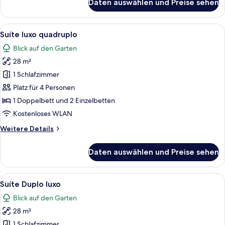
Daten auswählen und Preise sehen
Suíte
Luxo
triplo
Alle
Suíte luxo quadruplo | Minibar, Schre
3
Suíte luxo quadruplo
Fotos
Blick auf den Garten
für
28 m²
Suíte
luxo
1 Schlafzimmer
quadruplo
Platz für 4 Personen
anzeigen
1 Doppelbett und 2 Einzelbetten
Kostenloses WLAN
Weitere
Weitere Details
Details
für
Daten auswählen und Preise sehen
Suíte
luxo
quadruplo
Alle
Ein modernes Badezimmer mit einer f
3
Suíte Duplo luxo
Fotos
Blick auf den Garten
für
28 m²
Suíte
Duplo
1 Schlafzimmer