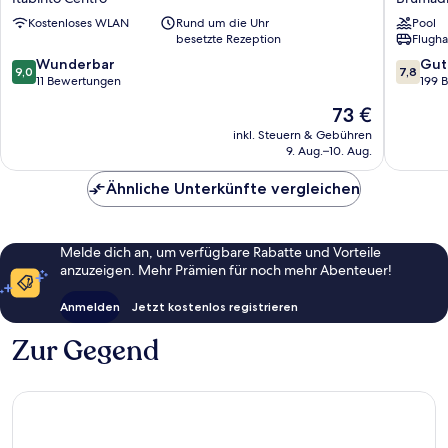
ITABIRITO
Montag
Kostenloses WLAN
Rund um die Uhr
Pool
Itabirito
Hotel
besetzte Rezeption
Flugha
Centro
Brumad
9.0
7.8
Wunderbar
Gut
9,0
7,8
von
von
11 Bewertungen
199 
10,
10,
Der
73 €
Wunderbar,
Gut,
Preis
11
199
inkl. Steuern & Gebühren
beträgt
9. Aug.–10. Aug.
Bewertungen
Bewert
73 €
Ähnliche Unterkünfte vergleichen
Melde dich an, um verfügbare Rabatte und Vorteile
anzuzeigen. Mehr Prämien für noch mehr Abenteuer!
Anmelden
Jetzt kostenlos registrieren
Zur Gegend