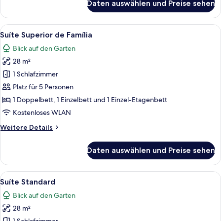
Daten auswählen und Preise sehen
Suíte
Superior
Alle
Ein Schlafzimmer mit einem Einzelbet
4
Suíte Superior de Família
Fotos
Blick auf den Garten
für
28 m²
Suíte
Superior
1 Schlafzimmer
de
Platz für 5 Personen
Família
1 Doppelbett, 1 Einzelbett und 1 Einzel-Etagenbett
anzeigen
Kostenloses WLAN
Weitere
Weitere Details
Details
für
Daten auswählen und Preise sehen
Suíte
Superior
de
Alle
Ein gemütliches Zimmer mit zwei Einze
2
Família
Suíte Standard
Fotos
Blick auf den Garten
für
28 m²
Suíte