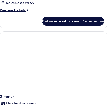
Badewanne
Kostenloses WLAN
anzeigen
Weitere
Weitere Details
Details
für
Daten auswählen und Preise sehen
Zweibettzimmer,
2 Einzelbetten,
Badewanne
Zimmer
Platz für 4 Personen