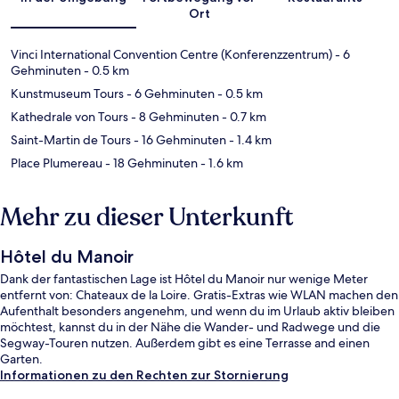
Ort
Vinci International Convention Centre (Konferenzzentrum)
- 6
Gehminuten
- 0.5 km
Kunstmuseum Tours
- 6 Gehminuten
- 0.5 km
Kathedrale von Tours
- 8 Gehminuten
- 0.7 km
Saint-Martin de Tours
- 16 Gehminuten
- 1.4 km
Place Plumereau
- 18 Gehminuten
- 1.6 km
Mehr zu dieser Unterkunft
Hôtel du Manoir
Dank der fantastischen Lage ist Hôtel du Manoir nur wenige Meter
entfernt von: Chateaux de la Loire. Gratis-Extras wie WLAN machen den
Aufenthalt besonders angenehm, und wenn du im Urlaub aktiv bleiben
möchtest, kannst du in der Nähe die Wander- und Radwege und die
Segway-Touren nutzen. Außerdem gibt es eine Terrasse and einen
Garten.
Informationen zu den Rechten zur Stornierung