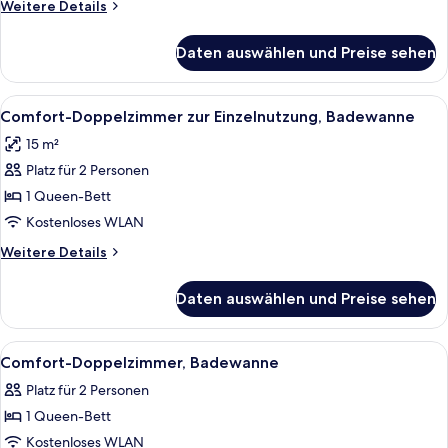
Weitere
Weitere Details
Details
für
Daten auswählen und Preise sehen
Zweibettzimmer,
Badewanne
Alle
Ein Hotelzimmer mit einem Bett, eine
3
Comfort-Doppelzimmer zur Einzelnutzung, Badewanne
Fotos
15 m²
für
Platz für 2 Personen
Comfort-
Doppelzimmer
1 Queen-Bett
zur
Kostenloses WLAN
Einzelnutzung,
Weitere
Weitere Details
Badewanne
Details
anzeigen
für
Daten auswählen und Preise sehen
Comfort-
Doppelzimmer
zur
Alle
Ein Hotelzimmer mit einem Bett, eine
4
Einzelnutzung,
Comfort-Doppelzimmer, Badewanne
Fotos
Badewanne
Platz für 2 Personen
für
1 Queen-Bett
Comfort-
Doppelzimmer,
Kostenloses WLAN