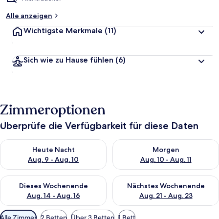
Alle anzeigen
Wichtigste Merkmale
(11)
Sich wie zu Hause fühlen
(6)
Zimmeroptionen
Überprüfe die Verfügbarkeit für diese Daten
Überprüfe die Verfügbarkeit für heute Nacht, Aug. 9 - Aug. 10
Überprüfe die Verfügbarkeit fü
Heute Nacht
Morgen
Aug. 9 - Aug. 10
Aug. 10 - Aug. 11
Überprüfe die Verfügbarkeit für dieses Wochenende, Aug. 14 -
Überprüfe die Verfügbarkeit f
Dieses Wochenende
Nächstes Wochenende
Aug. 14 - Aug. 16
Aug. 21 - Aug. 23
Verfügbare
Alle Zimmer
2 Betten
Über 3 Betten
1 Bett