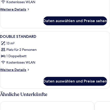
Kostenloses WLAN
Weitere
Weitere Details
Details
für
Daten auswählen und Preise sehen
Zimmer
Alle
Ein Schlafzimmer mit einem Einzelbe
3
DOUBLE STANDARD
Fotos
13 m²
für
Platz für 2 Personen
DOUBLE
STANDARD
1 Doppelbett
anzeigen
Kostenloses WLAN
Weitere
Weitere Details
Details
für
Daten auswählen und Preise sehen
DOUBLE
STANDARD
Ähnliche Unterkünfte
Hotel Mondial
Relais St