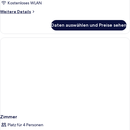
Kostenloses WLAN
Weitere
Weitere Details
Details
für
Daten auswählen und Preise sehen
Zimmer
Zimmer
Platz für 4 Personen