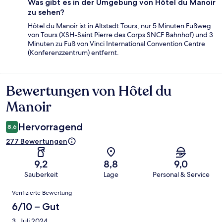
Was gibt es in der Umgebung von Hôtel du Manoir
zu sehen?
Hôtel du Manoir ist in Altstadt Tours, nur 5 Minuten Fußweg
von Tours (XSH-Saint Pierre des Corps SNCF Bahnhof) und 3
Minuten zu Fuß von Vinci International Convention Centre
(Konferenzzentrum) entfernt.
Bewertungen von Hôtel du
Bewertungen
Manoir
Hervorragend
8,6
277 Bewertungen
9,2
8,8
9,0
Sauberkeit
Lage
Personal & Service
Bewertungen
Verifizierte Bewertung
6/10 – Gut
3. Juli 2024