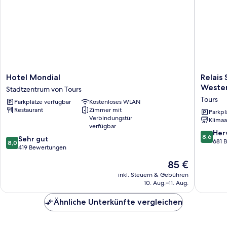
Hotel
Relais
Hotel Mondial
Relais 
Mondial
St
Weste
Stadtzentrum von Tours
Stadtzentrum
Eloi,
Tours
Parkplätze verfügbar
Kostenloses WLAN
von
Sure
Restaurant
Zimmer mit
Tours
Hotel
Parkpl
Verbindungstür
Klimaa
Collecti
verfügbar
by
8.6
Her
8,6
8.0
Sehr gut
Best
von
681 
8,0
von
419 Bewertungen
Western
10,
10,
Tours
Hervorr
Der
85 €
Sehr
681
Preis
gut,
inkl. Steuern & Gebühren
Bewert
beträgt
10. Aug.–11. Aug.
419
85 €
Bewertungen
Ähnliche Unterkünfte vergleichen