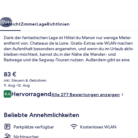
rück
Weiter
39+
Übersicht
Zimmer
Lage
Richtlinien
Dank der fantastischen Lage ist Hôtel du Manoir nur wenige Meter
entfernt von: Chateaux de la Loire. Gratis-Extras wie WLAN machen
den Aufenthalt besonders angenehm, und wenn du im Urlaub aktiv
bleiben möchtest, kannst du in der Nähe die Wander- und
Radwege und die Segway-Touren nutzen. Außerdem gibt es eine
Terrasse and einen Garten.
Der
83 €
aktuelle
inkl. Steuern & Gebühren
Preis
11. Aug.–12. Aug.
Terrasse/Patio
beträgt
Bewertungen
Hervorragend
8,6
Alle 277 Bewertungen anzeigen
83 €.
8,6 von 10.
Beliebte Annehmlichkeiten
Parkplätze verfügbar
Kostenloses WLAN
Nichtraucher