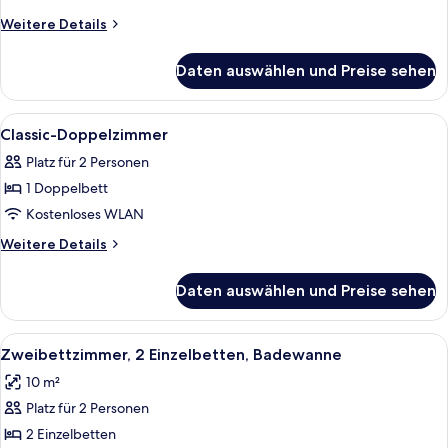
Badewanne
Weitere
Weitere Details
anzeigen
Details
für
Daten auswählen und Preise sehen
Comfort-
Doppelzimmer,
Badewanne
Alle
Ein Schlafzimmer mit einem Bett, Bl
4
Classic-Doppelzimmer
Fotos
Platz für 2 Personen
für
1 Doppelbett
Classic-
Doppelzimmer
Kostenloses WLAN
anzeigen
Weitere
Weitere Details
Details
für
Daten auswählen und Preise sehen
Classic-
Doppelzimmer
Alle
Ein Hotelzimmer mit zwei Betten, ein
3
Zweibettzimmer, 2 Einzelbetten, Badewanne
Fotos
10 m²
für
Platz für 2 Personen
Zweibettzimmer,
2 Einzelbetten,
2 Einzelbetten