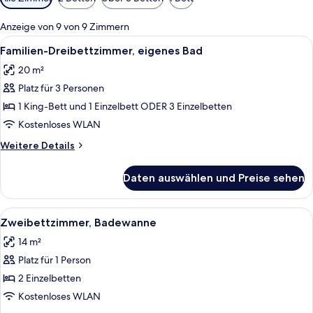
Filter
für
Anzeige von 9 von 9 Zimmern
Zimmer
Alle
Ein Hotelzimmer mit zwei Betten, ein
6
Familien-Dreibettzimmer, eigenes Bad
Fotos
20 m²
für
Platz für 3 Personen
Familien-
Dreibettzimmer,
1 King-Bett und 1 Einzelbett ODER 3 Einzelbetten
eigenes
Kostenloses WLAN
Bad
Weitere
Weitere Details
anzeigen
Details
für
Daten auswählen und Preise sehen
Familien-
Dreibettzimmer,
eigenes
Alle
Ein Hotelzimmer mit zwei Betten, eine
4
Bad
Zweibettzimmer, Badewanne
Fotos
14 m²
für
Platz für 1 Person
Zweibettzimmer,
Badewanne
2 Einzelbetten
anzeigen
Kostenloses WLAN