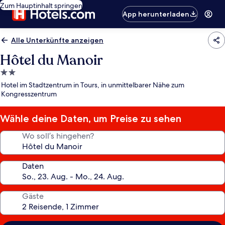
Zum Hauptinhalt springen
App herunterladen
Alle Unterkünfte anzeigen
Hôtel du Manoir
2.0-
Sterne-
Hotel im Stadtzentrum in Tours, in unmittelbarer Nähe zum
Unterkunft
Kongresszentrum
Wähle deine Daten, um Preise zu sehen
Wo soll’s hingehen?
Daten
Gäste