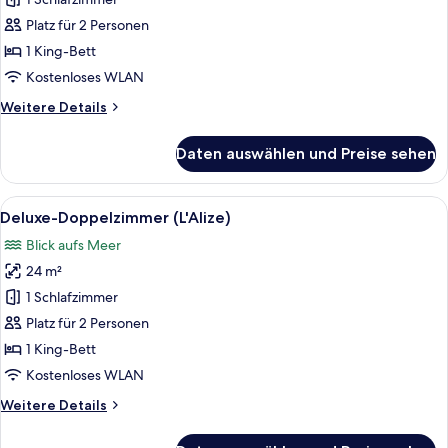
Doppelzimmer
(Le
Platz für 2 Personen
Jasmin)
1 King-Bett
anzeigen
Kostenloses WLAN
Weitere
Weitere Details
Details
für
Daten auswählen und Preise sehen
Deluxe-
Doppelzimmer
(Le
Alle
Ein Hotelzimmer mit einem großen Bet
4
Jasmin)
Deluxe-Doppelzimmer (L'Alize)
Fotos
Blick aufs Meer
für
24 m²
Deluxe-
Doppelzimmer
1 Schlafzimmer
(L'Alize)
Platz für 2 Personen
anzeigen
1 King-Bett
Kostenloses WLAN
Weitere
Weitere Details
Details
für