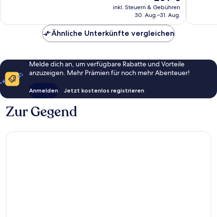
Bewert
Preis
592
inkl. Steuern & Gebühren
beträgt
30. Aug.–31. Aug.
Bewertungen
209 €
Ähnliche Unterkünfte vergleichen
Melde dich an, um verfügbare Rabatte und Vorteile
anzuzeigen. Mehr Prämien für noch mehr Abenteuer!
Anmelden
Jetzt kostenlos registrieren
Zur Gegend