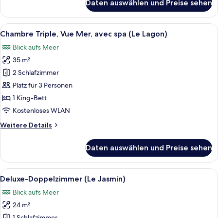
Daten auswählen und Preise sehen
Doppelzimmer,
Balkon,
Meerblick
Alle
Ein Hotelzimmer mit Bett, Schreibtisc
6
(Le
Chambre Triple, Vue Mer, avec spa (Le Lagon)
Fotos
Levant)
Blick aufs Meer
für
35 m²
Chambre
Triple,
2 Schlafzimmer
Vue
Platz für 3 Personen
Mer,
1 King-Bett
avec
Kostenloses WLAN
spa
Weitere
Weitere Details
(Le
Details
Lagon)
für
Daten auswählen und Preise sehen
anzeigen
Chambre
Triple,
Vue
Alle
Ein Hotelzimmer mit einem großen Bet
4
Mer,
Deluxe-Doppelzimmer (Le Jasmin)
Fotos
avec
Blick aufs Meer
spa
für
(Le
24 m²
Deluxe-
Lagon)
1 Schlafzimmer