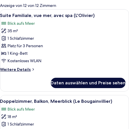
für
Anzeige von 12 von 12 Zimmern
Zimmer
Alle
Ein Schlafzimmer mit einem Bett, Nach
5
Suite Familiale, vue mer, avec spa (L'Olivier)
Fotos
Blick aufs Meer
für
35 m²
Suite
Familiale,
1 Schlafzimmer
vue
Platz für 3 Personen
mer,
1 King-Bett
avec
Kostenloses WLAN
spa
Weitere
Weitere Details
(L'Olivier)
Details
anzeigen
für
Daten auswählen und Preise sehen
Suite
Familiale,
vue
Alle
Ein Hotelzimmer mit einem großen Bet
4
mer,
Doppelzimmer, Balkon, Meerblick (Le Bougainvillier)
Fotos
avec
Blick aufs Meer
spa
für
(L'Olivier)
18 m²
Doppelzimmer,
Balkon,
1 Schlafzimmer