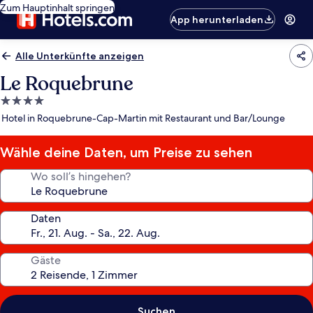
Zum Hauptinhalt springen
App herunterladen
Alle Unterkünfte anzeigen
Le Roquebrune
4.0-
Sterne-
Hotel in Roquebrune-Cap-Martin mit Restaurant und Bar/Lounge
Unterkunft
Wähle deine Daten, um Preise zu sehen
Wo soll’s hingehen?
Daten
Gäste
Suchen