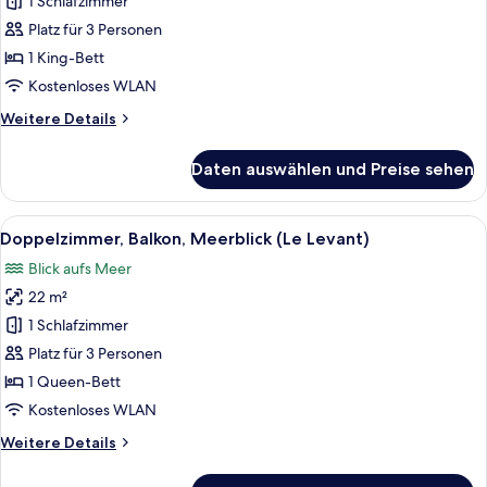
Terrasse,
1 Schlafzimmer
Meerblick
Platz für 3 Personen
(Le
1 King-Bett
Golfe
Kostenloses WLAN
Bleu)
Weitere
Weitere Details
anzeigen
Details
für
Daten auswählen und Preise sehen
Dreibettzimmer,
Terrasse,
Meerblick
Alle
Ein Hotelzimmer mit Balkon, einem Be
5
(Le
Doppelzimmer, Balkon, Meerblick (Le Levant)
Fotos
Golfe
Blick aufs Meer
Bleu)
für
22 m²
Doppelzimmer,
Balkon,
1 Schlafzimmer
Meerblick
Platz für 3 Personen
(Le
1 Queen-Bett
Levant)
Kostenloses WLAN
anzeigen
Weitere
Weitere Details
Details
für