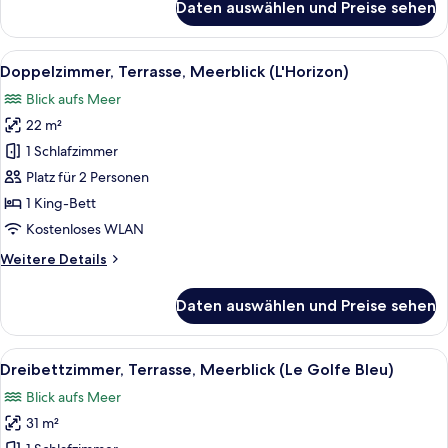
Daten auswählen und Preise sehen
Chambre
(Ciel
Double,
and
bain
Alle
Ein Hotelzimmer mit einem großen Bett,
Mer)
3
à
Doppelzimmer, Terrasse, Meerblick (L'Horizon)
Fotos
anzeigen
remous,
Blick aufs Meer
vue
für
mer,
22 m²
Doppelzimmer,
avec
Terrasse,
1 Schlafzimmer
spa
Meerblick
(Ciel
Platz für 2 Personen
and
(L'Horizon)
1 King-Bett
Mer)
anzeigen
Kostenloses WLAN
Weitere
Weitere Details
Details
für
Daten auswählen und Preise sehen
Doppelzimmer,
Terrasse,
Meerblick
Alle
Ein Hotelzimmer mit einem großen Bett
5
(L'Horizon)
Dreibettzimmer, Terrasse, Meerblick (Le Golfe Bleu)
Fotos
Blick aufs Meer
für
31 m²
Dreibettzimmer,