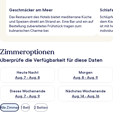
Geschmäcker am Meer
Schlafe
Das Restaurant des Hotels bietet mediterrane Küche
Schlüpf
und Speisen direkt am Strand an. Eine Bar und ein auf
dem Kis
Bestellung zubereitetes Frühstück tragen zum
ist mit 
kulinarischen Charme bei.
individu
Zimmeroptionen
Überprüfe die Verfügbarkeit für diese Daten
Überprüfe die Verfügbarkeit für heute Nacht, Aug. 7 - Aug. 8.
Überprüfe die Verfügbarkeit f
Heute Nacht
Morgen
Aug. 7 - Aug. 8
Aug. 8 - Aug. 9
Überprüfe die Verfügbarkeit für dieses Wochenende, Aug. 7 - 
Überprüfe die Verfügbarkeit f
Dieses Wochenende
Nächstes Wochenende
Aug. 7 - Aug. 9
Aug. 14 - Aug. 16
Verfügbare
Alle Zimmer
1 Bett
2 Betten
Filter