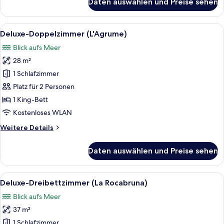
Daten auswählen und Preise sehen
Deluxe-
Doppelzimmer
(L'Alize)
Alle
Ein Hotelzimmer mit Bett, Fernseher, 
4
Deluxe-Doppelzimmer (L'Agrume)
Fotos
Blick aufs Meer
für
28 m²
Deluxe-
Doppelzimmer
1 Schlafzimmer
(L'Agrume)
Platz für 2 Personen
anzeigen
1 King-Bett
Kostenloses WLAN
Weitere
Weitere Details
Details
für
Daten auswählen und Preise sehen
Deluxe-
Doppelzimmer
(L'Agrume)
Alle
Ein Hotelzimmer mit einem großen Bet
5
Deluxe-Dreibettzimmer (La Rocabruna)
Fotos
Blick aufs Meer
für
37 m²
Deluxe-
Dreibettzimmer
1 Schlafzimmer