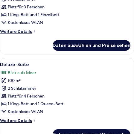
(La
Platz für 3 Personen
Rocabruna)
1 King-Bett und 1 Einzelbett
anzeigen
Kostenloses WLAN
Weitere
Weitere Details
Details
für
Daten auswählen und Preise sehen
Deluxe-
Dreibettzimmer
(La
Alle
Ein modernes Wohnzimmer mit großem 
10
Rocabruna)
Deluxe-Suite
Fotos
Blick aufs Meer
für
100 m²
Deluxe-
Suite
2 Schlafzimmer
anzeigen
Platz für 4 Personen
1 King-Bett und 1 Queen-Bett
Kostenloses WLAN
Weitere
Weitere Details
Details
für