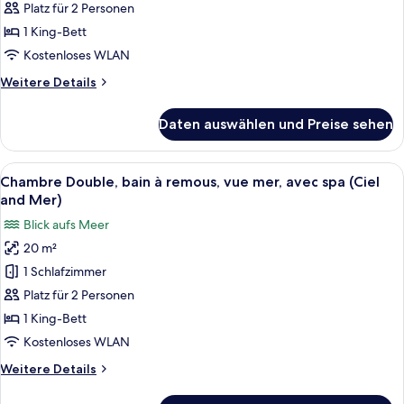
Meerblick
Platz für 2 Personen
(Le
1 King-Bett
Bougainvillier)
Kostenloses WLAN
anzeigen
Weitere
Weitere Details
Details
für
Daten auswählen und Preise sehen
Doppelzimmer,
Balkon,
Meerblick
Alle
Ein Hotelzimmer mit einem Bett, eine
4
(Le
Chambre Double, bain à remous, vue mer, avec spa (Ciel
Fotos
Bougainvillier)
and Mer)
für
Blick aufs Meer
Chambre
20 m²
Double,
1 Schlafzimmer
bain
à
Platz für 2 Personen
remous,
1 King-Bett
vue
Kostenloses WLAN
mer,
Weitere
Weitere Details
avec
Details
spa
für