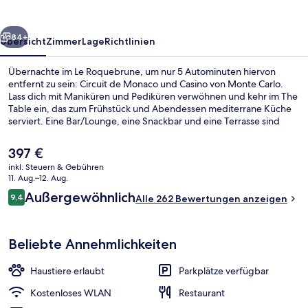
rück
Weiter
84+
Übersicht
Zimmer
Lage
Richtlinien
Übernachte im Le Roquebrune, um nur 5 Autominuten hiervon
entfernt zu sein: Circuit de Monaco und Casino von Monte Carlo.
Lass dich mit Maniküren und Pediküren verwöhnen und kehr im The
Table ein, das zum Frühstück und Abendessen mediterrane Küche
serviert. Eine Bar/Lounge, eine Snackbar und eine Terrasse sind
weitere Highlights. Andere Reisende lieben das hilfsbereite
Personal.
Der
397 €
aktuelle
inkl. Steuern & Gebühren
Preis
11. Aug.–12. Aug.
Innendetails
beträgt
Bewertungen
Außergewöhnlich
9,4
Alle 262 Bewertungen anzeigen
397 €.
9,4 von 10.
Beliebte Annehmlichkeiten
Haustiere erlaubt
Parkplätze verfügbar
Kostenloses WLAN
Restaurant