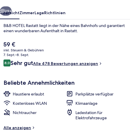
rück
Weiter
29+
Übersicht
Zimmer
Lage
Richtlinien
B&B HOTEL Rastatt liegt in der Nähe eines Bahnhofs und garantiert
einen wunderbaren Aufenthalt in Rastatt.
Der
59 €
aktuelle
inkl. Steuern & Gebühren
Preis
7. Sept.–8. Sept.
beträgt
Bewertungen
Sehr gut
8,0
Alle 478 Bewertungen anzeigen
59 €.
8,0 von 10.
Speisen
Beliebte Annehmlichkeiten
Haustiere erlaubt
Parkplätze verfügbar
Kostenloses WLAN
Klimaanlage
Nichtraucher
Ladestation für
Elektrofahrzeuge
Alle anzeigen