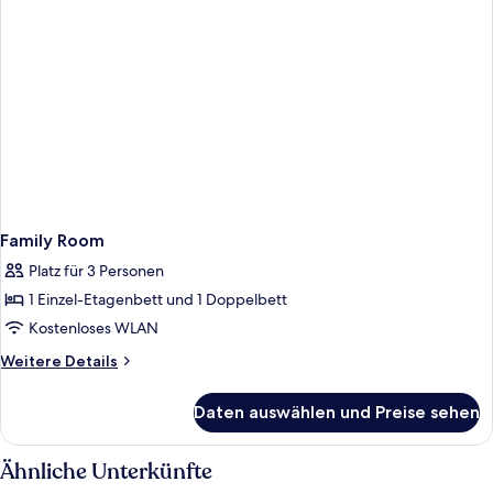
Family Room
Platz für 3 Personen
1 Einzel-Etagenbett und 1 Doppelbett
Kostenloses WLAN
Weitere
Weitere Details
Details
für
Daten auswählen und Preise sehen
Family
Room
Ähnliche Unterkünfte