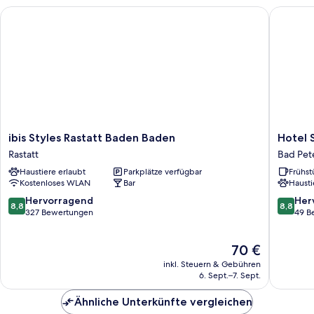
ibis Styles Rastatt Baden Baden
Hotel Sc
ibis
Hotel
ibis Styles Rastatt Baden Baden
Hotel 
Styles
Schauin
Rastatt
Bad Pet
Rastatt
Bad
Haustiere erlaubt
Parkplätze verfügbar
Frühst
Baden
Petersta
Kostenloses WLAN
Bar
Hausti
Baden
Griesba
Rastatt
8.8
8.8
Hervorragend
Her
8,8
8,8
von
von
327 Bewertungen
49 B
10,
10,
Hervorragend,
Hervorr
Der
70 €
327
49
Preis
Bewertungen
Bewert
inkl. Steuern & Gebühren
beträgt
6. Sept.–7. Sept.
70 €
Ähnliche Unterkünfte vergleichen