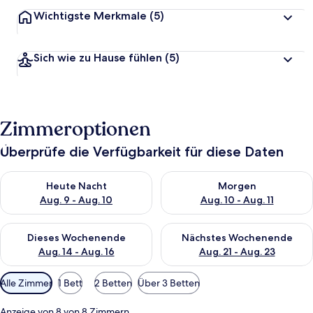
Wichtigste Merkmale
(5)
Sich wie zu Hause fühlen
(5)
Zimmeroptionen
Überprüfe die Verfügbarkeit für diese Daten
Überprüfe die Verfügbarkeit für heute Nacht, Aug. 9 - Aug. 10
Überprüfe die Verfügbarkeit fü
Heute Nacht
Morgen
Aug. 9 - Aug. 10
Aug. 10 - Aug. 11
Überprüfe die Verfügbarkeit für dieses Wochenende, Aug. 14 -
Überprüfe die Verfügbarkeit f
Dieses Wochenende
Nächstes Wochenende
Aug. 14 - Aug. 16
Aug. 21 - Aug. 23
Verfügbare
Alle Zimmer
1 Bett
2 Betten
Über 3 Betten
Filter
für
Anzeige von 8 von 8 Zimmern