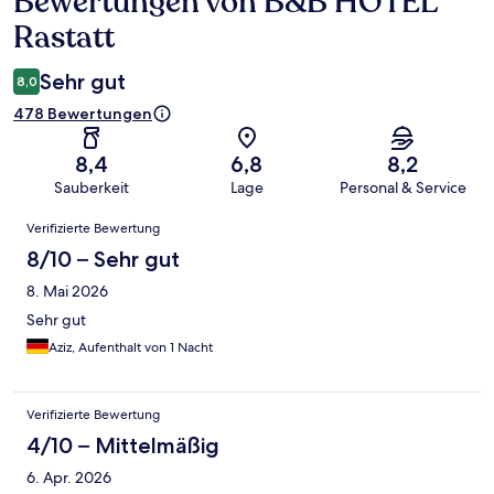
Bewertungen von B&B HOTEL
Rastatt
Sehr gut
8,0
478 Bewertungen
8,4
6,8
8,2
Sauberkeit
Lage
Personal & Service
Bewertungen
Verifizierte Bewertung
8/10 – Sehr gut
8. Mai 2026
Sehr gut
Aziz, Aufenthalt von 1 Nacht
Verifizierte Bewertung
4/10 – Mittelmäßig
6. Apr. 2026