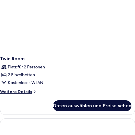
Twin Room
Platz für 2 Personen
2 Einzelbetten
Kostenloses WLAN
Weitere
Weitere Details
Details
für
Daten auswählen und Preise sehen
Twin
Room