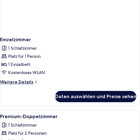
Einzelzimmer
1 Schlafzimmer
Platz für 1 Person
1 Einzelbett
Kostenloses WLAN
Weitere
Weitere Details
Details
für
Daten auswählen und Preise sehen
Einzelzimmer
Alle
Ein modernes Hotelzimmer mit einem g
4
Premium-Doppelzimmer
Fotos
1 Schlafzimmer
für
Platz für 2 Personen
Premium-