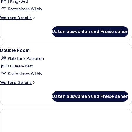
Doppelzimmer
1 King-Bett
anzeigen
Kostenloses WLAN
Weitere
Weitere Details
Details
für
Daten auswählen und Preise sehen
Premium-
Doppelzimmer
Alle
Ein Hotelzimmer mit Bett, einem Holzs
2
Double Room
Fotos
Platz für 2 Personen
für
1 Queen-Bett
Double
Room
Kostenloses WLAN
anzeigen
Weitere
Weitere Details
Details
für
Daten auswählen und Preise sehen
Double
Room