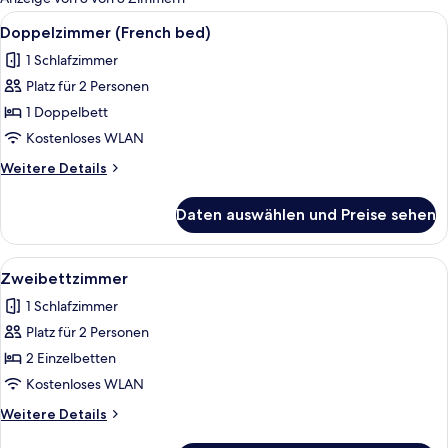
Zimmer
Alle
Ein Hotelzimmer mit einem großen Bet
4
Doppelzimmer (French bed)
Fotos
1 Schlafzimmer
für
Platz für 2 Personen
Doppelzimmer
(French
1 Doppelbett
bed)
Kostenloses WLAN
anzeigen
Weitere
Weitere Details
Details
für
Daten auswählen und Preise sehen
Doppelzimmer
(French
bed)
Alle
Zweibettzimmer | Schreibtisch, Verdun
4
Zweibettzimmer
Fotos
1 Schlafzimmer
für
Platz für 2 Personen
Zweibettzimmer
anzeigen
2 Einzelbetten
Kostenloses WLAN
Weitere
Weitere Details
Details