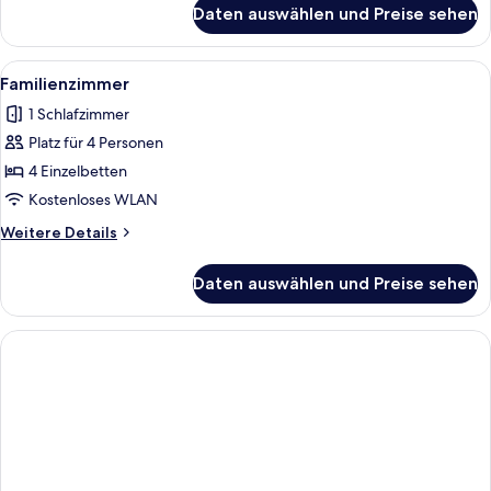
für
Daten auswählen und Preise sehen
Zweibettzimmer
Alle
Ein Hotelzimmer mit zwei Betten, ei
4
Familienzimmer
Fotos
1 Schlafzimmer
für
Platz für 4 Personen
Familienzimmer
anzeigen
4 Einzelbetten
Kostenloses WLAN
Weitere
Weitere Details
Details
für
Daten auswählen und Preise sehen
Familienzimmer