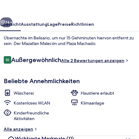
rück
Weiter
74+
Übersicht
Ausstattung
Lage
Preise
Richtlinien
Übernachte im Belisario, um nur 15 Gehminuten hiervon entfernt zu
sein: Der Mazatlan Malecón und Plaza Machado.
Bewertungen
Außergewöhnlich
10
Alle 2 Bewertungen anzeigen
10 von 10.
Beliebte Annehmlichkeiten
Dachterrasse
Wäscherei
Haustiere erlaubt
Kostenloses WLAN
Klimaanlage
Kinderfreundliche
Aktivitäten
Alle anzeigen
Wichtigste Merkmale
(11)