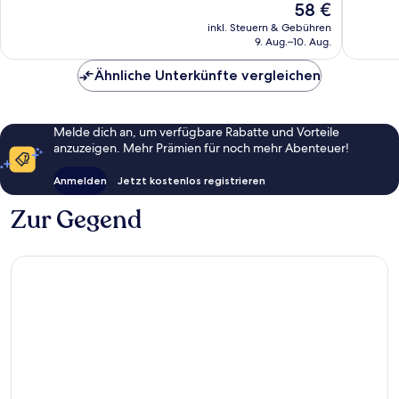
Der
58 €
Außergewöhnlich,
gut,
Preis
174
inkl. Steuern & Gebühren
269
beträgt
9. Aug.–10. Aug.
Bewertungen
Bewert
58 €
Ähnliche Unterkünfte vergleichen
Melde dich an, um verfügbare Rabatte und Vorteile
anzuzeigen. Mehr Prämien für noch mehr Abenteuer!
Anmelden
Jetzt kostenlos registrieren
Zur Gegend