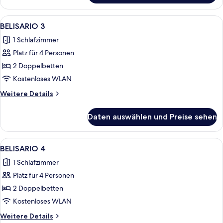
2
Alle
Ein Hotelzimmer mit zwei Betten, eine
10
BELISARIO 3
Fotos
1 Schlafzimmer
für
Platz für 4 Personen
BELISARIO
3
2 Doppelbetten
anzeigen
Kostenloses WLAN
Weitere
Weitere Details
Details
für
Daten auswählen und Preise sehen
BELISARIO
3
Alle
Ein kompakter Wohnbereich mit Küchen
12
BELISARIO 4
Fotos
1 Schlafzimmer
für
Platz für 4 Personen
BELISARIO
4
2 Doppelbetten
anzeigen
Kostenloses WLAN
Weitere
Weitere Details