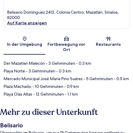
Belisario Domínguez 2412, Colonia Centro, Mazatlán, Sinaloa,
82000
Auf Karte anzeigen
Karte
In der Umgebung
Fortbewegung vor
Restaurants
Ort
Der Mazatlan Malecón
- 3 Gehminuten
- 0.3 km
Playa Norte
- 3 Gehminuten
- 0.3 km
Mercado Municipal José María Pino Suárez
- 5 Gehminuten
- 0.5 km
Plaza Machado
- 10 Gehminuten
- 0.9 km
Playa Olas Altas
- 12 Gehminuten
- 1.1 km
Mehr zu dieser Unterkunft
Belisario
Übernachte im Belisario, um nur 15 Gehminuten hiervon entfernt zu