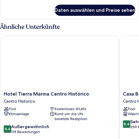
Details
für
Daten auswählen und Preise sehen
BELISARIO
4
Ähnliche Unterkünfte
Hotel Tierra Marina Centro Histórico
Casa Bar
Hotel
Casa
Hotel Tierra Marina Centro Histórico
Casa B
Tierra
Barros
Centro Historico
Centro H
Marina
Vacation
Pool
Kostenloses WLAN
Pool
Centro
Condos
Klimaanlage
Rund um die Uhr
Wäsch
Histórico
Centro
besetzte Rezeption
Centro
Historic
8.4
Seh
8,4
9.4
Historico
Außergewöhnlich
von
269 
9,4
von
174 Bewertungen
10,
10,
Sehr