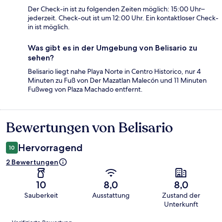
Der Check-in ist zu folgenden Zeiten möglich: 15:00 Uhr–
jederzeit. Check-out ist um 12:00 Uhr. Ein kontaktloser Check-
in ist möglich.
Was gibt es in der Umgebung von Belisario zu
sehen?
Belisario liegt nahe Playa Norte in Centro Historico, nur 4
Minuten zu Fuß von Der Mazatlan Malecón und 11 Minuten
Fußweg von Plaza Machado entfernt.
Bewertungen von Belisario
Bewertungen
Hervorragend
10
2 Bewertungen
10
8,0
8,0
Sauberkeit
Ausstattung
Zustand der
Unterkunft
Bewertungen