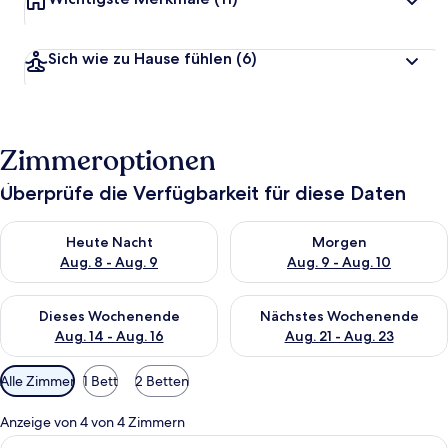
Sich wie zu Hause fühlen
(6)
Zimmeroptionen
Überprüfe die Verfügbarkeit für diese Daten
Überprüfe die Verfügbarkeit für heute Nacht, Aug. 8 - Aug. 9.
Überprüfe die Verfügbarkeit f
Heute Nacht
Morgen
Aug. 8 - Aug. 9
Aug. 9 - Aug. 10
Überprüfe die Verfügbarkeit für dieses Wochenende, Aug. 14 -
Überprüfe die Verfügbarkeit f
Dieses Wochenende
Nächstes Wochenende
Aug. 14 - Aug. 16
Aug. 21 - Aug. 23
Verfügbare
Alle Zimmer
1 Bett
2 Betten
Filter
für
Anzeige von 4 von 4 Zimmern
Zimmer
Alle
Ein ordentlich bezogenes Bett mit bl