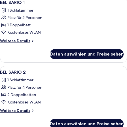
7
BELISARIO 1
Fotos
1 Schlafzimmer
für
Platz für 2 Personen
BELISARIO
1
1 Doppelbett
anzeigen
Kostenloses WLAN
Weitere
Weitere Details
Details
für
Daten auswählen und Preise sehen
BELISARIO
1
Alle
Ein Hotelzimmer mit zwei Betten, ein
16
BELISARIO 2
Fotos
1 Schlafzimmer
für
Platz für 4 Personen
BELISARIO
2
2 Doppelbetten
anzeigen
Kostenloses WLAN
Weitere
Weitere Details
Details
für
Daten auswählen und Preise sehen
BELISARIO