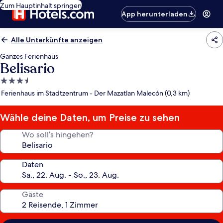
Zum Hauptinhalt springen
App herunterladen
Alle Unterkünfte anzeigen
Ganzes Ferienhaus
Belisario
3.5-
Sterne-
Ferienhaus im Stadtzentrum - Der Mazatlan Malecón (0,3 km)
Unterkunft
Wähle deine Daten, um Preise zu sehen
Wo soll’s hingehen?
Daten
Gäste