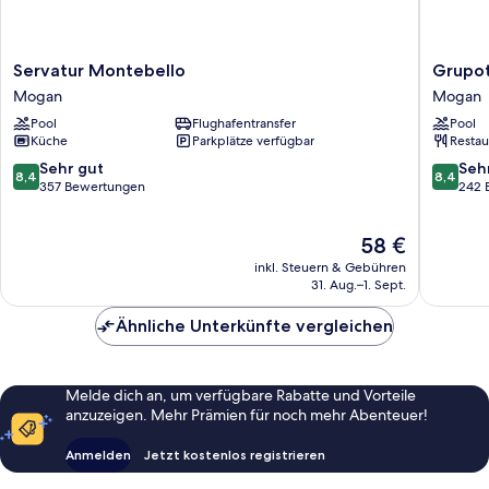
Servatur
Grupote
Servatur Montebello
Grupot
Montebello
Revoli
Mogan
Mogan
Mogan
Mogan
Pool
Flughafentransfer
Pool
Küche
Parkplätze verfügbar
Restau
8.4
8.4
Sehr gut
Seh
8,4
8,4
von
von
357 Bewertungen
242 
10,
10,
Sehr
Sehr
Der
58 €
gut,
gut,
Preis
357
242
inkl. Steuern & Gebühren
beträgt
Bewertungen
Bewert
31. Aug.–1. Sept.
58 €
Ähnliche Unterkünfte vergleichen
Melde dich an, um verfügbare Rabatte und Vorteile
anzuzeigen. Mehr Prämien für noch mehr Abenteuer!
Anmelden
Jetzt kostenlos registrieren