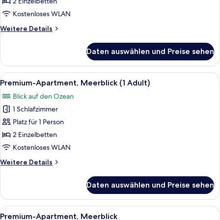
Meerblick
2 Einzelbetten
(1
Kostenloses WLAN
Adult)
Weitere
Weitere Details
anzeigen
Details
für
Daten auswählen und Preise sehen
Classic-
Apartment,
Meerblick
Alle
Ein Hotelzimmer mit zwei Betten, ein
19
(1
Premium-Apartment, Meerblick (1 Adult)
Fotos
Adult)
Blick auf den Ozean
für
1 Schlafzimmer
Premium-
Apartment,
Platz für 1 Person
Meerblick
2 Einzelbetten
(1
Kostenloses WLAN
Adult)
Weitere
Weitere Details
anzeigen
Details
für
Daten auswählen und Preise sehen
Premium-
Apartment,
Meerblick
Alle
Ein Hotelzimmer mit zwei Betten, ein
19
(1
Premium-Apartment, Meerblick