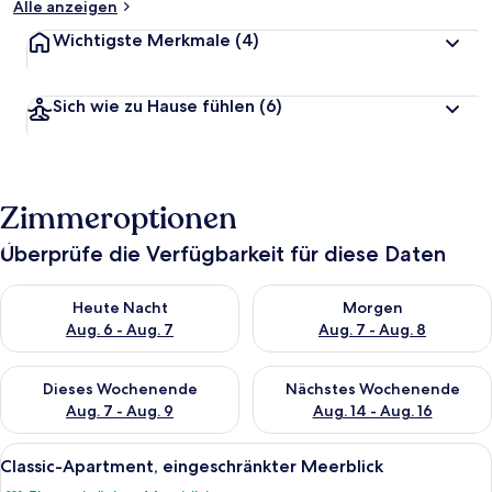
Alle anzeigen
Wichtigste Merkmale
(4)
Sich wie zu Hause fühlen
(6)
Zimmeroptionen
Überprüfe die Verfügbarkeit für diese Daten
Überprüfe die Verfügbarkeit für heute Nacht, Aug. 6 - Aug. 7.
Überprüfe die Verfügbarkeit f
Heute Nacht
Morgen
Aug. 6 - Aug. 7
Aug. 7 - Aug. 8
Überprüfe die Verfügbarkeit für dieses Wochenende, Aug. 7 - 
Überprüfe die Verfügbarkeit f
Dieses Wochenende
Nächstes Wochenende
Aug. 7 - Aug. 9
Aug. 14 - Aug. 16
Alle
Ein Balkon mit Tisch und Stühlen, ein
21
Classic-Apartment, eingeschränkter Meerblick
Fotos