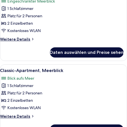
Eingeschränkter Meerblick
für
1 Schlafzimmer
Classic-
Apartment,
Platz für 2 Personen
eingeschränkter
2 Einzelbetten
Meerblick
Kostenloses WLAN
anzeigen
Weitere
Weitere Details
Details
für
Daten auswählen und Preise sehen
Classic-
Apartment,
eingeschränkter
Alle
Eine Terrasse mit Blick auf das Meer u
25
Meerblick
Classic-Apartment, Meerblick
Fotos
Blick aufs Meer
für
1 Schlafzimmer
Classic-
Apartment,
Platz für 2 Personen
Meerblick
2 Einzelbetten
anzeigen
Kostenloses WLAN
Weitere
Weitere Details
Details
für