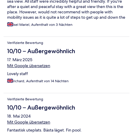
sea view. All staff were incredibly helpful and friendly. If you're
after a quiet and peaceful stay with a great view then this is the
place. However, would not recommend with people with
mobility issues as it is quite a lot of steps to get up and down the
hill it's situated in. Taxis are decently priced to around €4
Isel Mariel, Aufenthalt von 3 Nächten
from/to the commercial centre. I will definitely comeback to this
hotel!
Verifizierte Bewertung
10/10 – Außergewöhnlich
17. März 2025
Mit Google übersetzen
Lovely staff
richard, Aufenthalt von 14 Nächten
Verifizierte Bewertung
10/10 – Außergewöhnlich
18. Mai 2024
Mit Google übersetzen
Fantastisk uteplats. Bästa läget. Fin pool.