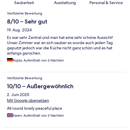
Sauberkeit
Ausstattung
Personal & Service
Bewertungen
Verifizierte Bewertung
8/10 – Sehr gut
19. Aug. 2024
Es war sehr Zentral und man hat eine sehr schöne Aussicht!
Unser Zimmer war an sich sauber es wurde auch jeden Tag
geputzt jedoch war die Küche nicht ganz schön und es hat
anfangs gerochen.
Rojda, Aufenthalt von 6 Nächten
Verifizierte Bewertung
10/10 – Außergewöhnlich
2. Juni 2025
Mit Google übersetzen
All round lovely peaceful place
Karen, Aufenthalt von 3 Nächten