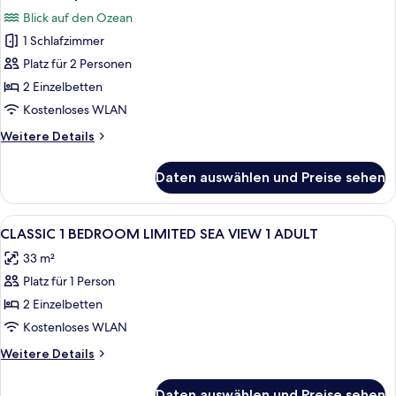
Fotos
Adult)
Blick auf den Ozean
für
1 Schlafzimmer
Premium-
Apartment,
Platz für 2 Personen
Meerblick
2 Einzelbetten
anzeigen
Kostenloses WLAN
Weitere
Weitere Details
Details
für
Daten auswählen und Preise sehen
Premium-
Apartment,
Meerblick
Alle
1 Schlafzimmer, kostenloses WLAN, Be
11
CLASSIC 1 BEDROOM LIMITED SEA VIEW 1 ADULT
Fotos
33 m²
für
Platz für 1 Person
CLASSIC
1
2 Einzelbetten
BEDROOM
Kostenloses WLAN
LIMITED
Weitere
Weitere Details
SEA
Details
VIEW
für
Daten auswählen und Preise sehen