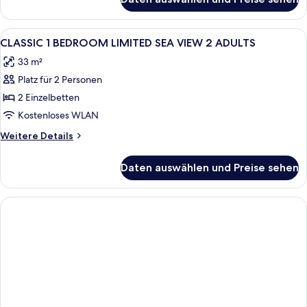
CLASSIC
1
1
ADULT
BEDROOM
Alle
1 Schlafzimmer, kostenloses WLAN, Be
anzeigen
11
LIMITED
CLASSIC 1 BEDROOM LIMITED SEA VIEW 2 ADULTS
Fotos
SEA
33 m²
VIEW
für
1
Platz für 2 Personen
CLASSIC
ADULT
1
2 Einzelbetten
BEDROOM
Kostenloses WLAN
LIMITED
Weitere
Weitere Details
SEA
Details
VIEW
für
Daten auswählen und Preise sehen
CLASSIC
2
1
ADULTS
BEDROOM
anzeigen
LIMITED
SEA
VIEW
2
ADULTS