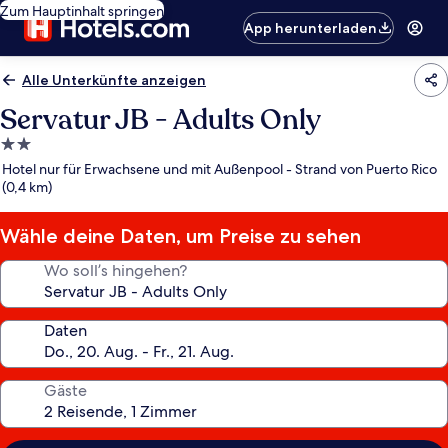
Zum Hauptinhalt springen
App herunterladen
Alle Unterkünfte anzeigen
Servatur JB - Adults Only
2.0-
Sterne-
Hotel nur für Erwachsene und mit Außenpool - Strand von Puerto Rico
Unterkunft
(0,4 km)
Wähle deine Daten, um Preise zu sehen
Wo soll’s hingehen?
Daten
Gäste