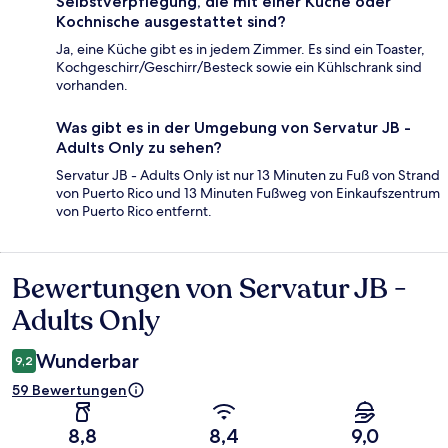
Selbstverpflegung, die mit einer Küche oder
Kochnische ausgestattet sind?
Ja, eine Küche gibt es in jedem Zimmer. Es sind ein Toaster,
Kochgeschirr/Geschirr/Besteck sowie ein Kühlschrank sind
vorhanden.
Was gibt es in der Umgebung von Servatur JB -
Adults Only zu sehen?
Servatur JB - Adults Only ist nur 13 Minuten zu Fuß von Strand
von Puerto Rico und 13 Minuten Fußweg von Einkaufszentrum
von Puerto Rico entfernt.
Bewertungen von Servatur JB -
Bewertungen
Adults Only
Wunderbar
9,2
59 Bewertungen
8,8
8,4
9,0