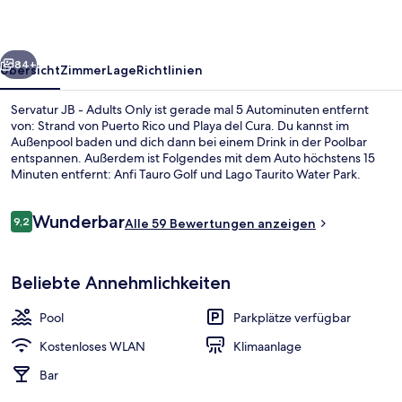
Only
rück
Weiter
84+
Übersicht
Zimmer
Lage
Richtlinien
Servatur JB - Adults Only ist gerade mal 5 Autominuten entfernt
von: Strand von Puerto Rico und Playa del Cura. Du kannst im
Außenpool baden und dich dann bei einem Drink in der Poolbar
entspannen. Außerdem ist Folgendes mit dem Auto höchstens 15
Minuten entfernt: Anfi Tauro Golf und Lago Taurito Water Park.
Bewertungen
Wunderbar
9,2
Alle 59 Bewertungen anzeigen
9,2 von 10.
1 Schlafzimmer, kostenloses WLAN, Be
Beliebte Annehmlichkeiten
Pool
Parkplätze verfügbar
Kostenloses WLAN
Klimaanlage
Bar