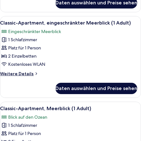
Daten auswählen und Preise sehen
Classic-
Apartment,
Meerblick
Alle
Ein Balkon mit Tisch und Stühlen, ein
20
Classic-Apartment, eingeschränkter Meerblick (1 Adult)
Fotos
Eingeschränkter Meerblick
für
1 Schlafzimmer
Classic-
Apartment,
Platz für 1 Person
eingeschränkter
2 Einzelbetten
Meerblick
Kostenloses WLAN
(1
Weitere
Weitere Details
Adult)
Details
anzeigen
für
Daten auswählen und Preise sehen
Classic-
Apartment,
eingeschränkter
Alle
Eine Terrasse mit Blick auf das Meer u
25
Meerblick
Classic-Apartment, Meerblick (1 Adult)
Fotos
(1
Blick auf den Ozean
Adult)
für
1 Schlafzimmer
Classic-
Apartment,
Platz für 1 Person