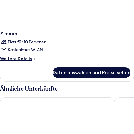
Zimmer
Platz für 10 Personen
Kostenloses WLAN
Weitere
Weitere Details
Details
für
Daten auswählen und Preise sehen
Zimmer
Ähnliche Unterkünfte
Servatur Montebello
Grupotel