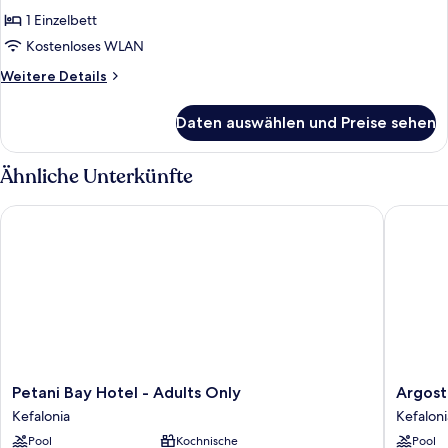
anzeigen
1 Einzelbett
Kostenloses WLAN
Weitere
Weitere Details
Details
für
Daten auswählen und Preise sehen
Basic-
Einzelzimmer
Ähnliche Unterkünfte
Petani Bay Hotel - Adults Only
Argostol
Petani
Argostol
Petani Bay Hotel - Adults Only
Argost
Bay
Essence
Kefalonia
Kefaloni
Hotel
Suites
Pool
Kochnische
Pool
-
Kefaloni