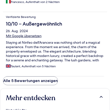
Francesco, Aufenthalt von 2 Nächten
Verifizierte Bewertung
10/10 – Außergewöhnlich
26. Aug. 2024
Mit Google übersetzen
Staying at Ninfeo dell'Arancera was nothing short of a magical
experience. From the moment we arrived, the charm of the
property enveloped us. The elegant architecture, blending
historical grace with modern luxury, created a perfect backdrop
for a serene and enchanting getaway. The lush gardens, with
their intoxicating scents of blooming flowers and citrus groves,
Taulant, Aufenthalt von 5 Nächten
felt like a private Eden. Our room was a sanctuary of comfort
and sophistication, thoughtfully designed to offer an intimate
and tranquil atmosphere. Every detail, from the tasteful decor
Alle 5 Bewertungen anzeigen
to the luxurious amenities, spoke to the impeccable taste of the
hosts. The breakfast, prepared with fresh ingredients and
served with elegance, was a culinary delight that perfectly
complemented the romantic setting. The hospitality of the staff
Mehr entdecken
was exceptional. Their warmth and attentiveness made us feel
like cherished guests, enhancing our overall experience. Ninfeo
dell'Arancera is truly a haven for those seeking a romantic