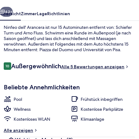
rück
Weiter
42+
Übersicht
Zimmer
Lage
Richtlinien
Ninfeo dell' Arancera ist nur 15 Autominuten entfernt von: Schiefer
Turm und Arno Fluss. Schwimm eine Runde im Außenpool (je nach
Saison geöffnet) und lass dich anschließend mit Massagen
verwöhnen. Außerdem ist Folgendes mit dem Auto höchstens 15
Minuten entfernt: Piazza del Duomo und Universität von Pisa.
Bewertungen
Außergewöhnlich
10
Alle 5 Bewertungen anzeigen
10 von 10.
Deluxe-Doppelzimmer, Gartenblick | B
Beliebte Annehmlichkeiten
Pool
Frühstück inbegriffen
Wellness
Kostenlose Parkplätze
Kostenloses WLAN
Klimaanlage
Alle anzeigen