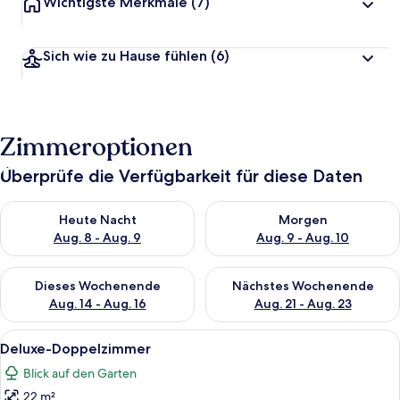
Wichtigste Merkmale
(7)
Sich wie zu Hause fühlen
(6)
Zimmeroptionen
Überprüfe die Verfügbarkeit für diese Daten
Überprüfe die Verfügbarkeit für heute Nacht, Aug. 8 - Aug. 9.
Überprüfe die Verfügbarkeit f
Heute Nacht
Morgen
Aug. 8 - Aug. 9
Aug. 9 - Aug. 10
Überprüfe die Verfügbarkeit für dieses Wochenende, Aug. 14 -
Überprüfe die Verfügbarkeit f
Dieses Wochenende
Nächstes Wochenende
Aug. 14 - Aug. 16
Aug. 21 - Aug. 23
Alle
Ein Schlafzimmer mit Bett, Nachttische
4
Deluxe-Doppelzimmer
Fotos
Blick auf den Garten
für
22 m²