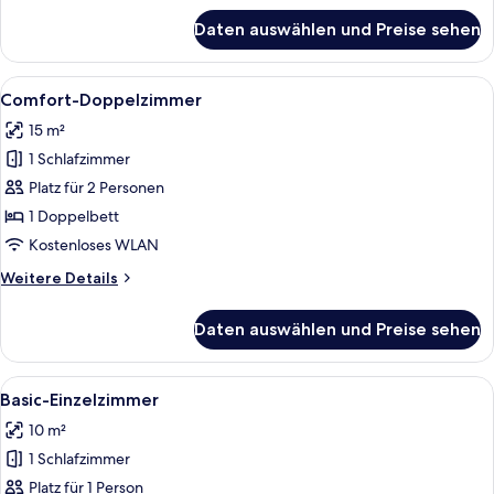
für
Daten auswählen und Preise sehen
Deluxe-
Doppelzimmer,
Gartenblick
Alle
Ein Schlafzimmer mit einem großen Bet
3
Comfort-Doppelzimmer
Fotos
15 m²
für
1 Schlafzimmer
Comfort-
Doppelzimmer
Platz für 2 Personen
anzeigen
1 Doppelbett
Kostenloses WLAN
Weitere
Weitere Details
Details
für
Daten auswählen und Preise sehen
Comfort-
Doppelzimmer
Alle
Ein Schlafzimmer mit einem Bett, eine
4
Basic-Einzelzimmer
Fotos
10 m²
für
1 Schlafzimmer
Basic-
Einzelzimmer
Platz für 1 Person