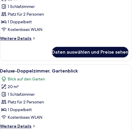
Deluxe-
Doppelzimmer
1 Schlafzimmer
anzeigen
Platz für 2 Personen
1 Doppelbett
Kostenloses WLAN
Weitere
Weitere Details
Details
für
Daten auswählen und Preise sehen
Deluxe-
Doppelzimmer
Alle
Ein Hotelzimmer mit einem Bett, einem
6
Deluxe-Doppelzimmer, Gartenblick
Fotos
Blick auf den Garten
für
20 m²
Deluxe-
Doppelzimmer,
1 Schlafzimmer
Gartenblick
Platz für 2 Personen
anzeigen
1 Doppelbett
Kostenloses WLAN
Weitere
Weitere Details
Details