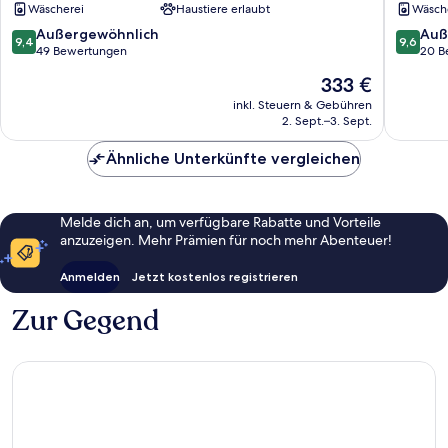
Wäscherei
Haustiere erlaubt
Wäsch
Adults
Only
9.4
9.6
Außergewöhnlich
Auß
9,4
9,6
Kefalonia
von
von
49 Bewertungen
20 B
10,
10,
Der
333 €
Außergewöhnlich,
Außerge
Preis
49
20
inkl. Steuern & Gebühren
beträgt
2. Sept.–3. Sept.
Bewertungen
Bewert
333 €
Ähnliche Unterkünfte vergleichen
Melde dich an, um verfügbare Rabatte und Vorteile
anzuzeigen. Mehr Prämien für noch mehr Abenteuer!
Anmelden
Jetzt kostenlos registrieren
Zur Gegend