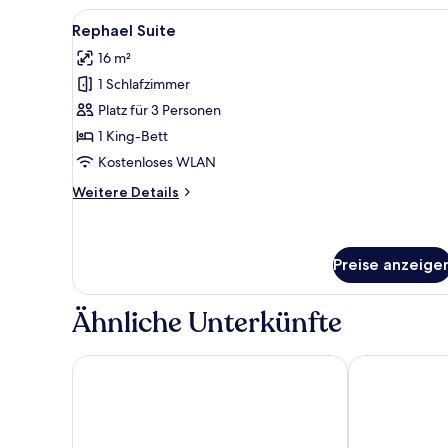
Alle
Ein Hotelzimmer mit einem ord
5
Rephael Suite
Fotos
16 m²
für
1 Schlafzimmer
Rephael
Suite
Platz für 3 Personen
anzeigen
1 King-Bett
Kostenloses WLAN
Weitere
Weitere Details
Details
für
Rephael
Suite
Preise anzeige
Ähnliche Unterkünfte
Roxon Sea Sand Bat Yam
Crowne Plaza 