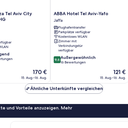
ABBA
a Tel Aviv City
ABBA Hotel Tel Aviv-Yafo
Hotel
IHG
Jaffa
Tel
Flughafentransfer
Aviv-
Parkplätze verfügbar
Yafo
Kostenloses WLAN
Jaffa
Zimmer mit
erfügbar
Verbindungstür
 WLAN
verfügbar
agend
9.6
Außergewöhnlich
rtungen
9,6
von
16 Bewertungen
10,
,
Der
Der
170 €
121 €
Außergewöhnlich,
Preis
Preis
16
15. Aug.–16. Aug.
15. Aug.–16. Aug.
beträgt
beträgt
Bewertungen
170 €
121 €
Ähnliche Unterkünfte vergleichen
te und Vorteile anzuzeigen. Mehr