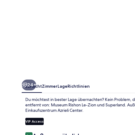
24+
Übersicht
Zimmer
Lage
Richtlinien
Du möchtest in bester Lage übernachten? Kein Problem, d
entfernt von: Museum Rishon Le-Zion und Superland. Außer
Einkaufszentrum Azrieli Center.
VIP Access
Bewertungen