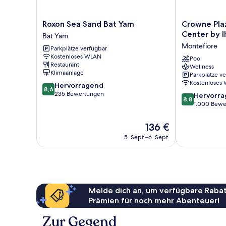
Roxon
Crowne
Roxon Sea Sand Bat Yam
Crowne Plaz
Sea
Plaza
Center by 
Bat Yam
Sand
Tel
Montefiore
Parkplätze verfügbar
Bat
Aviv
Kostenloses WLAN
Yam
City
Pool
Restaurant
Wellness
Bat
Center
Klimaanlage
Parkplätze v
Yam
by
Kostenloses
8.6
Hervorragend
IHG
8,6
von
235 Bewertungen
8.8
Montefiore
Hervorr
8,8
10,
von
1.000 Bewe
Hervorragend,
10,
235
Hervorragend
Der
136 €
Bewertungen
1.000
Preis
5. Sept.–6. Sept.
Bewertungen
beträgt
136 €
Melde dich an, um verfügbare Rabat
Prämien für noch mehr Abenteuer!
Zur Gegend