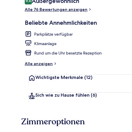
Außergewöhnlich
9,4
9,4 von 10.
Alle 76 Bewertungen anzeigen
Eingangsber
Beliebte Annehmlichkeiten
Parkplätze verfügbar
Klimaanlage
Rund um die Uhr besetzte Rezeption
Alle anzeigen
Wichtigste Merkmale
(12)
Sich wie zu Hause fühlen
(6)
Zimmeroptionen