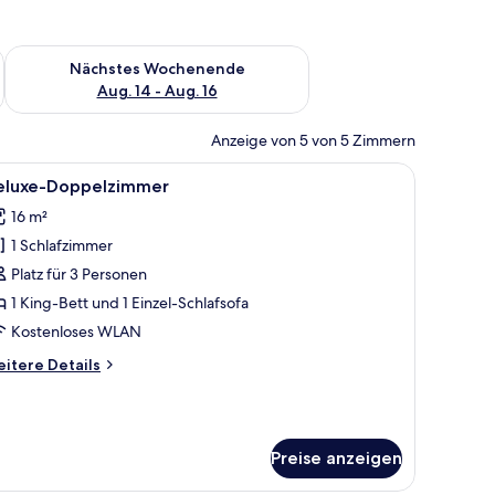
es Wochenende, Aug. 7 - Aug. 9.
Überprüfe die Verfügbarkeit für nächstes Wochenende, Aug. 1
Nächstes Wochenende
Aug. 14 - Aug. 16
Anzeige von 5 von 5 Zimmern
t, einem Nachttisch mit Flasche und Apfel, einem gerahmten Bild an der Wa
le
Ein modernes Hotelzimmer mit einem großen B
6
eluxe-Doppelzimmer
otos
16 m²
ür
1 Schlafzimmer
eluxe-
oppelzimmer
Platz für 3 Personen
nzeigen
1 King-Bett und 1 Einzel-Schlafsofa
Kostenloses WLAN
itere
itere Details
tails
r
luxe-
ppelzimmer
Preise anzeigen