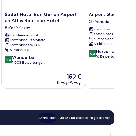
Sadot
Airport
Sadot Hotel Ben Gurion Airport -
Airport Guest House
Hotel
Guest
an Atlas Boutique Hotel
Or Yehuda
Ben
House
Be'er Ya'akov
Kostenlose Parkplätze
Gurion
Or
Kostenloses WLAN
Airport
Haustiere erlaubt
Yehuda
Klimaanlage
Kostenlose Parkplätze
-
Nichtraucher
Kostenloses WLAN
an
Klimaanlage
8.8
Hervorragend
Atlas
8,8
von
16 Bewertungen
9.0
Boutique
Wunderbar
9,0
10,
von
Hotel
1.003 Bewertungen
Hervorragend,
10,
Be'er
16
Wunderbar,
Ya'akov
Der
159 €
Bewertungen
1.003
Preis
8. Aug.–9. Aug.
Bewertungen
beträgt
159 €
Anmelden
Jetzt kostenlos registrieren