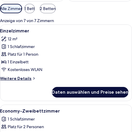
Verfügbare
Alle Zimmer
1 Bett
2 Betten
Filter
für
Anzeige von 7 von 7 Zimmern
Zimmer
Alle
Ein gemütliches Hotelzimmer mit Bett
2
Einzelzimmer
Fotos
12 m²
für
1 Schlafzimmer
Einzelzimmer
anzeigen
Platz für 1 Person
1 Einzelbett
Kostenloses WLAN
Weitere
Weitere Details
Details
für
Daten auswählen und Preise sehen
Einzelzimmer
Alle
Ein kleines Zimmer mit Etagenbett, Sch
3
Economy-Zweibettzimmer
Fotos
1 Schlafzimmer
für
Platz für 2 Personen
Economy-