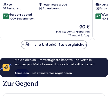
-
Garden
Pool
Kostenloses WLAN
Flugha
Hostel
Oltrarno
Restaurant
Fitnessbereich
Parkpl
Historisches
Zentrum
8.6
9.0
Hervorragend
Wun
8,6
9,0
von
von
von
1.009 Bewertungen
140 
Florenz
10,
10,
Der
90 €
Hervorragend,
Wunder
Preis
1.009
140
inkl. Steuern & Gebühren
beträgt
17. Aug.–18. Aug.
Bewertungen
Bewert
90 €
Ähnliche Unterkünfte vergleichen
Melde dich an, um verfügbare Rabatte und Vorteile
anzuzeigen. Mehr Prämien für noch mehr Abenteuer!
Anmelden
Jetzt kostenlos registrieren
Zur Gegend