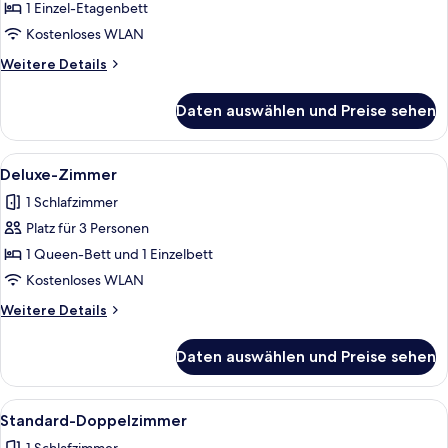
Zweibettzimmer
1 Einzel-Etagenbett
anzeigen
Kostenloses WLAN
Weitere
Weitere Details
Details
für
Daten auswählen und Preise sehen
Economy-
Zweibettzimmer
Alle
Ein Schlafzimmer mit Bett, Kleidersch
5
Deluxe-Zimmer
Fotos
1 Schlafzimmer
für
Platz für 3 Personen
Deluxe-
Zimmer
1 Queen-Bett und 1 Einzelbett
anzeigen
Kostenloses WLAN
Weitere
Weitere Details
Details
für
Daten auswählen und Preise sehen
Deluxe-
Zimmer
Alle
Ein Schlafzimmer mit einem Bett, eine
5
Standard-Doppelzimmer
Fotos