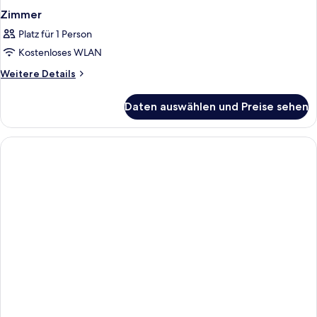
Zimmer
Platz für 1 Person
Kostenloses WLAN
Weitere
Weitere Details
Details
für
Daten auswählen und Preise sehen
Zimmer