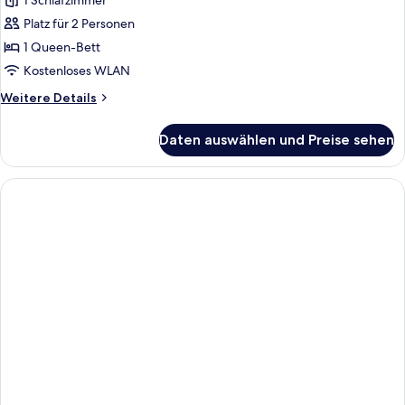
1 Schlafzimmer
für
Platz für 2 Personen
Standard-
Doppelzimmer
1 Queen-Bett
anzeigen
Kostenloses WLAN
Weitere
Weitere Details
Details
für
Daten auswählen und Preise sehen
Standard-
Doppelzimmer