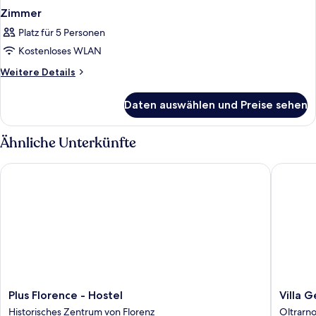
Zimmer
Platz für 5 Personen
Kostenloses WLAN
Weitere
Weitere Details
Details
für
Daten auswählen und Preise sehen
Zimmer
Ähnliche Unterkünfte
Plus Florence - Hostel
Villa Ge
Plus
Villa
Plus Florence - Hostel
Villa 
Florence
Gelsomi
Historisches Zentrum von Florenz
Oltrarn