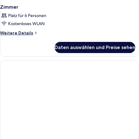
Zimmer
Platz für 6 Personen
Kostenloses WLAN
Weitere
Weitere Details
Details
für
Daten auswählen und Preise sehen
Zimmer