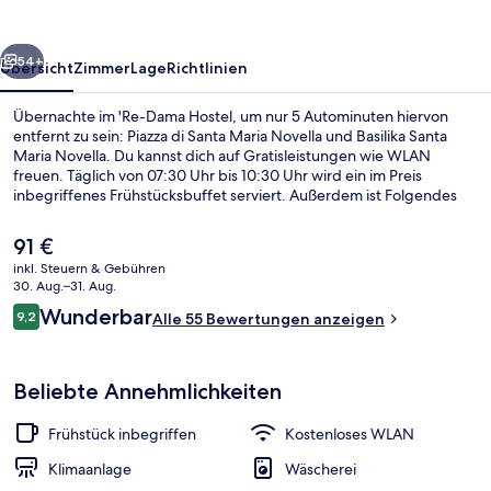
rück
Weiter
54+
Übersicht
Zimmer
Lage
Richtlinien
Übernachte im 'Re-Dama Hostel, um nur 5 Autominuten hiervon
entfernt zu sein: Piazza di Santa Maria Novella und Basilika Santa
Maria Novella. Du kannst dich auf Gratisleistungen wie WLAN
freuen. Täglich von 07:30 Uhr bis 10:30 Uhr wird ein im Preis
inbegriffenes Frühstücksbuffet serviert. Außerdem ist Folgendes
mit dem Auto höchstens 10 Minuten entfernt: Piazza del Duomo und
Kathedrale von Florenz. Die Unterkunft ist nur einen kurzen
Der
91 €
Fußmarsch von den öffentlichen Verkehrsmitteln entfernt: Zur U-
aktuelle
inkl. Steuern & Gebühren
Bahn läuft man 3 Minuten (Straßenbahnhaltestelle Muratori -
Preis
30. Aug.–31. Aug.
Stazione Statuto) bzw. 5 Minuten (Straßenbahnhaltestelle
Tägliches inbegriffenes Frühstücksbuf
beträgt
Bewertungen
Leopoldo).
Wunderbar
9,2
Alle 55 Bewertungen anzeigen
91 €.
9,2 von 10.
Beliebte Annehmlichkeiten
Frühstück inbegriffen
Kostenloses WLAN
Klimaanlage
Wäscherei