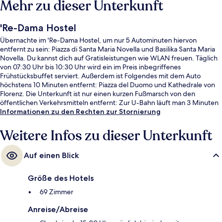
Mehr zu dieser Unterkunft
'Re-Dama Hostel
Übernachte im 'Re-Dama Hostel, um nur 5 Autominuten hiervon
entfernt zu sein: Piazza di Santa Maria Novella und Basilika Santa Maria
Novella. Du kannst dich auf Gratisleistungen wie WLAN freuen. Täglich
von 07:30 Uhr bis 10:30 Uhr wird ein im Preis inbegriffenes
Frühstücksbuffet serviert. Außerdem ist Folgendes mit dem Auto
höchstens 10 Minuten entfernt: Piazza del Duomo und Kathedrale von
Florenz. Die Unterkunft ist nur einen kurzen Fußmarsch von den
öffentlichen Verkehrsmitteln entfernt: Zur U-Bahn läuft man 3 Minuten
(Straßenbahnhaltestelle Muratori - Stazione Statuto) bzw. 5 Minuten
Informationen zu den Rechten zur Stornierung
(Straßenbahnhaltestelle Leopoldo).
Weitere Infos zu dieser Unterkunft
Auf einen Blick
Größe des Hotels
69 Zimmer
Anreise/Abreise