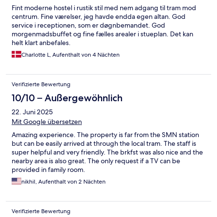
Fint moderne hostel i rustik stil med nem adgang til tram mod
centrum. Fine værelser, jeg havde endda egen altan. God
service i receptionen, som er døgnbemandet. God
morgenmadsbuffet og fine fælles arealer i stueplan. Det kan
helt klart anbefales.
Charlotte L, Aufenthalt von 4 Nächten
Verifizierte Bewertung
10/10 – Außergewöhnlich
22. Juni 2025
Mit Google übersetzen
Amazing experience. The property is far from the SMN station
but can be easily arrived at through the local tram. The staff is
super helpful and very friendly. The brkfst was also nice and the
nearby area is also great. The only request if a TV can be
provided in family room.
nikhil, Aufenthalt von 2 Nächten
Verifizierte Bewertung