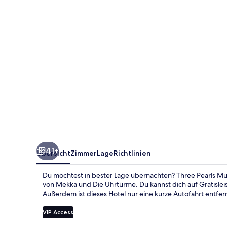
41+
Übersicht
Zimmer
Lage
Richtlinien
Du möchtest in bester Lage übernachten? Three Pearls Mu
von Mekka und Die Uhrtürme. Du kannst dich auf Gratisl
Außerdem ist dieses Hotel nur eine kurze Autofahrt entfer
VIP Access