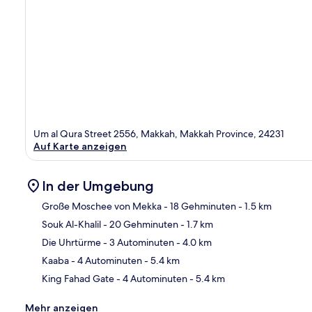
Um al Qura Street 2556, Makkah, Makkah Province, 24231
Auf Karte anzeigen
In der Umgebung
Große Moschee von Mekka
- 18 Gehminuten
- 1.5 km
Souk Al-Khalil
- 20 Gehminuten
- 1.7 km
Kar
Die Uhrtürme
- 3 Autominuten
- 4.0 km
Kaaba
- 4 Autominuten
- 5.4 km
King Fahad Gate
- 4 Autominuten
- 5.4 km
Mehr anzeigen