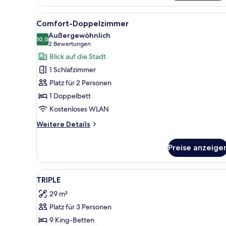
Vierbettzimmer
Alle
Ein Hotelzimmer mit zwei Bett
15
Comfort-Doppelzimmer
Fotos
Außergewöhnlich
für
10,0
10,0 von 10
(2
2 Bewertungen
Comfort-
Bewertungen)
Blick auf die Stadt
Doppelzimmer
1 Schlafzimmer
anzeigen
Platz für 2 Personen
1 Doppelbett
Kostenloses WLAN
Weitere
Weitere Details
Details
für
Preise anzeige
Comfort-
Doppelzimmer
Alle
Zimmersafe, Schreibtisch, scha
3
TRIPLE
Fotos
29 m²
für
Platz für 3 Personen
TRIPLE
anzeigen
9 King-Betten