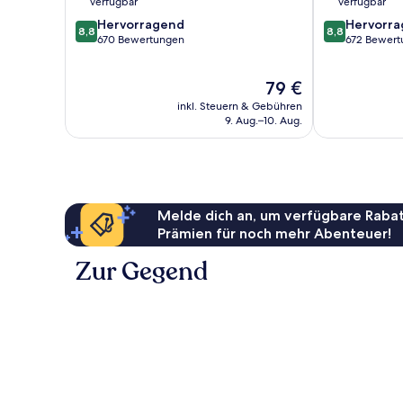
verfügbar
verfügbar
8.8
8.8
Hervorragend
Hervorr
8,8
8,8
von
von
670 Bewertungen
672 Bewert
10,
10,
Hervorragend,
Hervorragend
Der
79 €
670
672
Preis
Bewertungen
Bewertungen
inkl. Steuern & Gebühren
beträgt
9. Aug.–10. Aug.
79 €
Melde dich an, um verfügbare Rabat
Prämien für noch mehr Abenteuer!
Zur Gegend