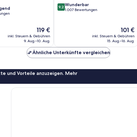
9.2
Wunderbar
9,2
agend
von
1.007 Bewertungen
ungen
10,
Wunderbar,
,
1.007
Der
Der
119 €
101 €
Bewertungen
Preis
Preis
inkl. Steuern & Gebühren
inkl. Steuern & Gebühren
beträgt
beträgt
9. Aug.–10. Aug.
15. Aug.–16. Aug.
119 €
101 €
Ähnliche Unterkünfte vergleichen
te und Vorteile anzuzeigen. Mehr