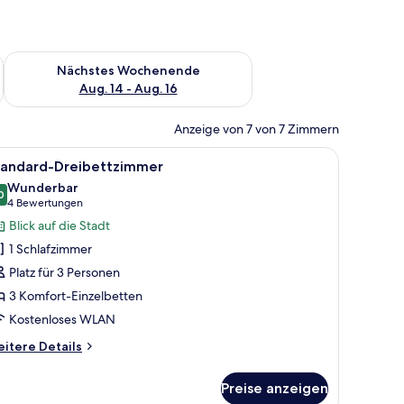
es Wochenende, Aug. 7 - Aug. 9.
Überprüfe die Verfügbarkeit für nächstes Wochenende, Aug. 1
Nächstes Wochenende
Aug. 14 - Aug. 16
Anzeige von 7 von 7 Zimmern
m Schreibtisch, einem Stuhl und einem Fernseher.
le
Ein Hotelzimmer mit zwei Betten, einem Schre
14
tandard-Dreibettzimmer
otos
Wunderbar
ür
0
9,0 von 10
(4
4 Bewertungen
tandard-
Bewertungen)
Blick auf die Stadt
reibettzimmer
1 Schlafzimmer
nzeigen
Platz für 3 Personen
3 Komfort-Einzelbetten
Kostenloses WLAN
itere
itere Details
tails
r
Preise anzeigen
andard-