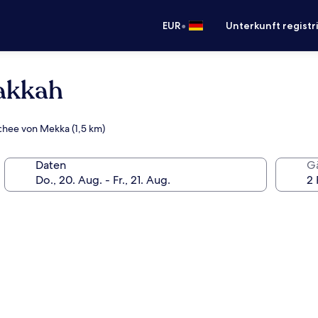
•
EUR
Unterkunft registr
Makkah
chee von Mekka (1,5 km)
Daten
G