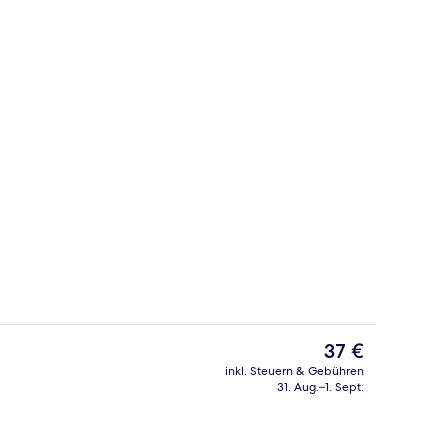
ontinentales Frühstück gegen Gebühr
Standard-Dreibettzimmer | Zimmersafe,
Der
37 €
aktuelle
inkl. Steuern & Gebühren
Preis
31. Aug.–1. Sept.
 Stadt
Innendetails
beträgt
37 €.