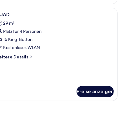
eibettzimmer
rte Zimmer, Bügeleisen/Bügelbrett
le
Zimmersafe, Schreibtisch, schallisolierte Zim
3
UAD
otos
29 m²
ür
Platz für 4 Personen
UAD
nzeigen
16 King-Betten
Kostenloses WLAN
itere
itere Details
tails
r
UAD
Preise anzeigen