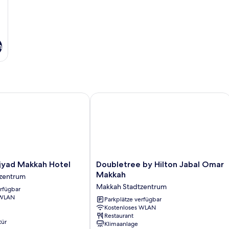
n
d Makkah Hotel
Doubletree by Hilton Jabal Omar Ma
Doubletree
yad Makkah Hotel
Doubletree by Hilton Jabal Omar
by
Makkah
zentrum
Hilton
Makkah Stadtzentrum
erfügbar
Jabal
 WLAN
Omar
Parkplätze verfügbar
Kostenloses WLAN
Makkah
Restaurant
Makkah
tür
Klimaanlage
Stadtzentrum