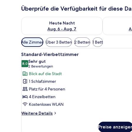
Überprüfe die Verfügbarkeit für diese D
Überprüfe die Verfügbarkeit für heute Nacht, Aug. 6
Überprüfe die
Heute Nacht
Aug. 6 - Aug. 7
A
Verfügbare
Alle Zimmer
Über 3 Betten
2 Betten
1 Bett
Filter
Alle
Standard-Vierbettzimmer | Zimm
für
14
Standard-Vierbettzimmer
Fotos
Zimmer
Sehr gut
für
8,0
8,0 von 10
(2
2 Bewertungen
Standard-
Bewertungen)
Blick auf die Stadt
Vierbettzimmer
1 Schlafzimmer
anzeigen
Platz für 4 Personen
4 Einzelbetten
Kostenloses WLAN
Weitere
Weitere Details
Details
für
Preise anzeige
Standard-