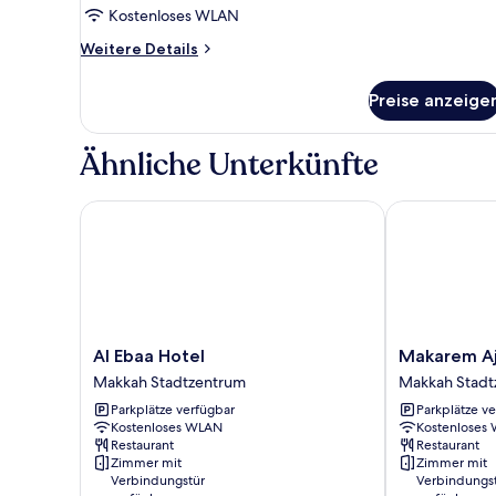
Kostenloses WLAN
Weitere
Weitere Details
Details
für
Preise anzeige
TRIPLE
Ähnliche Unterkünfte
Al Ebaa Hotel
Makarem Ajya
Al
Makarem
Al Ebaa Hotel
Makarem Aj
Ebaa
Ajyad
Makkah Stadtzentrum
Makkah Stadt
Hotel
Makkah
Parkplätze verfügbar
Parkplätze v
Makkah
Hotel
Kostenloses WLAN
Kostenloses
Stadtzentrum
Makkah
Restaurant
Restaurant
Stadtzentrum
Zimmer mit
Zimmer mit
Verbindungstür
Verbindungs