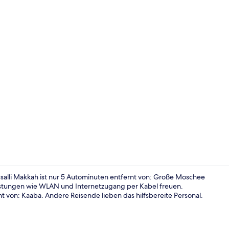
Tägliches k
salli Makkah ist nur 5 Autominuten entfernt von: Große Moschee
eistungen wie WLAN und Internetzugang per Kabel freuen.
nt von: Kaaba. Andere Reisende lieben das hilfsbereite Personal.
Blick auf die