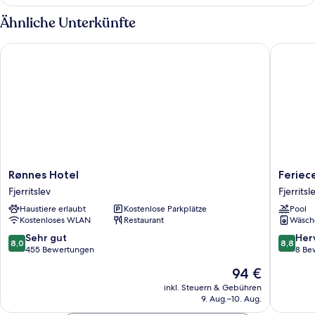
Ferienhütte
Ähnliche Unterkünfte
Rønnes Hotel
Feriecen
Rønnes
Feriecen
Rønnes Hotel
Feriec
Hotel
Slettest
Fjerritslev
Fjerritsl
Fjerritslev
Fjerritsl
Haustiere erlaubt
Kostenlose Parkplätze
Pool
Kostenloses WLAN
Restaurant
Wäsch
8.0
8.8
Sehr gut
Her
8,0
8,8
von
von
455 Bewertungen
8 Be
10,
10,
Der
94 €
Sehr
Hervorr
Preis
gut,
8
inkl. Steuern & Gebühren
beträgt
9. Aug.–10. Aug.
455
Bewert
94 €
Bewertungen