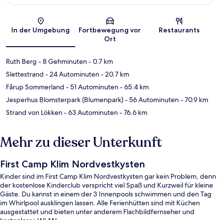
Karte
In der Umgebung
Fortbewegung vor
Restaurants
Ort
Ruth Berg
- 8 Gehminuten
- 0.7 km
Slettestrand
- 24 Autominuten
- 20.7 km
Fårup Sommerland
- 51 Autominuten
- 65.4 km
Jesperhus Blomsterpark (Blumenpark)
- 56 Autominuten
- 70.9 km
Strand von Lökken
- 63 Autominuten
- 76.6 km
Mehr zu dieser Unterkunft
First Camp Klim Nordvestkysten
Kinder sind im First Camp Klim Nordvestkysten gar kein Problem, denn
der kostenlose Kinderclub verspricht viel Spaß und Kurzweil für kleine
Gäste. Du kannst in einem der 3 Innenpools schwimmen und den Tag
im Whirlpool ausklingen lassen. Alle Ferienhütten sind mit Küchen
ausgestattet und bieten unter anderem Flachbildfernseher und