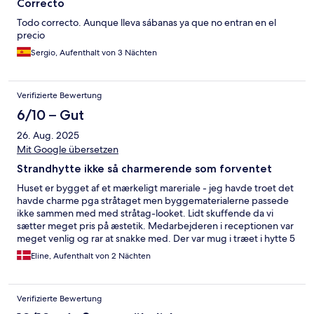
Correcto
Todo correcto. Aunque lleva sábanas ya que no entran en el
precio
Sergio, Aufenthalt von 3 Nächten
Verifizierte Bewertung
6/10 – Gut
26. Aug. 2025
Mit Google übersetzen
Strandhytte ikke så charmerende som forventet
Huset er bygget af et mærkeligt mareriale - jeg havde troet det
havde charme pga stråtaget men byggematerialerne passede
ikke sammen med med stråtag-looket. Lidt skuffende da vi
sætter meget pris på æstetik. Medarbejderen i receptionen var
meget venlig og rar at snakke med. Der var mug i træet i hytte 5
i badeværelset ved bruseren og der lugtede af sure sokker i det
Eline, Aufenthalt von 2 Nächten
ene værelse men det løste sig efter en udluftning.
Verifizierte Bewertung