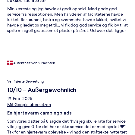
Lukket faciliteter
Min kæreste og jeg havde et godt ophold. Med gode god
service fra resseptionen. Men halvdelen af faciliteterne havde
lukket. Restaurant, bistro og svømmehal havde lukket, hvilket vi
havde glædet os meget til… vi fik dog god service og fik lov til at
spille minigolf gratis som et plaster på såret. Ud over det, ligger
stedet perfekt for os der elsker stranden. Da vi lå i hytten kunne
vi høre haven bruse ca 500-600 meter væk. Virkelig flot sted.
Aufenthalt von 2 Nächten
Verifizierte Bewertung
10/10 – Außergewöhnlich
19. Feb. 2025
Mit Google übersetzen
En hjertevarm campingplads
Som vores datter på 8 sagde det "hvis jeg skulle rate for service
ville jeg give 0, for det her er ikke service det er med hjertet ❤️"
Tak for en hjertevarm oplevelse - vi nød den stråtækte hytte tæt