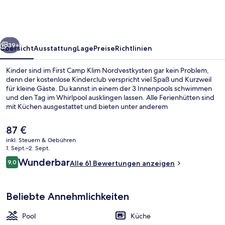
Nordvestkysten
rück
Weiter
39+
Übersicht
Ausstattung
Lage
Preise
Richtlinien
Kinder sind im First Camp Klim Nordvestkysten gar kein Problem,
denn der kostenlose Kinderclub verspricht viel Spaß und Kurzweil
für kleine Gäste. Du kannst in einem der 3 Innenpools schwimmen
und den Tag im Whirlpool ausklingen lassen. Alle Ferienhütten sind
mit Küchen ausgestattet und bieten unter anderem
Flachbildfernseher und kostenloses WLAN.
Der
87 €
aktuelle
inkl. Steuern & Gebühren
Preis
1. Sept.–2. Sept.
Comfort-Ferienhütte | Eigene Küche |
beträgt
Bewertungen
Wunderbar
9,0
Alle 61 Bewertungen anzeigen
87 €.
9,0 von 10.
Beliebte Annehmlichkeiten
Pool
Küche