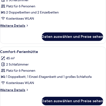
2 Schlafzimmer
Comfort-
Ferienhütte
Platz für 6 Personen
anzeigen
2 Doppelbetten und 2 Einzelbetten
Kostenloses WLAN
Weitere
Weitere Details
Details
für
Daten auswählen und Preise sehen
Comfort-
Ferienhütte
Alle
Eine moderne Küche mit einer zentrale
6
Comfort-Ferienhütte
Fotos
45 m²
für
2 Schlafzimmer
Comfort-
Ferienhütte
Platz für 6 Personen
anzeigen
1 Doppelbett, 1 Einzel-Etagenbett und 1 großes Schlafsofa
Kostenloses WLAN
Weitere
Weitere Details
Details
für
Daten auswählen und Preise sehen
Comfort-