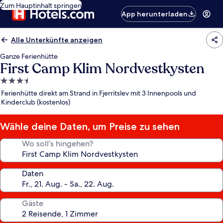
Zum Hauptinhalt springen
App herunterladen
Alle Unterkünfte anzeigen
Ganze Ferienhütte
First Camp Klim Nordvestkysten
3.5-
Sterne-
Ferienhütte direkt am Strand in Fjerritslev mit 3 Innenpools und
Unterkunft
Kinderclub (kostenlos)
Wähle deine Daten, um Preise zu sehen
Wo soll’s hingehen?
Daten
Gäste