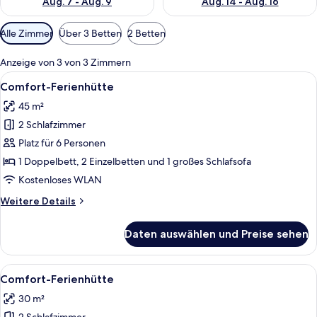
Aug. 7 - Aug. 9
Aug. 14 - Aug. 16
Verfügbare
Alle Zimmer
Über 3 Betten
2 Betten
Filter
für
Anzeige von 3 von 3 Zimmern
Zimmer
Alle
Ein modernes Schlafzimmer mit zwei B
7
Comfort-Ferienhütte
Fotos
45 m²
für
2 Schlafzimmer
Comfort-
Ferienhütte
Platz für 6 Personen
anzeigen
1 Doppelbett, 2 Einzelbetten und 1 großes Schlafsofa
Kostenloses WLAN
Weitere
Weitere Details
Details
für
Daten auswählen und Preise sehen
Comfort-
Ferienhütte
Alle
Ein weißes Cottage mit einem Strohda
7
Comfort-Ferienhütte
Fotos
30 m²
für