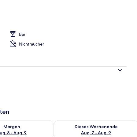
Bar
Nichtraucher
aten
 - Aug. 8.
 Verfügbarkeit für morgen, Aug. 8 - Aug. 9.
Überprüfe die Verfügbarkeit für dies
Morgen
Dieses Wochenende
ug. 8 - Aug. 9
Aug. 7 - Aug. 9