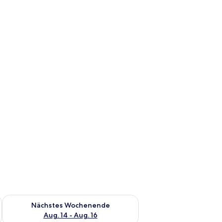
es Wochenende, Aug. 7 - Aug. 9.
Überprüfe die Verfügbarkeit für nächstes Wochenende, Aug. 1
Nächstes Wochenende
Aug. 14 - Aug. 16