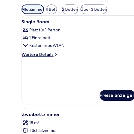
Verfügbare
Alle Zimmer
1 Bett
2 Betten
Über 3 Betten
Filter
Alle
Ein Hotelzimmer mit zwei Bett
für
5
Single Room
Fotos
Zimmer
Platz für 1 Person
für
1 Einzelbett
Single
Room
Kostenloses WLAN
anzeigen
Weitere
Weitere Details
Details
für
Single
Room
Preise anzeige
Alle
Ein Hotelzimmer mit zwei Bett
3
Zweibettzimmer
Fotos
18 m²
für
1 Schlafzimmer
Zweibettzimmer