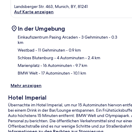
Landsberger Str. 463, Munich, BY, 81241
Auf Karte anzeigen
In der Umgebung
Einkaufszentrum Pasing Arcaden
- 3 Gehminuten
- 0.3
km
Westbad
- 11 Gehminuten
- 0.9 km
Kar
Schloss Blutenburg
- 4 Autominuten
- 2.4 km
Marienplatz
- 16 Autominuten
- 9.7 km
BMW Welt
- 17 Autominuten
- 10.1 km
Mehr anzeigen
Hotel Imperial
Übernachte im Hotel Imperial, um nur 15 Autominuten hiervon entfe
bei einem Drink in der Bar/Lounge entspannen. Ein Frühstücksbuff
Auto höchstens 15 Minuten entfernt: BMW Welt und Olympiapark. A
Personal zu berichten. Die öffentlichen Verkehrsmittel sind nur ei
Offenbachstraße sind es nur wenige Schritte und zur Straßenbahnh
Informationen zu den Rechten zur Stornierung