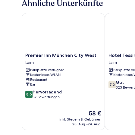
Ähnliche Unterkünfte
Twin
Room
Premier Inn München City West
Hotel Tessin
Premier
Hotel
Premier Inn München City West
Hotel Tessi
Inn
Tessin
Laim
Laim
München
Laim
Parkplätze verfügbar
Parkplätze v
City
Kostenloses WLAN
Kostenloses
West
Restaurant
Laim
7.2
Gut
Bar
7,2
von
323 Bewer
8.6
Hervorragend
10,
8,6
von
37 Bewertungen
Gut,
10,
323
Hervorragend,
Bewertungen
Der
58 €
37
Preis
Bewertungen
inkl. Steuern & Gebühren
beträgt
23. Aug.–24. Aug.
58 €