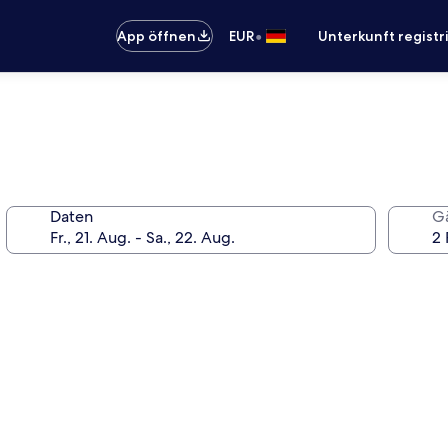
•
App öffnen
EUR
Unterkunft registr
Daten
G