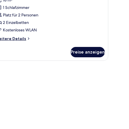
oppelzimmer
1 Schlafzimmer
nzeigen
Platz für 2 Personen
2 Einzelbetten
Kostenloses WLAN
itere
itere Details
tails
r
Preise anzeigen
mfort-
ppelzimmer
und Waschbecken.