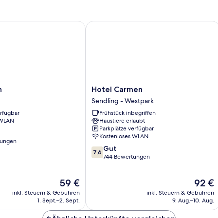
Hotel Carmen
Hotel
n
Hotel Carmen
Carmen
Sendling - Westpark
Sendling
erfügbar
Frühstück inbegriffen
-
 WLAN
Haustiere erlaubt
Westpark
Parkplätze verfügbar
Kostenloses WLAN
tungen
7.6
Gut
7,6
von
744 Bewertungen
10,
Gut,
Der
Der
59 €
92 €
744
Preis
Preis
Bewertungen
inkl. Steuern & Gebühren
inkl. Steuern & Gebühren
beträgt
beträgt
1. Sept.–2. Sept.
9. Aug.–10. Aug.
59 €
92 €