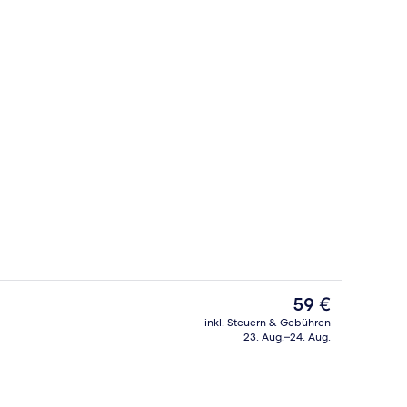
Unterkunft)
Außenbereich
Der
59 €
aktuelle
inkl. Steuern & Gebühren
Preis
23. Aug.–24. Aug.
rühstücksbuffet gegen Gebühr
Comfort-Doppelzimmer | Allergikerbe
beträgt
59 €.