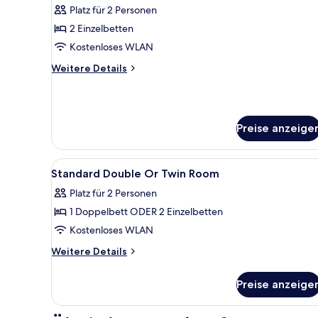
anzeigen
Platz für 2 Personen
2 Einzelbetten
Kostenloses WLAN
Weitere
Weitere Details
Details
für
Zweibettzimmer
Preise anzeige
Alle
Allergikerbettwaren, Schreibt
10
Standard Double Or Twin Room
Fotos
Platz für 2 Personen
für
1 Doppelbett ODER 2 Einzelbetten
Standard
Double
Kostenloses WLAN
Or
Weitere
Weitere Details
Twin
Details
für
Room
Preise anzeige
Standard
anzeigen
Double
Or