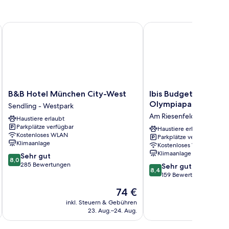
B&B Hotel München City-West
Ibis Budget Muenchen 
B&B
Ibis
B&B Hotel München City-West
Ibis Budget Muenche
Hotel
Budget
Olympiapark
Sendling - Westpark
München
Muenchen
Am Riesenfeld
Haustiere erlaubt
City-
City
Parkplätze verfügbar
West
Olympiapark
Haustiere erlaubt
Kostenloses WLAN
Parkplätze verfügbar
Sendling
Am
Klimaanlage
Kostenloses WLAN
-
Riesenfeld
Klimaanlage
8.0
Sehr gut
Westpark
8,0
von
285 Bewertungen
8.4
Sehr gut
8,4
10,
von
159 Bewertungen
Sehr
10,
Der
74 €
gut,
Sehr
Preis
285
gut,
inkl. Steuern & Gebühren
inkl. S
beträgt
Bewertungen
23. Aug.–24. Aug.
159
74 €
Bewertungen