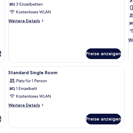
anzeigen
D
3 Einzelbetten
a
Kostenloses WLAN
Weitere
Weitere Details
Details
für
Dreibettzimmer
We
We
De
fü
n
Preise anzeigen
Co
Do
isch, kostenloses WLAN, Bettwäsche
Alle
Ein Badezimmer mit Dusche, Spiegel 
1
Standard Single Room
Fotos
Platz für 1 Person
für
1 Einzelbett
Standard
Single
Kostenloses WLAN
Room
Weitere
Weitere Details
anzeigen
Details
für
n
Preise anzeigen
Standard
Single
Room