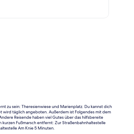
te
rnt zu sein: Theresienwiese und Marienplatz. Du kannst dich
et wird täglich angeboten. Außerdem ist Folgendes mit dem
ndere Reisende haben viel Gutes über das hilfsbereite
nen kurzen Fußmarsch entfernt: Zur Straßenbahnhaltestelle
altestelle Am Knie 5 Minuten.