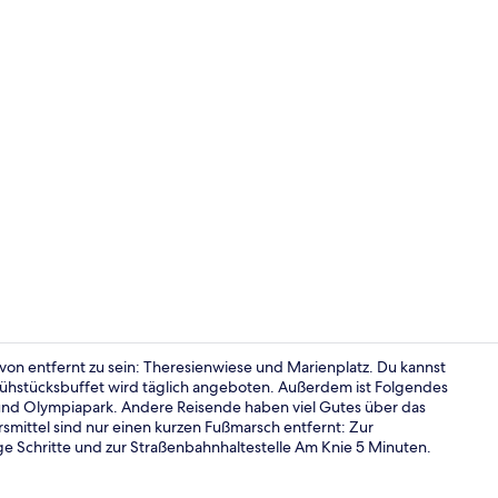
Bar (in der 
von entfernt zu sein: Theresienwiese und Marienplatz. Du kannst
rühstücksbuffet wird täglich angeboten. Außerdem ist Folgendes
nd Olympiapark. Andere Reisende haben viel Gutes über das
Tägliches F
hrsmittel sind nur einen kurzen Fußmarsch entfernt: Zur
e Schritte und zur Straßenbahnhaltestelle Am Knie 5 Minuten.