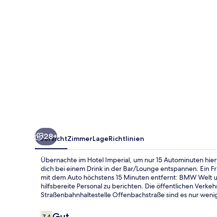
28+
Übersicht
Zimmer
Lage
Richtlinien
Übernachte im Hotel Imperial, um nur 15 Autominuten hier
dich bei einem Drink in der Bar/Lounge entspannen. Ein F
mit dem Auto höchstens 15 Minuten entfernt: BMW Welt u
hilfsbereite Personal zu berichten. Die öffentlichen Verke
Straßenbahnhaltestelle Offenbachstraße sind es nur wenig
Bewertungen
Gut
7,4