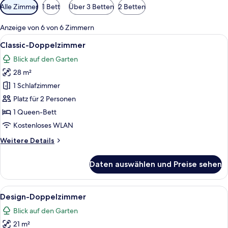
Verfügbare
Alle Zimmer
1 Bett
Über 3 Betten
2 Betten
Filter
für
Anzeige von 6 von 6 Zimmern
Zimmer
Alle
Ein Hotelzimmer mit zwei Betten, ein
6
Classic-Doppelzimmer
Fotos
Blick auf den Garten
für
28 m²
Classic-
Doppelzimmer
1 Schlafzimmer
anzeigen
Platz für 2 Personen
1 Queen-Bett
Kostenloses WLAN
Weitere
Weitere Details
Details
für
Daten auswählen und Preise sehen
Classic-
Doppelzimmer
Alle
Ein Doppelbett mit Kopfteil, zwei Nac
7
Design-Doppelzimmer
Fotos
Blick auf den Garten
für
21 m²
Design-