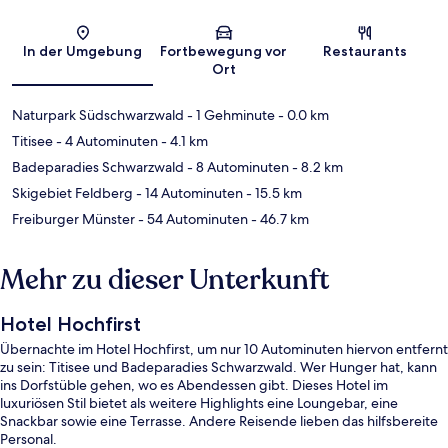
Karte
In der Umgebung
Fortbewegung vor
Restaurants
Ort
Naturpark Südschwarzwald
- 1 Gehminute
- 0.0 km
Titisee
- 4 Autominuten
- 4.1 km
Badeparadies Schwarzwald
- 8 Autominuten
- 8.2 km
Skigebiet Feldberg
- 14 Autominuten
- 15.5 km
Freiburger Münster
- 54 Autominuten
- 46.7 km
Mehr zu dieser Unterkunft
Hotel Hochfirst
Übernachte im Hotel Hochfirst, um nur 10 Autominuten hiervon entfernt
zu sein: Titisee und Badeparadies Schwarzwald. Wer Hunger hat, kann
ins Dorfstüble gehen, wo es Abendessen gibt. Dieses Hotel im
luxuriösen Stil bietet als weitere Highlights eine Loungebar, eine
Snackbar sowie eine Terrasse. Andere Reisende lieben das hilfsbereite
Personal.