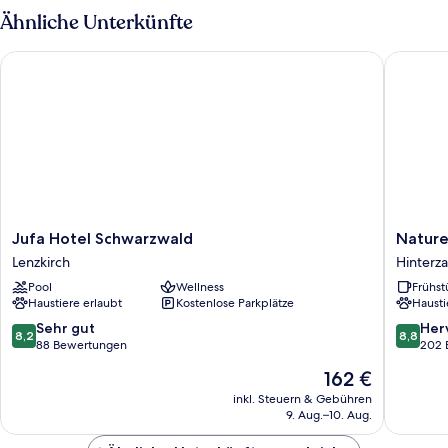
Ähnliche Unterkünfte
Jufa Hotel Schwarzwald
Nature T
Jufa
Nature
Jufa Hotel Schwarzwald
Nature
Hotel
Titisee
Lenzkirch
Hinterza
Schwarzwald
Hinterza
Pool
Wellness
Frühst
Lenzkirch
Haustiere erlaubt
Kostenlose Parkplätze
Hausti
8.2
8.8
Sehr gut
Her
8,2
8,8
von
von
88 Bewertungen
202 
10,
10,
Der
162 €
Sehr
Hervorr
Preis
gut,
202
inkl. Steuern & Gebühren
beträgt
9. Aug.–10. Aug.
88
Bewert
162 €
Bewertungen