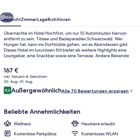
rück
Weiter
103+
Übersicht
Zimmer
Lage
Richtlinien
Übernachte im Hotel Hochfirst, um nur 10 Autominuten hiervon
entfernt zu sein: Titisee und Badeparadies Schwarzwald. Wer
Hunger hat, kann ins Dorfstüble gehen, wo es Abendessen gibt.
Dieses Hotel im luxuriösen Stil bietet als weitere Highlights eine
Loungebar, eine Snackbar sowie eine Terrasse. Andere Reisende
lieben das hilfsbereite Personal.
Der
167 €
aktuelle
inkl. Steuern & Gebühren
Preis
30. Aug.–31. Aug.
Sauna
beträgt
Bewertungen
Außergewöhnlich
9,6
Alle 70 Bewertungen anzeigen
167 €.
9,6 von 10.
Beliebte Annehmlichkeiten
Wellness
Haustiere erlaubt
Kostenlose Parkplätze
Kostenloses WLAN