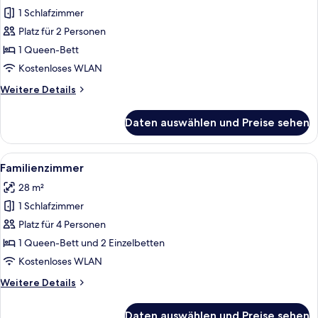
Doppelzimmer
1 Schlafzimmer
anzeigen
Platz für 2 Personen
1 Queen-Bett
Kostenloses WLAN
Weitere
Weitere Details
Details
für
Daten auswählen und Preise sehen
Design-
Doppelzimmer
Alle
Ein Schlafzimmer mit Bett, Nachttisch
32
Familienzimmer
Fotos
28 m²
für
1 Schlafzimmer
Familienzimmer
anzeigen
Platz für 4 Personen
1 Queen-Bett und 2 Einzelbetten
Kostenloses WLAN
Weitere
Weitere Details
Details
für
Daten auswählen und Preise sehen