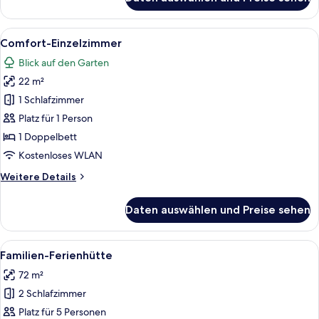
Familienzimmer
Alle
Ein Hotelzimmer mit einem Bett, einem
5
Comfort-Einzelzimmer
Fotos
Blick auf den Garten
für
22 m²
Comfort-
Einzelzimmer
1 Schlafzimmer
anzeigen
Platz für 1 Person
1 Doppelbett
Kostenloses WLAN
Weitere
Weitere Details
Details
für
Daten auswählen und Preise sehen
Comfort-
Einzelzimmer
Alle
Ein modernes Holzhaus mit großen Fens
10
Familien-Ferienhütte
Fotos
72 m²
für
2 Schlafzimmer
Familien-
Ferienhütte
Platz für 5 Personen