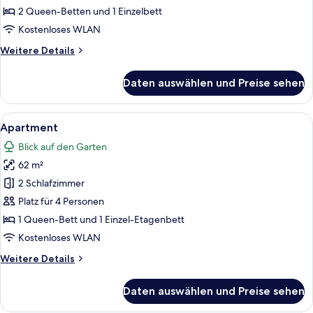
anzeigen
2 Queen-Betten und 1 Einzelbett
Kostenloses WLAN
Weitere
Weitere Details
Details
für
Daten auswählen und Preise sehen
Familien-
Ferienhütte
Alle
Ein Hotelzimmer mit zwei Betten, eine
6
Apartment
Fotos
Blick auf den Garten
für
62 m²
Apartment
anzeigen
2 Schlafzimmer
Platz für 4 Personen
1 Queen-Bett und 1 Einzel-Etagenbett
Kostenloses WLAN
Weitere
Weitere Details
Details
für
Daten auswählen und Preise sehen
Apartment