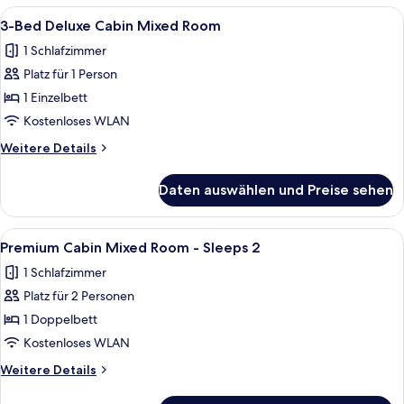
BED
Alle
Ein kleines Zimmer mit einem Bett, e
5
ADA
3-Bed Deluxe Cabin Mixed Room
Fotos
1 Schlafzimmer
für
Platz für 1 Person
3-
Bed
1 Einzelbett
Deluxe
Kostenloses WLAN
Cabin
Weitere
Weitere Details
Mixed
Details
Room
für
Daten auswählen und Preise sehen
3-
anzeigen
Bed
Deluxe
Alle
Ein Einzelbett mit weißer Bettwäsche
5
Cabin
Premium Cabin Mixed Room - Sleeps 2
Fotos
Mixed
1 Schlafzimmer
Room
für
Platz für 2 Personen
Premium
Cabin
1 Doppelbett
Mixed
Kostenloses WLAN
Room
Weitere
Weitere Details
-
Details
Sleeps
für