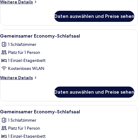
Weitere
Weitere Details
Details
für
Daten auswählen und Preise sehen
Gemeinsamer
Economy-
Schlafsaal
Alle
Ein kleines Hotelzimmer mit Etagenbe
8
Gemeinsamer Economy-Schlafsaal
Fotos
1 Schlafzimmer
für
Platz für 1 Person
Gemeinsamer
Economy-
1 Einzel-Etagenbett
Schlafsaal
Kostenloses WLAN
anzeigen
Weitere
Weitere Details
Details
für
Daten auswählen und Preise sehen
Gemeinsamer
Economy-
Schlafsaal
Alle
Ein schmaler Korridor mit Etagenbette
8
Gemeinsamer Economy-Schlafsaal
Fotos
1 Schlafzimmer
für
Platz für 1 Person
Gemeinsamer
Economy-
1 Einzel-Etagenbett