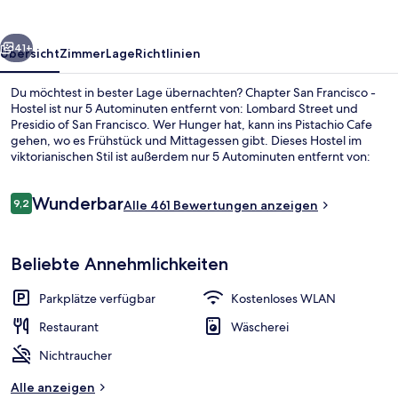
Hostel
rück
Weiter
41+
Übersicht
Zimmer
Lage
Richtlinien
Du möchtest in bester Lage übernachten? Chapter San Francisco -
Hostel ist nur 5 Autominuten entfernt von: Lombard Street und
Presidio of San Francisco. Wer Hunger hat, kann ins Pistachio Cafe
gehen, wo es Frühstück und Mittagessen gibt. Dieses Hostel im
viktorianischen Stil ist außerdem nur 5 Autominuten entfernt von:
Moscone Center und San Francisco Bay. Andere Reisende haben
viel Gutes über das hilfsbereite Personal zu berichten. Die
Bewertungen
Wunderbar
öffentlichen Verkehrsmittel sind nur einen kurzen Fußmarsch
9,2
Alle 461 Bewertungen anzeigen
9,2 von 10.
entfernt: Zur Station California St & Van Ness Ave sind es 4 Minuten
und zur Station California St & Polk St 6 Minuten.
Großer Kühlschrank, Mikrowelle, Toas
Beliebte Annehmlichkeiten
Parkplätze verfügbar
Kostenloses WLAN
Restaurant
Wäscherei
Nichtraucher
Alle anzeigen