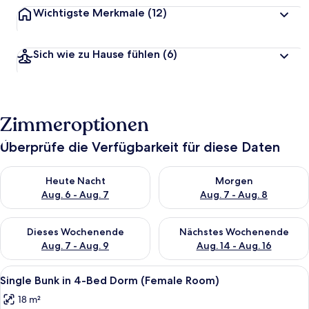
Wichtigste Merkmale
(12)
Sich wie zu Hause fühlen
(6)
Zimmeroptionen
Überprüfe die Verfügbarkeit für diese Daten
Überprüfe die Verfügbarkeit für heute Nacht, Aug. 6 - Aug. 7.
Überprüfe die Verfügbarkeit f
Heute Nacht
Morgen
Aug. 6 - Aug. 7
Aug. 7 - Aug. 8
Überprüfe die Verfügbarkeit für dieses Wochenende, Aug. 7 - 
Überprüfe die Verfügbarkeit f
Dieses Wochenende
Nächstes Wochenende
Aug. 7 - Aug. 9
Aug. 14 - Aug. 16
Alle
Ein Stockbett mit einer Leiter, numm
1
Single Bunk in 4-Bed Dorm (Female Room)
Fotos
18 m²
für