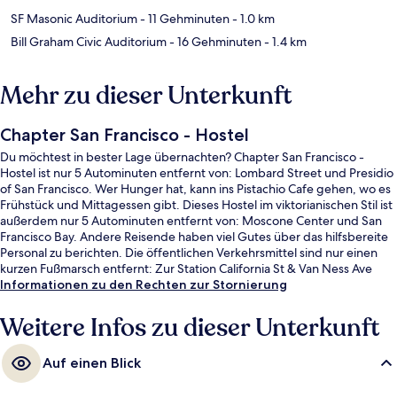
SF Masonic Auditorium
- 11 Gehminuten
- 1.0 km
Bill Graham Civic Auditorium
- 16 Gehminuten
- 1.4 km
Mehr zu dieser Unterkunft
Chapter San Francisco - Hostel
Du möchtest in bester Lage übernachten? Chapter San Francisco -
Hostel ist nur 5 Autominuten entfernt von: Lombard Street und Presidio
of San Francisco. Wer Hunger hat, kann ins Pistachio Cafe gehen, wo es
Frühstück und Mittagessen gibt. Dieses Hostel im viktorianischen Stil ist
außerdem nur 5 Autominuten entfernt von: Moscone Center und San
Francisco Bay. Andere Reisende haben viel Gutes über das hilfsbereite
Personal zu berichten. Die öffentlichen Verkehrsmittel sind nur einen
kurzen Fußmarsch entfernt: Zur Station California St & Van Ness Ave
sind es 4 Minuten und zur Station California St & Polk St 6 Minuten.
Informationen zu den Rechten zur Stornierung
Weitere Infos zu dieser Unterkunft
Auf einen Blick