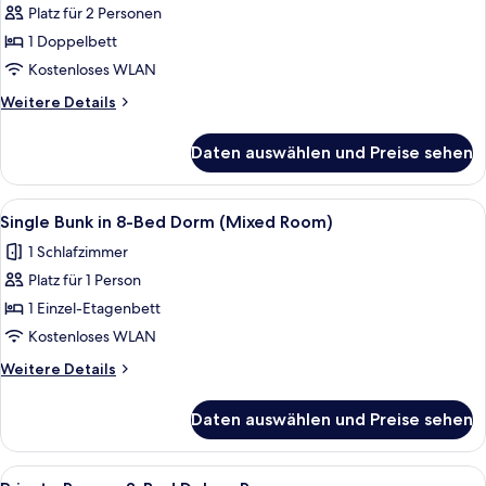
Platz für 2 Personen
Premium
Cabin
1 Doppelbett
Mixed
Kostenloses WLAN
Room
Weitere
Weitere Details
-
Details
Sleeps
für
Daten auswählen und Preise sehen
Premium
2
Cabin
anzeigen
Mixed
Alle
Ein kleines Hotelzimmer mit Etagenbe
2
Room
Single Bunk in 8-Bed Dorm (Mixed Room)
Fotos
-
1 Schlafzimmer
Sleeps
für
2
Platz für 1 Person
Single
Bunk
1 Einzel-Etagenbett
in
Kostenloses WLAN
8-
Weitere
Weitere Details
Bed
Details
Dorm
für
Daten auswählen und Preise sehen
Single
(Mixed
Bunk
Room)
in
Alle
Verdunkelungsvorhänge, kostenloses
anzeigen
1
8-