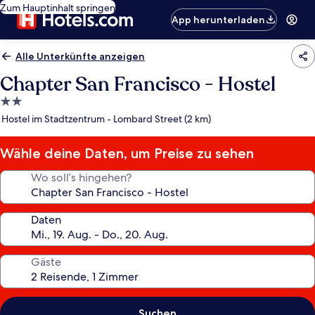
Zum Hauptinhalt springen
App herunterladen
Alle Unterkünfte anzeigen
Chapter San Francisco - Hostel
2.0-
Sterne-
Hostel im Stadtzentrum - Lombard Street (2 km)
Unterkunft
Wähle deine Daten, um Preise zu sehen
Wo soll’s hingehen?
Daten
Gäste
Suchen