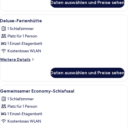
Daten auswählen und Preise sehen
Premium
2
Cabin
anzeigen
Mixed
Alle
Ein schmaler Korridor mit Etagenbette
8
Room
Deluxe-Ferienhütte
Fotos
-
1 Schlafzimmer
Sleeps
für
2
Platz für 1 Person
Deluxe-
Ferienhütte
1 Einzel-Etagenbett
anzeigen
Kostenloses WLAN
Weitere
Weitere Details
Details
für
Daten auswählen und Preise sehen
Deluxe-
Ferienhütte
Alle
Ein schmaler Korridor mit Etagenbette
8
Gemeinsamer Economy-Schlafsaal
Fotos
1 Schlafzimmer
für
Platz für 1 Person
Gemeinsamer
Economy-
1 Einzel-Etagenbett
Schlafsaal
Kostenloses WLAN
anzeigen