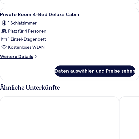
Ferienhütte
Alle
Ein Zimmer mit Etagenbetten, einem 
1
Private Room 4-Bed Deluxe Cabin
Fotos
1 Schlafzimmer
für
Platz für 4 Personen
Private
Room
1 Einzel-Etagenbett
4-
Kostenloses WLAN
Bed
Weitere
Weitere Details
Deluxe
Details
Cabin
für
Daten auswählen und Preise sehen
Private
anzeigen
Room
4-
Ähnliche Unterkünfte
Bed
Deluxe
Motel 6 San Francisco, CA – Civic Center
FOUND Ho
Cabin