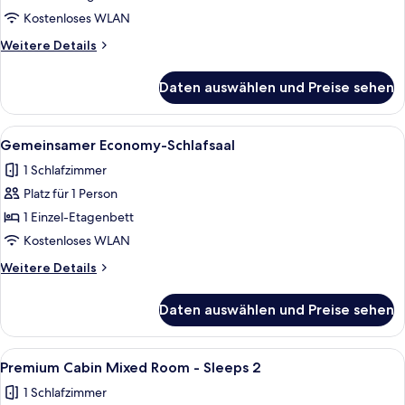
Schlafsaal
Kostenloses WLAN
anzeigen
Weitere
Weitere Details
Details
für
Daten auswählen und Preise sehen
Gemeinsamer
Economy-
Schlafsaal
Alle
Ein kleines Hotelzimmer mit Etagenbe
8
Gemeinsamer Economy-Schlafsaal
Fotos
1 Schlafzimmer
für
Platz für 1 Person
Gemeinsamer
Economy-
1 Einzel-Etagenbett
Schlafsaal
Kostenloses WLAN
anzeigen
Weitere
Weitere Details
Details
für
Daten auswählen und Preise sehen
Gemeinsamer
Economy-
Schlafsaal
Alle
Premium Cabin Mixed Room - Sleeps 
1
Premium Cabin Mixed Room - Sleeps 2
Fotos
1 Schlafzimmer
für