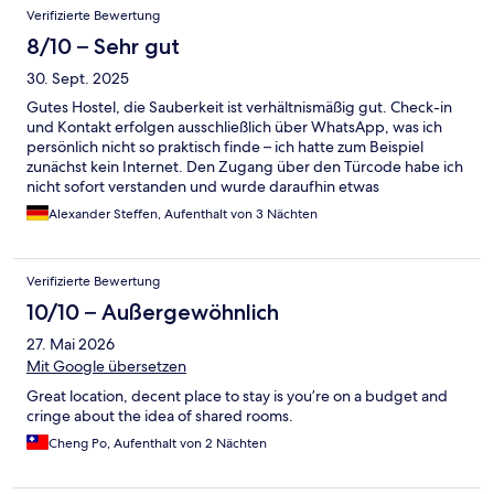
Verifizierte Bewertung
8/10 – Sehr gut
30. Sept. 2025
Gutes Hostel, die Sauberkeit ist verhältnismäßig gut. Check-in
und Kontakt erfolgen ausschließlich über WhatsApp, was ich
persönlich nicht so praktisch finde – ich hatte zum Beispiel
zunächst kein Internet. Den Zugang über den Türcode habe ich
nicht sofort verstanden und wurde daraufhin etwas
unfreundlich behandelt. Im ganzen Haus war der Geruch etwas
Alexander Steffen, Aufenthalt von 3 Nächten
streng. Preis-Leistung ist jedoch gut.
Verifizierte Bewertung
10/10 – Außergewöhnlich
27. Mai 2026
Mit Google übersetzen
Great location, decent place to stay is you’re on a budget and
cringe about the idea of shared rooms.
Cheng Po, Aufenthalt von 2 Nächten