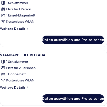
1 Schlafzimmer
Single
Bunk
Platz für 1 Person
in
1 Einzel-Etagenbett
4-
Kostenloses WLAN
Bed
Weitere
Weitere Details
Dorm
Details
(Female
für
Daten auswählen und Preise sehen
Single
Room)
Bunk
anzeigen
in
Alle
Ein Schlafzimmer mit einem Bett, eine
5
4-
STANDARD FULL BED ADA
Fotos
Bed
1 Schlafzimmer
Dorm
für
(Female
Platz für 2 Personen
STANDARD
Room)
FULL
1 Doppelbett
BED
Kostenloses WLAN
ADA
Weitere
Weitere Details
anzeigen
Details
für
Daten auswählen und Preise sehen
STANDARD
FULL