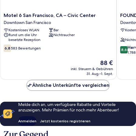
Motel
FOUND
Motel 6 San Francisco, CA – Civic Center
FOUND 
6
Hotel
Downtown San Francisco
Downtow
San
Carlton,
Kostenloses WLAN
Bar
Koste
Francisco,
Nob
Rund um die Uhr
Nichtraucher
CA
Hill
besetzte Rezeption
Nichtr
–
Downto
6.8
8.6
Civic
San
Her
6,8
583 Bewertungen
8,6
von
von
Center
Francisc
1.78
10,
10,
Downtown
Der
88 €
583
Hervorr
San
Preis
Bewertungen
1.788
Francisco
inkl. Steuern & Gebühren
beträgt
31. Aug.–1. Sept.
Bewert
88 €
Ähnliche Unterkünfte vergleichen
Melde dich an, um verfügbare Rabatte und Vorteile
anzuzeigen. Mehr Prämien für noch mehr Abenteuer!
Anmelden
Jetzt kostenlos registrieren
Zur Gegend