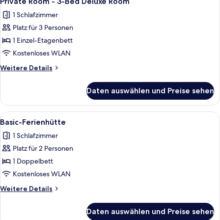
Private Room - 3-Bed Deluxe Room
Fotos
Bed
1 Schlafzimmer
Dorm
für
(Mixed
Platz für 3 Personen
Private
Room)
Room
1 Einzel-Etagenbett
-
Kostenloses WLAN
3-
Weitere
Weitere Details
Bed
Details
Deluxe
für
Daten auswählen und Preise sehen
Private
Room
Room
anzeigen
-
Alle
Verdunkelungsvorhänge, kostenloses
1
3-
Basic-Ferienhütte
Fotos
Bed
1 Schlafzimmer
Deluxe
für
Room
Platz für 2 Personen
Basic-
Ferienhütte
1 Doppelbett
anzeigen
Kostenloses WLAN
Weitere
Weitere Details
Details
für
Daten auswählen und Preise sehen
Basic-