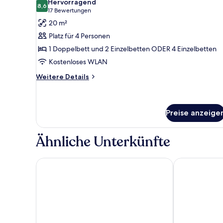
Hervorragend
für
8,6
8,6 von 10
(17
17 Bewertungen
Vierbettzimmer
Bewertungen)
20 m²
anzeigen
Platz für 4 Personen
1 Doppelbett und 2 Einzelbetten ODER 4 Einzelbetten
Kostenloses WLAN
Weitere
Weitere Details
Details
für
Vierbettzimmer
Preise anzeige
Ähnliche Unterkünfte
Hotel Osteria della Pista
First Hotel M