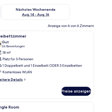
es Wochenende, Aug. 7 - Aug. 9.
Überprüfe die Verfügbarkeit für nächstes Wochenende, Aug. 1
Nächstes Wochenende
Aug. 14 - Aug. 16
Anzeige von 6 von 6 Zimmern
m Holzkopfteil, einer roten Bettdecke, einem braunen Vorhang und einer W
le
Ein Hotelzimmer mit zwei Betten, einem Nac
6
reibettzimmer
otos
Gut
ür
8
7,8 von 10
(26
26 Bewertungen
reibettzimmer
Bewertungen)
18 m²
nzeigen
Platz für 3 Personen
1 Doppelbett und 1 Einzelbett ODER 3 Einzelbetten
Kostenloses WLAN
itere
itere Details
tails
r
Preise anzeigen
eibettzimmer
em an der Wand befestigten Fernseher.
nzelbetten, einem Fernseher und einer Zimmerpflanze.
le
Ein Hotelzimmer mit Bett, Nachttisch, Wand
4
ingle Room
otos