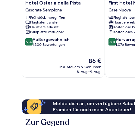
Hotel
First
Hotel Osteria della Pista
First Hotel
Osteria
Hotel
Casorate Sempione
Case Nuove
della
Malpensa
Frühstück inbegriffen
Flughafentra
Pista
Case
Flughafentransfer
Haustiere erl
Casorate
Nuove
Haustiere erlaubt
Kostenlose P
Sempione
Parkplätze verfügbar
Kostenloses
9.4
8.8
Außergewöhnlich
Hervorr
9,4
8,8
von
von
1.300 Bewertungen
1.076 Bewe
10,
10,
Außergewöhnlich,
Hervorragend
Der
86 €
1.300
1.076
Preis
Bewertungen
Bewertungen
inkl. Steuern & Gebühren
beträgt
8. Aug.–9. Aug.
86 €
Melde dich an, um verfügbare Rabat
Prämien für noch mehr Abenteuer!
Zur Gegend