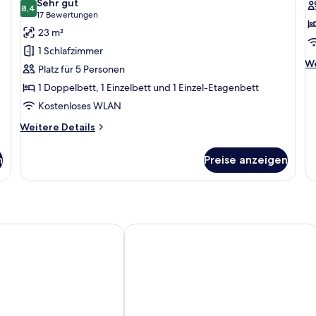
Sehr gut
für
8,4
f
8,4 von 10
(17
17 Bewertungen
Zimmer
S
Bewertungen)
23 m²
(Quintuple)
R
1 Schlafzimmer
anzeigen
a
We
We
Platz für 5 Personen
De
1 Doppelbett, 1 Einzelbett und 1 Einzel-Etagenbett
fü
Si
Kostenloses WLAN
R
Weitere
Weitere Details
Details
für
n
Preise anzeigen
Zimmer
(Quintuple)
alpensa
Idea Hotel Milano Malpensa Airport