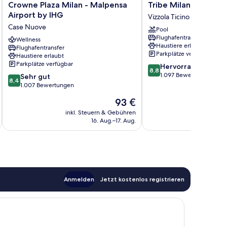
Crowne
Tribe
Crowne Plaza Milan - Malpensa
Tribe Milano Malpen
Plaza
Milano
Airport by IHG
Vizzola Ticino
Milan
Malpensa
Case Nuove
Pool
-
Vizzola
Flughafentransfer
Malpensa
Wellness
Ticino
Haustiere erlaubt
Flughafentransfer
Airport
Parkplätze verfügbar
Haustiere erlaubt
by
Parkplätze verfügbar
8.8
Hervorragend
IHG
8,8
von
1.097 Bewertungen
8.4
Case
Sehr gut
8,4
10,
von
Nuove
1.007 Bewertungen
Hervorragend,
10,
Der
93 €
1.097
Sehr
Preis
Bewertungen
gut,
inkl. Steuern & Gebühren
inkl. S
beträgt
16. Aug.–17. Aug.
1.007
93 €
Bewertungen
Anmelden
Jetzt kostenlos registrieren