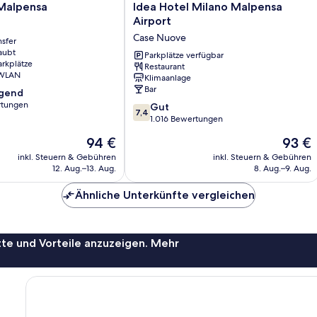
Idea
 Malpensa
Idea Hotel Milano Malpensa
Hotel
Airport
Milano
Case Nuove
nsfer
Malpensa
aubt
Airport
Parkplätze verfügbar
arkplätze
Restaurant
Case
 WLAN
Klimaanlage
Nuove
Bar
agend
rtungen
7.4
Gut
7,4
von
1.016 Bewertungen
,
10,
Der
Der
94 €
93 €
Gut,
Preis
Preis
1.016
inkl. Steuern & Gebühren
inkl. Steuern & Gebühren
beträgt
beträgt
12. Aug.–13. Aug.
8. Aug.–9. Aug.
Bewertungen
94 €
93 €
Ähnliche Unterkünfte vergleichen
te und Vorteile anzuzeigen. Mehr