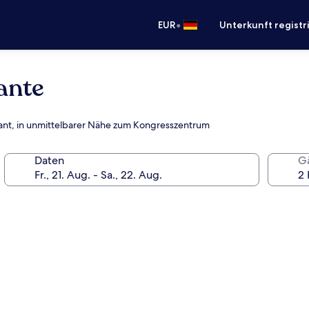
•
EUR
Unterkunft registr
ante
urant, in unmittelbarer Nähe zum Kongresszentrum
Daten
G