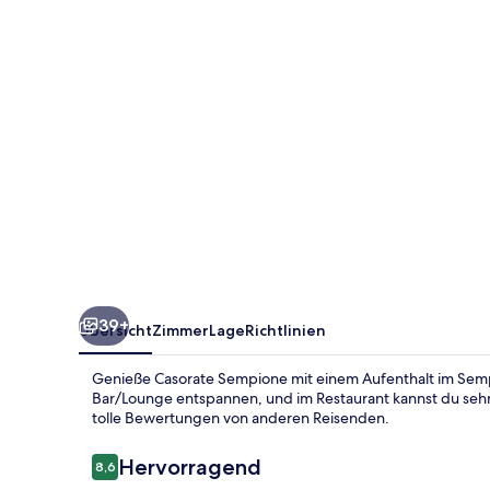
39+
Übersicht
Zimmer
Lage
Richtlinien
Genieße Casorate Sempione mit einem Aufenthalt im Sempio
Bar/Lounge entspannen, und im Restaurant kannst du sehr 
tolle Bewertungen von anderen Reisenden.
Bewertungen
Hervorragend
8,6
8,6 von 10.