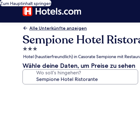
Zum Hauptinhalt springen
Alle Unterkünfte anzeigen
Sempione Hotel Ristor
3.0-
Sterne-
Hotel (haustierfreundlich) in Casorate Sempione mit Resta
Unterkunft
Wähle deine Daten, um Preise zu sehen
Wo soll’s hingehen?
Fotogalerie
von
Sempione
Hotel
Ristorante