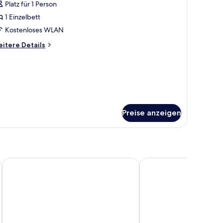
Platz für 1 Person
ür
1 Einzelbett
ingle
oom
Kostenloses WLAN
nzeigen
itere
itere Details
tails
r
ngle
oom
Preise anzeigen
Crowne Plaza Milan - Malpensa Airport by IHG
Tribe Milano Malpensa