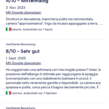
4/10 – Mittelmäßig
3. Nov. 2023
Mit Google übersetzen
Struttura in decadenza, biancheria pulita ma rammendata,
camera "approssimativa", frigo da incasso appoggiato a terra......
Roberto, Aufenthalt von 1 Nacht
Verifizierte Bewertung
8/10 – Sehr gut
1. Sept. 2025
Mit Google übersetzen
Ho soggiornato una settimana con mia moglie presso l' hotel, la
posizione dell'albergo è ottimale per raggiungere la spiaggia
(convenzionato con uno stabilimento balneare lì vicino), il
personale tutto veramente gentile e disponibile. La camera era
spaziosa e pulita, unica pecca il bagno decisamente piccolo. È
dotato di parcheggio auto privato. Colazione ricca e davvero
Carmine, Aufenthalt von 7 Nächten
eccellente. Primi e secondi buoni e serviti a tavolo, Antipasto e
dolce sono a buffet e quindi bisogna essere tempestivi appena
li preparano per avere la possibilità di prendere qualcosa. Un
Verifizierte Bewertung