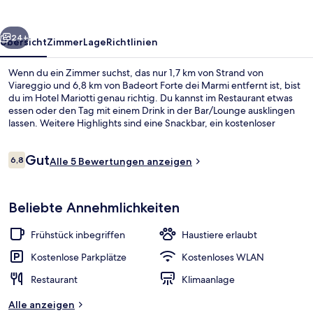
rück
Weiter
24+
Übersicht
Zimmer
Lage
Richtlinien
Wenn du ein Zimmer suchst, das nur 1,7 km von Strand von
Viareggio und 6,8 km von Badeort Forte dei Marmi entfernt ist, bist
du im Hotel Mariotti genau richtig. Du kannst im Restaurant etwas
essen oder den Tag mit einem Drink in der Bar/Lounge ausklingen
lassen. Weitere Highlights sind eine Snackbar, ein kostenloser
Fahrradverleih und ein Garten.
Bewertungen
Gut
6,8
Alle 5 Bewertungen anzeigen
6,8 von 10.
Lobby
Beliebte Annehmlichkeiten
Frühstück inbegriffen
Haustiere erlaubt
Kostenlose Parkplätze
Kostenloses WLAN
Restaurant
Klimaanlage
Alle anzeigen