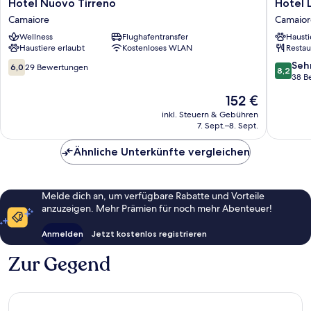
Hotel
Hotel
Hotel Nuovo Tirreno
Hotel
Nuovo
Lungom
Camaiore
Camaior
Tirreno
Camaior
Wellness
Flughafentransfer
Hausti
Camaiore
Haustiere erlaubt
Kostenloses WLAN
Restau
6.0
8.2
Seh
6,0
29 Bewertungen
8,2
von
von
38 B
10,
10,
Der
152 €
29
Sehr
Preis
Bewertungen
gut,
inkl. Steuern & Gebühren
beträgt
7. Sept.–8. Sept.
38
152 €
Bewert
Ähnliche Unterkünfte vergleichen
Melde dich an, um verfügbare Rabatte und Vorteile
anzuzeigen. Mehr Prämien für noch mehr Abenteuer!
Anmelden
Jetzt kostenlos registrieren
Zur Gegend