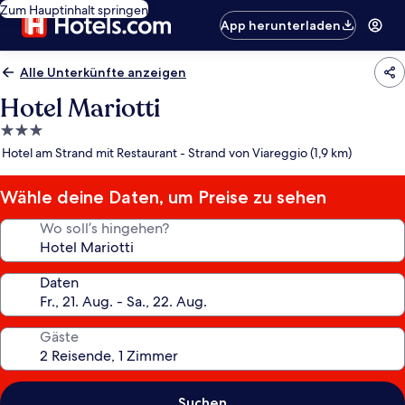
Zum Hauptinhalt springen
App herunterladen
Alle Unterkünfte anzeigen
Hotel Mariotti
3.0-
Sterne-
Hotel am Strand mit Restaurant - Strand von Viareggio (1,9 km)
Unterkunft
Wähle deine Daten, um Preise zu sehen
Wo soll’s hingehen?
Daten
Gäste
Suchen