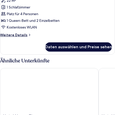
22 m²
für
1 Schlafzimmer
Vierbettzimmer
anzeigen
Platz für 4 Personen
1 Queen-Bett und 2 Einzelbetten
Kostenloses WLAN
Weitere
Weitere Details
Details
für
Daten auswählen und Preise sehen
Vierbettzimmer
Ähnliche Unterkünfte
Hotel Nuovo Tirreno
Hotel L