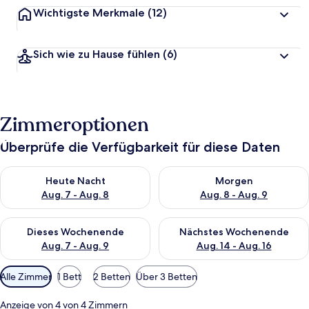
Wichtigste Merkmale
(12)
Sich wie zu Hause fühlen
(6)
Zimmeroptionen
Überprüfe die Verfügbarkeit für diese Daten
Überprüfe die Verfügbarkeit für heute Nacht, Aug. 7 - Aug. 8.
Überprüfe die Verfügbarkeit f
Heute Nacht
Morgen
Aug. 7 - Aug. 8
Aug. 8 - Aug. 9
Überprüfe die Verfügbarkeit für dieses Wochenende, Aug. 7 - 
Überprüfe die Verfügbarkeit f
Dieses Wochenende
Nächstes Wochenende
Aug. 7 - Aug. 9
Aug. 14 - Aug. 16
Verfügbare
Alle Zimmer
1 Bett
2 Betten
Über 3 Betten
Filter
für
Anzeige von 4 von 4 Zimmern