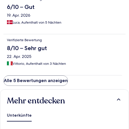
Grazie particolare al personale di sala che ha servito ai tavoli
sempre con professionalità e attenzione. Davvero consigliato.
6/10 – Gut
19. Apr. 2026
Luca, Aufenthalt von 5 Nächten
Verifizierte Bewertung
8/10 – Sehr gut
22. Apr. 2025
Vittorio, Aufenthalt von 3 Nächten
Alle 5 Bewertungen anzeigen
Mehr entdecken
Unterkünfte