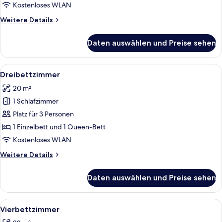
Kostenloses WLAN
Weitere
Weitere Details
Details
für
Daten auswählen und Preise sehen
Standardzimmer
Alle
Ein Hotelzimmer mit zwei Einzelbett
3
Dreibettzimmer
Fotos
20 m²
für
1 Schlafzimmer
Dreibettzimmer
anzeigen
Platz für 3 Personen
1 Einzelbett und 1 Queen-Bett
Kostenloses WLAN
Weitere
Weitere Details
Details
für
Daten auswählen und Preise sehen
Dreibettzimmer
Alle
Ein Hotelzimmer mit zwei Einzelbette
3
Vierbettzimmer
Fotos