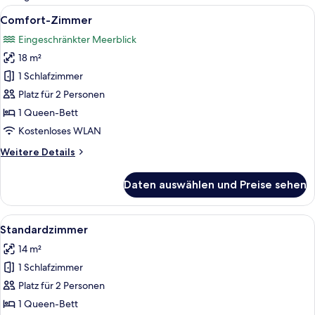
Zimmer
Alle
Ein Hotelzimmer mit Bett, Nachttisch
4
Comfort-Zimmer
Fotos
Eingeschränkter Meerblick
für
18 m²
Comfort-
Zimmer
1 Schlafzimmer
anzeigen
Platz für 2 Personen
1 Queen-Bett
Kostenloses WLAN
Weitere
Weitere Details
Details
für
Daten auswählen und Preise sehen
Comfort-
Zimmer
Alle
Ein ordentlich eingerichtetes Schlafz
3
Standardzimmer
Fotos
14 m²
für
1 Schlafzimmer
Standardzimmer
anzeigen
Platz für 2 Personen
1 Queen-Bett