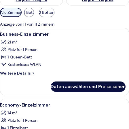
Verfügbare
Alle Zimmer
1 Bett
2 Betten
Filter
für
Anzeige von 11 von 11 Zimmern
Zimmer
Alle
Ein Hotelzimmer mit Bett, Schreibtisch
10
Business-Einzelzimmer
Fotos
21 m²
für
Platz für 1 Person
Business-
Einzelzimmer
1 Queen-Bett
anzeigen
Kostenloses WLAN
Weitere
Weitere Details
Details
für
Daten auswählen und Preise sehen
Business-
Einzelzimmer
Alle
Ein Hotelzimmer mit Bett, Schreibtisch
5
Economy-Einzelzimmer
Fotos
14 m²
für
Platz für 1 Person
Economy-
Einzelzimmer
1 Einzelbett