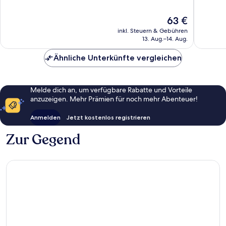
10,
10,
Hervorragend,
Sehr
Der
63 €
78
gut,
Preis
inkl. Steuern & Gebühren
Bewertungen
265
beträgt
13. Aug.–14. Aug.
Bewert
63 €
Ähnliche Unterkünfte vergleichen
Melde dich an, um verfügbare Rabatte und Vorteile
anzuzeigen. Mehr Prämien für noch mehr Abenteuer!
Anmelden
Jetzt kostenlos registrieren
Zur Gegend