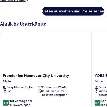
Weitere Details
anzeigen
Details
für
Daten auswählen und Preise sehen
Business
Single
Room
Ähnliche Unterkünfte
Premier Inn Hannover City University
YORS Bo
Premier
YORS
Premier Inn Hannover City University
YORS B
Inn
Boutiqu
Mitte
Mitte
Hannover
Hotel
Parkplätze verfügbar
Kostenloses WLAN
Parkpl
City
Mitte
Bar
Rund um die Uhr
Rund 
University
besetzte Rezeption
besetz
Mitte
8.6
8.4
Hervorragend
Seh
8,6
8,4
von
von
78 Bewertungen
265 