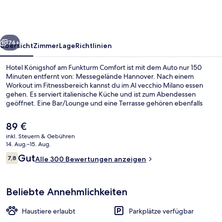
Funkturm
Comfort
rück
Weiter
74+
Übersicht
Zimmer
Lage
Richtlinien
Hotel Königshof am Funkturm Comfort ist mit dem Auto nur 150
Minuten entfernt von: Messegelände Hannover. Nach einem
Workout im Fitnessbereich kannst du im Al vecchio Milano essen
gehen. Es serviert italienische Küche und ist zum Abendessen
geöffnet. Eine Bar/Lounge und eine Terrasse gehören ebenfalls
zum Angebot. Die Unterkunft ist nur einen kurzen Fußmarsch von
den öffentlichen Verkehrsmitteln entfernt: Zur U-Bahn läuft man 3
Der
89 €
Minuten (U-Bahn-Station Central) bzw. 7 Minuten (U-Bahn-Station
aktuelle
inkl. Steuern & Gebühren
Sedanstraße/Lister Meile).
Preis
14. Aug.–15. Aug.
Terrasse/Patio
beträgt
Bewertungen
Gut
7,8
Alle 300 Bewertungen anzeigen
89 €.
7,8 von 10.
Beliebte Annehmlichkeiten
Haustiere erlaubt
Parkplätze verfügbar