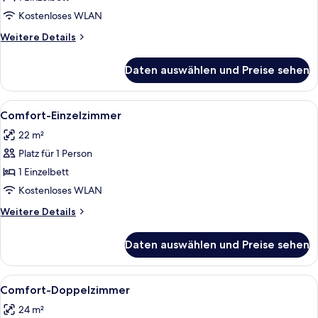
anzeigen
Kostenloses WLAN
Weitere
Weitere Details
Details
für
Daten auswählen und Preise sehen
Economy-
Einzelzimmer
Alle
Ein Hotelzimmer mit einem Bett, einem
5
Comfort-Einzelzimmer
Fotos
22 m²
für
Platz für 1 Person
Comfort-
Einzelzimmer
1 Einzelbett
anzeigen
Kostenloses WLAN
Weitere
Weitere Details
Details
für
Daten auswählen und Preise sehen
Comfort-
Einzelzimmer
Alle
Ein Hotelzimmer mit einem Bett, einem
5
Comfort-Doppelzimmer
Fotos
24 m²
für