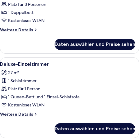
Platz für 3 Personen
Comfort-
Doppelzimmer
1 Doppelbett
anzeigen
Kostenloses WLAN
Weitere
Weitere Details
Details
für
Daten auswählen und Preise sehen
Comfort-
Doppelzimmer
Alle
Ein Hotelzimmer mit Bett, Schreibtisc
9
Deluxe-Einzelzimmer
Fotos
27 m²
für
1 Schlafzimmer
Deluxe-
Einzelzimmer
Platz für 1 Person
anzeigen
1 Queen-Bett und 1 Einzel-Schlafsofa
Kostenloses WLAN
Weitere
Weitere Details
Details
für
Daten auswählen und Preise sehen
Deluxe-
Einzelzimmer