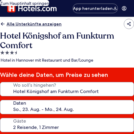
Zum Hauptinhalt springen
App herunterladen
Alle Unterkünfte anzeigen
Hotel Königshof am Funkturm
Comfort
3.5-
Sterne-
Hotel in Hannover mit Restaurant und Bar/Lounge
Unterkunft
Wähle deine Daten, um Preise zu sehen
Wo soll’s hingehen?
Daten
Gäste