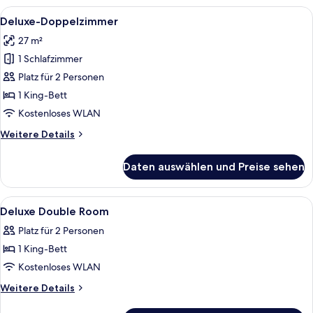
Alle
Ein Hotelzimmer mit Bett, Schreibtisch
7
Deluxe-Doppelzimmer
Fotos
27 m²
für
1 Schlafzimmer
Deluxe-
Doppelzimmer
Platz für 2 Personen
anzeigen
1 King-Bett
Kostenloses WLAN
Weitere
Weitere Details
Details
für
Daten auswählen und Preise sehen
Deluxe-
Doppelzimmer
Alle
Allergikerbettwaren, Zimmersafe, Sch
10
Deluxe Double Room
Fotos
Platz für 2 Personen
für
1 King-Bett
Deluxe
Double
Kostenloses WLAN
Room
Weitere
Weitere Details
anzeigen
Details
für