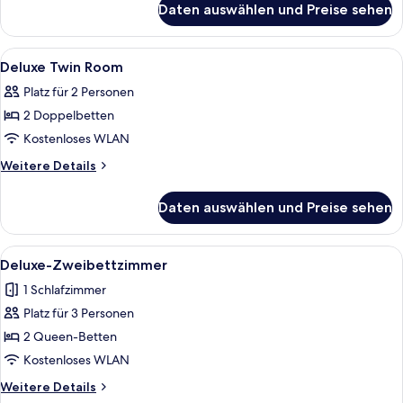
Daten auswählen und Preise sehen
Deluxe
Double
Room
Alle
Allergikerbettwaren, Zimmersafe, Sch
2
Deluxe Twin Room
Fotos
Platz für 2 Personen
für
2 Doppelbetten
Deluxe
Twin
Kostenloses WLAN
Room
Weitere
Weitere Details
anzeigen
Details
für
Daten auswählen und Preise sehen
Deluxe
Twin
Room
Alle
Ein Hotelzimmer mit zwei Betten, ein
5
Deluxe-Zweibettzimmer
Fotos
1 Schlafzimmer
für
Platz für 3 Personen
Deluxe-
Zweibettzimmer
2 Queen-Betten
anzeigen
Kostenloses WLAN
Weitere
Weitere Details
Details