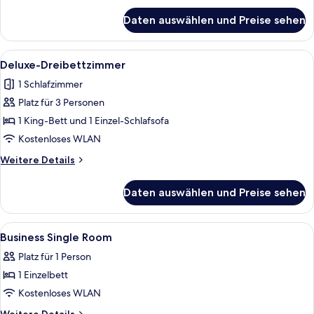
für
Daten auswählen und Preise sehen
Deluxe-
Zweibettzimmer
Alle
Ein Hotelzimmer mit einem Bett, einem
10
Deluxe-Dreibettzimmer
Fotos
1 Schlafzimmer
für
Platz für 3 Personen
Deluxe-
Dreibettzimmer
1 King-Bett und 1 Einzel-Schlafsofa
anzeigen
Kostenloses WLAN
Weitere
Weitere Details
Details
für
Daten auswählen und Preise sehen
Deluxe-
Dreibettzimmer
Alle
Allergikerbettwaren, Zimmersafe, Sch
7
Business Single Room
Fotos
Platz für 1 Person
für
1 Einzelbett
Business
Single
Kostenloses WLAN
Room
Weitere