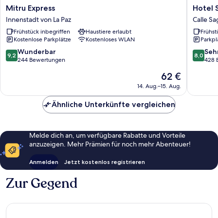
Mitru
Hotel
Mitru Express
Hotel 
Express
Sagarna
Innenstadt von La Paz
Calle S
Innenstadt
Calle
Frühstück inbegriffen
Haustiere erlaubt
Frühst
von
Sagàrna
Kostenlose Parkplätze
Kostenloses WLAN
Parkpl
La
Paz
9.2
8.0
Wunderbar
Seh
9,2
8,0
von
von
244 Bewertungen
428 
10,
10,
Der
62 €
Wunderbar,
Sehr
Preis
244
gut,
14. Aug.–15. Aug.
beträgt
Bewertungen
428
62 €
Bewert
Ähnliche Unterkünfte vergleichen
Melde dich an, um verfügbare Rabatte und Vorteile
anzuzeigen. Mehr Prämien für noch mehr Abenteuer!
Anmelden
Jetzt kostenlos registrieren
Zur Gegend