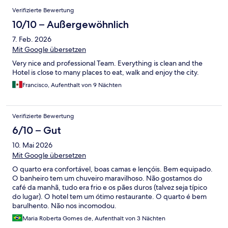
Verifizierte Bewertung
10/10 – Außergewöhnlich
7. Feb. 2026
Mit Google übersetzen
Very nice and professional Team. Everything is clean and the
Hotel is close to many places to eat, walk and enjoy the city.
Francisco, Aufenthalt von 9 Nächten
Verifizierte Bewertung
6/10 – Gut
10. Mai 2026
Mit Google übersetzen
O quarto era confortável, boas camas e lençóis. Bem equipado.
O banheiro tem um chuveiro maravilhoso. Não gostamos do
café da manhã, tudo era frio e os pães duros (talvez seja típico
do lugar). O hotel tem um ótimo restaurante. O quarto é bem
barulhento. Não nos incomodou.
Maria Roberta Gomes de, Aufenthalt von 3 Nächten