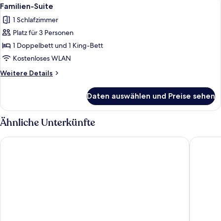
Alle
19
Familien-Suite
Fotos
1 Schlafzimmer
für
Platz für 3 Personen
Familien-
Suite
1 Doppelbett und 1 King-Bett
anzeigen
Kostenloses WLAN
Weitere
Weitere Details
Details
für
Daten auswählen und Preise sehen
Familien-
Suite
Ähnliche Unterkünfte
Mitru Express
Hotel Sa