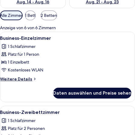
Aug. 14 - Aug. 16
Aug. 21 - Aug. 23
Verfügbare
Alle Zimmer
1 Bett
2 Betten
Filter
für
Anzeige von 6 von 6 Zimmern
Zimmer
Alle
Ein Schlafzimmer mit einem Bett, eine
13
Business-Einzelzimmer
Fotos
1 Schlafzimmer
für
Platz für 1 Person
Business-
Einzelzimmer
1 Einzelbett
anzeigen
Kostenloses WLAN
Weitere
Weitere Details
Details
für
Daten auswählen und Preise sehen
Business-
Einzelzimmer
Alle
Ein modernes Schlafzimmer mit einem
9
Business-Zweibettzimmer
Fotos
1 Schlafzimmer
für
Platz für 2 Personen
Business-