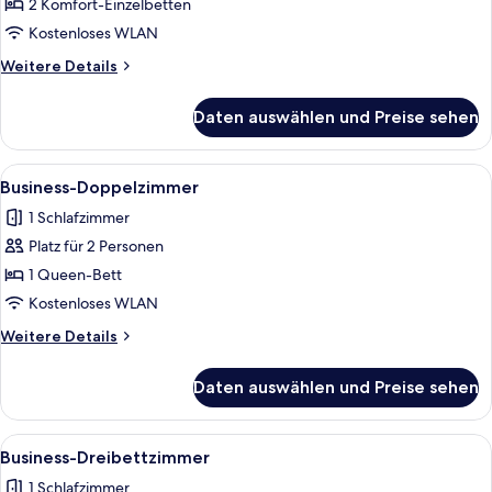
Zweibettzimmer
2 Komfort-Einzelbetten
anzeigen
Kostenloses WLAN
Weitere
Weitere Details
Details
für
Daten auswählen und Preise sehen
Business-
Zweibettzimmer
Alle
Ein modernes Hotelzimmer mit einem g
10
Business-Doppelzimmer
Fotos
1 Schlafzimmer
für
Platz für 2 Personen
Business-
Doppelzimmer
1 Queen-Bett
anzeigen
Kostenloses WLAN
Weitere
Weitere Details
Details
für
Daten auswählen und Preise sehen
Business-
Doppelzimmer
Alle
Ein modernes Schlafzimmer mit einem 
12
Business-Dreibettzimmer
Fotos
1 Schlafzimmer