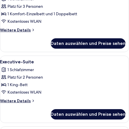
für
Platz für 3 Personen
Business-
Dreibettzimmer
1 Komfort-Einzelbett und 1 Doppelbett
anzeigen
Kostenloses WLAN
Weitere
Weitere Details
Details
für
Daten auswählen und Preise sehen
Business-
Dreibettzimmer
Alle
Ein modernes Schlafzimmer mit einem 
17
Executive-Suite
Fotos
1 Schlafzimmer
für
Platz für 2 Personen
Executive-
Suite
1 King-Bett
anzeigen
Kostenloses WLAN
Weitere
Weitere Details
Details
für
Daten auswählen und Preise sehen
Executive-
Suite
Ein modernes Schlafzimmer mit einem 