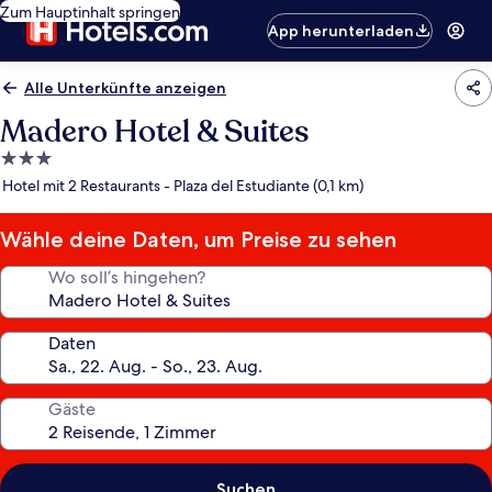
Zum Hauptinhalt springen
App herunterladen
Alle Unterkünfte anzeigen
Madero Hotel & Suites
3.0-
Sterne-
Hotel mit 2 Restaurants - Plaza del Estudiante (0,1 km)
Unterkunft
Wähle deine Daten, um Preise zu sehen
Wo soll’s hingehen?
Daten
Gäste
Suchen