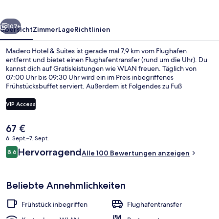
rück
Weiter
107+
Übersicht
Zimmer
Lage
Richtlinien
Madero Hotel & Suites ist gerade mal 7,9 km vom Flughafen
entfernt und bietet einen Flughafentransfer (rund um die Uhr). Du
kannst dich auf Gratisleistungen wie WLAN freuen. Täglich von
07:00 Uhr bis 09:30 Uhr wird ein im Preis inbegriffenes
Frühstücksbuffet serviert. Außerdem ist Folgendes zu Fuß
höchstens 15 Minuten entfernt: Plaza del Estudiante und Plaza
Murillo. Die öffentlichen Verkehrsmittel sind nur einen kurzen
VIP Access
Fußmarsch entfernt: Zur Seilbahnstation Camacho sind es 6
Minuten und zur Seilbahnstation Edificio Correos 6 Minuten.
Der
67 €
Lounge
aktuelle
6. Sept.–7. Sept.
Preis
Bewertungen
Hervorragend
8,6
beträgt
Alle 100 Bewertungen anzeigen
8,6 von 10.
67 €.
Beliebte Annehmlichkeiten
Frühstück inbegriffen
Flughafentransfer