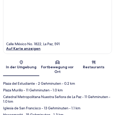
Calle México No. 1822, La Paz, 591
Auf Karte anzeigen
Karte
In der Umgebung
Fortbewegung vor
Restaurants
Ort
Plaza del Estudiante
- 2 Gehminuten
- 0.2 km
Plaza Murillo
- 11 Gehminuten
- 1.0 km
Catedral Metropolitana Nuestra Señora de La Paz
- 11 Gehminuten
-
1.0 km
Iglesia de San Francisco
- 13 Gehminuten
- 1.1 km
Hexenmarkt
- 15 Gehminuten
- 1.3 km