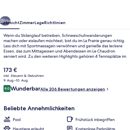
rück
Weiter
71+
Übersicht
Zimmer
Lage
Richtlinien
Wenn du Skilanglauf betreiben, Schneeschuhwanderungen
machen oder eislaufen möchtest, bist du im La Prairie genau richtig.
Lass dich mit Sportmassagen verwöhnen und genieße das leckere
Essen, das zum Mittagessen und Abendessen im Le Chaudron
serviert wird. Zu den weiteren Highlights gehören 4 Tennisplätze im
Freien, ein Außenpool und Dachterrasse. Wintersportler können
sich auf einen kostenlosen Ski-Shuttle freuen und profitieren
Der
173 €
außerdem von Skipässen und einem Skiraum.
aktuelle
inkl. Steuern & Gebühren
Preis
9. Aug.–10. Aug.
Terrasse/Patio
beträgt
Bewertungen
Wunderbar
9,0
Alle 206 Bewertungen anzeigen
173 €.
9,0 von 10.
Beliebte Annehmlichkeiten
Pool
Frühstück inbegriffen
Haustiere erlaubt
Kostenlose Parkplätze