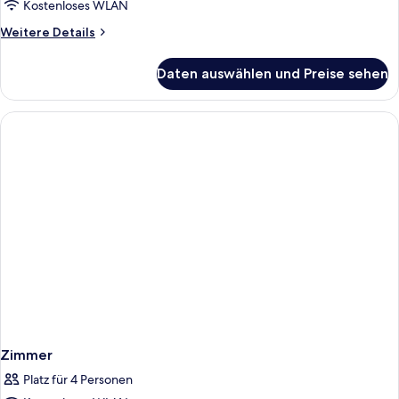
Kostenloses WLAN
Weitere
Weitere Details
Details
für
Daten auswählen und Preise sehen
Economy-
Zimmer,
Mehrere
Betten
Zimmer
Platz für 4 Personen