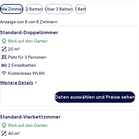
Verfügbare
Alle Zimmer
2 Betten
Über 3 Betten
1 Bett
Filter
für
Anzeige von 8 von 8 Zimmern
Zimmer
Alle
Ein Hotelzimmer mit Bett, Nachttisch,
8
Standard-Doppelzimmer
Fotos
Blick auf den Garten
für
20 m²
Standard-
Doppelzimmer
Platz für 3 Personen
anzeigen
2 Einzelbetten
Kostenloses WLAN
Weitere
Weitere Details
Details
für
Daten auswählen und Preise sehen
Standard-
Doppelzimmer
Alle
Ein Hotelzimmer mit Bett, Nachttisch,
4
Standard-Vierbettzimmer
Fotos
Blick auf den Garten
für
40 m²
Standard-