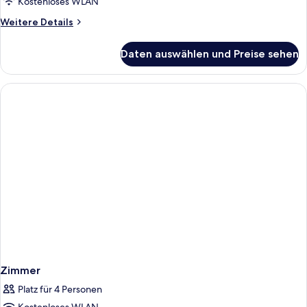
Kostenloses WLAN
Weitere
Weitere Details
Details
für
Daten auswählen und Preise sehen
Zimmer
Zimmer
Platz für 4 Personen