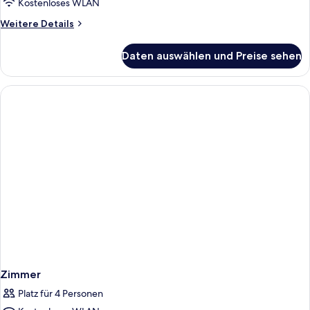
Kostenloses WLAN
Weitere
Weitere Details
Details
für
Daten auswählen und Preise sehen
Zimmer
Zimmer
Platz für 4 Personen