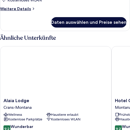
Kostenloses WLAN
Weitere
Weitere Details
Details
für
Daten auswählen und Preise sehen
Zimmer
Ähnliche Unterkünfte
Alaia Lodge
Hotel Ce
Alaia
Hotel
Alaia Lodge
Hotel 
Lodge
Central
Crans-Montana
Montan
Crans-
Montan
Wellness
Haustiere erlaubt
Frühst
Montana
Kostenlose Parkplätze
Kostenloses WLAN
Hausti
9.2
9.2
Wunderbar
Wun
9,2
9,2