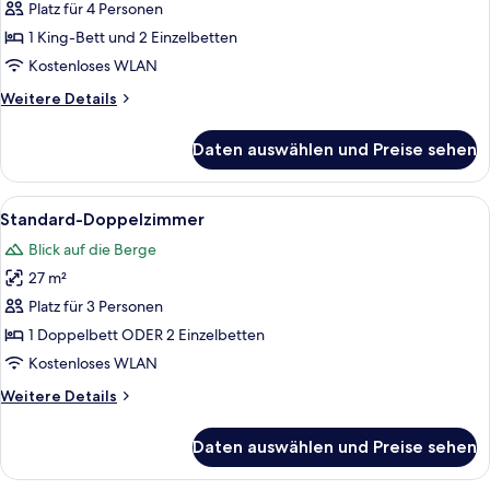
Vierbettzimmer
Platz für 4 Personen
anzeigen
1 King-Bett und 2 Einzelbetten
Kostenloses WLAN
Weitere
Weitere Details
Details
für
Daten auswählen und Preise sehen
Standard-
Vierbettzimmer
Alle
Ein Zimmer mit zwei Betten, einem Schl
5
Standard-Doppelzimmer
Fotos
Blick auf die Berge
für
27 m²
Standard-
Doppelzimmer
Platz für 3 Personen
anzeigen
1 Doppelbett ODER 2 Einzelbetten
Kostenloses WLAN
Weitere
Weitere Details
Details
für
Daten auswählen und Preise sehen
Standard-
Doppelzimmer