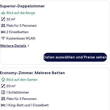
Alle
Ein Zimmer mit zwei Betten, einem Tis
6
Superior-Doppelzimmer
Fotos
Blick auf die Berge
für
32 m²
Superior-
Doppelzimmer
Platz für 3 Personen
anzeigen
2 Einzelbetten
Kostenloses WLAN
Weitere
Weitere Details
Details
für
Daten auswählen und Preise sehen
Superior-
Doppelzimmer
Alle
Ein Schlafzimmer mit einer Holzwand,
4
Economy-Zimmer, Mehrere Betten
Fotos
Blick auf den Garten
für
20 m²
Economy-
Zimmer,
1 Schlafzimmer
Mehrere
Platz für 3 Personen
Betten
1 King-Bett und 1 Einzelbett
anzeigen