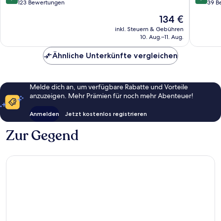
von
von
123 Bewertungen
39 B
10,
10,
Der
134 €
Wunderbar,
Wunder
Preis
123
39
inkl. Steuern & Gebühren
beträgt
10. Aug.–11. Aug.
Bewertungen
Bewert
134 €
Ähnliche Unterkünfte vergleichen
Melde dich an, um verfügbare Rabatte und Vorteile
anzuzeigen. Mehr Prämien für noch mehr Abenteuer!
Anmelden
Jetzt kostenlos registrieren
Zur Gegend