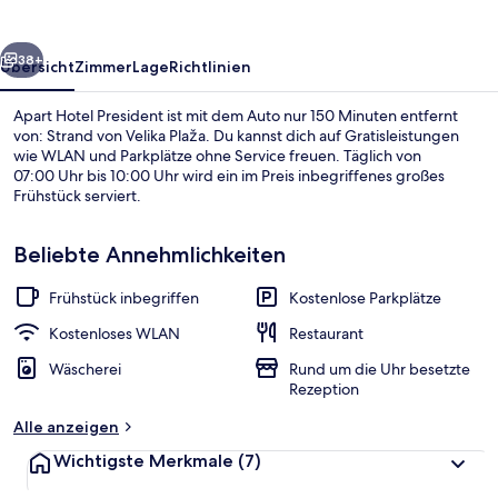
rück
Weiter
38+
Übersicht
Zimmer
Lage
Richtlinien
Apart Hotel President ist mit dem Auto nur 150 Minuten entfernt
von: Strand von Velika Plaža. Du kannst dich auf Gratisleistungen
wie WLAN und Parkplätze ohne Service freuen. Täglich von
07:00 Uhr bis 10:00 Uhr wird ein im Preis inbegriffenes großes
Frühstück serviert.
Beliebte Annehmlichkeiten
Frühstück inbegriffen
Kostenlose Parkplätze
Strand
Kostenloses WLAN
Restaurant
Wäscherei
Rund um die Uhr besetzte
Rezeption
Alle anzeigen
Wichtigste Merkmale
(7)