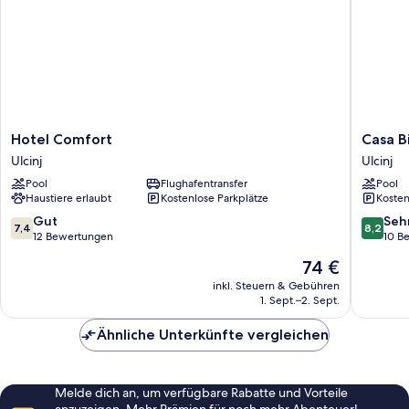
Hotel
Casa
Hotel Comfort
Casa B
Comfort
Bianca
Ulcinj
Ulcinj
Ulcinj
Ulcinj
Pool
Flughafentransfer
Pool
Haustiere erlaubt
Kostenlose Parkplätze
Kosten
7.4
8.2
Gut
Seh
7,4
8,2
von
von
12 Bewertungen
10 B
10,
10,
Der
74 €
Gut,
Sehr
Preis
12
gut,
inkl. Steuern & Gebühren
beträgt
1. Sept.–2. Sept.
Bewertungen
10
74 €
Bewert
Ähnliche Unterkünfte vergleichen
Melde dich an, um verfügbare Rabatte und Vorteile
anzuzeigen. Mehr Prämien für noch mehr Abenteuer!