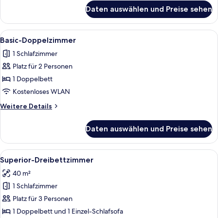
für
Daten auswählen und Preise sehen
Zweibettzimmer
Alle
Ein ordentlich bezogenes Bett mit wei
5
Basic-Doppelzimmer
Fotos
1 Schlafzimmer
für
Platz für 2 Personen
Basic-
Doppelzimmer
1 Doppelbett
anzeigen
Kostenloses WLAN
Weitere
Weitere Details
Details
für
Daten auswählen und Preise sehen
Basic-
Doppelzimmer
Alle
Ein Hotelzimmer mit Bett, Sofa, Ferns
10
Superior-Dreibettzimmer
Fotos
40 m²
für
1 Schlafzimmer
Superior-
Dreibettzimmer
Platz für 3 Personen
anzeigen
1 Doppelbett und 1 Einzel-Schlafsofa