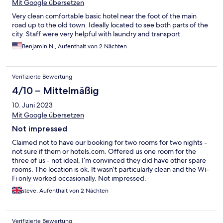
Mit Google übersetzen
Very clean comfortable basic hotel near the foot of the main
road up to the old town. Ideally located to see both parts of the
city. Staff were very helpful with laundry and transport.
Benjamin N., Aufenthalt von 2 Nächten
Verifizierte Bewertung
4/10 – Mittelmäßig
10. Juni 2023
Mit Google übersetzen
Not impressed
Claimed not to have our booking for two rooms for two nights -
not sure if them or hotels.com. Offered us one room for the
three of us - not ideal, I’m convinced they did have other spare
rooms. The location is ok. It wasn’t particularly clean and the Wi-
Fi only worked occasionally. Not impressed.
steve, Aufenthalt von 2 Nächten
Verifizierte Bewertung