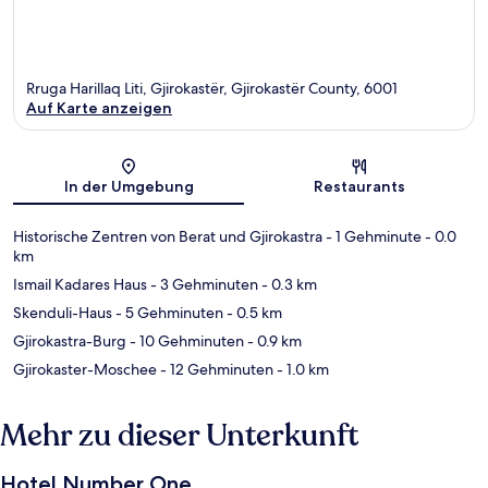
Rruga Harillaq Liti, Gjirokastër, Gjirokastër County, 6001
Auf Karte anzeigen
Karte
In der Umgebung
Restaurants
Historische Zentren von Berat und Gjirokastra
- 1 Gehminute
- 0.0
km
Ismail Kadares Haus
- 3 Gehminuten
- 0.3 km
Skenduli-Haus
- 5 Gehminuten
- 0.5 km
Gjirokastra-Burg
- 10 Gehminuten
- 0.9 km
Gjirokaster-Moschee
- 12 Gehminuten
- 1.0 km
Mehr zu dieser Unterkunft
Hotel Number One