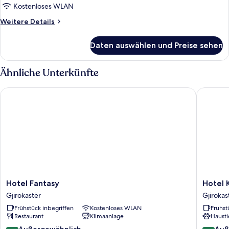
Kostenloses WLAN
Weitere
Weitere Details
Details
für
Daten auswählen und Preise sehen
Superior-
Dreibettzimmer
Ähnliche Unterkünfte
Hotel Fantasy
Hotel Ka
Hotel
Hotel
Hotel Fantasy
Hotel 
Fantasy
Kalemi
Gjirokastër
Gjirokas
Gjirokastër
2
Frühstück inbegriffen
Kostenloses WLAN
Frühst
Gjirokas
Restaurant
Klimaanlage
Hausti
9.4
9.4
Außergewöhnlich
Auß