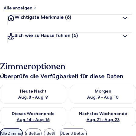
Alle anzeigen
Wichtigste Merkmale
(6)
Sich wie zu Hause fühlen
(6)
Zimmeroptionen
Überprüfe die Verfügbarkeit für diese Daten
Überprüfe die Verfügbarkeit für heute Nacht, Aug. 8 - Aug. 9.
Überprüfe die Verfügbarkeit f
Heute Nacht
Morgen
Aug. 8 - Aug. 9
Aug. 9 - Aug. 10
Überprüfe die Verfügbarkeit für dieses Wochenende, Aug. 14 -
Überprüfe die Verfügbarkeit f
Dieses Wochenende
Nächstes Wochenende
Aug. 14 - Aug. 16
Aug. 21 - Aug. 23
Verfügbare
Alle Zimmer
2 Betten
1 Bett
Über 3 Betten