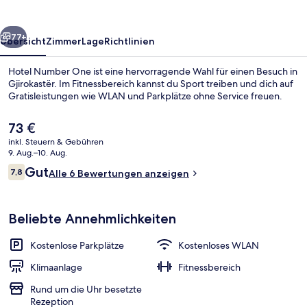
rück
Weiter
77+
Übersicht
Zimmer
Lage
Richtlinien
Hotel Number One ist eine hervorragende Wahl für einen Besuch in
Gjirokastër. Im Fitnessbereich kannst du Sport treiben und dich auf
Gratisleistungen wie WLAN und Parkplätze ohne Service freuen.
Der
73 €
aktuelle
inkl. Steuern & Gebühren
Preis
9. Aug.–10. Aug.
beträgt
Bewertungen
Gut
7,8
Alle 6 Bewertungen anzeigen
73 €.
7,8 von 10.
Daunenbettdecken, Schreibtisch, scha
Beliebte Annehmlichkeiten
Kostenlose Parkplätze
Kostenloses WLAN
Klimaanlage
Fitnessbereich
Rund um die Uhr besetzte
Rezeption