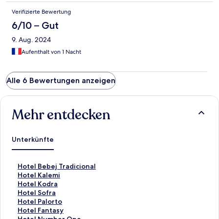
Verifizierte Bewertung
6/10 – Gut
9. Aug. 2024
Aufenthalt von 1 Nacht
Alle 6 Bewertungen anzeigen
Mehr entdecken
Unterkünfte
L
Hotel Bebej Tradicional
i
L
Hotel Kalemi
n
i
L
Hotel Kodra
k
n
i
L
Hotel Sofra
,
k
n
i
L
Hotel Palorto
d
,
k
n
i
L
Hotel Fantasy
e
d
,
k
n
i
L