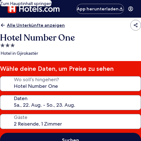
Zum Hauptinhalt springen
App herunterladen
Alle Unterkünfte anzeigen
Hotel Number One
3.0-
Sterne-
Hotel in Gjirokastër
Unterkunft
Wähle deine Daten, um Preise zu sehen
Wo soll’s hingehen?
Daten
Gäste
Suchen