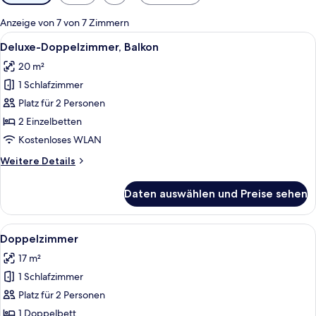
Filter
für
Anzeige von 7 von 7 Zimmern
Zimmer
Alle
Ein Hotelzimmer mit zwei Einzelbetten
6
Deluxe-Doppelzimmer, Balkon
Fotos
20 m²
für
1 Schlafzimmer
Deluxe-
Doppelzimmer,
Platz für 2 Personen
Balkon
2 Einzelbetten
anzeigen
Kostenloses WLAN
Weitere
Weitere Details
Details
für
Daten auswählen und Preise sehen
Deluxe-
Doppelzimmer,
Balkon
Alle
Ein Schlafzimmer mit einem Bett, eine
15
Doppelzimmer
Fotos
17 m²
für
1 Schlafzimmer
Doppelzimmer
anzeigen
Platz für 2 Personen
1 Doppelbett