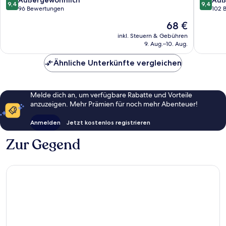
9,4
9,4
von
von
96 Bewertungen
102 
10,
10,
Der
68 €
Außergewöhnlich,
Außerge
Preis
96
102
inkl. Steuern & Gebühren
beträgt
9. Aug.–10. Aug.
Bewertungen
Bewert
68 €
Ähnliche Unterkünfte vergleichen
Melde dich an, um verfügbare Rabatte und Vorteile
anzuzeigen. Mehr Prämien für noch mehr Abenteuer!
Anmelden
Jetzt kostenlos registrieren
Zur Gegend