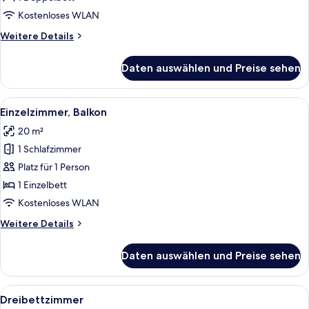
Kostenloses WLAN
Weitere
Weitere Details
Details
für
Daten auswählen und Preise sehen
Doppelzimmer
Alle
Ein Schlafzimmer mit Bett, Fernseher, 
6
Einzelzimmer, Balkon
Fotos
20 m²
für
1 Schlafzimmer
Einzelzimmer,
Balkon
Platz für 1 Person
anzeigen
1 Einzelbett
Kostenloses WLAN
Weitere
Weitere Details
Details
für
Daten auswählen und Preise sehen
Einzelzimmer,
Balkon
Alle
Ein Hotelzimmer mit einem großen Bet
6
Dreibettzimmer
Fotos