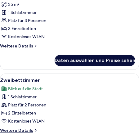
35 m²
für
1 Schlafzimmer
Dreibettzimmer
anzeigen
Platz für 3 Personen
3 Einzelbetten
Kostenloses WLAN
Weitere
Weitere Details
Details
für
Daten auswählen und Preise sehen
Dreibettzimmer
Alle
Ein Hotelzimmer mit zwei Betten, eine
13
Zweibettzimmer
Fotos
Blick auf die Stadt
für
1 Schlafzimmer
Zweibettzimmer
anzeigen
Platz für 2 Personen
2 Einzelbetten
Kostenloses WLAN
Weitere
Weitere Details
Details