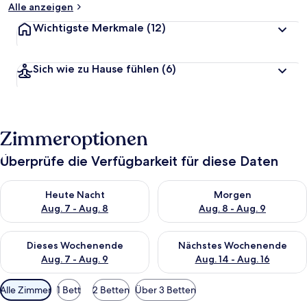
Alle anzeigen
Wichtigste Merkmale
(12)
Sich wie zu Hause fühlen
(6)
Zimmeroptionen
Überprüfe die Verfügbarkeit für diese Daten
Überprüfe die Verfügbarkeit für heute Nacht, Aug. 7 - Aug. 8.
Überprüfe die Verfügbarkeit f
Heute Nacht
Morgen
Aug. 7 - Aug. 8
Aug. 8 - Aug. 9
Überprüfe die Verfügbarkeit für dieses Wochenende, Aug. 7 - 
Überprüfe die Verfügbarkeit f
Dieses Wochenende
Nächstes Wochenende
Aug. 7 - Aug. 9
Aug. 14 - Aug. 16
Verfügbare
Alle Zimmer
1 Bett
2 Betten
Über 3 Betten
Filter