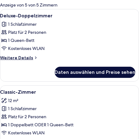
für
Anzeige von 5 von 5 Zimmern
Zimmer
Alle
Ein Hotelzimmer mit einem großen Bet
1
Deluxe-Doppelzimmer
Fotos
1 Schlafzimmer
für
Platz für 2 Personen
Deluxe-
Doppelzimmer
1 Queen-Bett
anzeigen
Kostenloses WLAN
Weitere
Weitere Details
Details
für
Daten auswählen und Preise sehen
Deluxe-
Doppelzimmer
Alle
Ein Hotelzimmer mit einem großen Be
4
Classic-Zimmer
Fotos
12 m²
für
1 Schlafzimmer
Classic-
Zimmer
Platz für 2 Personen
anzeigen
1 Doppelbett ODER 1 Queen-Bett
Kostenloses WLAN