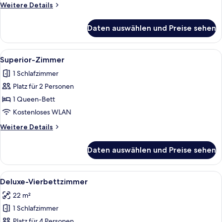
Weitere
Weitere Details
Details
für
Daten auswählen und Preise sehen
Classic-
Zimmer
Alle
Ein Hotelzimmer mit einem großen Bet
3
Superior-Zimmer
Fotos
1 Schlafzimmer
für
Platz für 2 Personen
Superior-
Zimmer
1 Queen-Bett
anzeigen
Kostenloses WLAN
Weitere
Weitere Details
Details
für
Daten auswählen und Preise sehen
Superior-
Zimmer
Alle
Ein Hotelzimmer mit einem Bett, zwei
4
Deluxe-Vierbettzimmer
Fotos
22 m²
für
1 Schlafzimmer
Deluxe-
Vierbettzimmer
Platz für 4 Personen