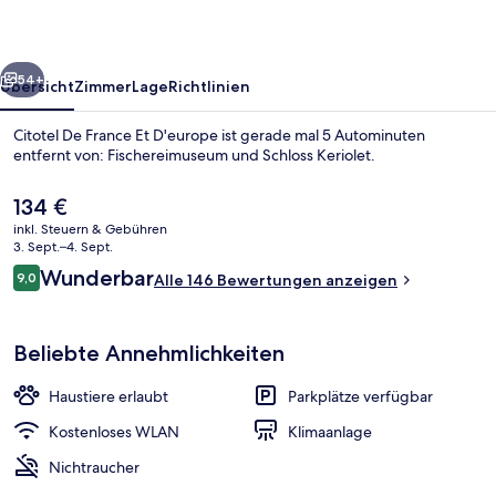
D'europe
rück
Weiter
54+
Übersicht
Zimmer
Lage
Richtlinien
Citotel De France Et D'europe ist gerade mal 5 Autominuten
entfernt von: Fischereimuseum und Schloss Keriolet.
Der
134 €
aktuelle
inkl. Steuern & Gebühren
Preis
3. Sept.–4. Sept.
beträgt
Bewertungen
Wunderbar
9,0
Alle 146 Bewertungen anzeigen
134 €.
9,0 von 10.
Fassade der Unterkunft
Beliebte Annehmlichkeiten
Haustiere erlaubt
Parkplätze verfügbar
Kostenloses WLAN
Klimaanlage
Nichtraucher