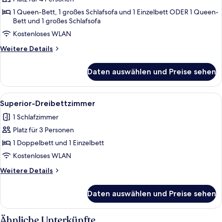
anzeigen
1 Queen-Bett, 1 großes Schlafsofa und 1 Einzelbett ODER 1 Queen-
Bett und 1 großes Schlafsofa
Kostenloses WLAN
Weitere
Weitere Details
Details
für
Daten auswählen und Preise sehen
Deluxe-
Vierbettzimmer
Alle
Superior-Dreibettzimmer | Hochwertig
1
Superior-Dreibettzimmer
Fotos
1 Schlafzimmer
für
Platz für 3 Personen
Superior-
Dreibettzimmer
1 Doppelbett und 1 Einzelbett
anzeigen
Kostenloses WLAN
Weitere
Weitere Details
Details
für
Daten auswählen und Preise sehen
Superior-
Dreibettzimmer
Ähnliche Unterkünfte