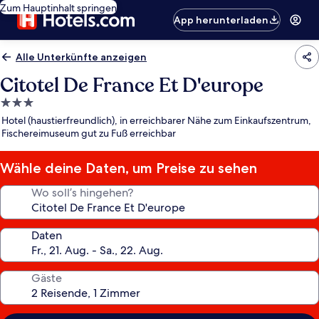
Zum Hauptinhalt springen
App herunterladen
Alle Unterkünfte anzeigen
Citotel De France Et D'europe
3.0-
Sterne-
Hotel (haustierfreundlich), in erreichbarer Nähe zum Einkaufszentrum,
Unterkunft
Fischereimuseum gut zu Fuß erreichbar
Wähle deine Daten, um Preise zu sehen
Wo soll’s hingehen?
Daten
Gäste