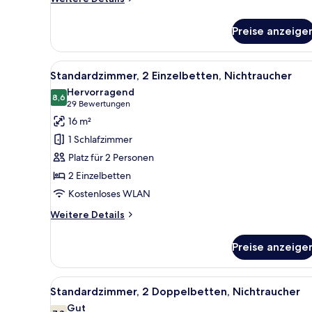
Details
für
Preise anzeige
Standard
Single
Room
Alle
Ein Hotelzimmer mit zwei Bett
8
Standardzimmer, 2 Einzelbetten, Nichtraucher
Fotos
Hervorragend
für
8,6
8,6 von 10
(29
29 Bewertungen
Standardzimmer,
Bewertungen)
16 m²
2 Einzelbetten,
1 Schlafzimmer
Nichtraucher
Platz für 2 Personen
anzeigen
2 Einzelbetten
Kostenloses WLAN
Weitere
Weitere Details
Details
für
Preise anzeige
Standardzimmer,
2 Einzelbetten,
Nichtraucher
Alle
Ein Hotelzimmer mit zwei Bett
9
Standardzimmer, 2 Doppelbetten, Nichtraucher
Fotos
Gut