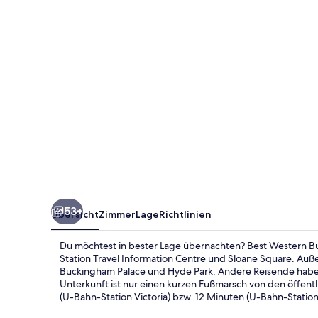
Rd
53+
Übersicht
Zimmer
Lage
Richtlinien
Du möchtest in bester Lage übernachten? Best Western Buc
Station Travel Information Centre und Sloane Square. Auß
Buckingham Palace und Hyde Park. Andere Reisende haben v
Unterkunft ist nur einen kurzen Fußmarsch von den öffent
(U-Bahn-Station Victoria) bzw. 12 Minuten (U-Bahn-Station