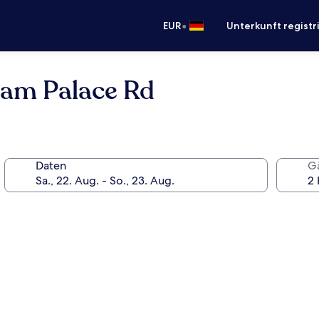
•
EUR
Unterkunft registr
ham Palace Rd
Daten
G