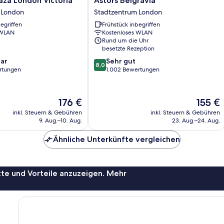
laza London Victoria
Astors Belgravia
Belgravia
 London
Stadtzentrum London
Stadtzentrum
egriffen
Frühstück inbegriffen
London
 WLAN
Kostenloses WLAN
Rund um die Uhr
besetzte Rezeption
8.0
ar
Sehr gut
8,0
von
rtungen
1.002 Bewertungen
10,
Sehr
gut,
Der
Der
176 €
155 €
1.002
Preis
Preis
inkl. Steuern & Gebühren
inkl. Steuern & Gebühren
Bewertungen
beträgt
beträgt
9. Aug.–10. Aug.
23. Aug.–24. Aug.
176 €
155 €
Ähnliche Unterkünfte vergleichen
te und Vorteile anzuzeigen. Mehr