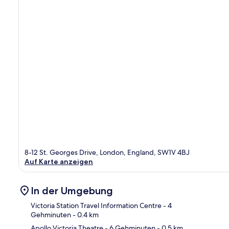
8-12 St. Georges Drive, London, England, SW1V 4BJ
Auf Karte anzeigen
In der Umgebung
Victoria Station Travel Information Centre
- 4
Gehminuten
- 0.4 km
Apollo Victoria Theatre
- 6 Gehminuten
- 0.5 km