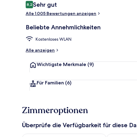
Bewertungen
Sehr gut
8,2
8,2 von 10.
Alle 1.005 Bewertungen anzeigen
Standardzimm
Beliebte Annehmlichkeiten
Kostenloses WLAN
Alle anzeigen
Wichtigste Merkmale
(9)
Für Familien
(6)
Zimmeroptionen
Überprüfe die Verfügbarkeit für diese D
Überprüfe die Verfügbarkeit für heute Nacht, Aug. 8
Überprüfe die