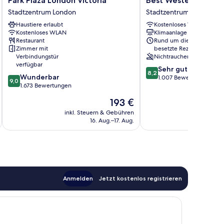
Park Plaza London Victoria
Best Western Victori
Plaza
Western
Stadtzentrum London
Stadtzentrum London
London
Victoria
Haustiere erlaubt
Kostenloses WLAN
Victoria
Palace
Kostenloses WLAN
Klimaanlage
Stadtzentrum
Stadtzentrum
Restaurant
Rund um die Uhr
London
London
Zimmer mit
besetzte Rezeption
Verbindungstür
Nichtraucher
verfügbar
8.2
Sehr gut
8,2
9.0
Wunderbar
von
1.007 Bewertungen
9,0
von
1.673 Bewertungen
10,
10,
Sehr
Der
193 €
Wunderbar,
gut,
Preis
1.673
inkl. Steuern & Gebühren
inkl. S
1.007
beträgt
16. Aug.–17. Aug.
Bewertungen
Bewertungen
193 €
Anmelden
Jetzt kostenlos registrieren