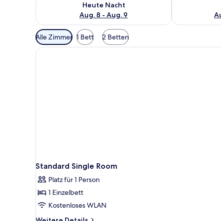
Heute Nacht
Aug. 8 - Aug. 9
Au
Verfügbare
Alle Zimmer
1 Bett
2 Betten
Filter
für
Zimmer
Standard Single Room
Platz für 1 Person
1 Einzelbett
Kostenloses WLAN
Weitere
Weitere Details