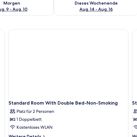
Morgen
Dieses Wochenende
g. 9 - Aug. 10
Aug. 14 - Aug. 16
Standard Room With Double Bed-Non-Smoking
S
Platz für 2 Personen
1 Doppelbett
Kostenloses WLAN
Weitere
We
Weitere Details
We