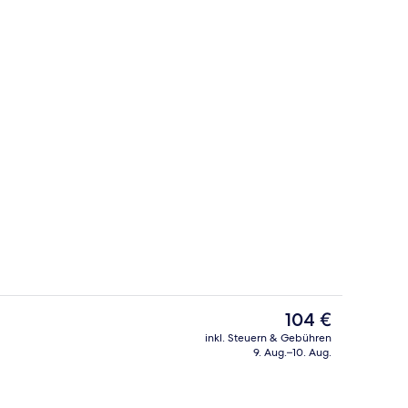
Tägliches kontinentales Frühstück g
Der
104 €
aktuelle
inkl. Steuern & Gebühren
Preis
9. Aug.–10. Aug.
ich
Außenbereich
beträgt
104 €.