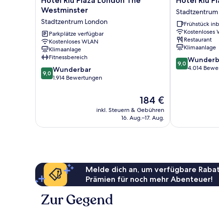
Hotel Riu Plaza London The
Hotel Riu P
Riu
Riu
Westminster
Stadtzentrum
Plaza
Plaza
Stadtzentrum London
Frühstück inb
London
London
Kostenloses
The
Parkplätze verfügbar
Victoria
Restaurant
Kostenloses WLAN
Westminster
Stadtzentrum
Klimaanlage
Klimaanlage
Stadtzentrum
London
Fitnessbereich
9.0
Wunderb
London
9,0
von
4.014 Bewe
9.0
Wunderbar
9,0
10,
von
1.914 Bewertungen
Wunderbar,
10,
4.014
Wunderbar,
Der
184 €
Bewertungen
1.914
Preis
inkl. Steuern & Gebühren
Bewertungen
beträgt
16. Aug.–17. Aug.
184 €
Melde dich an, um verfügbare Rabat
Prämien für noch mehr Abenteuer!
Zur Gegend