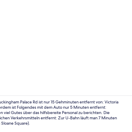
Rezeption
kingham Palace Rd ist nur 15 Gehminuten entfernt von: Victoria
erdem ist Folgendes mit dem Auto nur 5 Minuten entfernt:
iel Gutes über das hilfsbereite Personal zu berichten. Die
Tagungsbere
lichen Verkehrsmitteln entfernt: Zur U-Bahn läuft man 7 Minuten
 Sloane Square).