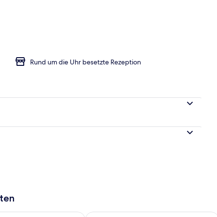
er, 2 Einzelbetten, Nichtraucher | Zimmersafe, Schreibtisch, kostenlose Ba
Rund um die Uhr besetzte Rezeption
aten
 - Aug. 9.
 Verfügbarkeit für morgen, Aug. 9 - Aug. 10.
Überprüfe die Verfügbarkeit für dies