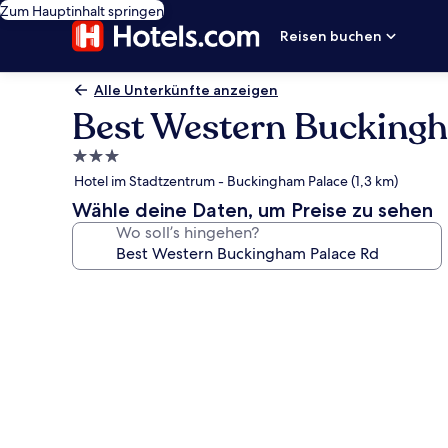
Zum Hauptinhalt springen
Reisen buchen
Alle Unterkünfte anzeigen
Best Western Bucking
3.0-
Sterne-
Hotel im Stadtzentrum - Buckingham Palace (1,3 km)
Unterkunft
Wähle deine Daten, um Preise zu sehen
Wo soll’s hingehen?
Fotogalerie
von
Best
Western
Buckingham
Palace