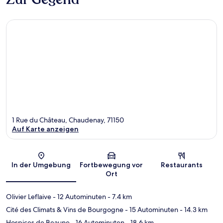
1 Rue du Château, Chaudenay, 71150
Auf Karte anzeigen
Karte
In der Umgebung
Fortbewegung vor
Restaurants
Ort
Olivier Leflaive
- 12 Autominuten
- 7.4 km
Cité des Climats & Vins de Bourgogne
- 15 Autominuten
- 14.3 km
Hospices de Beaune
- 16 Autominuten
- 18.6 km