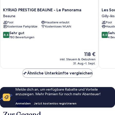
KYRIAD
Les
KYRIAD PRESTIGE BEAUNE - Le Panorama
Les So
PRESTIGE
Sources
Beaune
Gilly-lè
BEAUNE
de
Pool
Haustiere erlaubt
Pool
-
Vougeo
Kostenlose Parkplätze
Kostenloses WLAN
Hausti
Le
Gilly-
Panorama
lès-
8.4
8.0
Sehr gut
Seh
8,4
8,0
Beaune
Cîteaux
von
von
780 Bewertungen
4 Be
10,
10,
Sehr
Sehr
gut,
gut,
Der
118 €
780
4
Preis
inkl. Steuern & Gebühren
Bewertungen
Bewert
beträgt
31. Aug.–1. Sept.
118 €
Ähnliche Unterkünfte vergleichen
Melde dich an, um verfügbare Rabatte und Vorteile
anzuzeigen. Mehr Prämien für noch mehr Abenteuer!
Anmelden
Jetzt kostenlos registrieren
Zur Gegend