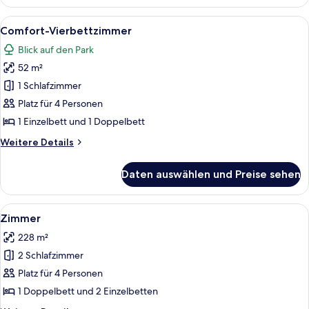
Alle
Ein Schlafzimmer mit Holzboden, eine
5
Comfort-Vierbettzimmer
Fotos
Blick auf den Park
für
52 m²
Comfort-
Vierbettzimmer
1 Schlafzimmer
anzeigen
Platz für 4 Personen
1 Einzelbett und 1 Doppelbett
Weitere
Weitere Details
Details
für
Daten auswählen und Preise sehen
Comfort-
Vierbettzimmer
Alle
Ein Badezimmer mit einem weißen Was
10
Zimmer
Fotos
228 m²
für
2 Schlafzimmer
Zimmer
anzeigen
Platz für 4 Personen
1 Doppelbett und 2 Einzelbetten