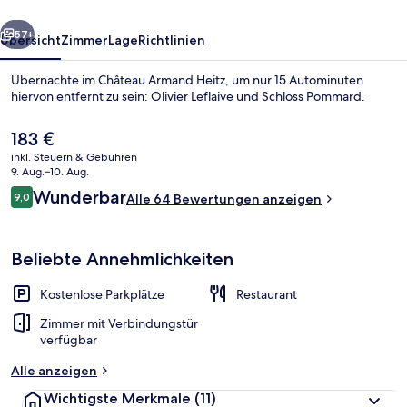
rück
Weiter
57+
Übersicht
Zimmer
Lage
Richtlinien
Übernachte im Château Armand Heitz, um nur 15 Autominuten
hiervon entfernt zu sein: Olivier Leflaive und Schloss Pommard.
Der
183 €
aktuelle
inkl. Steuern & Gebühren
Preis
9. Aug.–10. Aug.
beträgt
Bewertungen
Wunderbar
9,0
Alle 64 Bewertungen anzeigen
183 €.
9,0 von 10.
Sitzecke in der Lobby
Beliebte Annehmlichkeiten
Kostenlose Parkplätze
Restaurant
Zimmer mit Verbindungstür
verfügbar
Alle anzeigen
Wichtigste Merkmale
(11)