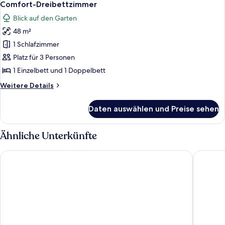
4
Comfort-Dreibettzimmer
Fotos
Blick auf den Garten
für
48 m²
Comfort-
Dreibettzimmer
1 Schlafzimmer
anzeigen
Platz für 3 Personen
1 Einzelbett und 1 Doppelbett
Weitere
Weitere Details
Details
für
Daten auswählen und Preise sehen
Comfort-
Dreibettzimmer
Ähnliche Unterkünfte
KYRIAD PRESTIGE BEAUNE - Le Panorama
Les Sour