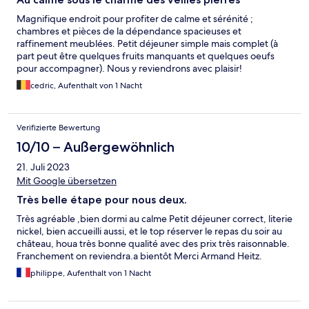
Magnifique endroit pour profiter de calme et sérénité ;
chambres et pièces de la dépendance spacieuses et
raffinement meublées. Petit déjeuner simple mais complet (à
part peut être quelques fruits manquants et quelques oeufs
pour accompagner). Nous y reviendrons avec plaisir!
cedric, Aufenthalt von 1 Nacht
Verifizierte Bewertung
10/10 – Außergewöhnlich
21. Juli 2023
Mit Google übersetzen
Très belle étape pour nous deux.
Très agréable ,bien dormi au calme Petit déjeuner correct, literie
nickel, bien accueilli aussi, et le top réserver le repas du soir au
château, houa très bonne qualité avec des prix très raisonnable.
Franchement on reviendra.a bientôt Merci Armand Heitz.
philippe, Aufenthalt von 1 Nacht