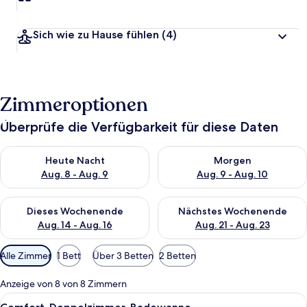
Sich wie zu Hause fühlen
(4)
Zimmeroptionen
Überprüfe die Verfügbarkeit für diese Daten
Überprüfe die Verfügbarkeit für heute Nacht, Aug. 8 - Aug. 9.
Überprüfe die Verfügbarkeit f
Heute Nacht
Morgen
Aug. 8 - Aug. 9
Aug. 9 - Aug. 10
Überprüfe die Verfügbarkeit für dieses Wochenende, Aug. 14 -
Überprüfe die Verfügbarkeit f
Dieses Wochenende
Nächstes Wochenende
Aug. 14 - Aug. 16
Aug. 21 - Aug. 23
Verfügbare
Alle Zimmer
1 Bett
Über 3 Betten
2 Betten
Filter
für
Anzeige von 8 von 8 Zimmern
Zimmer
Alle
Ein ordentlich bezogenes Bett mit we
5