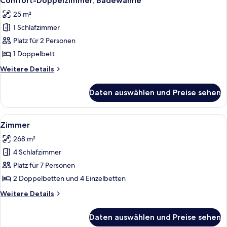
Comfort-Doppelzimmer, Badewanne
Fotos
25 m²
für
1 Schlafzimmer
Comfort-
Doppelzimmer,
Platz für 2 Personen
Badewanne
1 Doppelbett
anzeigen
Weitere
Weitere Details
Details
für
Daten auswählen und Preise sehen
Comfort-
Doppelzimmer,
Badewanne
Alle
Ein Zimmer mit Holzboden, Kamin, ei
12
Zimmer
Fotos
268 m²
für
4 Schlafzimmer
Zimmer
anzeigen
Platz für 7 Personen
2 Doppelbetten und 4 Einzelbetten
Weitere
Weitere Details
Details
für
Daten auswählen und Preise sehen
Zimmer