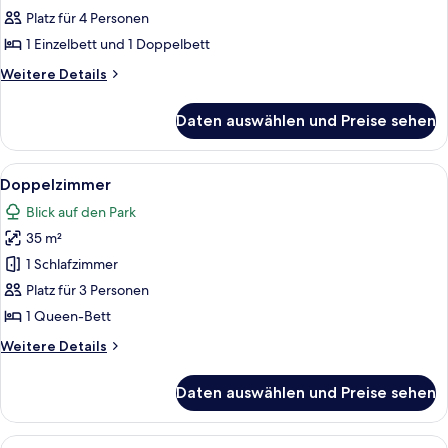
anzeigen
Platz für 4 Personen
1 Einzelbett und 1 Doppelbett
Weitere
Weitere Details
Details
für
Daten auswählen und Preise sehen
Familien-
Vierbettzimmer
Alle
Ein Schlafzimmer mit einem großen B
5
Doppelzimmer
Fotos
Blick auf den Park
für
35 m²
Doppelzimmer
anzeigen
1 Schlafzimmer
Platz für 3 Personen
1 Queen-Bett
Weitere
Weitere Details
Details
für
Daten auswählen und Preise sehen
Doppelzimmer
Alle
Ein Zimmer mit Kamin, Spiegel, Kleide