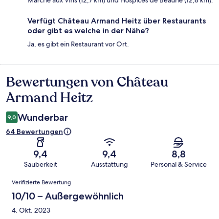
Marché aux Vins (12,7 km) und Hospices de Beaune (12,8 km).
Verfügt Château Armand Heitz über Restaurants
oder gibt es welche in der Nähe?
Ja, es gibt ein Restaurant vor Ort.
Bewertungen von Château
Bewertungen
Armand Heitz
Wunderbar
9,0
64 Bewertungen
9,4
9,4
8,8
Sauberkeit
Ausstattung
Personal & Service
Bewertungen
Verifizierte Bewertung
10/10 – Außergewöhnlich
4. Okt. 2023