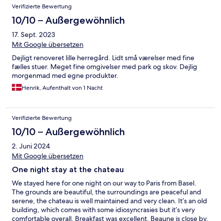
Verifizierte Bewertung
10/10 – Außergewöhnlich
17. Sept. 2023
Mit Google übersetzen
Dejligt renoveret lille herregård. Lidt små værelser med fine
fælles stuer. Meget fine omgivelser med park og skov. Dejlig
morgenmad med egne produkter.
Henrik, Aufenthalt von 1 Nacht
Verifizierte Bewertung
10/10 – Außergewöhnlich
2. Juni 2024
Mit Google übersetzen
One night stay at the chateau
We stayed here for one night on our way to Paris from Basel.
The grounds are beautiful, the surroundings are peaceful and
serene, the chateau is well maintained and very clean. It’s an old
building, which comes with some idiosyncrasies but it’s very
comfortable overall. Breakfast was excellent. Beaune is close by.