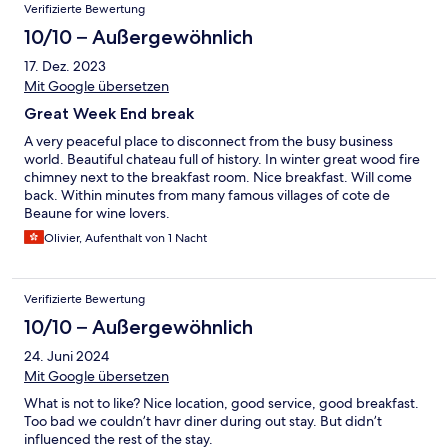
Verifizierte Bewertung
10/10 – Außergewöhnlich
17. Dez. 2023
Mit Google übersetzen
Great Week End break
A very peaceful place to disconnect from the busy business
world. Beautiful chateau full of history. In winter great wood fire
chimney next to the breakfast room. Nice breakfast. Will come
back. Within minutes from many famous villages of cote de
Beaune for wine lovers.
Olivier, Aufenthalt von 1 Nacht
Verifizierte Bewertung
10/10 – Außergewöhnlich
24. Juni 2024
Mit Google übersetzen
What is not to like? Nice location, good service, good breakfast.
Too bad we couldn’t havr diner during out stay. But didn’t
influenced the rest of the stay.