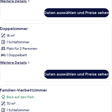
Weitere
Weitere Details
Details
für
Daten auswählen und Preise sehen
Zimmer
Alle
Ein Schlafzimmer mit Bett, Stuhl, Kam
4
Doppelzimmer
Fotos
18 m²
für
1 Schlafzimmer
Doppelzimmer
anzeigen
Platz für 2 Personen
1 Doppelbett
Weitere
Weitere Details
Details
für
Daten auswählen und Preise sehen
Doppelzimmer
Alle
Ein Schlafzimmer mit Holzboden, eine
7
Familien-Vierbettzimmer
Fotos
Blick auf den Park
für
70 m²
Familien-
Vierbettzimmer
1 Schlafzimmer