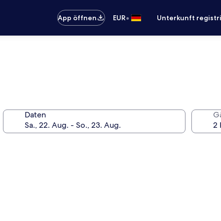
•
App öffnen
EUR
Unterkunft registr
Daten
G