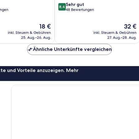
8.4
Sehr gut
8,4
von
ungen
48 Bewertungen
10,
Sehr
Der
Der
18 €
32 €
gut,
Preis
Preis
48
inkl. Steuern & Gebühren
inkl. Steuern & Gebühren
beträgt
beträgt
Bewertungen
25. Aug.–26. Aug.
27. Aug.–28. Aug.
18 €
32 €
Ähnliche Unterkünfte vergleichen
te und Vorteile anzuzeigen. Mehr