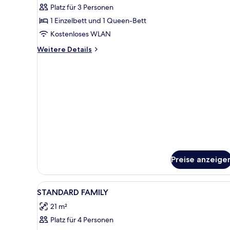
Platz für 3 Personen
Standard-
Dreibettzimmer
1 Einzelbett und 1 Queen-Bett
anzeigen
Kostenloses WLAN
Weitere
Weitere Details
Details
für
Standard-
Dreibettzimmer
Preise anzeige
Alle
Ein Zimmer mit einem Bett, ein
2
STANDARD FAMILY
Fotos
21 m²
für
Platz für 4 Personen
STANDARD