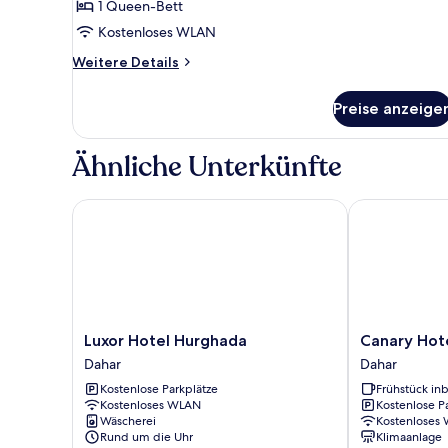
FAMILY
1 Queen-Bett
anzeigen
Kostenloses WLAN
Weitere
Weitere Details
Details
für
Preise anzeige
STANDARD
FAMILY
Ähnliche Unterkünfte
Luxor Hotel Hurghada
Canary Hotel
Luxor
Canary
Luxor Hotel Hurghada
Canary Hot
Hotel
Hotel
Dahar
Dahar
Hurghada
Dahar
Kostenlose Parkplätze
Frühstück inb
Dahar
Kostenloses WLAN
Kostenlose P
Wäscherei
Kostenloses
Rund um die Uhr
Klimaanlage