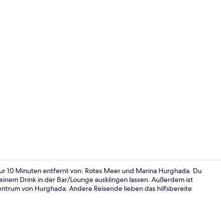
Standard-Dr
ur 10 Minuten entfernt von: Rotes Meer und Marina Hurghada. Du
einem Drink in der Bar/Lounge ausklingen lassen. Außerdem ist
zentrum von Hurghada. Andere Reisende lieben das hilfsbereite
Standard-Do