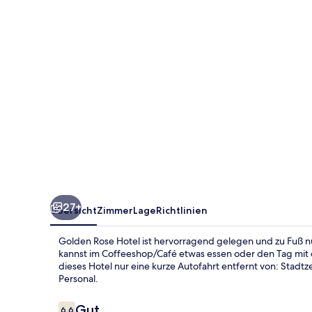
27+
Übersicht
Zimmer
Lage
Richtlinien
Golden Rose Hotel ist hervorragend gelegen und zu Fuß n
kannst im Coffeeshop/Café etwas essen oder den Tag mit 
dieses Hotel nur eine kurze Autofahrt entfernt von: Stadt
Personal.
Bewertungen
Gut
6,6