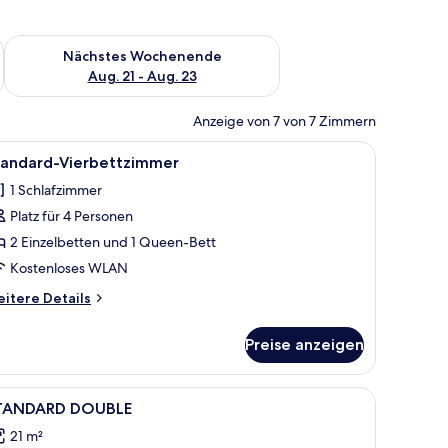
es Wochenende, Aug. 14 - Aug. 16.
Überprüfe die Verfügbarkeit für nächstes Wochenende, Aug. 2
Nächstes Wochenende
Aug. 21 - Aug. 23
Anzeige von 7 von 7 Zimmern
tadt.
en, einer Wandlampe, einem Wandbild und Blick ins Freie.
le
Ein Schlafzimmer mit einem Holzbett, einem N
7
tandard-Vierbettzimmer
otos
1 Schlafzimmer
ür
Platz für 4 Personen
tandard-
ierbettzimmer
2 Einzelbetten und 1 Queen-Bett
nzeigen
Kostenloses WLAN
itere
itere Details
tails
r
Preise anzeigen
andard-
erbettzimmer
 mit orangenen Vorhängen.
le
Ein Schlafzimmer mit Bett, Fenster, Balkon un
2
TANDARD DOUBLE
otos
21 m²
ür