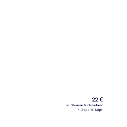
eibettzimmer | Kostenloses WLAN
Blick von der Unterkunft
Der
22 €
aktuelle
inkl. Steuern & Gebühren
Preis
4. Sept.–5. Sept.
ppelzimmer | Ausblick vom Zimmer
Innenbereich
beträgt
22 €.