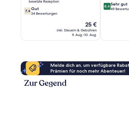
besetzte Rezeption
8.4
Sehr gut
8,4
7.4
Gut
von
49 Bewert
7,4
von
34 Bewertungen
10,
10,
Sehr
Der
25 €
Gut,
gut,
Preis
34
49
inkl. Steuern & Gebühren
beträgt
Bewertungen
Bewertungen
9. Aug.–10. Aug.
25 €
Melde dich an, um verfügbare Rabat
Prämien für noch mehr Abenteuer!
Zur Gegend