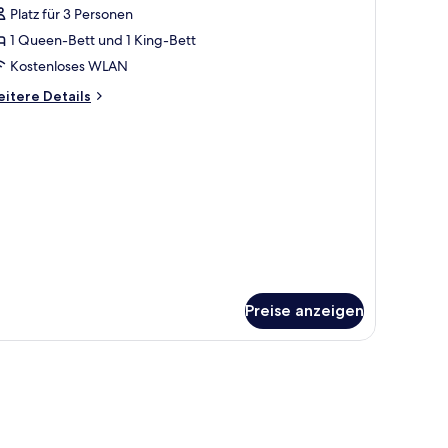
Platz für 3 Personen
TANDARD
OUBLE
1 Queen-Bett und 1 King-Bett
nzeigen
Kostenloses WLAN
itere
itere Details
tails
r
TANDARD
OUBLE
Preise anzeigen