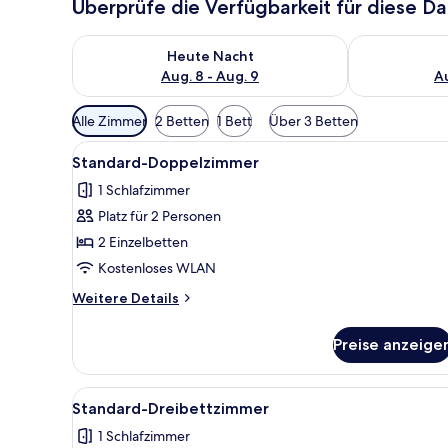
Überprüfe die Verfügbarkeit für diese D
Überprüfe die Verfügbarkeit für heute Nacht, Aug. 8
Überprüfe die
Heute Nacht
Aug. 8 - Aug. 9
Au
Verfügbare
Alle Zimmer
2 Betten
1 Bett
Über 3 Betten
Filter
Alle
Ein Hotelzimmer mit Bett, Nach
für
5
Standard-Doppelzimmer
Fotos
Zimmer
1 Schlafzimmer
für
Platz für 2 Personen
Standard-
Doppelzimmer
2 Einzelbetten
anzeigen
Kostenloses WLAN
Weitere
Weitere Details
Details
für
Preise anzeige
Standard-
Doppelzimmer
Alle
Ein Hotelzimmer mit zwei höl
5
Standard-Dreibettzimmer
Fotos
1 Schlafzimmer
für