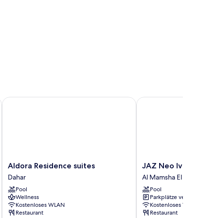
Aldora Residence suites
JAZ Neo Ivory
Aldora
JAZ
Aldora Residence suites
JAZ Neo Ivory
Residence
Neo
Dahar
Al Mamsha El Seyahi
suites
Ivory
Pool
Pool
Dahar
Al
Wellness
Parkplätze verfügbar
Mamsha
Kostenloses WLAN
Kostenloses WLAN
El
Restaurant
Restaurant
Seyahi