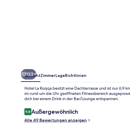
122+
Übersicht
Zimmer
Lage
Richtlinien
Hotel La Roqqa besitzt eine Dachterrasse und ist nur 6,9 
im rund um die Uhr geöffneten Fitnessbereich ausgepowert
dich bei einem Drink in der Bar/Lounge entspannen.
Bewertungen
Außergewöhnlich
9,8
9,8 von 10.
Alle 49 Bewertungen anzeigen