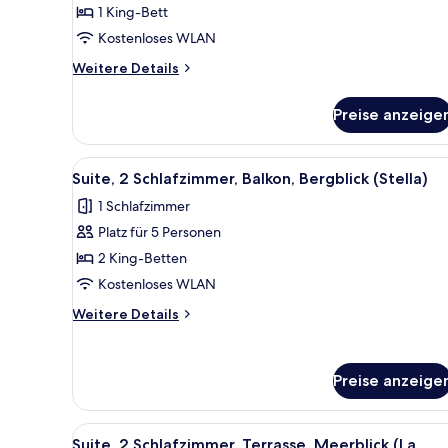
(Maremma)
1 King-Bett
anzeigen
Kostenloses WLAN
Weitere
Weitere Details
Details
für
Preise anzeige
Deluxe-
Doppelzimmer,
Terrasse,
Alle
Ein modernes Hotelzimmer mit 
8
Gartenblick
Suite, 2 Schlafzimmer, Balkon, Bergblick (Stella)
Fotos
(Maremma)
1 Schlafzimmer
für
Platz für 5 Personen
Suite,
2 Schlafzimmer,
2 King-Betten
Balkon,
Kostenloses WLAN
Bergblick
Weitere
Weitere Details
(Stella)
Details
anzeigen
für
Suite,
Preise anzeige
2 Schlafzimmer,
Balkon,
Bergblick
Alle
Ein Hotelzimmer mit Balkon, e
(Stella)
14
Suite, 2 Schlafzimmer, Terrasse, Meerblick (La