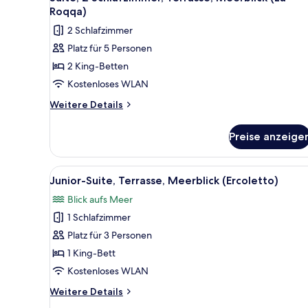
Fotos
Roqqa)
für
2 Schlafzimmer
Suite,
Platz für 5 Personen
2 Schlafzimmer,
2 King-Betten
Terrasse,
Meerblick
Kostenloses WLAN
(La
Weitere
Weitere Details
Roqqa)
Details
für
anzeigen
Preise anzeige
Suite,
2 Schlafzimmer,
Terrasse,
Alle
Ein Hotelzimmer mit einem gro
4
Meerblick
Junior-Suite, Terrasse, Meerblick (Ercoletto)
Fotos
(La
Blick aufs Meer
Roqqa)
für
1 Schlafzimmer
Junior-
Suite,
Platz für 3 Personen
Terrasse,
1 King-Bett
Meerblick
Kostenloses WLAN
(Ercoletto)
Weitere
Weitere Details
anzeigen
Details