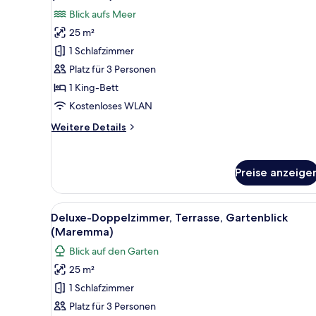
für
Blick aufs Meer
Deluxe-
25 m²
Doppelzimmer,
1 Schlafzimmer
Balkon,
Meerblick
Platz für 3 Personen
(Maremma)
1 King-Bett
anzeigen
Kostenloses WLAN
Weitere
Weitere Details
Details
für
Deluxe-
Preise anzeige
Doppelzimmer,
Balkon,
Meerblick
Alle
Ein modernes Schlafzimmer mit
4
(Maremma)
Deluxe-Doppelzimmer, Terrasse, Gartenblick
Fotos
(Maremma)
für
Blick auf den Garten
Deluxe-
25 m²
Doppelzimmer,
1 Schlafzimmer
Terrasse,
Gartenblick
Platz für 3 Personen