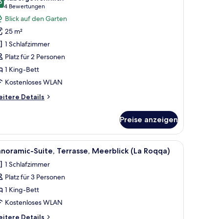
ür
6
9,6 von 10
(4
4 Bewertungen
oppelzimmer,
Bewertungen)
Blick auf den Garten
alkon,
25 m²
artenblick
1 Schlafzimmer
Argentario)
Platz für 2 Personen
nzeigen
1 King-Bett
Kostenloses WLAN
itere
itere Details
tails
r
Preise anzeigen
ppelzimmer,
lkon,
rtenblick
einen Nachttisch.
her, Balkon mit rotem Sonnenschirm und Blick auf die Stadt.
le
Ein Hotelzimmer mit Balkon, einem Bett, zwe
8
rgentario)
noramic-Suite, Terrasse, Meerblick (La Roqqa)
otos
1 Schlafzimmer
ür
Platz für 3 Personen
anoramic-
ite,
1 King-Bett
errasse,
Kostenloses WLAN
eerblick
itere
itere Details