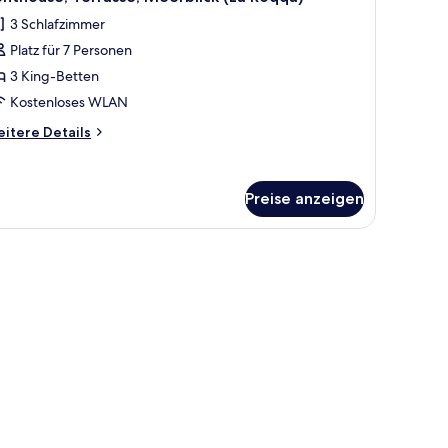
otos
ulinaccio)
3 Schlafzimmer
ür
Platz für 7 Personen
enthouse,
errasse,
3 King-Betten
eerblick
Kostenloses WLAN
La
itere
itere Details
oqqa)
tails
nzeigen
r
nthouse,
Preise anzeigen
rrasse,
erblick
a
ür.
qqa)