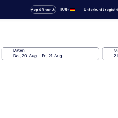
•
App öffnen
EUR
Unterkunft registr
Daten
G