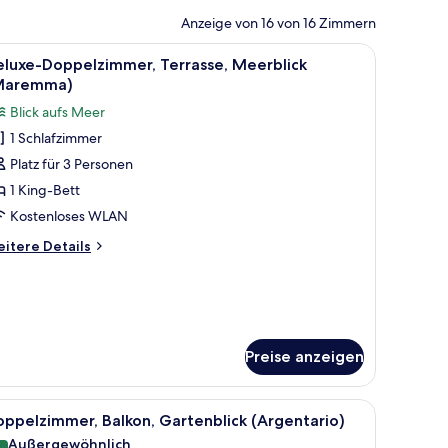
Anzeige von 16 von 16 Zimmern
uch, einem Bett, einem Nachttisch und Blick ins Freie vom Balkon aus.
le
Ein Hotelzimmer mit Bett, Schreibtisch, Stuh
8
eluxe-Doppelzimmer, Terrasse, Meerblick
otos
Maremma)
ür
Blick aufs Meer
eluxe-
1 Schlafzimmer
oppelzimmer,
Platz für 3 Personen
errasse,
eerblick
1 King-Bett
Maremma)
Kostenloses WLAN
nzeigen
itere
itere Details
tails
r
luxe-
ppelzimmer,
rrasse,
erblick
Preise anzeigen
Maremma)
t, einer Sitzecke mit Stühlen und Blick auf eine Hügelkuppe.
le
Ein modernes Hotelzimmer mit einem großen B
8
ppelzimmer, Balkon, Gartenblick (Argentario)
otos
Außergewöhnlich