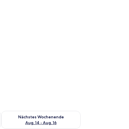
es Wochenende, Aug. 7 - Aug. 9.
Überprüfe die Verfügbarkeit für nächstes Wochenende, Aug. 1
Nächstes Wochenende
Aug. 14 - Aug. 16