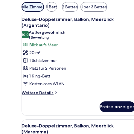
Verfügbare
Alle Zimmer
1 Bett
2 Betten
Über 3 Betten
Filter
Alle
Ein Hotelzimmer mit Bett, Schr
für
7
Deluxe-Doppelzimmer, Balkon, Meerblick
Fotos
Zimmer
(Argentario)
für
Außergewöhnlich
10,0
Deluxe-
10,0 von 10
(1
1 Bewertung
Doppelzimmer,
Bewertung)
Blick aufs Meer
Balkon,
20 m²
Meerblick
1 Schlafzimmer
(Argentario)
Platz für 2 Personen
anzeigen
1 King-Bett
Kostenloses WLAN
Weitere
Weitere Details
Details
für
Preise anzeige
Deluxe-
Doppelzimmer,
Balkon,
Alle
Ein Hotelzimmer mit einem gro
6
Meerblick
Deluxe-Doppelzimmer, Balkon, Meerblick
Fotos
(Argentario)
(Maremma)