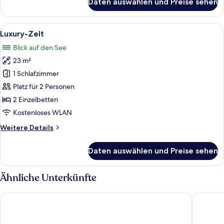
Daten auswählen und Preise sehen
Manor
House
2
Alle
Ein Zeltraum mit Bett, Holzstühlen, ein
30
Luxury-Zelt
Fotos
Blick auf den See
für
23 m²
Luxury-
Zelt
1 Schlafzimmer
anzeigen
Platz für 2 Personen
2 Einzelbetten
Kostenloses WLAN
Weitere
Weitere Details
Details
für
Daten auswählen und Preise sehen
Luxury-
Zelt
Ähnliche Unterkünfte
Nyati Safari Lodge
Little Af