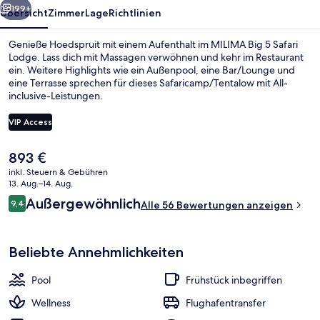
199+
Übersicht
Zimmer
Lage
Richtlinien
Genieße Hoedspruit mit einem Aufenthalt im MILIMA Big 5 Safari
Lodge. Lass dich mit Massagen verwöhnen und kehr im Restaurant
ein. Weitere Highlights wie ein Außenpool, eine Bar/Lounge und
eine Terrasse sprechen für dieses Safaricamp/Tentalow mit All-
inclusive-Leistungen.
VIP Access
Der
893 €
Außenpool
aktuelle
inkl. Steuern & Gebühren
Preis
13. Aug.–14. Aug.
beträgt
Bewertungen
Außergewöhnlich
9,4
Alle 56 Bewertungen anzeigen
893 €.
9,4 von 10.
Beliebte Annehmlichkeiten
Pool
Frühstück inbegriffen
Wellness
Flughafentransfer