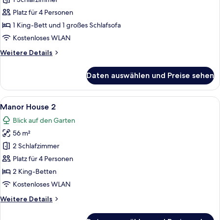
House
1
Platz für 4 Personen
anzeigen
1 King-Bett und 1 großes Schlafsofa
Kostenloses WLAN
Weitere
Weitere Details
Details
für
Daten auswählen und Preise sehen
Manor
House
1
Alle
Ein Zimmer mit einem Bett, einem Schr
15
Manor House 2
Fotos
Blick auf den Garten
für
56 m²
Manor
House
2 Schlafzimmer
2
Platz für 4 Personen
anzeigen
2 King-Betten
Kostenloses WLAN
Weitere
Weitere Details
Details
für