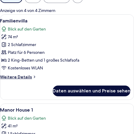
Filter
für
Anzeige von 4 von 4 Zimmern
Zimmer
Alle
Ein Schlafzimmer mit einem Himmelbet
28
Familienvilla
Fotos
Blick auf den Garten
für
74 m²
Familienvilla
anzeigen
2 Schlafzimmer
Platz für 6 Personen
2 King-Betten und 1 großes Schlafsofa
Kostenloses WLAN
Weitere
Weitere Details
Details
für
Daten auswählen und Preise sehen
Familienvilla
Alle
Ein Schlafzimmer mit Bett, Nachttisch
16
Manor House 1
Fotos
Blick auf den Garten
für
41 m²
Manor
1 Schlafzimmer