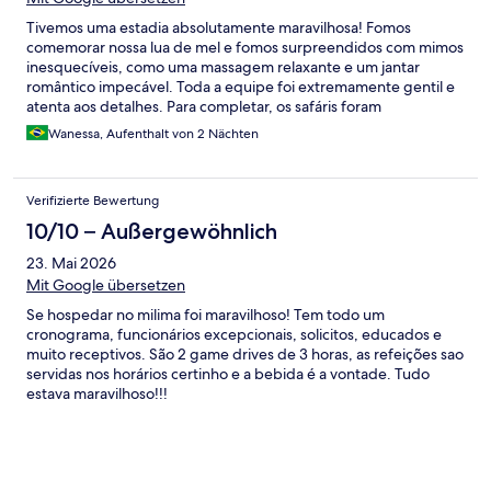
Tivemos uma estadia absolutamente maravilhosa! Fomos
comemorar nossa lua de mel e fomos surpreendidos com mimos
inesquecíveis, como uma massagem relaxante e um jantar
romântico impecável. Toda a equipe foi extremamente gentil e
atenta aos detalhes. Para completar, os safáris foram
espetaculares e superaram todas as expectativas.
Wanessa, Aufenthalt von 2 Nächten
Recomendamos de olhos fechados!
Verifizierte Bewertung
10/10 – Außergewöhnlich
23. Mai 2026
Mit Google übersetzen
Se hospedar no milima foi maravilhoso! Tem todo um
cronograma, funcionários excepcionais, solicitos, educados e
muito receptivos. São 2 game drives de 3 horas, as refeições sao
servidas nos horários certinho e a bebida é a vontade. Tudo
estava maravilhoso!!!