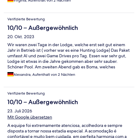
Virginia, Aufenthalt von 2 Nächten
wieder - etwas negatives fällt mich nicht ein!
Verifizierte Bewertung
10/10 – Außergewöhnlich
20. Okt. 2023
Wir waren zwei Tage in der Lodge, welche erst seit gut einem
Jahr in Betrieb ist ( vorher war es eine Hunting Lodge) Das Paket
umfasst AI und zwei Game Drives pro Tag. Essen war sehr gut,
Lodge ist etwas in die Jahre gekommen aber sehr sauber.
Schöner Pool. Am zweiten Abend gab es Boma, welches
ausgezeichnet und sehr stimmig war. Getränke waren jederzeit
Alexandra, Aufenthalt von 2 Nächten
und in großer Auswahl vorhanden. Die Game Drives finden
jeweils um 6 Uhr früh un 16 Uhr Nachmittags statt. Uns hat es
sehr gut gefallen und das ganze Personal war sehr
Verifizierte Bewertung
zuvorkommend.
10/10 – Außergewöhnlich
23. Juli 2026
Mit Google übersetzen
A equipe foi extremamente atenciosa, acolhedora e sempre
disposta a tornar nossa estadia especial. A acomodação é
confortável e muito bem cuidada, em perfeita harmonia com a