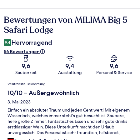
Bewertungen von MILIMA Big 5
Bewertungen
Safari Lodge
Hervorragend
9,4
56 Bewertungen
9,6
9,4
9,6
Sauberkeit
Ausstattung
Personal & Service
Bewertungen
Verifizierte Bewertung
10/10 – Außergewöhnlich
3. Mai 2023
Einfach ein absoluter Traum und jeden Cent wert! Mit eigenem
Wasserloch, welches immer steht’s gut besucht ist. Saubere,
helle große Zimmer. Fantastisches Essen und sehr gute drinks
erstklassiger Wein. Diese Unterkunft macht den Urlaub
unvergesslich! Das Personal ist sehr freundlich, hilfsbereit,
kompetent und setzt jeden Wunsch um. Ich komme definitiv