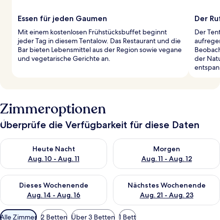
Essen für jeden Gaumen
Der Ru
Mit einem kostenlosen Frühstücksbuffet beginnt
Der Tent
jeder Tag in diesem Tentalow. Das Restaurant und die
aufrege
Bar bieten Lebensmittel aus der Region sowie vegane
Beobach
und vegetarische Gerichte an.
der Natu
entspan
Zimmeroptionen
Überprüfe die Verfügbarkeit für diese Daten
Überprüfe die Verfügbarkeit für heute Nacht, Aug. 10 - Aug. 11
Überprüfe die Verfügbarkeit fü
Heute Nacht
Morgen
Aug. 10 - Aug. 11
Aug. 11 - Aug. 12
Überprüfe die Verfügbarkeit für dieses Wochenende, Aug. 14 -
Überprüfe die Verfügbarkeit f
Dieses Wochenende
Nächstes Wochenende
Aug. 14 - Aug. 16
Aug. 21 - Aug. 23
Verfügbare
Alle Zimmer
2 Betten
Über 3 Betten
1 Bett