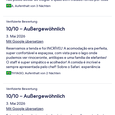
equipe que trabalha lá.
A, Aufenthalt von 3 Nächten
Verifizierte Bewertung
10/10 – Außergewöhnlich
3. Mai 2026
Mit Google übersetzen
Reservamos a tenda e foi INCRÍVEL! A acomodação era perfeita,
super confortável e espaçosa, com vista para o lago onde
pudemos ver rinoceronte, antílopes e uma família de elefantes!
O staff é super simpático e acolhedor! A comida é incrível e
sempre apresentada pelo chef! Sobre o Safari: experiência
ÚNICA! Fizemos 4 game drives e vimos os Big 5. O ranger era o
THYAGO, Aufenthalt von 2 Nächten
Prem e ele foi fantástico. Vale muito a pena! Lugar incrível.
Verifizierte Bewertung
10/10 – Außergewöhnlich
3. Mai 2026
Mit Google übersetzen