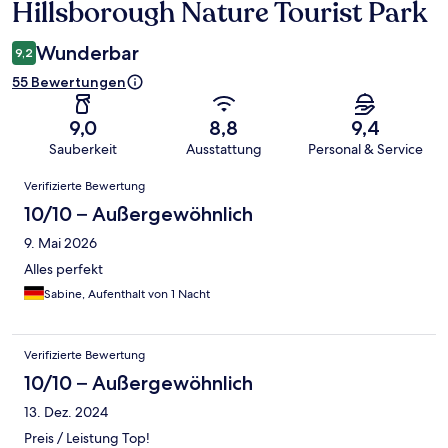
Hillsborough Nature Tourist Park
Wunderbar
9,2
55 Bewertungen
9,0
8,8
9,4
Sauberkeit
Ausstattung
Personal & Service
Bewertungen
Verifizierte Bewertung
10/10 – Außergewöhnlich
9. Mai 2026
Alles perfekt
Sabine, Aufenthalt von 1 Nacht
Verifizierte Bewertung
10/10 – Außergewöhnlich
13. Dez. 2024
Preis / Leistung Top!