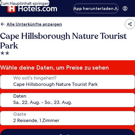
Zum Hauptinhalt springen
App herunterladen
Alle Unterkünfte anzeigen
Cape Hillsborough Nature Tourist
Park
2.0-
Sterne-
Unterkunft
Wähle deine Daten, um Preise zu sehen
Wo soll’s hingehen?
Daten
Gäste