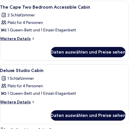
Two
Alle
Ein Schlafzimmer mit einem Bett, zwei
6
Bedroom
The Cape Two Bedroom Accessible Cabin
Fotos
Cabin
2 Schlafzimmer
für
Platz für 4 Personen
The
Cape
1 Queen-Bett und 1 Einzel-Etagenbett
Two
Weitere
Weitere Details
Bedroom
Details
für
Accessible
Daten auswählen und Preise sehen
The
Cabin
Cape
anzeigen
Two
Alle
Ein Hotelzimmer mit Bett, Sofa, einem
9
Bedroom
Deluxe Studio Cabin
Fotos
Accessible
1 Schlafzimmer
Cabin
für
Platz für 4 Personen
Deluxe
Studio
1 Queen-Bett und 1 Einzel-Etagenbett
Cabin
Weitere
Weitere Details
anzeigen
Details
für
Daten auswählen und Preise sehen
Deluxe
Studio
Cabin