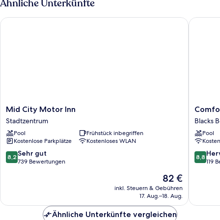
Ähnliche Unterkünfte
Mid City Motor Inn
Comfort 
Mid
Comfort
Mid City Motor Inn
Comfor
City
Resort
Stadtzentrum
Blacks 
Motor
Blue
Pool
Frühstück inbegriffen
Pool
Inn
Pacific
Kostenlose Parkplätze
Kostenloses WLAN
Koste
Stadtzentrum
Blacks
Beach
8.2
8.8
Sehr gut
Her
8,2
8,8
von
von
739 Bewertungen
119 
10,
10,
Der
82 €
Sehr
Hervorr
Preis
gut,
119
inkl. Steuern & Gebühren
beträgt
17. Aug.–18. Aug.
739
Bewert
82 €
Bewertungen
Ähnliche Unterkünfte vergleichen