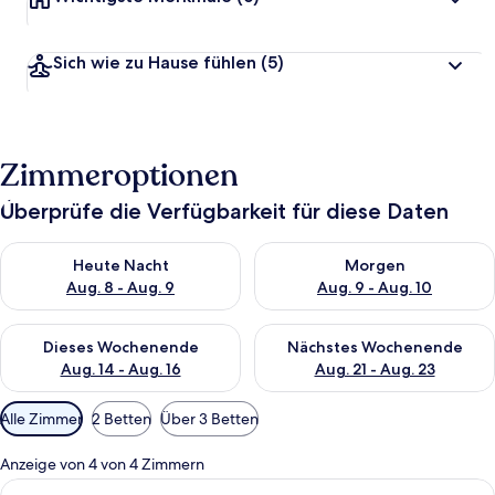
Sich wie zu Hause fühlen
(5)
Zimmeroptionen
Überprüfe die Verfügbarkeit für diese Daten
Überprüfe die Verfügbarkeit für heute Nacht, Aug. 8 - Aug. 9.
Überprüfe die Verfügbarkeit f
Heute Nacht
Morgen
Aug. 8 - Aug. 9
Aug. 9 - Aug. 10
Überprüfe die Verfügbarkeit für dieses Wochenende, Aug. 14 -
Überprüfe die Verfügbarkeit f
Dieses Wochenende
Nächstes Wochenende
Aug. 14 - Aug. 16
Aug. 21 - Aug. 23
Verfügbare
Alle Zimmer
2 Betten
Über 3 Betten
Filter
für
Anzeige von 4 von 4 Zimmern
Zimmer
Alle
Ein modernes, helles Zimmer mit eine