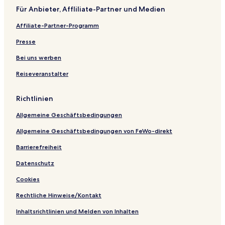
r
a
A
e
t
k
l
y
c
o
Für Anbieter, Affliliate-Partner und Medien
a
l
p
s
s
o
k
t
l
a
o
-
n
a
e
Affiliate-Partner-Programm
H
r
r
M
G
y
l
o
t
t
a
o
M
Presse
t
m
c
r
o
e
e
k
d
t
Bei uns werben
l
n
a
o
e
Reiseveranstalter
t
y
n
l
s
Richtlinien
Allgemeine Geschäftsbedingungen
Allgemeine Geschäftsbedingungen von FeWo-direkt
Barrierefreiheit
Datenschutz
Cookies
Rechtliche Hinweise/Kontakt
Inhaltsrichtlinien und Melden von Inhalten