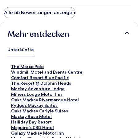
Alle 55 Bewertungen anzeigen
Mehr entdecken
Unterkünfte
L
The Marco Polo
i
L
Windmill Motel and Events Centre
n
i
L
Comfort Resort Blue Pacific
k
n
i
L
The Resort @ Dolphin Heads
,
k
n
i
L
Mackay Adventure Lodge
d
,
k
n
i
L
Miners Lodge Motor Inn
e
d
,
k
n
i
L
Oaks Mackay Rivermarque Hotel
r
e
d
,
k
n
i
L
Rydges Mackay Suites
d
r
e
d
,
k
n
i
L
Oaks Mackay Carlyle Suites
i
d
r
e
d
,
k
n
i
L
Mackay Rose Motel
e
i
d
r
e
d
,
k
n
i
L
Halliday Bay Resort
f
e
i
d
r
e
d
,
k
n
i
L
Mcguire's CBD Hotel
o
f
e
i
d
r
e
d
,
k
n
i
L
Galaxy Mackay Motor Inn