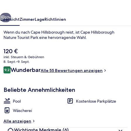
Park
rück
Weiter
37+
Übersicht
Zimmer
Lage
Richtlinien
Wenn du nach Cape Hillsborough reist, ist Cape Hillsborough
Nature Tourist Park eine hervorragende Wahl.
Der
120 €
aktuelle
inkl. Steuern & Gebühren
Preis
8. Sept.–9. Sept.
beträgt
Bewertungen
Wunderbar
9,2
Alle 55 Bewertungen anzeigen
120 €.
9,2 von 10.
Strand
Beliebte Annehmlichkeiten
Pool
Kostenlose Parkplätze
Wäscherei
Alle anzeigen
Wichtigste Merkmale
(6)