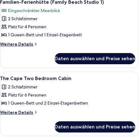
5
Familien-Ferienhütte (Family Beach Studio 1)
Fotos
Eingeschränkter Meerblick
für
2 Schlafzimmer
Familien-
Ferienhütte
Platz für 4 Personen
(Family
1 Queen-Bett und 1 Einzel-Etagenbett
Beach
Weitere
Weitere Details
Studio
Details
1)
für
Daten auswählen und Preise sehen
Familien-
anzeigen
Ferienhütte
(Family
Alle
Ein ordentlich bezogenes Bett mit ei
7
Beach
The Cape Two Bedroom Cabin
Fotos
Studio
2 Schlafzimmer
1)
für
Platz für 6 Personen
The
Cape
1 Queen-Bett und 2 Einzel-Etagenbetten
Two
Weitere
Weitere Details
Bedroom
Details
für
Cabin
Daten auswählen und Preise sehen
The
anzeigen
Cape