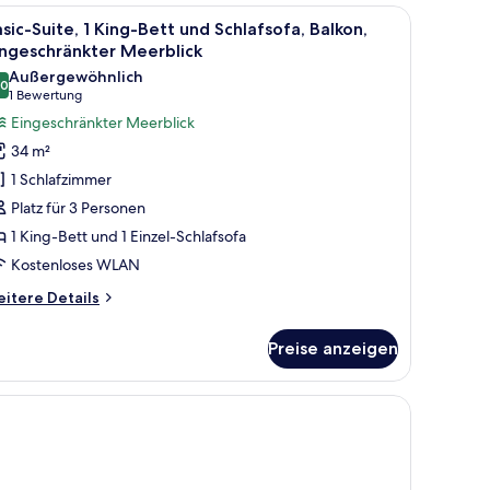
t, einem Schreibtisch mit Stuhl, einem Kleiderschrank, einem Badezimmer mi
le
Ein Hotelzimmer mit einem Bett, einem Schrei
12
sic-Suite, 1 King-Bett und Schlafsofa, Balkon,
otos
ingeschränkter Meerblick
ür
Außergewöhnlich
,0
asic-
10,0 von 10
(1
1 Bewertung
ite,
Bewertung)
Eingeschränkter Meerblick
King-
34 m²
ett
1 Schlafzimmer
nd
Platz für 3 Personen
chlafsofa,
1 King-Bett und 1 Einzel-Schlafsofa
alkon,
Kostenloses WLAN
ingeschränkter
eerblick
itere
itere Details
nzeigen
tails
r
Preise anzeigen
sic-
ite,
King-
tt
nd
hlafsofa,
lkon,