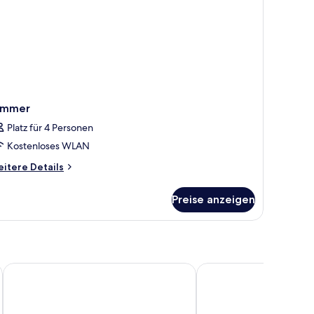
ngeschränkter
erblick
immer
Platz für 4 Personen
Kostenloses WLAN
itere
itere Details
tails
r
Preise anzeigen
immer
Mediterranean Boutique Hotel
Sui Generis