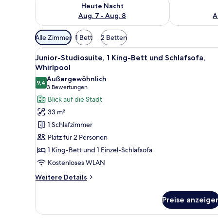
Überprüfe die Verfügbarkeit für heute Nacht, Aug. 7
Überprüfe die
Heute Nacht
Aug. 7 - Aug. 8
A
Verfügbare
Alle Zimmer
1 Bett
2 Betten
Filter
Alle
Ein modernes Badezimmer mit 
für
13
Junior-Studiosuite, 1 King-Bett und Schlafsofa,
Fotos
Zimmer
Whirlpool
für
Außergewöhnlich
9,4
Junior-
9,4 von 10
(3
3 Bewertungen
Studiosuite,
Bewertungen)
Blick auf die Stadt
1 King-
33 m²
Bett
1 Schlafzimmer
und
Platz für 2 Personen
Schlafsofa,
1 King-Bett und 1 Einzel-Schlafsofa
Whirlpool
Kostenloses WLAN
anzeigen
Weitere
Weitere Details
Details
für
Preise anzeige
Junior-
Studiosuite,