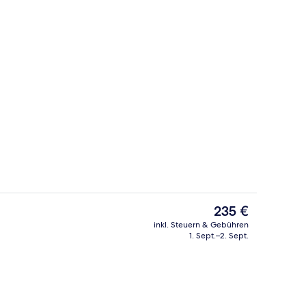
 Unterkunft
Dachterrasse
Der
235 €
aktuelle
inkl. Steuern & Gebühren
Preis
1. Sept.–2. Sept.
ch
Standard-Doppelzimmer, Terrasse, Er
beträgt
235 €.