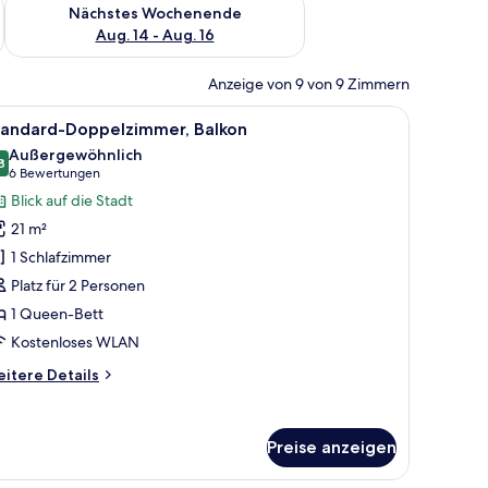
es Wochenende, Aug. 7 - Aug. 9.
Überprüfe die Verfügbarkeit für nächstes Wochenende, Aug. 1
Nächstes Wochenende
Aug. 14 - Aug. 16
Anzeige von 9 von 9 Zimmern
en, einem Tisch und einem großen Fenster.
le
Ein Hotelzimmer mit einem großen Bett, einem
10
tandard-Doppelzimmer, Balkon
otos
Außergewöhnlich
ür
8
9,8 von 10
(6
6 Bewertungen
tandard-
Bewertungen)
Blick auf die Stadt
oppelzimmer,
21 m²
alkon
1 Schlafzimmer
nzeigen
Platz für 2 Personen
1 Queen-Bett
Kostenloses WLAN
itere
itere Details
tails
r
andard-
Preise anzeigen
ppelzimmer,
lkon