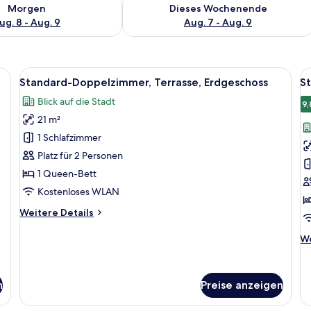
 - Aug. 8.
 Verfügbarkeit für morgen, Aug. 8 - Aug. 9.
Überprüfe die Verfügbarkeit für dies
Morgen
Dieses Wochenende
ug. 8 - Aug. 9
Aug. 7 - Aug. 9
Badewanne, Toilette und Duschkabine aus Glas.
Alle
Ein Zimmer mit einem Bett, zwei Stühl
Al
13
Standard-Doppelzimmer, Terrasse, Erdgeschoss
S
Fotos
F
Blick auf die Stadt
für
f
9,
21 m²
Standard-
S
Doppelzimmer,
D
1 Schlafzimmer
Terrasse,
B
Platz für 2 Personen
Erdgeschoss
a
1 Queen-Bett
anzeigen
Kostenloses WLAN
Weitere
Weitere Details
Details
für
We
We
Standard-
De
Doppelzimmer,
fü
Terrasse,
St
n
Preise anzeigen
Erdgeschoss
Do
Ba