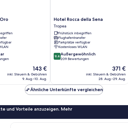
Hotel
'Oro
Hotel Rocca della Sena
Rocca
Tropea
della
egriffen
Frühstück inbegriffen
Sena
nsfer
Flughafentransfer
Tropea
erfügbar
Parkplätze verfügbar
 WLAN
Kostenloses WLAN
9.4
ar
Außergewöhnlich
9,4
von
ungen
209 Bewertungen
10,
Der
Der
143 €
371 €
Außergewöhnlich,
Preis
Preis
209
inkl. Steuern & Gebühren
inkl. Steuern & Gebühren
beträgt
beträgt
9. Aug.–10. Aug.
28. Aug.–29. Aug.
Bewertungen
143 €
371 €
Ähnliche Unterkünfte vergleichen
te und Vorteile anzuzeigen. Mehr