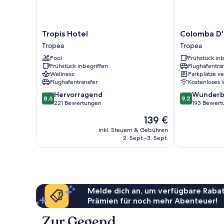
Tropis
Colomba
Tropis Hotel
Colomba D
Hotel
D'Oro
Tropea
Tropea
Tropea
Tropea
Pool
Frühstück inb
Frühstück inbegriffen
Flughafentra
Wellness
Parkplätze v
Flughafentransfer
Kostenloses
8.6
9.2
Hervorragend
Wunderb
8,6
9,2
von
von
221 Bewertungen
193 Bewert
10,
10,
Der
139 €
Hervorragend,
Wunderbar,
Preis
221
193
inkl. Steuern & Gebühren
beträgt
2. Sept.–3. Sept.
Bewertungen
Bewertungen
139 €
Melde dich an, um verfügbare Rabat
Prämien für noch mehr Abenteuer!
Zur Gegend