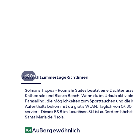
Suites
90+
Übersicht
Zimmer
Lage
Richtlinien
Solmaris Tropea - Rooms & Suites besitzt eine Dachterras
Kathedrale und Blanca Beach. Wenn du im Urlaub aktiv bl
Parasailing, die Möglichkeiten zum Sporttauchen und die
Aufenthalts bekommst du gratis WLAN. Täglich von 07:30 Uh
serviert. Dieses B&B im luxuriösen Stil ist außerdem höc
Santa Maria dell'Isola.
Bewertungen
Außergewöhnlich
9,4
9,4 von 10.