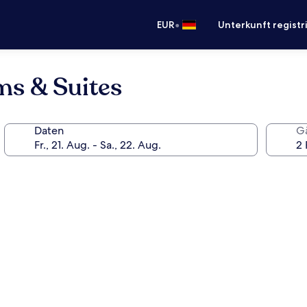
•
EUR
Unterkunft registr
ms & Suites
Daten
G