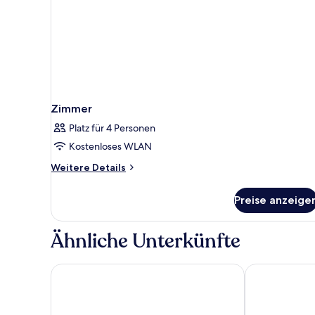
Zimmer
Platz für 4 Personen
Kostenloses WLAN
Weitere
Weitere Details
Details
für
Preise anzeige
Zimmer
Ähnliche Unterkünfte
Tropis Hotel
Colomba D'O