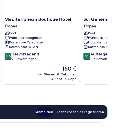
Mediterranean
Sui
Mediterranean Boutique Hotel
Sui Generis
Boutique
Generis
Tropea
Tropea
Hotel
Tropea
Pool
Pool
Tropea
Frühstück inbegriffen
Frühstück inbegriffen
Kostenlose Parkplätze
Flughafentransfer
Kostenloses WLAN
Kostenlose Parkplätze
8.6
10.0
Hervorragend
Außergewöhnlich
8,6
10
von
von
91 Bewertungen
125 Bewertungen
10,
10,
Der
160 €
Hervorragend,
Außergewöhnlich,
Preis
91
125
inkl. Steuern & Gebühren
inkl. S
beträgt
3. Sept.–4. Sept.
Bewertungen
Bewertungen
160 €
Anmelden
Jetzt kostenlos registrieren