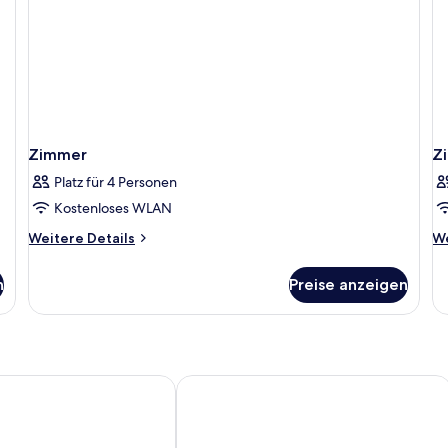
ei
Me
Zimmer
Z
Platz für 4 Personen
Kostenloses WLAN
Weitere
We
Weitere Details
We
Details
De
für
fü
n
Preise anzeigen
Zimmer
Z
ro
Hotel Rocca della Sena