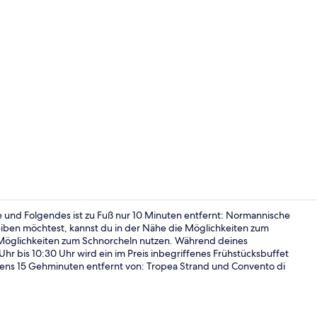
Fassade der
se und Folgendes ist zu Fuß nur 10 Minuten entfernt: Normannische
eiben möchtest, kannst du in der Nähe die Möglichkeiten zum
 Möglichkeiten zum Schnorcheln nutzen. Während deines
Außenberei
r bis 10:30 Uhr wird ein im Preis inbegriffenes Frühstücksbuffet
hstens 15 Gehminuten entfernt von: Tropea Strand und Convento di