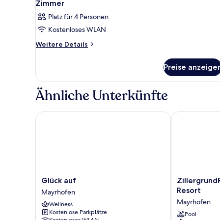
Zimmer
Platz für 4 Personen
Kostenloses WLAN
Weitere
Weitere Details
Details
für
Preise anzeige
Zimmer
Ähnliche Unterkünfte
Glück auf
ZillergrundRo
Glück
ZillergrundRo
Glück auf
Zillergrund
auf
Luxury
Resort
Mayrhofen
Mayrhofen
Mountain
Mayrhofen
Wellness
Resort
Kostenlose Parkplätze
Mayrhofen
Pool