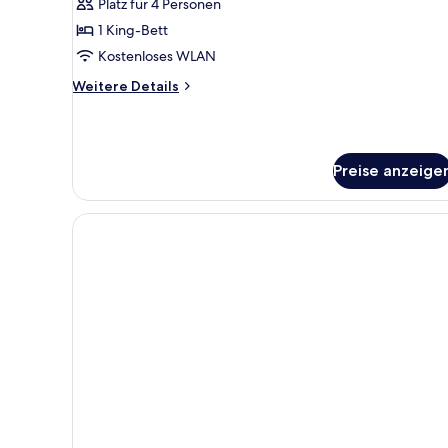
anzeigen
Platz für 4 Personen
1 King-Bett
Kostenloses WLAN
Weitere
Weitere Details
Details
für
Deluxe-
Studiosuite
Preise anzeige