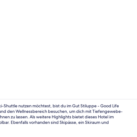
Behandlungs
Shuttle nutzen möchtest, bist du im Gut Stiluppe - Good Life
n und den Wellnessbereich besuchen, um dich mit Tiefengewebe-
n zu lassen. Als weitere Highlights bietet dieses Hotel im
Restaurant
olbar. Ebenfalls vorhanden sind Skipässe, ein Skiraum und