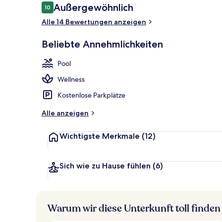
Bewertungen
Außergewöhnlich
10
10 von 10.
Alle 14 Bewertungen anzeigen
3 Innenpool
Beliebte Annehmlichkeiten
Pool
Wellness
Kostenlose Parkplätze
Alle anzeigen
Wichtigste Merkmale
(12)
Sich wie zu Hause fühlen
(6)
Warum wir diese Unterkunft toll finden