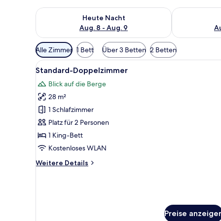
Überprüfe die Verfügbarkeit für heute Nacht, Aug. 8
Überprüfe die
Heute Nacht
Aug. 8 - Aug. 9
Au
Verfügbare
Alle Zimmer
1 Bett
Über 3 Betten
2 Betten
Filter
Alle
Ein Hotelzimmer mit einem Bet
für
7
Standard-Doppelzimmer
Fotos
Zimmer
Blick auf die Berge
für
28 m²
Standard-
Doppelzimmer
1 Schlafzimmer
anzeigen
Platz für 2 Personen
1 King-Bett
Kostenloses WLAN
Weitere
Weitere Details
Details
für
Standard-
Doppelzimmer
Preise anzeige