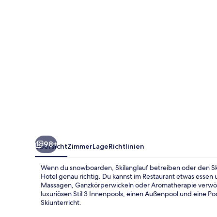
Life
Hotel
98+
Übersicht
Zimmer
Lage
Richtlinien
Wenn du snowboarden, Skilanglauf betreiben oder den Ski-
Hotel genau richtig. Du kannst im Restaurant etwas esse
Massagen, Ganzkörperwickeln oder Aromatherapie verwöhne
luxuriösen Stil 3 Innenpools, einen Außenpool und eine Po
Skiunterricht.