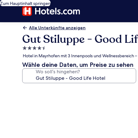
Zum Hauptinhalt springen
Alle Unterkünfte anzeigen
Gut Stiluppe - Good Lif
4.5-
Sterne-
Hotel in Mayrhofen mit 3 Innenpools und Wellnessbereich – 
Unterkunft
Wähle deine Daten, um Preise zu sehen
Wo soll’s hingehen?
Fotogalerie
von
Gut
Stiluppe
-
Good