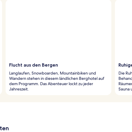
Flucht aus den Bergen
Ruhig
Langlaufen, Snowboarden, Mountainbiken und
Die Ruh
Wandern stehen in diesem ländlichen Berghotel auf
Behandl
dem Programm. Das Abenteuer lockt zu jeder
Räumen
Jahreszeit.
Sauna u
aten