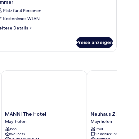
immer
Platz für 4 Personen
Kostenloses WLAN
itere
itere Details
tails
r
Preise anzeigen
immer
at
MANNI The Hotel
Neuhaus Zillertal Resor
MANNI
Neuhaus
MANNI The Hotel
Neuhaus Zillertal Re
The
Zillertal
Mayrhofen
Mayrhofen
Hotel
Resort
Pool
Pool
Mayrhofen
Mayrhofen
Wellness
Frühstück inbegriffen