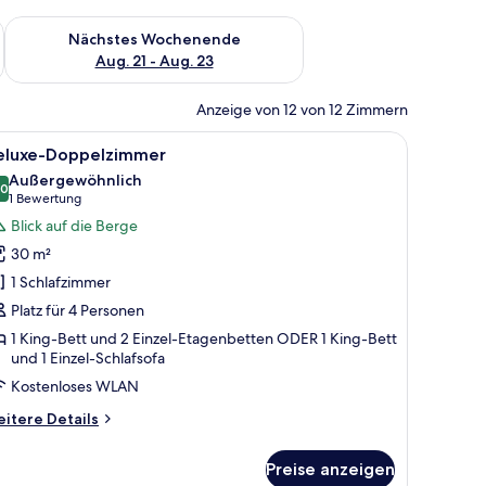
es Wochenende, Aug. 14 - Aug. 16.
Überprüfe die Verfügbarkeit für nächstes Wochenende, Aug. 2
Nächstes Wochenende
Aug. 21 - Aug. 23
Anzeige von 12 von 12 Zimmern
estigten Fernseher und einer Lampe.
 Schreibtisch, einem Stuhl, einer Lampe und einem fenster mit Vorhängen.
le
Ein Schlafzimmer mit einem Bett, einem Schre
8
eluxe-Doppelzimmer
otos
Außergewöhnlich
ür
,0
10,0 von 10
(1
1 Bewertung
eluxe-
Bewertung)
Blick auf die Berge
oppelzimmer
30 m²
nzeigen
1 Schlafzimmer
Platz für 4 Personen
1 King-Bett und 2 Einzel-Etagenbetten ODER 1 King-Bett
und 1 Einzel-Schlafsofa
Kostenloses WLAN
itere
itere Details
tails
r
Preise anzeigen
luxe-