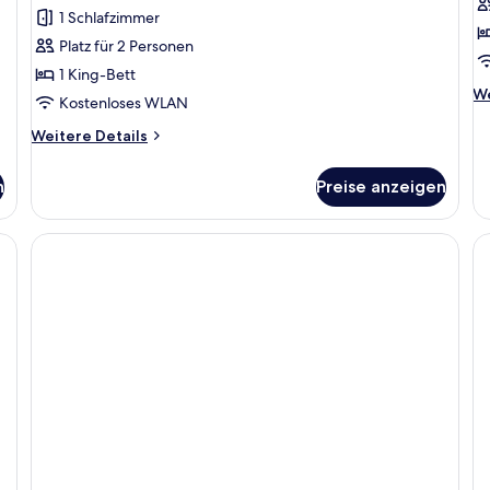
anzeigen
a
1 Schlafzimmer
Platz für 2 Personen
1 King-Bett
We
We
Kostenloses WLAN
De
fü
Weitere
Weitere Details
Co
Details
St
für
n
Preise anzeigen
Comfort-
Doppelzimmer