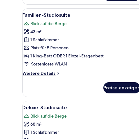
Alle
Ein ordentlich eingerichtetes
11
Familien-Studiosuite
Fotos
Blick auf die Berge
für
43 m²
Familien-
Studiosuite
1 Schlafzimmer
anzeigen
Platz für 5 Personen
1 King-Bett ODER 1 Einzel-Etagenbett
Kostenloses WLAN
Weitere
Weitere Details
Details
für
Preise anzeige
Familien-
Studiosuite
Alle
Ein Hotelzimmer mit Esstisch,
7
Deluxe-Studiosuite
Fotos
Blick auf die Berge
für
68 m²
Deluxe-
Studiosuite
1 Schlafzimmer