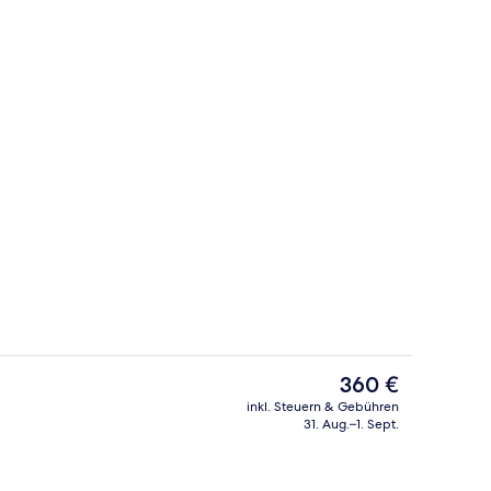
räume für Paare, Sauna, Dampfbad, Körperbehandlungen
Fassade der Unterkunft
Der
360 €
aktuelle
inkl. Steuern & Gebühren
Preis
31. Aug.–1. Sept.
Terrasse/Patio
beträgt
360 €.