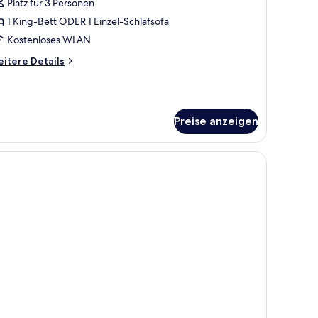
nzeigen
Platz für 3 Personen
1 King-Bett ODER 1 Einzel-Schlafsofa
Kostenloses WLAN
itere
itere Details
tails
r
mfort-
udiosuite
Preise anzeigen