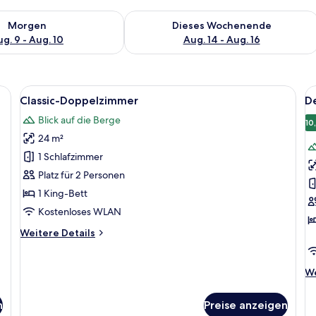
 - Aug. 9.
 Verfügbarkeit für morgen, Aug. 9 - Aug. 10.
Überprüfe die Verfügbarkeit für dies
Morgen
Dieses Wochenende
g. 9 - Aug. 10
Aug. 14 - Aug. 16
t, einem Sessel, einem kleinen Tisch mit Blumenvase, einem an der Wand bef
Alle
Ein Hotelzimmer mit einem Bett, einem
Al
8
Classic-Doppelzimmer
D
Fotos
F
Blick auf die Berge
für
f
10
24 m²
Classic-
D
Doppelzimmer
D
1 Schlafzimmer
anzeigen
a
Platz für 2 Personen
1 King-Bett
Kostenloses WLAN
Weitere
Weitere Details
Details
für
Classic-
We
We
Doppelzimmer
De
fü
n
Preise anzeigen
De