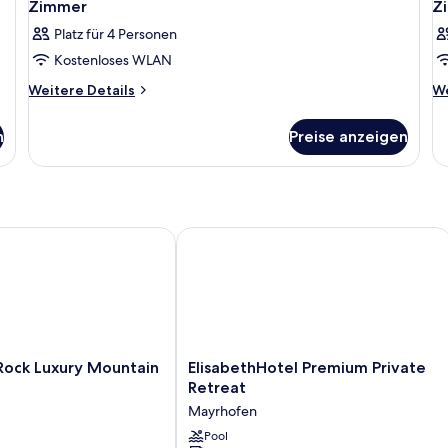
Zimmer
Z
Platz für 4 Personen
Kostenloses WLAN
Weitere
We
Weitere Details
We
Details
De
für
fü
n
Preise anzeigen
Zimmer
Z
ck Luxury Mountain Resort
ElisabethHotel Premium Private Retre
ck
ElisabethHotel
Rock Luxury Mountain
ElisabethHotel Premium Private
Premium
Retreat
Private
Mayrhofen
Retreat
Mayrhofen
Pool