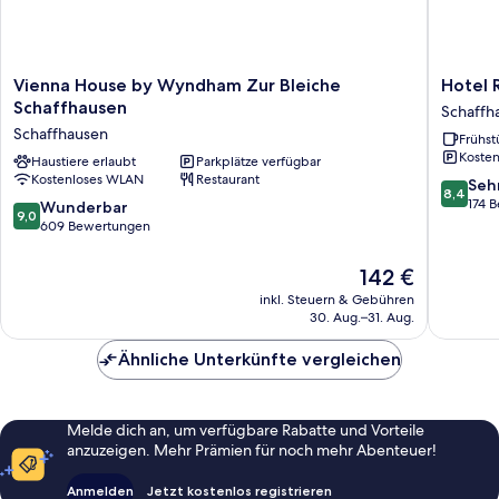
Vienna
Hotel
Vienna House by Wyndham Zur Bleiche
Hotel 
House
Restaur
Schaffhausen
Schaffh
by
Hohber
Schaffhausen
Frühst
Wyndham
Schaffh
Kosten
Zur
Haustiere erlaubt
Parkplätze verfügbar
Kostenloses WLAN
Restaurant
Bleiche
8.4
Seh
8,4
Schaffhausen
von
174 
9.0
Wunderbar
9,0
Schaffhausen
10,
von
609 Bewertungen
Sehr
10,
gut,
Wunderbar,
Der
142 €
174
609
Preis
inkl. Steuern & Gebühren
Bewert
Bewertungen
beträgt
30. Aug.–31. Aug.
142 €
Ähnliche Unterkünfte vergleichen
Melde dich an, um verfügbare Rabatte und Vorteile
anzuzeigen. Mehr Prämien für noch mehr Abenteuer!
Anmelden
Jetzt kostenlos registrieren