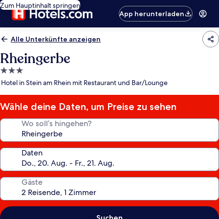
Zum Hauptinhalt springen
App herunterladen
Alle Unterkünfte anzeigen
Rheingerbe
3.0-
Sterne-
Hotel in Stein am Rhein mit Restaurant und Bar/Lounge
Unterkunft
Wähle deine Daten, um Preise zu sehen
Wo soll’s hingehen?
Daten
Gäste
Suchen