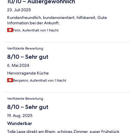
10/10 – Außergewöhnlich
sympathisch mit unserem Kind und die sauberen Zimmer mit
23. Juli 2025
Ritual Produkte waren auf jeden Fall ein plus.
Kundenfreundlich, kundenorientiert, hilfsbereit, Gute
Information bei der Ankunft.
Felix, Aufenthalt von 1 Nacht
Verifizierte Bewertung
8/10 – Sehr gut
6. Mai 2024
Hervorragende Küche
Benjamin, Aufenthalt von 1 Nacht
Verifizierte Bewertung
8/10 – Sehr gut
19. Aug. 2025
Wunderbar
Tolle Lage direkt am Rhein, schönes Zimmer, super Frühstück