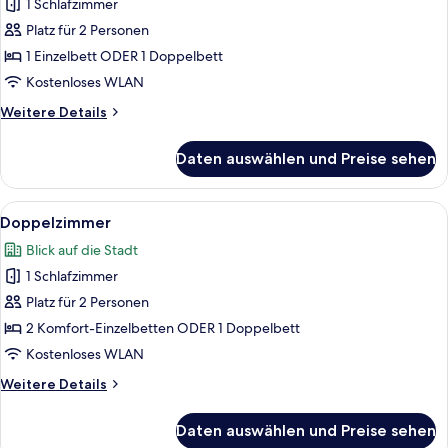
1 Schlafzimmer
Doppelzimmer,
Flussblick
Platz für 2 Personen
anzeigen
1 Einzelbett ODER 1 Doppelbett
Kostenloses WLAN
Weitere
Weitere Details
Details
für
Daten auswählen und Preise sehen
Doppelzimmer,
Flussblick
Alle
Ein modernes Schlafzimmer mit Bett, S
14
Doppelzimmer
Fotos
Blick auf die Stadt
für
1 Schlafzimmer
Doppelzimmer
anzeigen
Platz für 2 Personen
2 Komfort-Einzelbetten ODER 1 Doppelbett
Kostenloses WLAN
Weitere
Weitere Details
Details
für
Daten auswählen und Preise sehen
Doppelzimmer