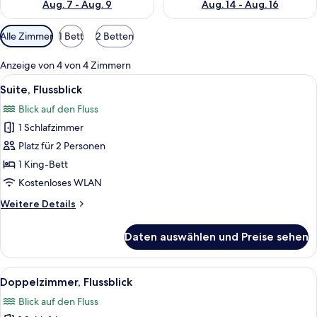
Aug. 7 - Aug. 9
Aug. 14 - Aug. 16
Verfügbare
Alle Zimmer
1 Bett
2 Betten
Filter
für
Anzeige von 4 von 4 Zimmern
Zimmer
Alle
Ein modernes Hotelzimmer mit einem g
12
Suite, Flussblick
Fotos
Blick auf den Fluss
für
1 Schlafzimmer
Suite,
Flussblick
Platz für 2 Personen
anzeigen
1 King-Bett
Kostenloses WLAN
Weitere
Weitere Details
Details
für
Daten auswählen und Preise sehen
Suite,
Flussblick
Alle
Ein Zimmer mit Fenster, blauem Sessel
14
Doppelzimmer, Flussblick
Fotos
Blick auf den Fluss
für