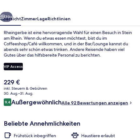
rück
Weiter
70+
Übersicht
Zimmer
Lage
Richtlinien
Rheingerbe ist eine hervorragende Wahl für einen Besuch in Stein
am Rhein. Wenn du etwas essen möchtest, bist du im
Coffeeshop/Café willkommen, und in der Bar/Lounge kannst du
abends sehr schön etwas trinken. Andere Reisende haben viel
Gutes über das hilfsbereite Personal zu berichten.
VIP Access
Der
229 €
Außenbereich
aktuelle
inkl. Steuern & Gebühren
Preis
30. Aug.–31. Aug.
beträgt
Bewertungen
Außergewöhnlich
9,4
Alle 92 Bewertungen anzeigen
229 €.
9,4 von 10.
Beliebte Annehmlichkeiten
Frühstück inbegriffen
Haustiere erlaubt