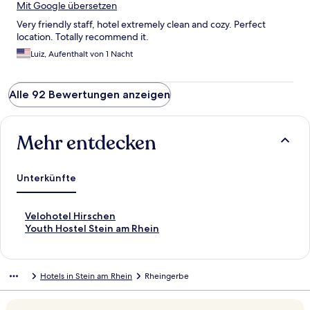
Mit Google übersetzen
Very friendly staff, hotel extremely clean and cozy. Perfect
location. Totally recommend it.
Luiz, Aufenthalt von 1 Nacht
Alle 92 Bewertungen anzeigen
Mehr entdecken
Unterkünfte
L
Velohotel Hirschen
i
L
Youth Hostel Stein am Rhein
n
i
k
n
,
k
Hotels in Stein am Rhein
Rheingerbe
d
,
e
d
r
e