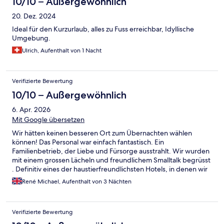
10/10 – Außergewöhnlich
20. Dez. 2024
Ideal für den Kurzurlaub, alles zu Fuss erreichbar, Idyllische
Umgebung.
Ulrich, Aufenthalt von 1 Nacht
Verifizierte Bewertung
10/10 – Außergewöhnlich
6. Apr. 2026
Mit Google übersetzen
Wir hätten keinen besseren Ort zum Übernachten wählen
können! Das Personal war einfach fantastisch. Ein
Familienbetrieb, der Liebe und Fürsorge ausstrahlt. Wir wurden
mit einem grossen Lächeln und freundlichem Smalltalk begrüsst
. Definitiv eines der haustierfreundlichsten Hotels, in denen wir
je übernachtet haben. Unser Hund fühlte sich willkommen und
René Michael, Aufenthalt von 3 Nächten
geliebt. Beim Frühstück wurden wir mit Churros, Eggs Benedict
und einem grossartigem Buffet mit herrlichem Blick auf den
Fluss verwöhnt. Wir werden es auf jeden Fall all unseren
Verifizierte Bewertung
Freunden weiterempfehlen und auch selbst wieder dort
übernachten. Zudem, waren sie unglaublich höflich und