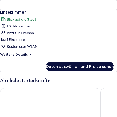
Alle
Ein Hotelzimmer mit Bett, Schreibtisc
7
Einzelzimmer
Fotos
Blick auf die Stadt
für
1 Schlafzimmer
Einzelzimmer
anzeigen
Platz für 1 Person
1 Einzelbett
Kostenloses WLAN
Weitere
Weitere Details
Details
für
Daten auswählen und Preise sehen
Einzelzimmer
Ähnliche Unterkünfte
Vienna House by Wyndham Zur Bleiche Schaffhausen
Hotel Re