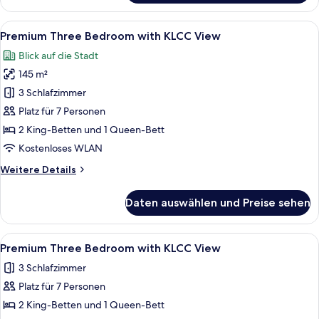
Suite
(KLCC
Alle
Premium Three Bedroom with KLCC Vi
15
View)
Premium Three Bedroom with KLCC View
Fotos
Blick auf die Stadt
für
145 m²
Premium
Three
3 Schlafzimmer
Bedroom
Platz für 7 Personen
with
2 King-Betten und 1 Queen-Bett
KLCC
Kostenloses WLAN
View
Weitere
Weitere Details
anzeigen
Details
für
Daten auswählen und Preise sehen
Premium
Three
Bedroom
Alle
Premium Three Bedroom with KLCC Vi
14
with
Premium Three Bedroom with KLCC View
Fotos
KLCC
3 Schlafzimmer
View
für
Platz für 7 Personen
Premium
Three
2 King-Betten und 1 Queen-Bett