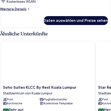
Bedroom
Kostenloses WLAN
with
Weitere
Weitere Details
KLCC
Details
View
für
Daten auswählen und Preise sehen
Premium
anzeigen
Three
Bedroom
Ähnliche Unterkünfte
with
KLCC
Soho Suites KLCC By Rest Kuala Lumpur
Star Res
View
Soho
Star
Soho Suites KLCC By Rest Kuala Lumpur
Star R
Suites
Residen
Stadtzentrum von Kuala Lumpur
Stadtze
KLCC
by
Pool
Flughafentransfer
Pool
By
Axquisit
Kochnische
Kostenlose Parkplätze
Kochn
Rest
Suites
Kuala
Stadtze
8.4
8.8
Sehr gut
Her