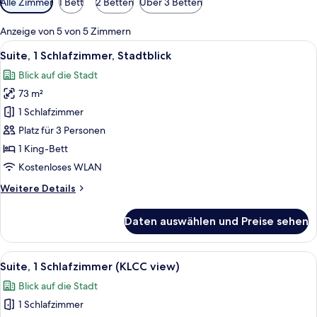
Alle Zimmer
1 Bett
2 Betten
Über 3 Betten
Filter
für
Anzeige von 5 von 5 Zimmern
Zimmer
Alle
Suite, 1 Schlafzimmer, Stadtblick | W
7
Suite, 1 Schlafzimmer, Stadtblick
Fotos
Blick auf die Stadt
für
73 m²
Suite,
1
1 Schlafzimmer
Schlafzimmer,
Platz für 3 Personen
Stadtblick
1 King-Bett
anzeigen
Kostenloses WLAN
Weitere
Weitere Details
Details
für
Daten auswählen und Preise sehen
Suite,
1
Schlafzimmer,
Alle
Suite, 1 Schlafzimmer (KLCC view) | 
7
Stadtblick
Suite, 1 Schlafzimmer (KLCC view)
Fotos
Blick auf die Stadt
für
1 Schlafzimmer
Suite,