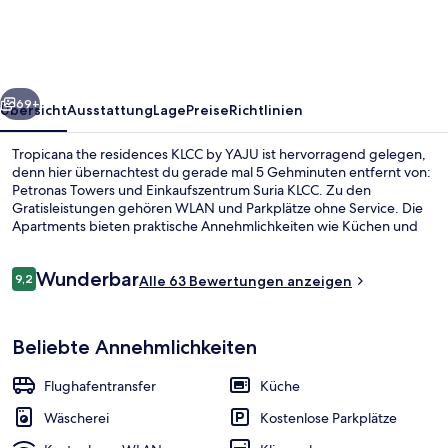
KLCC
by
YAJU
rück
Weiter
69+
Übersicht
Ausstattung
Lage
Preise
Richtlinien
Tropicana the residences KLCC by YAJU ist hervorragend gelegen,
denn hier übernachtest du gerade mal 5 Gehminuten entfernt von:
Petronas Towers und Einkaufszentrum Suria KLCC. Zu den
Gratisleistungen gehören WLAN und Parkplätze ohne Service. Die
Apartments bieten praktische Annehmlichkeiten wie Küchen und
Waschmaschinen/Trockner und außerdem LED-Fernseher und
hochwertige Bettwaren. Die öffentlichen Verkehrsmittel sind nur
Bewertungen
Wunderbar
einen kurzen Fußmarsch entfernt: Zur LRT-Station sind es 7 Minuten
9,2
Alle 63 Bewertungen anzeigen
9,2 von 10.
und zur Monorail-Station Bukit Nanas 8 Minuten.
Pool auf dem Dach
Beliebte Annehmlichkeiten
Flughafentransfer
Küche
Wäscherei
Kostenlose Parkplätze