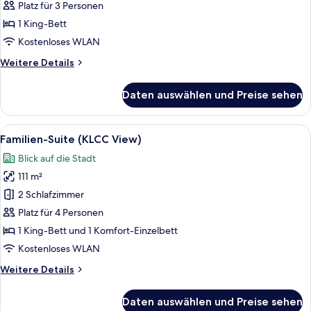
1
Platz für 3 Personen
Schlafzimmer
1 King-Bett
(KLCC
Kostenloses WLAN
view)
Weitere
Weitere Details
anzeigen
Details
für
Daten auswählen und Preise sehen
Suite,
1
Schlafzimmer
Alle
Familien-Suite (KLCC View) | Blick auf 
9
(KLCC
Familien-Suite (KLCC View)
Fotos
view)
Blick auf die Stadt
für
111 m²
Familien-
Suite
2 Schlafzimmer
(KLCC
Platz für 4 Personen
View)
1 King-Bett und 1 Komfort-Einzelbett
anzeigen
Kostenloses WLAN
Weitere
Weitere Details
Details
für
Daten auswählen und Preise sehen
Familien-