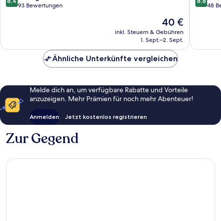
8,4
8,8
Lumpur
von
von
von
93 Bewertungen
48 B
Stadtzentrum
Kuala
10,
10,
Der
40 €
von
Lumpur
Sehr
Hervorr
Preis
Kuala
gut,
48
inkl. Steuern & Gebühren
beträgt
Lumpur
1. Sept.–2. Sept.
93
Bewert
40 €
Bewertungen
Ähnliche Unterkünfte vergleichen
Melde dich an, um verfügbare Rabatte und Vorteile
anzuzeigen. Mehr Prämien für noch mehr Abenteuer!
Anmelden
Jetzt kostenlos registrieren
Zur Gegend