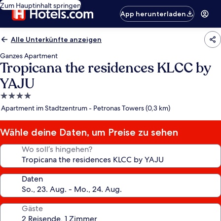
Zum Hauptinhalt springen
App herunterladen
Alle Unterkünfte anzeigen
Ganzes Apartment
Tropicana the residences KLCC by
YAJU
4.0-
Sterne-
Apartment im Stadtzentrum - Petronas Towers (0,3 km)
Unterkunft
Wähle deine Daten, um Preise zu sehen
Wo soll’s hingehen?
Daten
Gäste