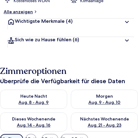
Kostenloses WLAN
Klimaanlage
Alle anzeigen
Wichtigste Merkmale
(4)
Sich wie zu Hause fühlen
(6)
Zimmeroptionen
Überprüfe die Verfügbarkeit für diese Daten
Überprüfe die Verfügbarkeit für heute Nacht, Aug. 8 - Aug. 9.
Überprüfe die Verfügbarkeit f
Heute Nacht
Morgen
Aug. 8 - Aug. 9
Aug. 9 - Aug. 10
Überprüfe die Verfügbarkeit für dieses Wochenende, Aug. 14 -
Überprüfe die Verfügbarkeit f
Dieses Wochenende
Nächstes Wochenende
Aug. 14 - Aug. 16
Aug. 21 - Aug. 23
Verfügbare