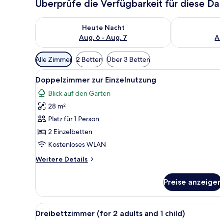
Überprüfe die Verfügbarkeit für diese D
Überprüfe die Verfügbarkeit für heute Nacht, Aug. 6
Überprüfe die
Heute Nacht
Aug. 6 - Aug. 7
A
Verfügbare
Alle Zimmer
2 Betten
Über 3 Betten
Filter
Alle
Ein Hotelzimmer mit einem gro
für
12
Doppelzimmer zur Einzelnutzung
Fotos
Zimmer
Blick auf den Garten
für
28 m²
Doppelzimmer
zur
Platz für 1 Person
Einzelnutzung
2 Einzelbetten
anzeigen
Kostenloses WLAN
Weitere
Weitere Details
Details
für
Preise anzeige
Doppelzimmer
zur
Einzelnutzung
Alle
Ein Hotelzimmer mit einem gro
11
Dreibettzimmer (for 2 adults and 1 child)
Fotos