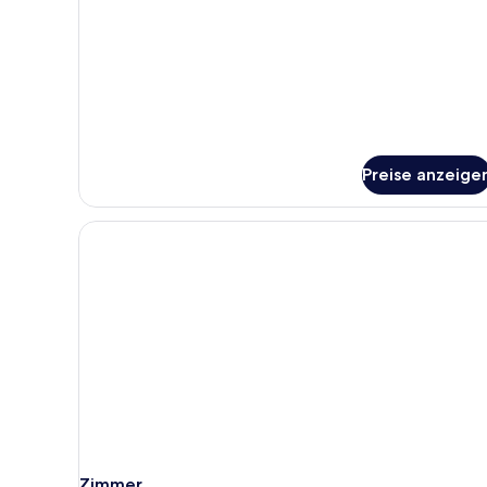
für
Vierbettzimmer
Preise anzeige
Zimmer