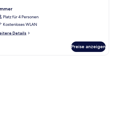
immer
Platz für 4 Personen
Kostenloses WLAN
itere
itere Details
tails
r
Preise anzeigen
immer