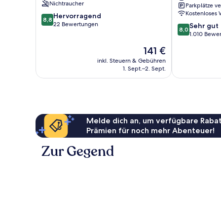
Nichtraucher
Parkplätze v
Vacances
Kostenloses
8.8
Hervorragend
Stadtzentrum
8,8
von
22 Bewertungen
8.0
von
Sehr gut
8,0
10,
von
Fuengirola
1.010 Bewe
Hervorragend,
10,
Der
141 €
22
Sehr
Preis
Bewertungen
gut,
inkl. Steuern & Gebühren
beträgt
1. Sept.–2. Sept.
1.010
141 €
Bewertungen
Melde dich an, um verfügbare Rabat
Prämien für noch mehr Abenteuer!
Zur Gegend