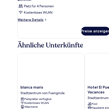
Platz für 4 Personen
Kostenloses WLAN
Weitere
Weitere Details
Details
für
Preise anzeige
Zimmer
Ähnliche Unterkünfte
blanca maris
Hotel El Puer
blanca
Hotel
blanca maris
Hotel El Pu
maris
El
Vacances
Stadtzentrum von Fuengirola
Stadtzentrum
Puerto
Stadtzentrum 
Parkplätze verfügbar
von
by
Kostenloses WLAN
Fuengirola
Pierre
Pool
Wäscherei
Haustiere erl
&