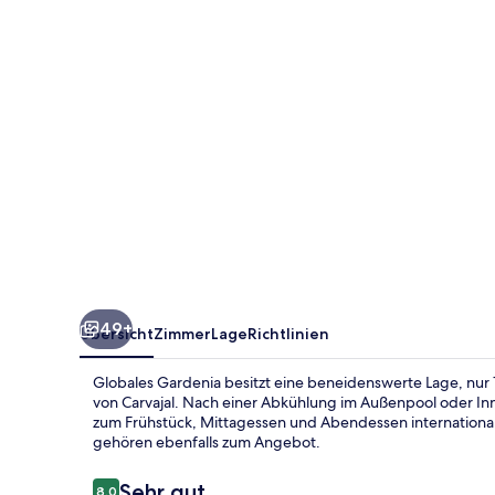
49+
Übersicht
Zimmer
Lage
Richtlinien
Globales Gardenia besitzt eine beneidenswerte Lage, nur 
von Carvajal. Nach einer Abkühlung im Außenpool oder Inn
zum Frühstück, Mittagessen und Abendessen international
gehören ebenfalls zum Angebot.
Bewertungen
Sehr gut
8,0