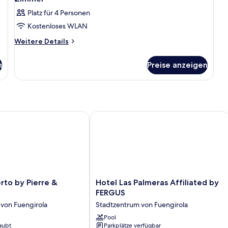
Platz für 4 Personen
Kostenloses WLAN
Weitere
Weitere Details
Details
für
n
Preise anzeigen
Zimmer
to by Pierre & Vacances
Hotel Las Palmeras Affiliated by FER
Hotel
erto by Pierre &
Hotel Las Palmeras Affiliated by
Las
FERGUS
Palmeras
von Fuengirola
Stadtzentrum von Fuengirola
Affiliated
by
Pool
aubt
Parkplätze verfügbar
FERGUS