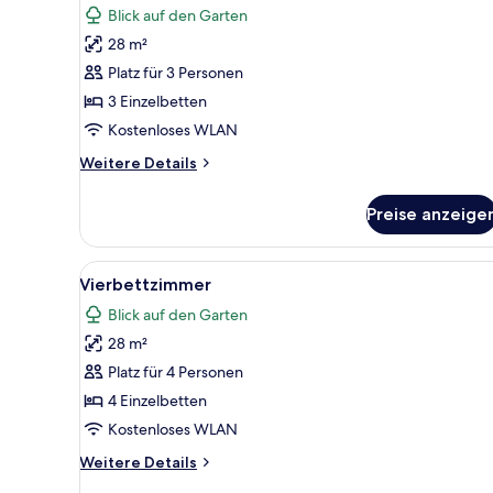
Blick auf den Garten
für
28 m²
Dreibettzimmer
(for
Platz für 3 Personen
2
3 Einzelbetten
adults
Kostenloses WLAN
and
Weitere
Weitere Details
1
Details
child)
für
Preise anzeige
Dreibettzimmer
anzeigen
(for
2
Alle
Ein Hotelzimmer mit einem gro
12
adults
Vierbettzimmer
Fotos
and
Blick auf den Garten
1
für
child)
28 m²
Vierbettzimmer
anzeigen
Platz für 4 Personen
4 Einzelbetten
Kostenloses WLAN
Weitere
Weitere Details
Details