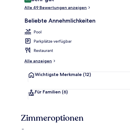
8,0 von 10.
Alle 49 Bewertungen anzeigen
Strand-/Meer
Beliebte Annehmlichkeiten
Pool
Parkplätze verfügbar
Restaurant
Alle anzeigen
Wichtigste Merkmale
(12)
Für Familien
(6)
Zimmeroptionen