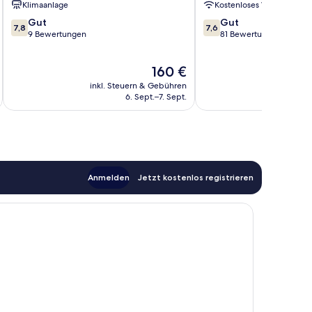
Klimaanlage
Kostenloses WLAN
7.8
7.6
Gut
Gut
7,8
7,6
von
von
9 Bewertungen
81 Bewertungen
10,
10,
Gut,
Gut,
Der
160 €
9
81
Preis
Bewertungen
Bewertungen
inkl. Steuern & Gebühren
beträgt
6. Sept.–7. Sept.
160 €
Anmelden
Jetzt kostenlos registrieren