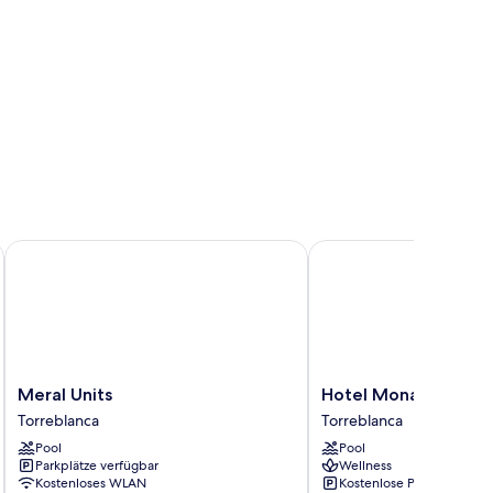
GUS
Meral Units
Hotel Monarque Cendri
Meral
Hotel
Meral Units
Hotel Monarque Cend
Units
Monarque
Torreblanca
Torreblanca
Torreblanca
Cendrillón
Pool
Pool
Torreblanca
Parkplätze verfügbar
Wellness
Kostenloses WLAN
Kostenlose Parkplätze