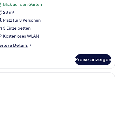
Blick auf den Garten
ür
28 m²
reibettzimmer
nzeigen
Platz für 3 Personen
3 Einzelbetten
Kostenloses WLAN
itere
itere Details
tails
r
Preise anzeigen
eibettzimmer
 einem gerahmten Bild an der Wand.
t, einem Nachttisch, einem Sessel, einem Fenster mit Meerblick und einem 