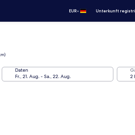
•
EUR
Unterkunft registr
km)
Daten
G