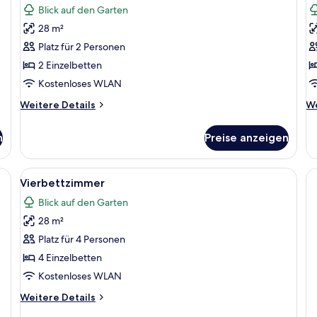
Blick auf den Garten
für
f
28 m²
Doppelzimmer
D
anzeigen
a
Platz für 2 Personen
2 Einzelbetten
Kostenloses WLAN
Weitere
We
Weitere Details
We
Details
De
für
fü
n
Preise anzeigen
Doppelzimmer
Dr
ßen Bett, einem Nachttisch, einem Sessel, einem Fenster mit Meerblick und
Alle
Ein Hotelzimmer mit einem großen Bet
12
Vierbettzimmer
Fotos
Blick auf den Garten
für
28 m²
Vierbettzimmer
anzeigen
Platz für 4 Personen
4 Einzelbetten
Kostenloses WLAN
Weitere
Weitere Details
Details