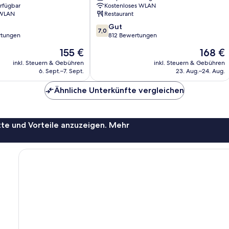
erfügbar
Kostenloses WLAN
Stadtzentrum
 WLAN
Restaurant
von
7.0
Fuengirola
Gut
7,0
von
rtungen
812 Bewertungen
10,
Der
Der
155 €
168 €
Gut,
Preis
Preis
812
inkl. Steuern & Gebühren
inkl. Steuern & Gebühren
beträgt
beträgt
6. Sept.–7. Sept.
23. Aug.–24. Aug.
Bewertungen
155 €
168 €
Ähnliche Unterkünfte vergleichen
te und Vorteile anzuzeigen. Mehr