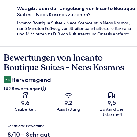
Was gibt es in der Umgebung von Incanto Boutique
Suites - Neos Kosmos zu sehen?
Incanto Boutique Suites - Neos Kosmos ist in Neos Kosmos,
nur 5 Minuten Fußweg von Straßenbahnhaltestelle Baknana
und 14 Minuten zu Fuß von Kulturzentrum Onassis entfernt.
Bewertungen von Incanto
Bewertungen
Boutique Suites - Neos Kosmos
Hervorragend
9,4
142 Bewertungen
9,6
9,2
9,6
Sauberkeit
Ausstattung
Zustand der
Unterkunft
Bewertungen
Verifizierte Bewertung
8/10 – Sehr gut