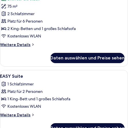
für
75 m²
2-
Bedroom
2 Schlafzimmer
Maisonette
Platz für 6 Personen
Suite
2 King-Betten und 1 großes Schlafsofa
with
Kostenloses WLAN
Jacuzzi
Weitere
Weitere Details
anzeigen
Details
für
Daten auswählen und Preise sehen
2-
Bedroom
Maisonette
Alle
Ein modernes Schlafzimmer mit einem 
16
Suite
EASY Suite
Fotos
with
1 Schlafzimmer
Jacuzzi
für
Platz für 2 Personen
EASY
Suite
1 King-Bett und 1 großes Schlafsofa
anzeigen
Kostenloses WLAN
Weitere
Weitere Details
Details
für