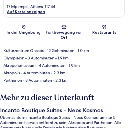
17 Mpirmpili, Athens, 117 44
Auf Karte anzeigen
Karte
In der Umgebung
Fortbewegung vor
Restaurants
Ort
Kulturzentrum Onassis
- 12 Gehminuten
- 1.0 km
Olympieion
- 3 Autominuten
- 1.9 km
Akropolismuseum
- 4 Autominuten
- 1.9 km
Akropolis
- 4 Autominuten
- 2.3 km
Parthenon
- 8 Autominuten
- 2.3 km
Mehr zu dieser Unterkunft
Incanto Boutique Suites - Neos Kosmos
Übernachte im Incanto Boutique Suites - Neos Kosmos, um nur 5
Autominuten hiervon entfernt zu sein: Akropolis und Parthenon. Alle
Apartments bieten tolle Details wie hochwertige Bettwaren,