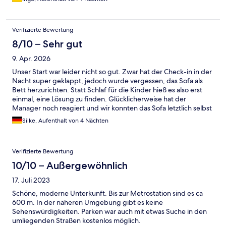
Verifizierte Bewertung
8/10 – Sehr gut
9. Apr. 2026
Unser Start war leider nicht so gut. Zwar hat der Check-in in der
Nacht super geklappt, jedoch wurde vergessen, das Sofa als
Bett herzurichten. Statt Schlaf für die Kinder hieß es also erst
einmal, eine Lösung zu finden. Glücklicherweise hat der
Manager noch reagiert und wir konnten das Sofa letztlich selbst
beziehen. Danach mussten wir allerdings feststellen, dass das
Silke, Aufenthalt von 4 Nächten
Hauptlicht nicht auszuschalten war. Wir haben die erste Nacht
also im Hellen verbracht. Am nächsten Morgen wurde dann
aber alles instand gesetzt – ebenso wie das fehlende
Verifizierte Bewertung
Duschgel/Shampoo. Voll ausgestattet würde ich die Küche
nicht nennen: Sie enthält wirklich nur das Allernötigste, aber
10/10 – Außergewöhnlich
zum Frühstücken reicht es aus. Der Whirlpool ist super und eine
17. Juli 2023
echte Wohltat, wenn man abends nach einem anstrengenden
Tag zurückkommt. Die Lage fanden wir ebenfalls gut. Man ist
Schöne, moderne Unterkunft. Bis zur Metrostation sind es ca
nicht mitten im Trubel, aber dank der nahegelegenen U-Bahn
600 m. In der näheren Umgebung gibt es keine
schnell im Zentrum.
Sehenswürdigkeiten. Parken war auch mit etwas Suche in den
umliegenden Straßen kostenlos möglich.