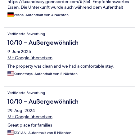
https://luxandeasy.gonnaorder.com/#l/54. Empfehlenswertes
Essen. Die Unterkunft wurde auch während dem Aufenthalt
geputzt, frische Handtücher wurden zur Verfügung gestellt. Die
Vesna, Aufenthalt von 4 Nächten
Küche hat alles was man für einen Auftenthalt braucht. Der
Jacuzzi war auch Spitze. Das Fitnessstudio hat 2 Laufbänder,
Fahrrad und ein Multigerät mit Gewichten. Die Metrostation ist
Verifizierte Bewertung
2 Minuten Gehweg von der Unterkunft entfernt, 2 Stationen bis
zum Zentrum (Syntagma). Danke an die Unterkunft. Wir hatten
10/10 – Außergewöhnlich
einen wirklich wunderschönen, erholsamen Urlaub :)
9. Juni 2025
Mit Google übersetzen
The property was clean and we had a comfortable stay.
Kennethrys, Aufenthalt von 2 Nächten
Verifizierte Bewertung
10/10 – Außergewöhnlich
29. Aug. 2024
Mit Google übersetzen
Great place for families
TAYLAN, Aufenthalt von 5 Nächten