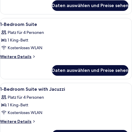
für
Daten auswählen und Preise sehen
2-
Bedroom
Suite
Alle
Hochwertige Bettwaren, Schreibtisch
16
1-Bedroom Suite
Fotos
Platz für 4 Personen
für
1 King-Bett
1-
Bedroom
Kostenloses WLAN
Suite
Weitere
Weitere Details
anzeigen
Details
für
Daten auswählen und Preise sehen
1-
Bedroom
Suite
Alle
Ein Hotelzimmer mit Bett, Fernseher, S
14
1-Bedroom Suite with Jacuzzi
Fotos
Platz für 4 Personen
für
1 King-Bett
1-
Bedroom
Kostenloses WLAN
Suite
Weitere
Weitere Details
with
Details
für