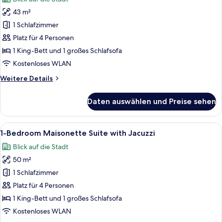
für
43 m²
1-
Bedroom
1 Schlafzimmer
Suite
Platz für 4 Personen
with
1 King-Bett und 1 großes Schlafsofa
Jacuzzi
Kostenloses WLAN
anzeigen
Weitere
Weitere Details
Details
für
Daten auswählen und Preise sehen
1-
Bedroom
Suite
Alle
Ein modernes Wohnzimmer mit grauem 
28
with
1-Bedroom Maisonette Suite with Jacuzzi
Fotos
Jacuzzi
Blick auf die Stadt
für
50 m²
1-
Bedroom
1 Schlafzimmer
Maisonette
Platz für 4 Personen
Suite
1 King-Bett und 1 großes Schlafsofa
with
Kostenloses WLAN
Jacuzzi