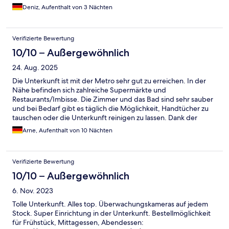
Deniz, Aufenthalt von 3 Nächten
Verifizierte Bewertung
10/10 – Außergewöhnlich
24. Aug. 2025
Die Unterkunft ist mit der Metro sehr gut zu erreichen. In der
Nähe befinden sich zahlreiche Supermärkte und
Restaurants/Imbisse. Die Zimmer und das Bad sind sehr sauber
und bei Bedarf gibt es täglich die Möglichkeit, Handtücher zu
tauschen oder die Unterkunft reinigen zu lassen. Dank der
Klimaanlage immer angenehm kühl. Wenn man die Schlafcouch
Arne, Aufenthalt von 10 Nächten
nutzt, ist es es Abends sehr hellhörig aufgrund des Hausflurs.
Bei Selbstverpflegung ist zu beachten, dass es nicht sher viel
Besteck/Geschirr gibt. Aufgrund der zahlreichen Imbisse in
Verifizierte Bewertung
unmittelbarer Nähe ist das jedoch zu vernachlässigen.
10/10 – Außergewöhnlich
6. Nov. 2023
Tolle Unterkunft. Alles top. Überwachungskameras auf jedem
Stock. Super Einrichtung in der Unterkunft. Bestellmöglichkeit
für Frühstück, Mittagessen, Abendessen: