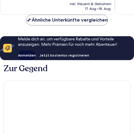
Preis
Bewertungen
124
inkl. Steuern & Gebühren
beträgt
Bewert
17. Aug.–18. Aug.
146 €
Ähnliche Unterkünfte vergleichen
Melde dich an, um verfügbare Rabatte und Vorteile
anzuzeigen. Mehr Prämien für noch mehr Abenteuer!
Anmelden
Jetzt kostenlos registrieren
Zur Gegend