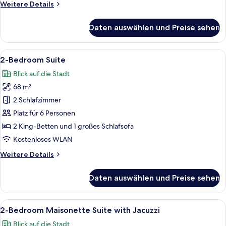
Weitere
Weitere Details
anzeigen
Details
für
Daten auswählen und Preise sehen
1-
Bedroom
Maisonette
Alle
Ein modernes Hotelzimmer mit einem 
16
Suite
2-Bedroom Suite
Fotos
with
Blick auf die Stadt
Jacuzzi
für
68 m²
2-
Bedroom
2 Schlafzimmer
Suite
Platz für 6 Personen
anzeigen
2 King-Betten und 1 großes Schlafsofa
Kostenloses WLAN
Weitere
Weitere Details
Details
für
Daten auswählen und Preise sehen
2-
Bedroom
Suite
Alle
Ein modernes Wohnzimmer mit grauem 
31
2-Bedroom Maisonette Suite with Jacuzzi
Fotos
Blick auf die Stadt