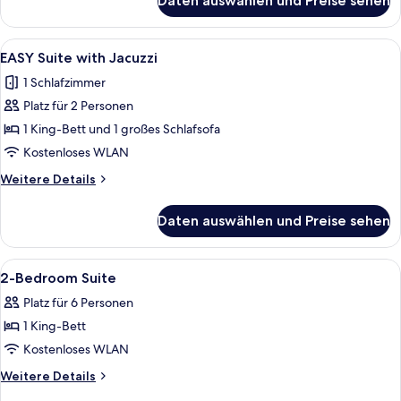
Daten auswählen und Preise sehen
EASY
Suite
Alle
Ein modernes Hotelzimmer mit Bett, F
18
EASY Suite with Jacuzzi
Fotos
1 Schlafzimmer
für
Platz für 2 Personen
EASY
Suite
1 King-Bett und 1 großes Schlafsofa
with
Kostenloses WLAN
Jacuzzi
Weitere
Weitere Details
anzeigen
Details
für
Daten auswählen und Preise sehen
EASY
Suite
with
Alle
Ein modernes Hotelzimmer mit Bett, 
19
Jacuzzi
2-Bedroom Suite
Fotos
Platz für 6 Personen
für
1 King-Bett
2-
Bedroom
Kostenloses WLAN
Suite
Weitere
Weitere Details
anzeigen
Details