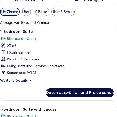
Aug. 14 - Aug. 16
Aug. 21 - Aug. 23
Verfügbare
Alle Zimmer
1 Bett
2 Betten
Über 3 Betten
Filter
für
Anzeige von 10 von 10 Zimmern
Zimmer
Alle
Ein modernes Schlafzimmer mit einem 
16
1-Bedroom Suite
Fotos
Blick auf die Stadt
für
50 m²
1-
Bedroom
1 Schlafzimmer
Suite
Platz für 4 Personen
anzeigen
1 King-Bett und 1 großes Schlafsofa
Kostenloses WLAN
Weitere
Weitere Details
Details
für
Daten auswählen und Preise sehen
1-
Bedroom
Suite
Alle
Ein modernes Hotelzimmer mit Bett, F
19
1-Bedroom Suite with Jacuzzi
Fotos
Blick auf die Stadt