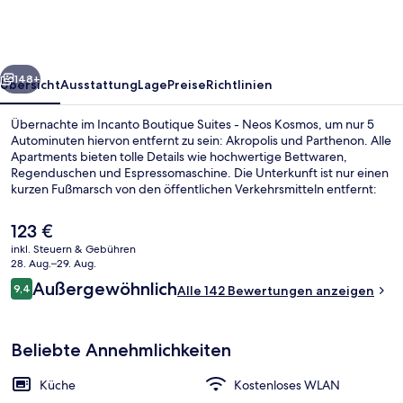
-
Neos
Kosmos
rück
Weiter
148+
Übersicht
Ausstattung
Lage
Preise
Richtlinien
Übernachte im Incanto Boutique Suites - Neos Kosmos, um nur 5
Autominuten hiervon entfernt zu sein: Akropolis und Parthenon. Alle
Apartments bieten tolle Details wie hochwertige Bettwaren,
Regenduschen und Espressomaschine. Die Unterkunft ist nur einen
kurzen Fußmarsch von den öffentlichen Verkehrsmitteln entfernt:
Zur U-Bahn läuft man 5 Minuten (Straßenbahnhaltestelle Baknana)
bzw. 6 Minuten (U-Bahn-Haltestelle Neos Kosmos).
Der
123 €
aktuelle
inkl. Steuern & Gebühren
Preis
28. Aug.–29. Aug.
1-Bedroom Maisonette Suite with Jacu
beträgt
Bewertungen
Außergewöhnlich
9,4
Alle 142 Bewertungen anzeigen
123 €.
9,4 von 10.
Beliebte Annehmlichkeiten
Küche
Kostenloses WLAN