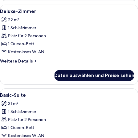
Alle
Deluxe-Zimmer | Zimmersafe, Schreibt
6
Deluxe-Zimmer
Fotos
22 m²
für
1 Schlafzimmer
Deluxe-
Zimmer
Platz für 2 Personen
anzeigen
1 Queen-Bett
Kostenloses WLAN
Weitere
Weitere Details
Details
für
Daten auswählen und Preise sehen
Deluxe-
Zimmer
Alle
Ein modernes Wohnzimmer mit Fernsehe
5
Basic-Suite
Fotos
31 m²
für
1 Schlafzimmer
Basic-
Suite
Platz für 2 Personen
anzeigen
1 Queen-Bett
Kostenloses WLAN