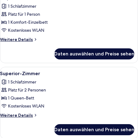
Fotos
1 Schlafzimmer
für
Platz für 1 Person
City-
Zimmer
1 Komfort-Einzelbett
anzeigen
Kostenloses WLAN
Weitere
Weitere Details
Details
für
Daten auswählen und Preise sehen
City-
Zimmer
Alle
Ein Hotelzimmer mit Bett, Schreibtisc
8
Superior-Zimmer
Fotos
1 Schlafzimmer
für
Platz für 2 Personen
Superior-
Zimmer
1 Queen-Bett
anzeigen
Kostenloses WLAN
Weitere
Weitere Details
Details
für
Daten auswählen und Preise sehen
Superior-
Zimmer