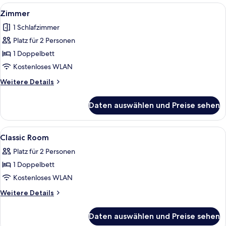
Balkon
Alle
Zimmer | Zimmersafe, Schreibtisch, Ve
5
Zimmer
Fotos
1 Schlafzimmer
für
Platz für 2 Personen
Zimmer
anzeigen
1 Doppelbett
Kostenloses WLAN
Weitere
Weitere Details
Details
für
Daten auswählen und Preise sehen
Zimmer
Alle
Ein Hotelzimmer mit einem Bett, einem
5
Classic Room
Fotos
Platz für 2 Personen
für
1 Doppelbett
Classic
Room
Kostenloses WLAN
anzeigen
Weitere
Weitere Details
Details
für
Daten auswählen und Preise sehen
Classic