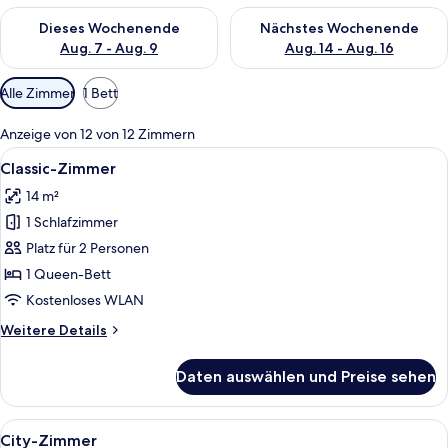
Überprüfe die Verfügbarkeit für dieses Wochenende, Aug. 7 - 
Überprüfe die Verfügbarkeit f
Dieses Wochenende
Nächstes Wochenende
Aug. 7 - Aug. 9
Aug. 14 - Aug. 16
Verfügbare
Alle Zimmer
1 Bett
Filter
für
Anzeige von 12 von 12 Zimmern
Zimmer
Alle
Ein Hotelzimmer mit Bett, Wandfernse
7
Classic-Zimmer
Fotos
14 m²
für
1 Schlafzimmer
Classic-
Zimmer
Platz für 2 Personen
anzeigen
1 Queen-Bett
Kostenloses WLAN
Weitere
Weitere Details
Details
für
Daten auswählen und Preise sehen
Classic-
Zimmer
Alle
Ein Hotelzimmer mit Bett, einem Holz
5
City-Zimmer