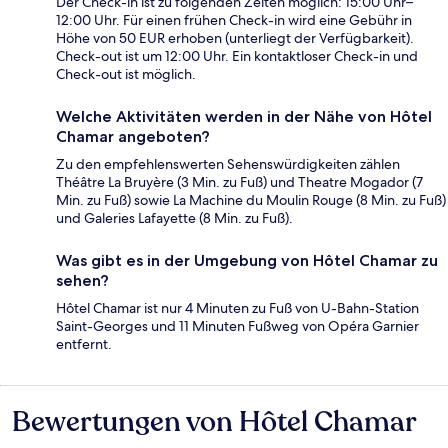
Der Check-in ist zu folgenden Zeiten möglich: 15:00 Uhr–
12:00 Uhr. Für einen frühen Check-in wird eine Gebühr in
Höhe von 50 EUR erhoben (unterliegt der Verfügbarkeit).
Check-out ist um 12:00 Uhr. Ein kontaktloser Check-in und
Check-out ist möglich.
Welche Aktivitäten werden in der Nähe von Hôtel
Chamar angeboten?
Zu den empfehlenswerten Sehenswürdigkeiten zählen
Théâtre La Bruyère (3 Min. zu Fuß) und Theatre Mogador (7
Min. zu Fuß) sowie La Machine du Moulin Rouge (8 Min. zu Fuß)
und Galeries Lafayette (8 Min. zu Fuß).
Was gibt es in der Umgebung von Hôtel Chamar zu
sehen?
Hôtel Chamar ist nur 4 Minuten zu Fuß von U-Bahn-Station
Saint-Georges und 11 Minuten Fußweg von Opéra Garnier
entfernt.
Bewertungen von Hôtel Chamar
Bewertungen