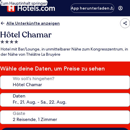
Zum Hauptinhalt springen
App herunterladen
Alle Unterkünfte anzeigen
Hôtel Chamar
4.0-
Sterne-
Hotel mit Bar/Lounge, in unmittelbarer Nähe zum Kongresszentrum, in
Unterkunft
der Nähe von Théâtre La Bruyère
Wähle deine Daten, um Preise zu sehen
Wo soll’s hingehen?
Daten
Gäste