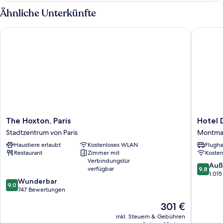
Ähnliche Unterkünfte
The Hoxton, Paris
Hotel De
The
Hotel
The Hoxton, Paris
Hotel 
Hoxton,
Des
Stadtzentrum von Paris
Montma
Paris
Arts
Haustiere erlaubt
Kostenloses WLAN
Flugha
Stadtzentrum
Paris
Restaurant
Zimmer mit
Koste
von
Montma
Verbindungstür
Paris
Montma
9.8
Auß
verfügbar
9,8
von
1.01
9.0
Wunderbar
10,
9,0
von
747 Bewertungen
Außerge
10,
1.015
Der
301 €
Wunderbar,
Bewert
Preis
747
inkl. Steuern & Gebühren
beträgt