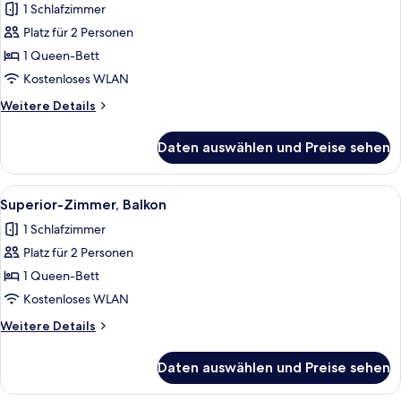
1 Schlafzimmer
Deluxe-
Zimmer,
Platz für 2 Personen
Balkon
1 Queen-Bett
anzeigen
Kostenloses WLAN
Weitere
Weitere Details
Details
für
Daten auswählen und Preise sehen
Deluxe-
Zimmer,
Balkon
Alle
Ein Schlafzimmer mit Bett, Stuhl und 
4
Superior-Zimmer, Balkon
Fotos
1 Schlafzimmer
für
Platz für 2 Personen
Superior-
Zimmer,
1 Queen-Bett
Balkon
Kostenloses WLAN
anzeigen
Weitere
Weitere Details
Details
für
Daten auswählen und Preise sehen
Superior-
Zimmer,