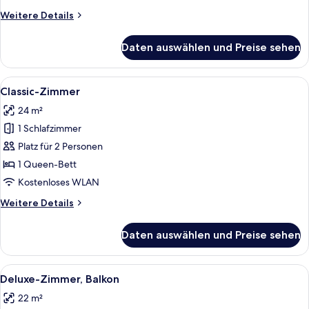
Weitere
Weitere Details
Details
für
Daten auswählen und Preise sehen
Basic-
Suite
Alle
Ein Schlafzimmer mit einem Bett, eine
4
Classic-Zimmer
Fotos
24 m²
für
1 Schlafzimmer
Classic-
Zimmer
Platz für 2 Personen
anzeigen
1 Queen-Bett
Kostenloses WLAN
Weitere
Weitere Details
Details
für
Daten auswählen und Preise sehen
Classic-
Zimmer
Alle
Ein Hotelzimmer mit Bett, Schreibtisc
4
Deluxe-Zimmer, Balkon
Fotos
22 m²
für