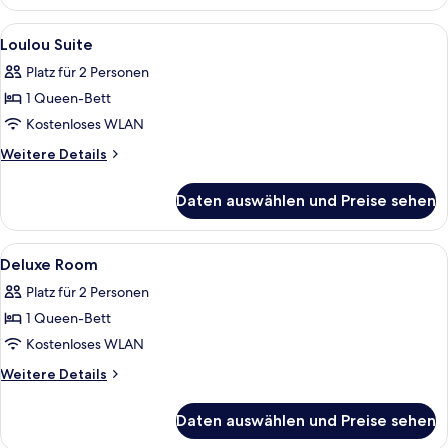
Room
Alle
Ein Hotelzimmer mit einem großen Be
4
Loulou Suite
Fotos
Platz für 2 Personen
für
1 Queen-Bett
Loulou
Suite
Kostenloses WLAN
anzeigen
Weitere
Weitere Details
Details
für
Daten auswählen und Preise sehen
Loulou
Suite
Alle
Ein Hotelzimmer mit einem Bett, zwei 
5
Deluxe Room
Fotos
Platz für 2 Personen
für
1 Queen-Bett
Deluxe
Room
Kostenloses WLAN
anzeigen
Weitere
Weitere Details
Details
für
Daten auswählen und Preise sehen
Deluxe
Room