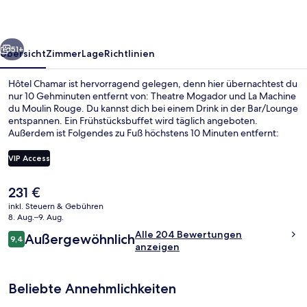
rück
Weiter
51+
Übersicht
Zimmer
Lage
Richtlinien
Hôtel Chamar ist hervorragend gelegen, denn hier übernachtest du
nur 10 Gehminuten entfernt von: Theatre Mogador und La Machine
du Moulin Rouge. Du kannst dich bei einem Drink in der Bar/Lounge
entspannen. Ein Frühstücksbuffet wird täglich angeboten.
Außerdem ist Folgendes zu Fuß höchstens 10 Minuten entfernt:
Galeries Lafayette und Théâtre La Bruyère. Die Unterkunft ist nur
einen kurzen Fußmarsch von den öffentlichen Verkehrsmitteln
VIP Access
entfernt: Zur U-Bahn läuft man 4 Minuten (U-Bahn-Station Saint-
Georges) bzw. 5 Minuten (U-Bahn-Station Trinité - d’Estienne
Der
231 €
d’Orves).
Deluxe-Zimmer, Balkon | Balkon
aktuelle
inkl. Steuern & Gebühren
Preis
8. Aug.–9. Aug.
beträgt
Bewertungen
Alle 204 Bewertungen
Außergewöhnlich
231 €.
9,4
9,4 von 10.
anzeigen
Beliebte Annehmlichkeiten