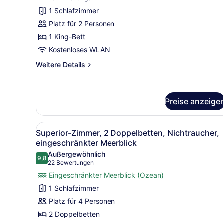
Smoking
Zimmer,
Bewertungen)
1 Schlafzimmer
1 King-
Platz für 2 Personen
Bett,
1 King-Bett
barrierefrei,
Kostenloses WLAN
Nichtraucher
Weitere
anzeigen
Weitere Details
Details
für
Deluxe-
Zimmer,
Preise anzeige
1 King-
Bett,
Alle
Ein Hotelzimmer mit zwei Be
barrierefrei,
3
Superior-Zimmer, 2 Doppelbetten, Nichtraucher,
Nichtraucher
Fotos
eingeschränkter Meerblick
für
Außergewöhnlich
9,8
Superior-
9,8 von 10
(22
22 Bewertungen
Zimmer,
Bewertungen)
Eingeschränkter Meerblick (Ozean)
2 Doppelbetten,
1 Schlafzimmer
Nichtraucher,
Platz für 4 Personen
eingeschränkter
2 Doppelbetten
Meerblick