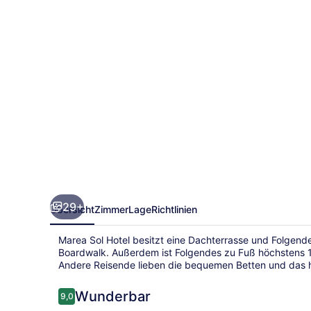
29+
Übersicht
Zimmer
Lage
Richtlinien
Marea Sol Hotel besitzt eine Dachterrasse und Folgend
Boardwalk. Außerdem ist Folgendes zu Fuß höchstens 1
Andere Reisende lieben die bequemen Betten und das hi
Bewertungen
Wunderbar
9,0
9,0 von 10.