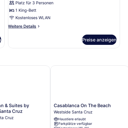
Platz für 3 Personen
eingeschränkter
1 King-Bett
Meerblick
Kostenloses WLAN
anzeigen
Weitere
Weitere Details
Details
für
n
Preise anzeigen
Premium-
Zimmer,
1 King-
Bett,
eingeschränkter
Meerblick
n & Suites by Wyndham Santa Cruz
Casablanca On The Beach
Casablanca
nn & Suites by
Casablanca On The Beach
On
anta Cruz
Westside Santa Cruz
The
ta Cruz
Haustiere erlaubt
Beach
Parkplätze verfügbar
Westside