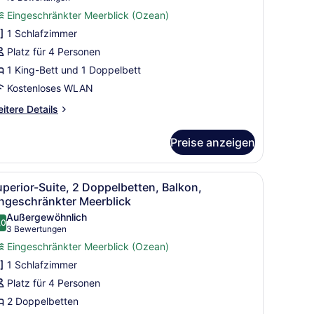
uite,
Bewertungen)
Eingeschränkter Meerblick (Ozean)
ehrere
1 Schlafzimmer
etten,
Platz für 4 Personen
rrierefrei,
1 King-Bett und 1 Doppelbett
ichtraucher
Kostenloses WLAN
nzeigen
itere
itere Details
tails
r
Preise anzeigen
luxe-
ite,
hrere
m großen Bett, einem Schreibtisch und einem Sessel.
lle
Ein Hotelzimmer mit zwei Betten, einer H
4
tten,
perior-Suite, 2 Doppelbetten, Balkon,
otos
rrierefrei,
ingeschränkter Meerblick
chtraucher
ür
Außergewöhnlich
,0
uperior-
10,0 von 10
(3
3 Bewertungen
uite,
Bewertungen)
Eingeschränkter Meerblick (Ozean)
 Doppelbetten,
1 Schlafzimmer
alkon,
Platz für 4 Personen
ingeschränkter
2 Doppelbetten
eerblick