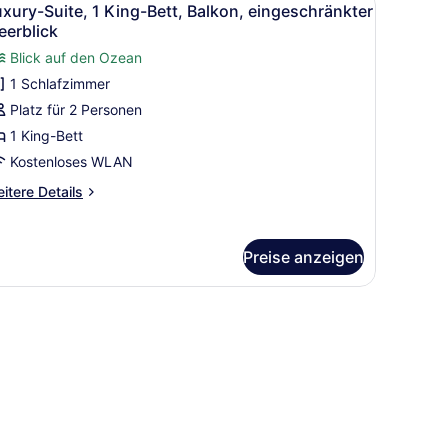
5
xury-Suite, 1 King-Bett, Balkon, eingeschränkter
otos
eerblick
ür
Blick auf den Ozean
uxury-
1 Schlafzimmer
uite,
Platz für 2 Personen
 King-
tt,
1 King-Bett
alkon,
Kostenloses WLAN
ingeschränkter
itere
itere Details
eerblick
tails
nzeigen
r
xury-
Preise anzeigen
ite,
King-
tt,
Bett, einem Schreibtisch mit Stuhl, einer Kaffeemaschine, einem Tele
lkon,
ngeschränkter
erblick