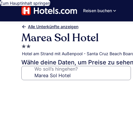
Zum Hauptinhalt springen
Reisen buchen
Alle Unterkünfte anzeigen
Marea Sol Hotel
2.0-
Sterne-
Hotel am Strand mit Außenpool - Santa Cruz Beach Boar
Unterkunft
Wähle deine Daten, um Preise zu sehe
Wo soll’s hingehen?
Fotogalerie
von
Marea
Sol
Hotel