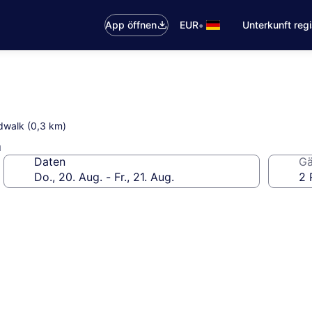
•
App öffnen
EUR
Unterkunft regi
dwalk (0,3 km)
n
Daten
Gä