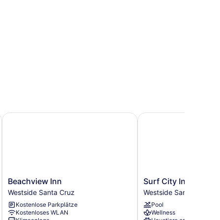
Beachview Inn
Surf City Inn and Suit
Beachview
Surf
Beachview Inn
Surf City Inn and Su
Inn
City
Westside Santa Cruz
Westside Santa Cruz
Westside
Inn
Kostenlose Parkplätze
Pool
Santa
and
Kostenloses WLAN
Wellness
Cruz
Suites