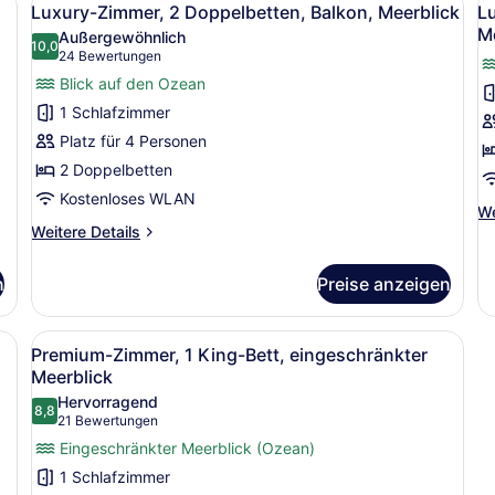
4
Luxury-Zimmer, 2 Doppelbetten, Balkon, Meerblick
Lu
Fotos
F
M
Außergewöhnlich
für
10,0
f
10,0 von 10
(24
24 Bewertungen
Luxury-
L
Bewertungen)
Blick auf den Ozean
Zimmer,
S
1 Schlafzimmer
2 Doppelbetten,
1
Platz für 4 Personen
Balkon,
Be
2 Doppelbetten
Meerblick
B
Kostenloses WLAN
anzeigen
e
We
We
M
Weitere
De
Weitere Details
Details
a
fü
für
Lu
n
Preise anzeigen
Luxury-
Su
Zimmer,
1 
2 Doppelbetten,
Be
tten, einem Schreibtisch und einem Fernseher.
Alle
Ein Hotelzimmer mit einem großen 
4
Balkon,
Ba
Premium-Zimmer, 1 King-Bett, eingeschränkter
Fotos
Meerblick
ei
Meerblick
für
Me
Hervorragend
8,8
Premium-
8,8 von 10
(21
21 Bewertungen
Zimmer,
Bewertungen)
Eingeschränkter Meerblick (Ozean)
1 King-
1 Schlafzimmer
Bett,