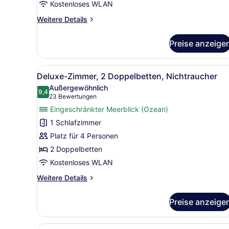
Kostenloses WLAN
anzeigen
Weitere
Weitere Details
Details
für
Preise anzeige
Superior-
Zimmer,
2 Doppelbetten,
Alle
Ein Hotelzimmer mit zwei Be
4
Nichtraucher,
Deluxe-Zimmer, 2 Doppelbetten, Nichtraucher
Fotos
eingeschränkter
Außergewöhnlich
Meerblick
für
9,4
9,4 von 10
(23
23 Bewertungen
Deluxe-
Bewertungen)
Eingeschränkter Meerblick (Ozean)
Zimmer,
1 Schlafzimmer
2 Doppelbetten,
Platz für 4 Personen
Nichtraucher
2 Doppelbetten
anzeigen
Kostenloses WLAN
Weitere
Weitere Details
Details
für
Preise anzeige
Deluxe-
Zimmer,
2 Doppelbetten,
Alle
Ein modernes Hotelzimmer mi