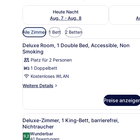
Überprüfe die Verfügbarkeit für heute Nacht, Aug.
Überprüfe die
Heute Nacht
Aug. 7 - Aug. 8
A
Verfügbare
Alle Zimmer
1 Bett
2 Betten
Filter
Alle
Ein modernes Hotelzimmer mi
für
3
Deluxe Room, 1 Double Bed, Accessible, Non
Fotos
Zimmer
Smoking
für
Platz für 2 Personen
Deluxe
1 Doppelbett
Room,
Kostenloses WLAN
1
Double
Weitere
Weitere Details
Details
Bed,
für
Accessible,
Preise anzeige
Deluxe
Non
Room,
Smoking
1
Alle
Ein modernes Hotelzimmer mi
4
Double
anzeigen
Deluxe-Zimmer, 1 King-Bett, barrierefrei,
Fotos
Bed,
Nichtraucher
Accessible,
für
Wunderbar
Non
9,2
Deluxe-
9,2 von 10
(40
40 Bewertungen