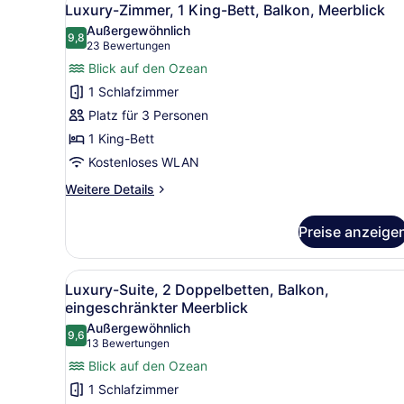
4
Nichtraucher
Luxury-Zimmer, 1 King-Bett, Balkon, Meerblick
Fotos
Außergewöhnlich
für
9,8
9,8 von 10
(23
23 Bewertungen
Luxury-
Bewertungen)
Blick auf den Ozean
Zimmer,
1 Schlafzimmer
1 King-
Platz für 3 Personen
Bett,
1 King-Bett
Balkon,
Kostenloses WLAN
Meerblick
anzeigen
Weitere
Weitere Details
Details
für
Preise anzeige
Luxury-
Zimmer,
1 King-
Alle
Ein Hotelzimmer mit zwei Be
5
Bett,
Luxury-Suite, 2 Doppelbetten, Balkon,
Fotos
Balkon,
eingeschränkter Meerblick
Meerblick
für
Außergewöhnlich
9,6
Luxury-
9,6 von 10
(13
13 Bewertungen
Suite,
Bewertungen)
Blick auf den Ozean
2 Doppelbetten,
1 Schlafzimmer
Balkon,