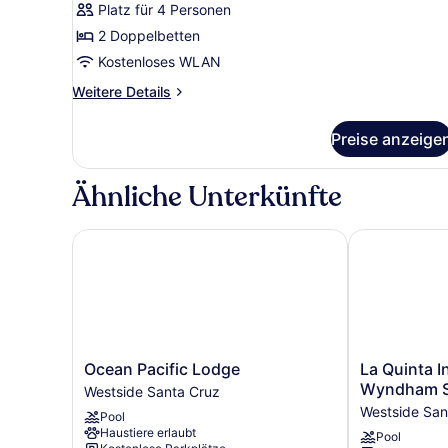
Platz für 4 Personen
eingeschränkter
2 Doppelbetten
Meerblick
Kostenloses WLAN
anzeigen
Weitere
Weitere Details
Details
für
Preise anzeige
Luxury-
Suite,
2 Doppelbetten,
Ähnliche Unterkünfte
Balkon,
eingeschränkter
Meerblick
Ocean Pacific Lodge
La Quinta In
Ocean
La
Ocean Pacific Lodge
La Quinta I
Pacific
Quinta
Wyndham S
Westside Santa Cruz
Lodge
Inn
Westside San
Pool
Westside
&
Haustiere erlaubt
Pool
Santa
Suites