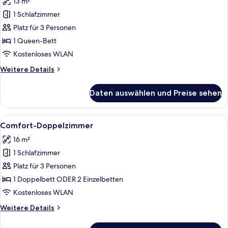
13 m²
für
1 Schlafzimmer
Basic-
Doppelzimmer
Platz für 3 Personen
anzeigen
1 Queen-Bett
Kostenloses WLAN
Weitere
Weitere Details
Details
für
Daten auswählen und Preise sehen
Basic-
Doppelzimmer
Alle
Ein Hotelzimmer mit zwei Betten, eine
2
Comfort-Doppelzimmer
Fotos
16 m²
für
1 Schlafzimmer
Comfort-
Doppelzimmer
Platz für 3 Personen
anzeigen
1 Doppelbett ODER 2 Einzelbetten
Kostenloses WLAN
Weitere
Weitere Details
Details
für