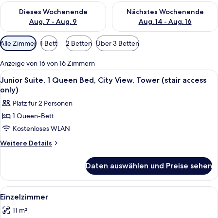
Überprüfe die Verfügbarkeit für dieses Wochenende, Aug. 7 - 
Überprüfe die Verfügbarkeit f
Dieses Wochenende
Nächstes Wochenende
Aug. 7 - Aug. 9
Aug. 14 - Aug. 16
Verfügbare
Alle Zimmer
1 Bett
2 Betten
Über 3 Betten
Filter
für
Anzeige von 16 von 16 Zimmern
Zimmer
Alle
Ein Schlafzimmer mit Bett, Nachttisc
15
Junior Suite, 1 Queen Bed, City View, Tower (stair access
Fotos
only)
für
Platz für 2 Personen
Junior
1 Queen-Bett
Suite,
Kostenloses WLAN
1
Queen
Weitere
Weitere Details
Details
Bed,
für
City
Daten auswählen und Preise sehen
Junior
View,
Suite,
Tower
1
Alle
Ein Hotelzimmer mit einem Bett, eine
3
Queen
(stair
Einzelzimmer
Fotos
Bed,
access
11 m²
City
für