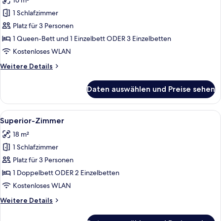
16 m²
für
1 Schlafzimmer
Familien-
Dreibettzimmer,
Platz für 3 Personen
Nichtraucher
1 Queen-Bett und 1 Einzelbett ODER 3 Einzelbetten
anzeigen
Kostenloses WLAN
Weitere
Weitere Details
Details
für
Daten auswählen und Preise sehen
Familien-
Dreibettzimmer,
Nichtraucher
Alle
Ein Hotelzimmer mit einem großen Bet
5
Superior-Zimmer
Fotos
18 m²
für
1 Schlafzimmer
Superior-
Zimmer
Platz für 3 Personen
anzeigen
1 Doppelbett ODER 2 Einzelbetten
Kostenloses WLAN
Weitere
Weitere Details
Details
für