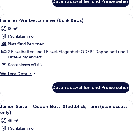
Daten auswählen und Preise sehen
Superior-
Zimmer
Alle
Ein Hotelzimmer mit einem Etagenbett
4
Familien-Vierbettzimmer (Bunk Beds)
Fotos
18 m²
für
1 Schlafzimmer
Familien-
Vierbettzimmer
Platz für 4 Personen
(Bunk
2 Einzelbetten und 1 Einzel-Etagenbett ODER 1 Doppelbett und 1
Einzel-Etagenbett
Beds)
anzeigen
Kostenloses WLAN
Weitere
Weitere Details
Details
für
Daten auswählen und Preise sehen
Familien-
Vierbettzimmer
(Bunk
Alle
Ein Schlafzimmer mit einem Bett, zwei
12
Beds)
Junior-Suite, 1 Queen-Bett, Stadtblick, Turm (stair access
Fotos
only)
für
45 m²
Junior-
1 Schlafzimmer
Suite,