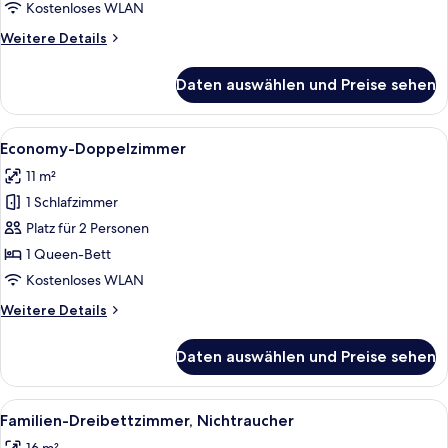
Non
Kostenloses WLAN
Smoking
Weitere
Weitere Details
Staircase
Details
Only
für
Daten auswählen und Preise sehen
Family
anzeigen
Quadruple
Room,
Alle
Ein Hotelzimmer mit einem großen Bet
5
Non
Economy-Doppelzimmer
Fotos
Smoking
11 m²
Staircase
für
Only
1 Schlafzimmer
Economy-
Doppelzimmer
Platz für 2 Personen
anzeigen
1 Queen-Bett
Kostenloses WLAN
Weitere
Weitere Details
Details
für
Daten auswählen und Preise sehen
Economy-
Doppelzimmer
Alle
Ein Hotelzimmer mit einem großen Bet
3
Familien-Dreibettzimmer, Nichtraucher
Fotos