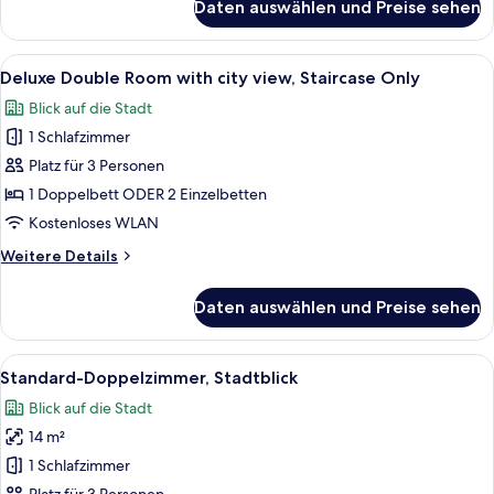
Daten auswählen und Preise sehen
Comfort-
Doppelzimmer
Alle
Ein Schlafzimmer mit einem großen Bet
2
Deluxe Double Room with city view, Staircase Only
Fotos
Blick auf die Stadt
für
1 Schlafzimmer
Deluxe
Double
Platz für 3 Personen
Room
1 Doppelbett ODER 2 Einzelbetten
with
Kostenloses WLAN
city
Weitere
Weitere Details
view,
Details
Staircase
für
Daten auswählen und Preise sehen
Deluxe
Only
Double
anzeigen
Room
Alle
Ein Hotelzimmer mit einem Bett, eine
5
with
Standard-Doppelzimmer, Stadtblick
Fotos
city
Blick auf die Stadt
view,
für
Staircase
14 m²
Standard-
Only
Doppelzimmer,
1 Schlafzimmer
Stadtblick