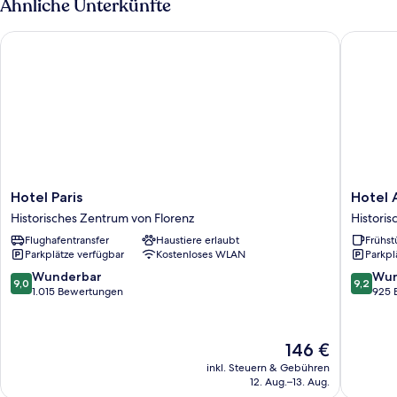
Ähnliche Unterkünfte
Hotel Paris
Hotel A
Hotel
Hotel
Hotel Paris
Hotel 
Paris
Accade
Historisches Zentrum von Florenz
Historis
Historisches
Historis
Flughafentransfer
Haustiere erlaubt
Frühst
Zentrum
Zentru
Parkplätze verfügbar
Kostenloses WLAN
Parkpl
von
von
Florenz
Florenz
9.0
9.2
Wunderbar
Wun
9,0
9,2
von
von
1.015 Bewertungen
925 
10,
10,
Wunderbar,
Wunder
1.015
925
Der
146 €
Bewertungen
Bewert
Preis
inkl. Steuern & Gebühren
beträgt
12. Aug.–13. Aug.
146 €