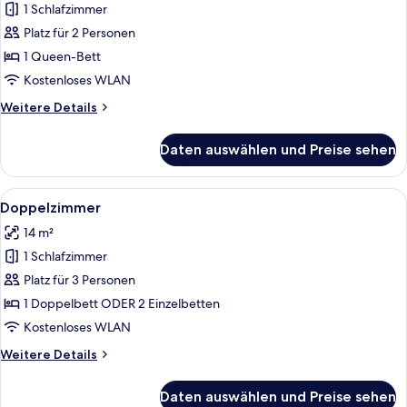
only)
View,
1 Schlafzimmer
Einzelzimmer
anzeigen
Tower
anzeigen
Platz für 2 Personen
(stair
access
1 Queen-Bett
only)
Kostenloses WLAN
Weitere
Weitere Details
Details
für
Daten auswählen und Preise sehen
Einzelzimmer
Alle
Ein Hotelzimmer mit einem Bett, eine
2
Doppelzimmer
Fotos
14 m²
für
1 Schlafzimmer
Doppelzimmer
anzeigen
Platz für 3 Personen
1 Doppelbett ODER 2 Einzelbetten
Kostenloses WLAN
Weitere
Weitere Details
Details
für
Daten auswählen und Preise sehen
Doppelzimmer