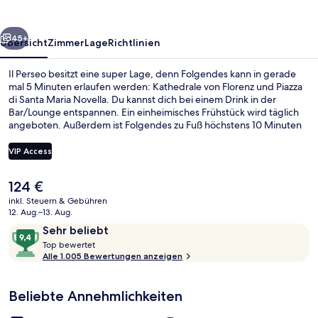
rück
Weiter
45+
Übersicht
Zimmer
Lage
Richtlinien
Il Perseo besitzt eine super Lage, denn Folgendes kann in gerade
mal 5 Minuten erlaufen werden: Kathedrale von Florenz und Piazza
di Santa Maria Novella. Du kannst dich bei einem Drink in der
Bar/Lounge entspannen. Ein einheimisches Frühstück wird täglich
angeboten. Außerdem ist Folgendes zu Fuß höchstens 10 Minuten
entfernt: Piazza del Duomo und Basilika Santa Maria Novella. Das
hilfsbereite Personal und das Frühstück erhalten tolle Bewertungen
VIP Access
von anderen Reisenden. Die öffentlichen Verkehrsmittel sind nur
einen kurzen Fußmarsch entfernt: Zur Straßenbahnhaltestelle Unità
Der
124 €
sind es 5 Minuten und zur Straßenbahnhaltestelle Valfonda -
Ausblick vom Zimmer
aktuelle
Stazione Santa Maria Novella 7 Minuten.
inkl. Steuern & Gebühren
Preis
12. Aug.–13. Aug.
beträgt
Bewertungen
9,4
Sehr beliebt
124 €.
T
von
Top bewertet
o
Alle 1.005 Bewertungen anzeigen
10,
p
Sehr
beliebt
Beliebte Annehmlichkeiten
b
e