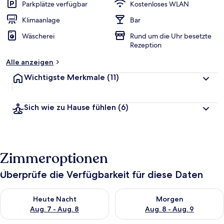
w
Parkplätze verfügbar
Kostenloses WLAN
e
r
Klimaanlage
Bar
t
Wäscherei
Rund um die Uhr besetzte
e
Rezeption
t
Alle anzeigen
Wichtigste Merkmale
(11)
Sich wie zu Hause fühlen
(6)
Zimmeroptionen
Überprüfe die Verfügbarkeit für diese Daten
Überprüfe die Verfügbarkeit für heute Nacht, Aug. 7 - Aug. 8.
Überprüfe die Verfügbarkeit f
Heute Nacht
Morgen
Aug. 7 - Aug. 8
Aug. 8 - Aug. 9