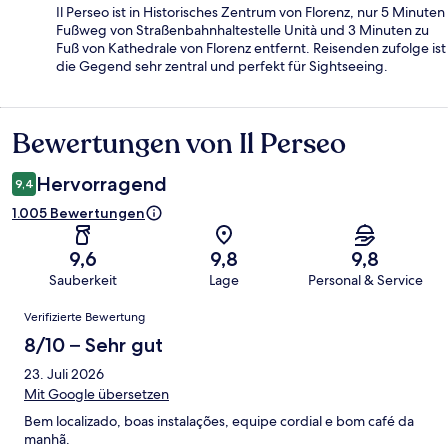
Il Perseo ist in Historisches Zentrum von Florenz, nur 5 Minuten
Fußweg von Straßenbahnhaltestelle Unità und 3 Minuten zu
Fuß von Kathedrale von Florenz entfernt. Reisenden zufolge ist
die Gegend sehr zentral und perfekt für Sightseeing.
Bewertungen von Il Perseo
Bewertungen
Hervorragend
9,4
1.005 Bewertungen
9,6
9,8
9,8
Sauberkeit
Lage
Personal & Service
Bewertungen
Verifizierte Bewertung
8/10 – Sehr gut
23. Juli 2026
Mit Google übersetzen
Bem localizado, boas instalações, equipe cordial e bom café da
manhã.