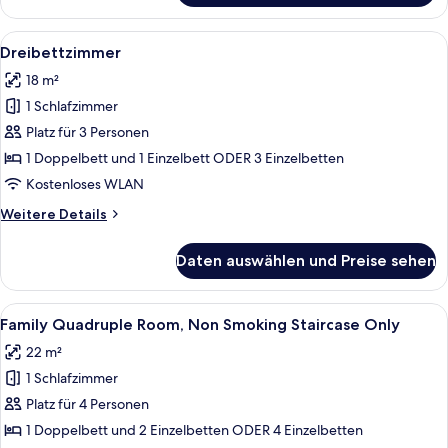
Alle
Ein Hotelzimmer mit zwei Betten, eine
2
Dreibettzimmer
Fotos
18 m²
für
1 Schlafzimmer
Dreibettzimmer
anzeigen
Platz für 3 Personen
1 Doppelbett und 1 Einzelbett ODER 3 Einzelbetten
Kostenloses WLAN
Weitere
Weitere Details
Details
für
Daten auswählen und Preise sehen
Dreibettzimmer
Alle
Ein Hotelzimmer mit zwei Betten, eine
4
Family Quadruple Room, Non Smoking Staircase Only
Fotos
22 m²
für
1 Schlafzimmer
Family
Quadruple
Platz für 4 Personen
Room,
1 Doppelbett und 2 Einzelbetten ODER 4 Einzelbetten