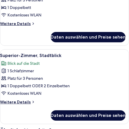
Platz für 3 Personen
anzeigen
1 Doppelbett
Kostenloses WLAN
Weitere
Weitere Details
Details
für
Daten auswählen und Preise sehen
Standard-
Doppelzimmer,
Stadtblick
Alle
Ein Fenster mit floralen Vorhängen un
4
Superior-Zimmer, Stadtblick
Fotos
Blick auf die Stadt
für
1 Schlafzimmer
Superior-
Zimmer,
Platz für 3 Personen
Stadtblick
1 Doppelbett ODER 2 Einzelbetten
anzeigen
Kostenloses WLAN
Weitere
Weitere Details
Details
für
Daten auswählen und Preise sehen
Superior-
Zimmer,
Stadtblick