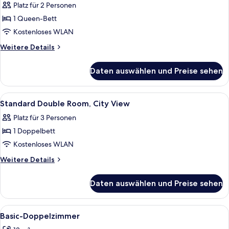
Platz für 2 Personen
1
Queen-
1 Queen-Bett
Bett,
Kostenloses WLAN
Stadtblick,
Weitere
Weitere Details
Turm
Details
(stair
für
Daten auswählen und Preise sehen
Junior-
access
Suite,
only)
1
Alle
Ein Hotelzimmer mit einem Bett, eine
anzeigen
5
Queen-
Standard Double Room, City View
Fotos
Bett,
Platz für 3 Personen
Stadtblick,
für
Turm
1 Doppelbett
Standard
(stair
Double
Kostenloses WLAN
access
Room,
only)
Weitere
Weitere Details
City
Details
für
View
Daten auswählen und Preise sehen
Standard
anzeigen
Double
Room,
Alle
Ein Hotelzimmer mit einem großen Bet
3
City
Basic-Doppelzimmer
Fotos
View