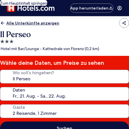
Zum Hauptinhalt springen
App herunterladen
Alle Unterkünfte anzeigen
Il Perseo
3.0-
Sterne-
Hotel mit Bar/Lounge - Kathedrale von Florenz (0,2 km)
Unterkunft
Wähle deine Daten, um Preise zu sehen
Wo soll’s hingehen?
Daten
Gäste
Suchen