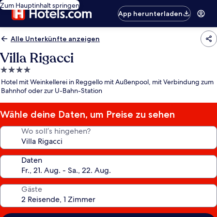
Zum Hauptinhalt springen
App herunterladen
Alle Unterkünfte anzeigen
Villa Rigacci
4.0-
Sterne-
Hotel mit Weinkellerei in Reggello mit Außenpool, mit Verbindung zum
Unterkunft
Bahnhof oder zur U-Bahn-Station
Wähle deine Daten, um Preise zu sehen
Wo soll’s hingehen?
Daten
Gäste