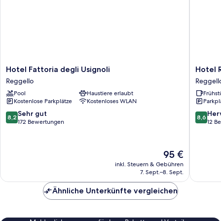
Hotel
Hotel
Hotel Fattoria degli Usignoli
Hotel R
Fattoria
Rifugio
Reggello
Reggell
degli
la
Pool
Haustiere erlaubt
Frühst
Usignoli
Foresta
Kostenlose Parkplätze
Kostenloses WLAN
Parkpl
Reggello
Reggell
8.2
8.6
Sehr gut
Her
8,2
8,6
von
von
172 Bewertungen
12 B
10,
10,
Sehr
Hervorr
gut,
12
Der
95 €
172
Bewert
Preis
inkl. Steuern & Gebühren
Bewertungen
beträgt
7. Sept.–8. Sept.
95 €
Ähnliche Unterkünfte vergleichen