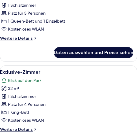
Dreibettzimmer
1 Schlafzimmer
anzeigen
Platz für 3 Personen
1 Queen-Bett und 1 Einzelbett
Kostenloses WLAN
Weitere
Weitere Details
Details
für
Daten auswählen und Preise sehen
Comfort-
Dreibettzimmer
Alle
Ein Schlafzimmer mit Holzboden, eine
11
Exclusive-Zimmer
Fotos
Blick auf den Park
für
32 m²
Exclusive-
Zimmer
1 Schlafzimmer
anzeigen
Platz für 4 Personen
1 King-Bett
Kostenloses WLAN
Weitere
Weitere Details
Details