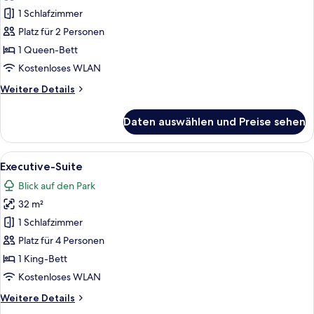
Zimmer
1 Schlafzimmer
anzeigen
Platz für 2 Personen
1 Queen-Bett
Kostenloses WLAN
Weitere
Weitere Details
Details
für
Daten auswählen und Preise sehen
Superior-
Zimmer
Alle
Ein Schlafzimmer mit einem Bett, einem
8
Executive-Suite
Fotos
Blick auf den Park
für
32 m²
Executive-
Suite
1 Schlafzimmer
anzeigen
Platz für 4 Personen
1 King-Bett
Kostenloses WLAN
Weitere
Weitere Details
Details