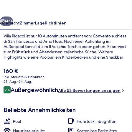
rück
Weiter
145+
Übersicht
Zimmer
Lage
Richtlinien
Villa Rigacci ist nur 10 Autominuten entfernt von: Convento e chiesa
di San Francesco und Arno Fluss. Nach einer Abkühlung im
Außenpool kannst du im Il Vecchio Torchio essen gehen. Es serviert
zum Frühstück und Abendessen italienische Küche. Weitere
Highlights wie eine Poolbar, ein Kinderbecken und eine Snackbar
sprechen für dieses Hotel im toskanischen Stil.
Der
160 €
aktuelle
inkl. Steuern & Gebühren
Preis
23. Aug.–24. Aug.
Außenpool, Infinity-Pool, Sonnenschi
beträgt
Bewertungen
Außergewöhnlich
9,4
Alle 53 Bewertungen anzeigen
160 €.
9,4 von 10.
Beliebte Annehmlichkeiten
Pool
Frühstück inbegriffen
Haustiere erlaubt
Kostenlose Parkplätze