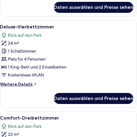
für
Daten auswählen und Preise sehen
Executive-
Suite
Alle
Ein Zimmer mit einem Bett, einem Schr
14
Deluxe-Vierbettzimmer
Fotos
Blick auf den Park
für
24 m²
Deluxe-
Vierbettzimmer
1 Schlafzimmer
anzeigen
Platz für 4 Personen
1 King-Bett und 2 Einzelbetten
Kostenloses WLAN
Weitere
Weitere Details
Details
für
Daten auswählen und Preise sehen
Deluxe-
Vierbettzimmer
Alle
Ein Zimmer mit einer Chandelier, Holz
8
Comfort-Dreibettzimmer
Fotos
Blick auf den Park
für
22 m²
Comfort-