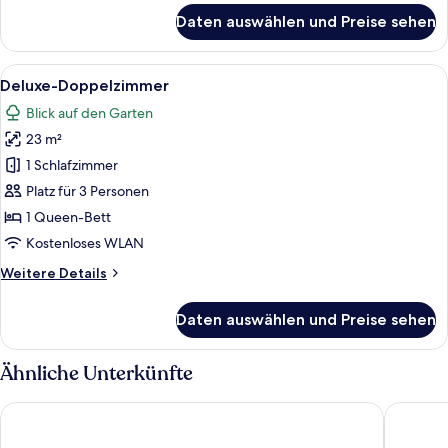
für
Daten auswählen und Preise sehen
Exclusive-
Zimmer
Alle
Ein Hund blickt aus einem Fenster au
19
Deluxe-Doppelzimmer
Fotos
Blick auf den Garten
für
23 m²
Deluxe-
Doppelzimmer
1 Schlafzimmer
anzeigen
Platz für 3 Personen
1 Queen-Bett
Kostenloses WLAN
Weitere
Weitere Details
Details
für
Daten auswählen und Preise sehen
Deluxe-
Doppelzimmer
Ähnliche Unterkünfte
Hotel Fattoria degli Usignoli
Hotel Rif