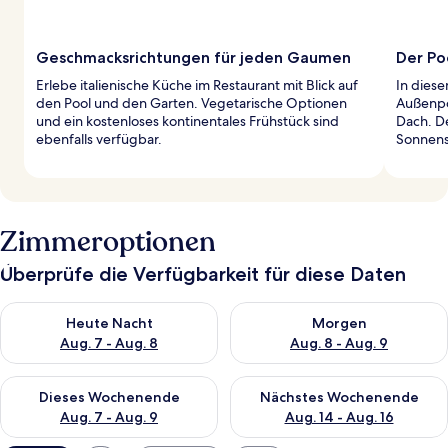
Geschmacksrichtungen für jeden Gaumen
Der Po
Erlebe italienische Küche im Restaurant mit Blick auf
In diese
den Pool und den Garten. Vegetarische Optionen
Außenpo
und ein kostenloses kontinentales Frühstück sind
Dach. De
ebenfalls verfügbar.
Sonnens
Zimmeroptionen
Überprüfe die Verfügbarkeit für diese Daten
Überprüfe die Verfügbarkeit für heute Nacht, Aug. 7 - Aug. 8.
Überprüfe die Verfügbarkeit f
Heute Nacht
Morgen
Aug. 7 - Aug. 8
Aug. 8 - Aug. 9
Überprüfe die Verfügbarkeit für dieses Wochenende, Aug. 7 - 
Überprüfe die Verfügbarkeit f
Dieses Wochenende
Nächstes Wochenende
Aug. 7 - Aug. 9
Aug. 14 - Aug. 16