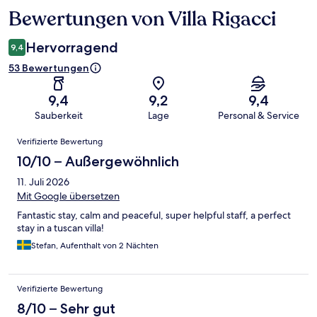
Bewertungen von Villa Rigacci
Bewertungen
Hervorragend
9,4
53 Bewertungen
9,4
9,2
9,4
Sauberkeit
Lage
Personal & Service
Bewertungen
Verifizierte Bewertung
10/10 – Außergewöhnlich
11. Juli 2026
Mit Google übersetzen
Fantastic stay, calm and peaceful, super helpful staff, a perfect
stay in a tuscan villa!
Stefan, Aufenthalt von 2 Nächten
Verifizierte Bewertung
8/10 – Sehr gut