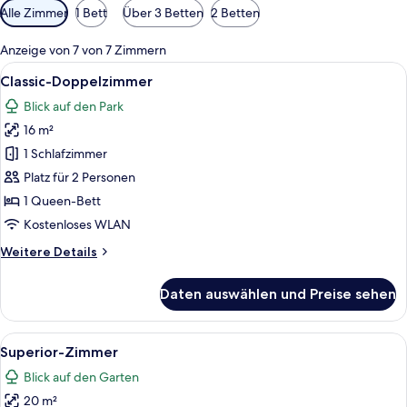
Verfügbare
Alle Zimmer
1 Bett
Über 3 Betten
2 Betten
Filter
für
Anzeige von 7 von 7 Zimmern
Zimmer
Alle
Ein Schlafzimmer mit einem Bett, eine
21
Classic-Doppelzimmer
Fotos
Blick auf den Park
für
16 m²
Classic-
Doppelzimmer
1 Schlafzimmer
anzeigen
Platz für 2 Personen
1 Queen-Bett
Kostenloses WLAN
Weitere
Weitere Details
Details
für
Daten auswählen und Preise sehen
Classic-
Doppelzimmer
Alle
Ein Hotelzimmer mit Bett, Schreibtisc
12
Superior-Zimmer
Fotos
Blick auf den Garten
für
20 m²
Superior-