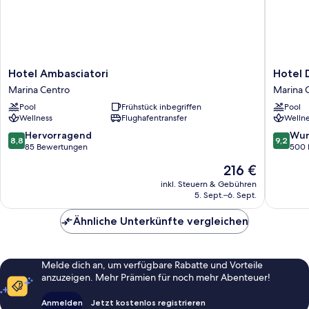
Hotel
Hotel
Hotel Ambasciatori
Hotel 
Ambasciatori
De
Marina Centro
Marina 
Marina
Londres
Pool
Frühstück inbegriffen
Pool
Centro
Marina
Wellness
Flughafentransfer
Wellne
Centro
8.8
9.2
Hervorragend
Wun
8,8
9,2
von
von
85 Bewertungen
500 
10,
10,
Der
216 €
Hervorragend,
Wunder
Preis
85
500
inkl. Steuern & Gebühren
beträgt
5. Sept.–6. Sept.
Bewertungen
Bewert
216 €
Ähnliche Unterkünfte vergleichen
Melde dich an, um verfügbare Rabatte und Vorteile
anzuzeigen. Mehr Prämien für noch mehr Abenteuer!
Anmelden
Jetzt kostenlos registrieren