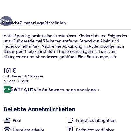
rück
Weiter
84+
Übersicht
Zimmer
Lage
Richtlinien
Hotel Sporting besitzt einen kostenlosen Kinderclub und Folgendes
ist zu Fuß gerade mal 5 Minuten entfernt: Strand von Rimini und
Federico Fellini Park. Nach einer Abkühlung im Außenpool (je nach
Saison geöffnet) kannst du im Topazio essen gehen. Es ist zum
Mittagessen und Abendessen geöffnet. Eine Bar/Lounge, ein
Kinderbecken und eine Terrasse sind weitere Highlights.
Der
161 €
aktuelle
inkl. Steuern & Gebühren
Preis
6. Sept.–7. Sept.
Außenpool (je nach Saison geöffnet), 
beträgt
Bewertungen
Sehr gut
8,4
Alle 66 Bewertungen anzeigen
161 €.
8,4 von 10.
Beliebte Annehmlichkeiten
Pool
Frühstück inbegriffen
Haustiere erlaubt
Parkplätze verfügbar