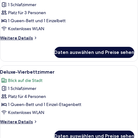
Dreibettzimmer
1 Schlafzimmer
anzeigen
Platz für 3 Personen
1 Queen-Bett und 1 Einzelbett
Kostenloses WLAN
Weitere
Weitere Details
Details
für
Daten auswählen und Preise sehen
Deluxe-
Dreibettzimmer
Alle
Ein modernes Hotelzimmer mit Balkon,
9
Deluxe-Vierbettzimmer
Fotos
Blick auf die Stadt
für
1 Schlafzimmer
Deluxe-
Vierbettzimmer
Platz für 4 Personen
anzeigen
1 Queen-Bett und 1 Einzel-Etagenbett
Kostenloses WLAN
Weitere
Weitere Details
Details
für
Daten auswählen und Preise sehen
Deluxe-