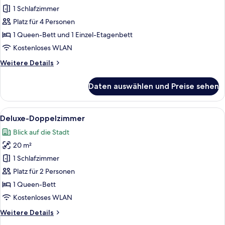
Vierbettzimmer
1 Schlafzimmer
anzeigen
Platz für 4 Personen
1 Queen-Bett und 1 Einzel-Etagenbett
Kostenloses WLAN
Weitere
Weitere Details
Details
für
Daten auswählen und Preise sehen
Superior-
Vierbettzimmer
Alle
Deluxe-Doppelzimmer | Allergikerbett
6
Deluxe-Doppelzimmer
Fotos
Blick auf die Stadt
für
20 m²
Deluxe-
Doppelzimmer
1 Schlafzimmer
anzeigen
Platz für 2 Personen
1 Queen-Bett
Kostenloses WLAN
Weitere
Weitere Details
Details