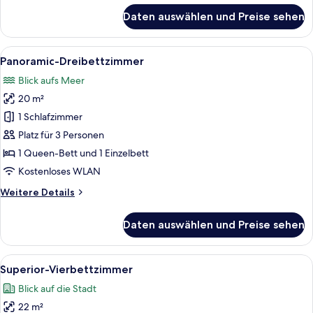
für
Daten auswählen und Preise sehen
Panoramic-
Doppelzimmer
Alle
Ein Hotelzimmer mit einem großen Bett
9
Panoramic-Dreibettzimmer
Fotos
Blick aufs Meer
für
20 m²
Panoramic-
Dreibettzimmer
1 Schlafzimmer
anzeigen
Platz für 3 Personen
1 Queen-Bett und 1 Einzelbett
Kostenloses WLAN
Weitere
Weitere Details
Details
für
Daten auswählen und Preise sehen
Panoramic-
Dreibettzimmer
Alle
Ein Hotelzimmer mit einem großen Bett
5
Superior-Vierbettzimmer
Fotos
Blick auf die Stadt
für
22 m²
Superior-