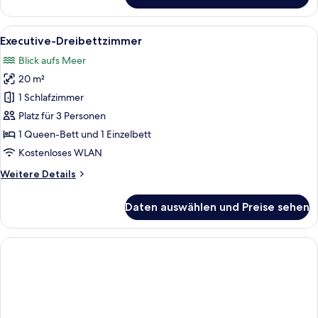
Vierbettzimmer
Alle
Ein modernes Hotelzimmer mit einem gr
8
Executive-Dreibettzimmer
Fotos
Blick aufs Meer
für
20 m²
Executive-
Dreibettzimmer
1 Schlafzimmer
anzeigen
Platz für 3 Personen
1 Queen-Bett und 1 Einzelbett
Kostenloses WLAN
Weitere
Weitere Details
Details
für
Daten auswählen und Preise sehen
Executive-
Dreibettzimmer