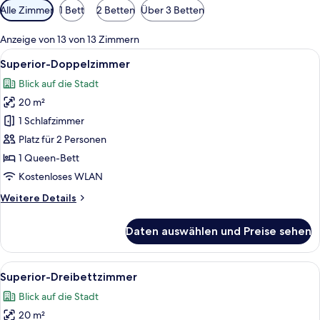
Verfügbare
Alle Zimmer
1 Bett
2 Betten
Über 3 Betten
Filter
für
Anzeige von 13 von 13 Zimmern
Zimmer
Alle
Ein Hotelzimmer mit einem großen Bett
5
Superior-Doppelzimmer
Fotos
Blick auf die Stadt
für
20 m²
Superior-
Doppelzimmer
1 Schlafzimmer
anzeigen
Platz für 2 Personen
1 Queen-Bett
Kostenloses WLAN
Weitere
Weitere Details
Details
für
Daten auswählen und Preise sehen
Superior-
Doppelzimmer
Alle
Ein Hotelzimmer mit einem großen Bett
5
Superior-Dreibettzimmer
Fotos
Blick auf die Stadt
für
20 m²
Superior-