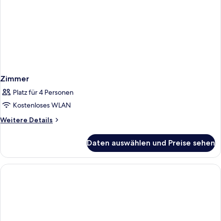
Zimmer
Platz für 4 Personen
Kostenloses WLAN
Weitere
Weitere Details
Details
für
Daten auswählen und Preise sehen
Zimmer