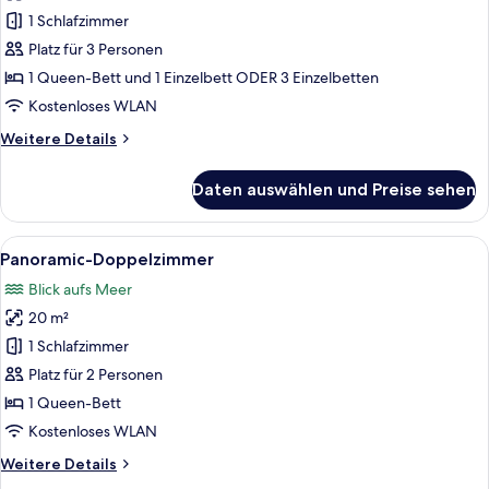
Dreibettzimmer
1 Schlafzimmer
anzeigen
Platz für 3 Personen
1 Queen-Bett und 1 Einzelbett ODER 3 Einzelbetten
Kostenloses WLAN
Weitere
Weitere Details
Details
für
Daten auswählen und Preise sehen
Superior-
Dreibettzimmer
Alle
Ein Hotelzimmer mit einem großen Bett
7
Panoramic-Doppelzimmer
Fotos
Blick aufs Meer
für
20 m²
Panoramic-
Doppelzimmer
1 Schlafzimmer
anzeigen
Platz für 2 Personen
1 Queen-Bett
Kostenloses WLAN
Weitere
Weitere Details
Details