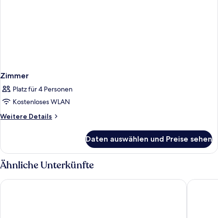
Zimmer
Platz für 4 Personen
Kostenloses WLAN
Weitere
Weitere Details
Details
für
Daten auswählen und Preise sehen
Zimmer
Ähnliche Unterkünfte
Hotel Ambasciatori
Hotel De