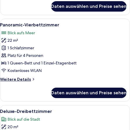
für
Daten auswählen und Preise sehen
Deluxe-
Doppelzimmer
Alle
Ein Hotelzimmer mit einem großen Bett
9
Panoramic-Vierbettzimmer
Fotos
Blick aufs Meer
für
22 m²
Panoramic-
Vierbettzimmer
1 Schlafzimmer
anzeigen
Platz für 4 Personen
1 Queen-Bett und 1 Einzel-Etagenbett
Kostenloses WLAN
Weitere
Weitere Details
Details
für
Daten auswählen und Preise sehen
Panoramic-
Vierbettzimmer
Alle
Ein modernes Hotelzimmer mit einem g
7
Deluxe-Dreibettzimmer
Fotos
Blick auf die Stadt
für
20 m²
Deluxe-