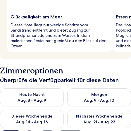
Glückseligkeit am Meer
Essen 
Dieses Hotel liegt nur wenige Schritte vom
Das Hote
Sandstrand entfernt und bietet Zugang zur
Poolblic
Strandpromenade und zum Wasser. In dem
Möglichk
malerischen Restaurant genießt du den Blick auf den
und ein
Ozean.
kulinari
Zimmeroptionen
Überprüfe die Verfügbarkeit für diese Daten
Überprüfe die Verfügbarkeit für heute Nacht, Aug. 8 - Aug. 9.
Überprüfe die Verfügbarkeit f
Heute Nacht
Morgen
Aug. 8 - Aug. 9
Aug. 9 - Aug. 10
Überprüfe die Verfügbarkeit für dieses Wochenende, Aug. 14 -
Überprüfe die Verfügbarkeit f
Dieses Wochenende
Nächstes Wochenende
Aug. 14 - Aug. 16
Aug. 21 - Aug. 23