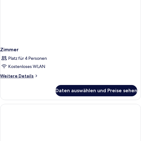
Zimmer
Platz für 4 Personen
Kostenloses WLAN
Weitere
Weitere Details
Details
für
Daten auswählen und Preise sehen
Zimmer