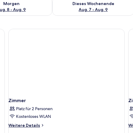
 - Aug. 8.
 Verfügbarkeit für morgen, Aug. 8 - Aug. 9.
Überprüfe die Verfügbarkeit für dies
Morgen
Dieses Wochenende
ug. 8 - Aug. 9
Aug. 7 - Aug. 9
Zimmer
Z
Platz für 2 Personen
Kostenloses WLAN
Weitere
We
Weitere Details
We
Details
De