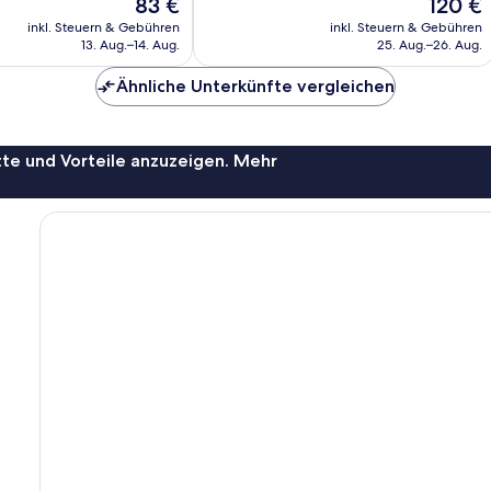
Der
Der
83 €
120 €
302
Preis
Preis
Bewertungen
inkl. Steuern & Gebühren
inkl. Steuern & Gebühren
beträgt
beträgt
13. Aug.–14. Aug.
25. Aug.–26. Aug.
83 €
120 €
Ähnliche Unterkünfte vergleichen
te und Vorteile anzuzeigen. Mehr