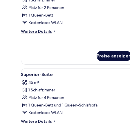
1 Schlafzimmer
Exclusive-
Doppelzimmer
Platz für 2 Personen
anzeigen
1 Queen-Bett
Kostenloses WLAN
Weitere
Weitere Details
Details
für
Exclusive-
Doppelzimmer
Preise anzeige
Alle
Ein Hotelzimmer mit einem gro
9
Superior-Suite
Fotos
45 m²
für
1 Schlafzimmer
Superior-
Suite
Platz für 4 Personen
anzeigen
1 Queen-Bett und 1 Queen-Schlafsofa
Kostenloses WLAN
Weitere
Weitere Details
Details