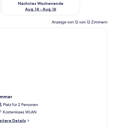
es Wochenende, Aug. 7 - Aug. 9.
Überprüfe die Verfügbarkeit für nächstes Wochenende, Aug. 1
Nächstes Wochenende
Aug. 14 - Aug. 16
Anzeige von 12 von 12 Zimmern
immer
Platz für 2 Personen
Kostenloses WLAN
itere
itere Details
tails