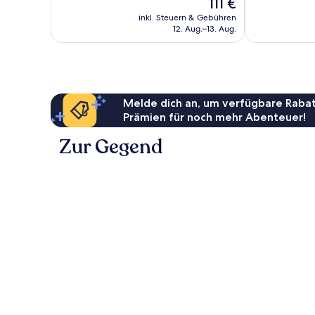
Der
111 €
1.100
81
Preis
Bewertungen
Bewertungen
inkl. Steuern & Gebühren
beträgt
12. Aug.–13. Aug.
111 €
Melde dich an, um verfügbare Rabat
Prämien für noch mehr Abenteuer!
Zur Gegend