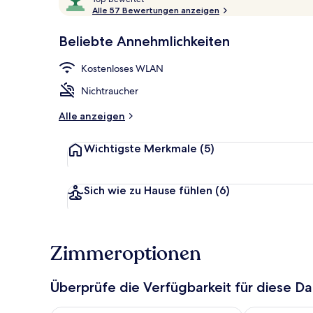
o
Alle 57 Bewertungen anzeigen
10,
p
Sehr
Fassade der 
Beliebte Annehmlichkeiten
beliebt
b
e
Kostenloses WLAN
w
e
Nichtraucher
r
t
Alle anzeigen
e
t
Wichtigste Merkmale
(5)
Sich wie zu Hause fühlen
(6)
Zimmeroptionen
Überprüfe die Verfügbarkeit für diese D