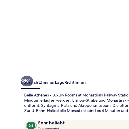
Rooms
at
Monastiraki
Railway
Station
91+
Übersicht
Zimmer
Lage
Richtlinien
Belle Athenes - Luxury Rooms at Monastiraki Railway Stati
Minuten erlaufen werden: Ermou-Straße und Monastiraki-
entfernt: Syntagma-Platz und Akropolismuseum. Die öffent
Zur U-Bahn-Haltestelle Monastiraki sind es 4 Minuten und 
Bewertungen
9,6
Sehr beliebt
T
von
Top bewertet