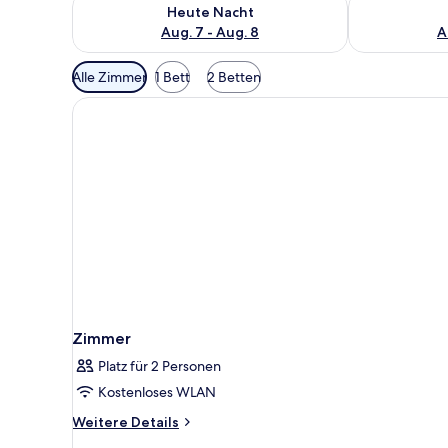
Überprüfe die Verfügbarkeit für heute Nacht, Aug. 7
Überprüfe die
Heute Nacht
Aug. 7 - Aug. 8
A
Verfügbare
Alle Zimmer
1 Bett
2 Betten
Filter
für
Zimmer
Zimmer
Platz für 2 Personen
Kostenloses WLAN
Weitere
Weitere Details
Details