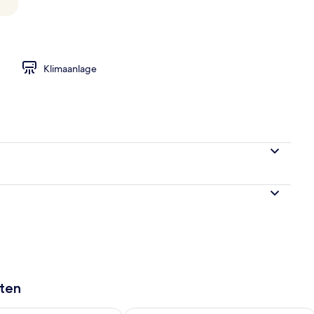
Unterkunft – Abend/Nacht
Klimaanlage
aten