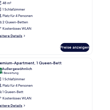
remium-
Bewertung)
48 m²
ierbettzimmer
1 Schlafzimmer
nzeigen
Platz für 4 Personen
2 Queen-Betten
Kostenloses WLAN
itere
itere Details
tails
r
Preise anzeigen
emium-
erbettzimmer
pe und einem Vorhangfenster.
roßen Bett, einem Flachbildfernseher an der Wand und einem Nachttisch a
le
Ein modernes Schlafzimmer mit Holzboden, ein
14
remium-Apartment, 1 Queen-Bett
otos
Außergewöhnlich
ür
,0
10,0 von 10
(1
1 Bewertung
remium-
Bewertung)
1 Schlafzimmer
partment,
Platz für 4 Personen
1 Queen-Bett
ueen-
Kostenloses WLAN
ett
nzeigen
itere
itere Details
tails