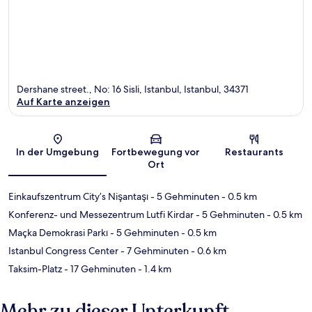
Dershane street., No: 16 Sisli, Istanbul, Istanbul, 34371
Auf Karte anzeigen
Karte
In der Umgebung
Fortbewegung vor
Restaurants
Ort
Einkaufszentrum City’s Nişantaşı
- 5 Gehminuten
- 0.5 km
Konferenz- und Messezentrum Lutfi Kirdar
- 5 Gehminuten
- 0.5 km
Maçka Demokrasi Parkı
- 5 Gehminuten
- 0.5 km
Istanbul Congress Center
- 7 Gehminuten
- 0.6 km
Taksim-Platz
- 17 Gehminuten
- 1.4 km
Mehr zu dieser Unterkunft