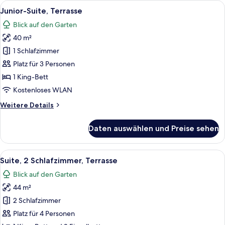
Alle
Ein modernes Hotelzimmer mit einem g
5
Junior-Suite, Terrasse
Fotos
Blick auf den Garten
für
40 m²
Junior-
Suite,
1 Schlafzimmer
Terrasse
Platz für 3 Personen
anzeigen
1 King-Bett
Kostenloses WLAN
Weitere
Weitere Details
Details
für
Daten auswählen und Preise sehen
Junior-
Suite,
Terrasse
Alle
Ein modernes Hotelzimmer mit einem g
5
Suite, 2 Schlafzimmer, Terrasse
Fotos
Blick auf den Garten
für
44 m²
Suite,
2 Schlafzimmer,
2 Schlafzimmer
Terrasse
Platz für 4 Personen
anzeigen