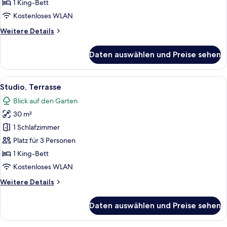
1 King-Bett
Kostenloses WLAN
Weitere
Weitere Details
Details
für
Daten auswählen und Preise sehen
Suite,
Balkon
Alle
Ein modernes Hotelzimmer mit einem g
4
Studio, Terrasse
Fotos
Blick auf den Garten
für
30 m²
Studio,
Terrasse
1 Schlafzimmer
anzeigen
Platz für 3 Personen
1 King-Bett
Kostenloses WLAN
Weitere
Weitere Details
Details
für
Daten auswählen und Preise sehen
Studio,
Terrasse