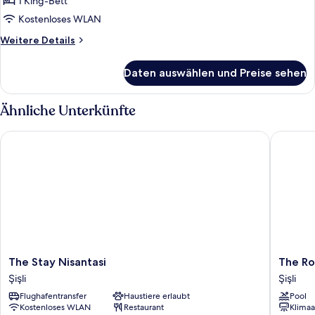
1 King-Bett
Kostenloses WLAN
Weitere
Weitere Details
Details
für
Daten auswählen und Preise sehen
Superior-
Doppelzimmer
Ähnliche Unterkünfte
The Stay Nisantasi
The Room
The
The
The Stay Nisantasi
The Ro
Stay
Rooms
Şişli
Şişli
Nisantasi
Nisantas
Flughafentransfer
Haustiere erlaubt
Pool
Şişli
Şişli
Kostenloses WLAN
Restaurant
Klimaa