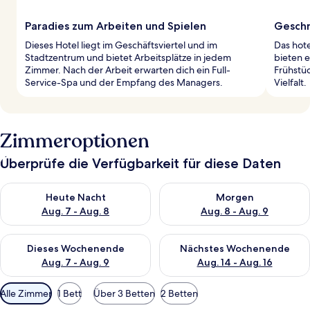
Paradies zum Arbeiten und Spielen
Geschm
Dieses Hotel liegt im Geschäftsviertel und im
Das hote
Stadtzentrum und bietet Arbeitsplätze in jedem
bieten e
Zimmer. Nach der Arbeit erwarten dich ein Full-
Frühstüc
Service-Spa und der Empfang des Managers.
Vielfalt.
Zimmeroptionen
Überprüfe die Verfügbarkeit für diese Daten
Überprüfe die Verfügbarkeit für heute Nacht, Aug. 7 - Aug. 8.
Überprüfe die Verfügbarkeit f
Heute Nacht
Morgen
Aug. 7 - Aug. 8
Aug. 8 - Aug. 9
Überprüfe die Verfügbarkeit für dieses Wochenende, Aug. 7 - 
Überprüfe die Verfügbarkeit f
Dieses Wochenende
Nächstes Wochenende
Aug. 7 - Aug. 9
Aug. 14 - Aug. 16
Verfügbare
Alle Zimmer
1 Bett
Über 3 Betten
2 Betten
Filter