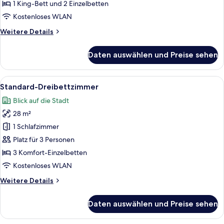
anzeigen
1 King-Bett und 2 Einzelbetten
Kostenloses WLAN
Weitere
Weitere Details
Details
für
Daten auswählen und Preise sehen
Familien-
Suite
Alle
Ein Hotelzimmer mit modernem Design,
3
Standard-Dreibettzimmer
Fotos
Blick auf die Stadt
für
28 m²
Standard-
Dreibettzimmer
1 Schlafzimmer
anzeigen
Platz für 3 Personen
3 Komfort-Einzelbetten
Kostenloses WLAN
Weitere
Weitere Details
Details
für
Daten auswählen und Preise sehen
Standard-
Dreibettzimmer