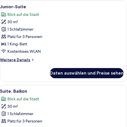
Alle
Ein modernes Hotelzimmer mit einem 
5
Junior-Suite
Fotos
Blick auf die Stadt
für
30 m²
Junior-
Suite
1 Schlafzimmer
anzeigen
Platz für 3 Personen
1 King-Bett
Kostenloses WLAN
Weitere
Weitere Details
Details
für
Daten auswählen und Preise sehen
Junior-
Suite
Alle
Ein Hotelzimmer mit einem großen Bet
5
Suite, Balkon
Fotos
Blick auf die Stadt
für
30 m²
Suite,
Balkon
1 Schlafzimmer
anzeigen
Platz für 3 Personen