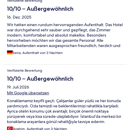
Verifizierte Bewertung
10/10 – Außergewöhnlich
16. Dez. 2025
Wir hatten einen rundum hervorragenden Aufenthalt. Das Hotel
war durchgehend sehr sauber und gepflegt, das Zimmer
modern, komfortabel und absolut makellos. Besonders
hervorheben möchten wir das gesamte Personal: Alle
Mitarbeitenden waren ausgesprochen freundlich, herzlich und
jederzeit zuvorkommend. Man hat sich vom ersten Moment an
Sena, Aufenthalt von 3 Nächten
willkommen gefühlt. Insgesamt war es ein wirklich toller
Aufenthalt, bei dem alles gestimmt hat. Wir kommen sehr gerne
wieder und können das Hotel uneingeschränkt
Verifizierte Bewertung
weiterempfehlen.
10/10 – Außergewöhnlich
19. Juli 2026
Mit Google übersetzen
Konaklamamız keyifli geçti. Çalışanlar güler yüzlü ve her konuda
yardımcıydı. Oda temizdi ve beklentilerimizi rahatlıkla karşıladı.
Ayrıca otelin konumu çok avantajlı; birçok önemli noktaya
yürüyerek veya kısa sürede ulaşılabiliyor. İstanbul’da merkezi bir
konaklama arayanlara gönül rahatlığıyla tavsiye ederim.
İbrahim, Aufenthalt von 3 Nächten