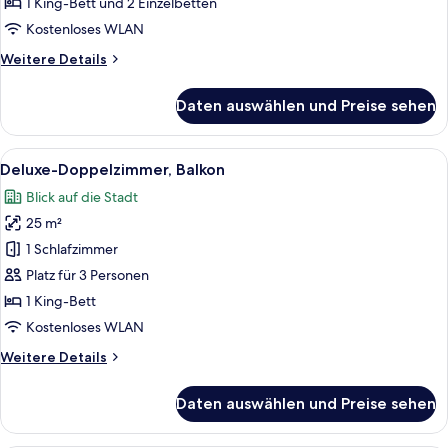
1 King-Bett und 2 Einzelbetten
Kostenloses WLAN
Weitere
Weitere Details
Details
für
Daten auswählen und Preise sehen
Suite,
2 Schlafzimmer,
Terrasse
Alle
Ein modernes Hotelzimmer mit einem g
5
Deluxe-Doppelzimmer, Balkon
Fotos
Blick auf die Stadt
für
25 m²
Deluxe-
Doppelzimmer,
1 Schlafzimmer
Balkon
Platz für 3 Personen
anzeigen
1 King-Bett
Kostenloses WLAN
Weitere
Weitere Details
Details
für
Daten auswählen und Preise sehen
Deluxe-
Doppelzimmer,
Balkon