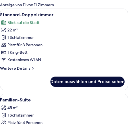
für
Anzeige von 11 von 11 Zimmern
Zimmer
Alle
Ein modernes Hotelzimmer mit einem 
4
Standard-Doppelzimmer
Fotos
Blick auf die Stadt
für
22 m²
Standard-
Doppelzimmer
1 Schlafzimmer
anzeigen
Platz für 3 Personen
1 King-Bett
Kostenloses WLAN
Weitere
Weitere Details
Details
für
Daten auswählen und Preise sehen
Standard-
Doppelzimmer
Alle
Ein modernes Hotelzimmer mit einem g
4
Familien-Suite
Fotos
45 m²
für
1 Schlafzimmer
Familien-
Suite
Platz für 4 Personen