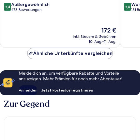
9.4
9.0
Außergewöhnlich
Wun
9,4
9,0
von
von
473 Bewertungen
131 
10,
10,
Außergewöhnlich,
Wunder
473
131
Der
172 €
Bewertungen
Bewert
Preis
inkl. Steuern & Gebühren
beträgt
10. Aug.–11. Aug.
172 €
Ähnliche Unterkünfte vergleichen
Melde dich an, um verfügbare Rabatte und Vorteile
anzuzeigen. Mehr Prämien für noch mehr Abenteuer!
Anmelden
Jetzt kostenlos registrieren
Zur Gegend