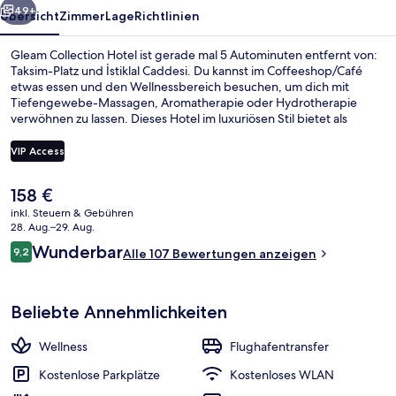
49+
Übersicht
Zimmer
Lage
Richtlinien
Gleam Collection Hotel ist gerade mal 5 Autominuten entfernt von:
Taksim-Platz und İstiklal Caddesi. Du kannst im Coffeeshop/Café
etwas essen und den Wellnessbereich besuchen, um dich mit
Tiefengewebe-Massagen, Aromatherapie oder Hydrotherapie
verwöhnen zu lassen. Dieses Hotel im luxuriösen Stil bietet als
weitere Highlights eine Loungebar, einen Fitnessbereich sowie ein
Dampfbad. Die öffentlichen Verkehrsmittel sind nur einen kurzen
VIP Access
Fußmarsch entfernt: Zur U-Bahn-Station Osmanbey Station sind es
6 Minuten und zur Seilbahnstation Maçka 13 Minuten.
Der
158 €
Fassade der Unterkunft – Abend/Nac
aktuelle
inkl. Steuern & Gebühren
Preis
28. Aug.–29. Aug.
beträgt
Bewertungen
Wunderbar
9,2
Alle 107 Bewertungen anzeigen
158 €.
9,2 von 10.
Beliebte Annehmlichkeiten
Wellness
Flughafentransfer
Kostenlose Parkplätze
Kostenloses WLAN