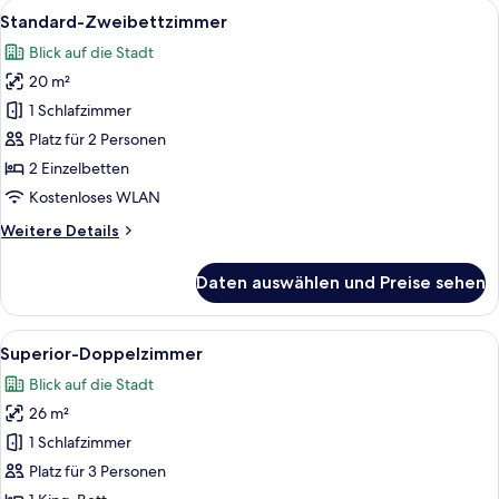
Alle
Ein modernes Hotelzimmer mit einem g
3
Standard-Zweibettzimmer
Fotos
Blick auf die Stadt
für
20 m²
Standard-
Zweibettzimmer
1 Schlafzimmer
anzeigen
Platz für 2 Personen
2 Einzelbetten
Kostenloses WLAN
Weitere
Weitere Details
Details
für
Daten auswählen und Preise sehen
Standard-
Zweibettzimmer
Alle
Ein modernes Hotelzimmer mit einem g
4
Superior-Doppelzimmer
Fotos
Blick auf die Stadt
für
26 m²
Superior-
Doppelzimmer
1 Schlafzimmer
anzeigen
Platz für 3 Personen