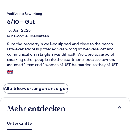
Verifizierte Bewertung
6/10 – Gut
15. Juni 2023
Mit Google übersetzen
Sure the property is well-equipped and close to the beach.
However address provided was wrong so we were lost and
communication in English was difficult. We were accused of
sneaking other people into the apartments because owners
assumed 1 man and 1 woman MUST be married so they MUST
share a bed. If the apartment has 2 beds and I pay for 2 beds
surely we are allowed to sleep in them both??? Also, sure the
pool is nice but unless you want to use it infront of the owner
and builder who will sit there watching you.... then you cant use
Alle 5 Bewertungen anzeigen
it.
Mehr entdecken
Unterkünfte