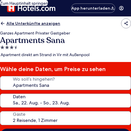
Zum Hauptinhalt springen
App herunterladen
Alle Unterkünfte anzeigen
Ganzes Apartment
·
Privater Gastgeber
Apartments Sana
3.5-
Sterne-
Apartment direkt am Strand in Vir mit Außenpool
Unterkunft
Wähle deine Daten, um Preise zu sehen
Wo soll’s hingehen?
Daten
Gäste