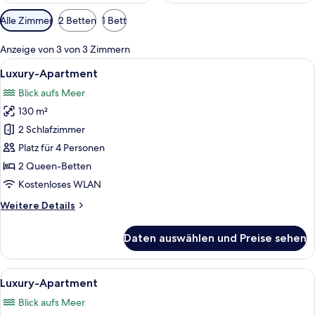
Verfügbare
Alle Zimmer
2 Betten
1 Bett
Filter
für
Anzeige von 3 von 3 Zimmern
Zimmer
Alle
Ein modernes Schlafzimmer mit Bett, 
7
Luxury-Apartment
Fotos
Blick aufs Meer
für
130 m²
Luxury-
Apartment
2 Schlafzimmer
anzeigen
Platz für 4 Personen
2 Queen-Betten
Kostenloses WLAN
Weitere
Weitere Details
Details
für
Daten auswählen und Preise sehen
Luxury-
Apartment
Alle
Ein modernes Schlafzimmer mit einem 
9
Luxury-Apartment
Fotos
Blick aufs Meer
für