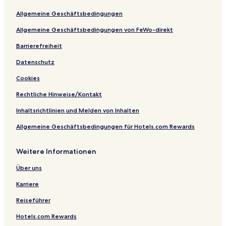
r
y
Allgemeine Geschäftsbedingungen
G
r
Allgemeine Geschäftsbedingungen von FeWo-direkt
o
u
Barrierefreiheit
p
Datenschutz
V
i
Cookies
l
l
Rechtliche Hinweise/Kontakt
a
Inhaltsrichtlinien und Melden von Inhalten
Allgemeine Geschäftsbedingungen für Hotels.com Rewards
Weitere Informationen
Über uns
Karriere
Reiseführer
Hotels.com Rewards