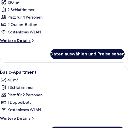
130 m²
Luxury-
Apartment
2 Schlafzimmer
anzeigen
Platz für 4 Personen
2 Queen-Betten
Kostenloses WLAN
Weitere
Weitere Details
Details
für
Daten auswählen und Preise sehen
Luxury-
Apartment
Alle
Ein ordentlich bezogenes Bett mit ei
5
Basic-Apartment
Fotos
40 m²
für
1 Schlafzimmer
Basic-
Apartment
Platz für 2 Personen
anzeigen
1 Doppelbett
Kostenloses WLAN
Weitere
Weitere Details
Details