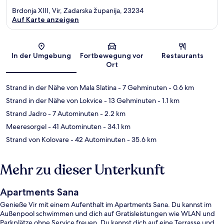
Brdonja XIII, Vir, Zadarska županija, 23234
Auf Karte anzeigen
Karte
In der Umgebung
Fortbewegung vor
Restaurants
Ort
Strand in der Nähe von Mala Slatina
- 7 Gehminuten
- 0.6 km
Strand in der Nähe von Lokvice
- 13 Gehminuten
- 1.1 km
Strand Jadro
- 7 Autominuten
- 2.2 km
Meeresorgel
- 41 Autominuten
- 34.1 km
Strand von Kolovare
- 42 Autominuten
- 35.6 km
Mehr zu dieser Unterkunft
Apartments Sana
Genieße Vir mit einem Aufenthalt im Apartments Sana. Du kannst im
Außenpool schwimmen und dich auf Gratisleistungen wie WLAN und
Parkplätze ohne Service freuen. Du kannst dich auf eine Terrasse und