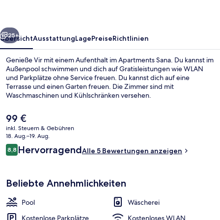
rück
Weiter
25+
Übersicht
Ausstattung
Lage
Preise
Richtlinien
Genieße Vir mit einem Aufenthalt im Apartments Sana. Du kannst im
Außenpool schwimmen und dich auf Gratisleistungen wie WLAN
und Parkplätze ohne Service freuen. Du kannst dich auf eine
Terrasse und einen Garten freuen. Die Zimmer sind mit
Waschmaschinen und Kühlschränken versehen.
Der
99 €
aktuelle
inkl. Steuern & Gebühren
Preis
18. Aug.–19. Aug.
Luxury-Apartment | Allergikerbettwa
beträgt
Bewertungen
Hervorragend
8,8
Alle 5 Bewertungen anzeigen
99 €.
8,8 von 10.
Beliebte Annehmlichkeiten
Pool
Wäscherei
Kostenlose Parkplätze
Kostenloses WLAN