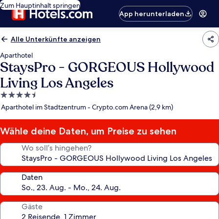
Zum Hauptinhalt springen
App herunterladen
Alle Unterkünfte anzeigen
Aparthotel
StaysPro - GORGEOUS Hollywood
Living Los Angeles
4.5-
Sterne-
Aparthotel im Stadtzentrum - Crypto.com Arena (2,9 km)
Unterkunft
Wähle deine Daten, um Preise zu sehen
Wo soll’s hingehen?
Daten
Gäste