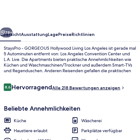
Hollywood
Living
Los
rück
Weiter
Angeles
78+
Übersicht
Ausstattung
Lage
Preise
Richtlinien
StaysPro - GORGEOUS Hollywood Living Los Angeles ist gerade mal
5 Autominuten entfernt von: Los Angeles Convention Center und
L.A. Live. Die Apartments bieten praktische Annehmlichkeiten wie
Küchen und Waschmaschinen/Trockner und außerdem Smart-TVs
und Regenduschen. Anderen Reisenden gefallen die praktischen
Parkplätze und das hilfsbereite Personal sehr gut. Die Unterkunft ist
nur einen kurzen Fußmarsch von den öffentlichen Verkehrsmitteln
Bewertungen
Hervorragend
entfernt: Zur U-Bahn (Station Wilshire - Vermont) sind es 10
8,6
Alle 218 Bewertungen anzeigen
8,6 von 10.
Minuten.
Studio Apartment | Allergikerbettwar
Beliebte Annehmlichkeiten
Küche
Wäscherei
Haustiere erlaubt
Parkplätze verfügbar