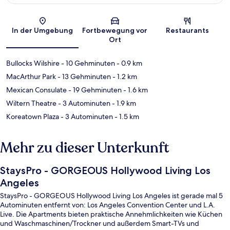
Karte
In der Umgebung
Fortbewegung vor
Restaurants
Ort
Bullocks Wilshire
- 10 Gehminuten
- 0.9 km
MacArthur Park
- 13 Gehminuten
- 1.2 km
Mexican Consulate
- 19 Gehminuten
- 1.6 km
Wiltern Theatre
- 3 Autominuten
- 1.9 km
Koreatown Plaza
- 3 Autominuten
- 1.5 km
Mehr zu dieser Unterkunft
StaysPro - GORGEOUS Hollywood Living Los
Angeles
StaysPro - GORGEOUS Hollywood Living Los Angeles ist gerade mal 5
Autominuten entfernt von: Los Angeles Convention Center und L.A.
Live. Die Apartments bieten praktische Annehmlichkeiten wie Küchen
und Waschmaschinen/Trockner und außerdem Smart-TVs und