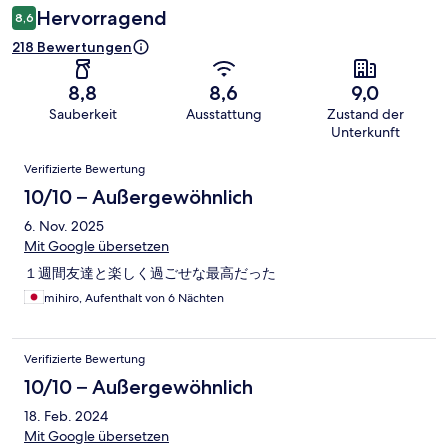
Hervorragend
8,6
218 Bewertungen
8,8
8,6
9,0
Sauberkeit
Ausstattung
Zustand der
Unterkunft
Bewertungen
Verifizierte Bewertung
10/10 – Außergewöhnlich
6. Nov. 2025
Mit Google übersetzen
１週間友達と楽しく過ごせな最高だった
mihiro, Aufenthalt von 6 Nächten
Verifizierte Bewertung
10/10 – Außergewöhnlich
18. Feb. 2024
Mit Google übersetzen